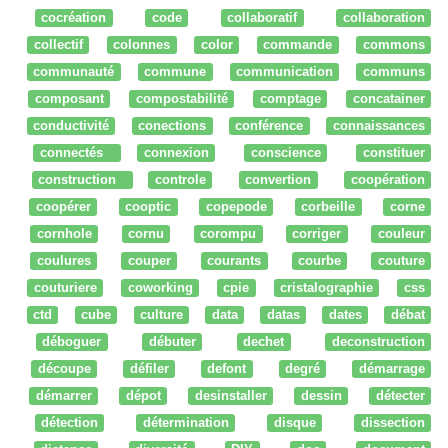
cocréation
code
collaboratif
collaboration
collectif
colonnes
color
commande
commons
communauté
commune
communication
communs
composant
compostabilité
comptage
concatainer
conductivité
conections
conférence
connaissances
connectés
connexion
conscience
constituer
construction
controle
convertion
coopération
coopérer
cooptic
copepode
corbeille
corne
cornhole
cornu
corompu
corriger
couleur
coulures
couper
courants
courbe
couture
couturiere
coworking
cpie
cristalographie
css
ctd
cube
culture
data
datas
dates
débat
déboguer
débuter
dechet
deconstruction
découpe
défiler
defont
degré
démarrage
démarrer
dépot
desinstaller
dessin
détecter
détection
détermination
disque
dissection