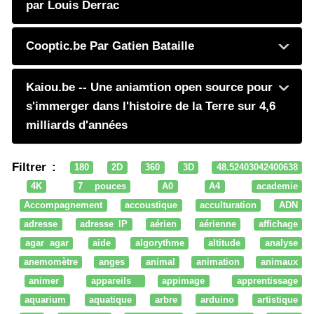
par Louis Derrac
Cooptic.be Par Gatien Bataille
Kaiou.be -- Une aniamtion open source pour
s'immerger dans l'histoire de la Terre sur 4,6
milliards d'années
Filtrer :
180
2D
360
3D
48.52403042400638
4K
7 pouces
A0
A4
academie
Accompagnement
accoustique
acculturation
ADN
adresse
adresse IP
aérien
aérienne
affichage
agar agar
aide
algorythme
altitude
analyse
anemomètre
anges
animal
animation
animaux
animer
appareils
appimage
apprentissage
aquarium
aquatique
arbre
arduino
artistique