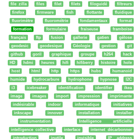
file zilla
files
filet
filets
filoguidé
filtreurs
firefox
firmware
fish
flottante
fluidique
fluorimètre
fluorométrie
fondamentaux
format
formation
formulaire
fraiseuse
framboise
français
ftp
fusion
gallerie
gatien
gélose
geodesic
geodesique
Géologie
gestion
git
github
goril
graphique
groupe
h264
hack
HD
hdmi
heures
hifi
hifiberry
histoire
hole
host
html
http
https
hubs
humanoid
humide
hydrocarbure
hydrophone
hypnose
I2C
i3
icebreaker
identification
identifier
ikea
image
images
import
impression
imprimante
indésirable
indoor
informatique
initiatives
inkscape
innover
installation
installer
instrumentation
Intelligence artificielle
intelligence collective
interface
internet décarbonner
introduction
inutile
invisible
IP address