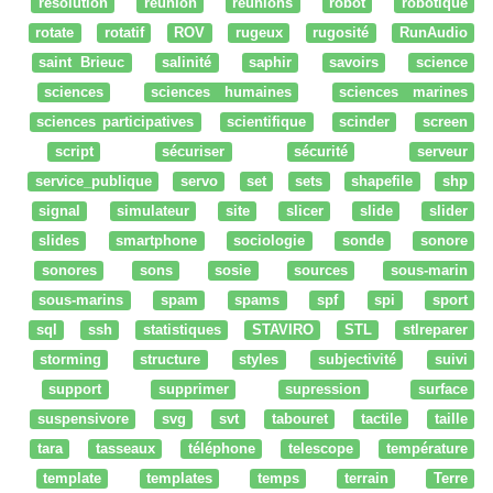
resolution
reunion
réunions
robot
robotique
rotate
rotatif
ROV
rugeux
rugosité
RunAudio
saint Brieuc
salinité
saphir
savoirs
science
sciences
sciences humaines
sciences marines
sciences participatives
scientifique
scinder
screen
script
sécuriser
sécurité
serveur
service_publique
servo
set
sets
shapefile
shp
signal
simulateur
site
slicer
slide
slider
slides
smartphone
sociologie
sonde
sonore
sonores
sons
sosie
sources
sous-marin
sous-marins
spam
spams
spf
spi
sport
sql
ssh
statistiques
STAVIRO
STL
stlreparer
storming
structure
styles
subjectivité
suivi
support
supprimer
supression
surface
suspensivore
svg
svt
tabouret
tactile
taille
tara
tasseaux
téléphone
telescope
température
template
templates
temps
terrain
Terre