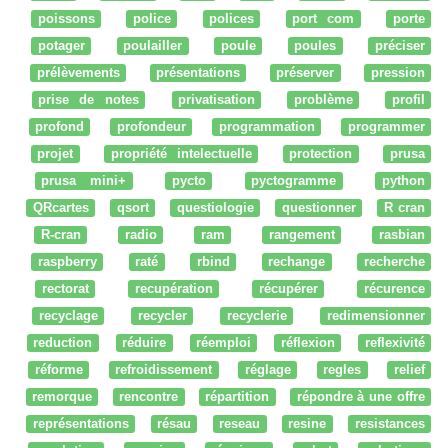
poissons
police
polices
port com
porte
potager
poulailler
poule
poules
préciser
prélèvements
présentations
préserver
pression
prise de notes
privatisation
problème
profil
profond
profondeur
programmation
programmer
projet
propriété intelectuelle
protection
prusa
prusa mini+
pycto
pyctogramme
python
QRcartes
qsort
questiologie
questionner
R cran
R-cran
radio
ram
rangement
rasbian
raspberry
raté
rbind
rechange
recherche
rectorat
recupération
récupérer
récurence
recyclage
recycler
recyclerie
redimensionner
reduction
réduire
réemploi
réflexion
reflexivité
réforme
refroidissement
réglage
regles
relief
remorque
rencontre
répartition
répondre à une offre
représentations
résau
reseau
resine
resistances