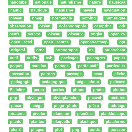
nanotube
nationale
naturalisme
nature
nausicaa
nautic
nautique
nautisme
navale
naviguation
niveau
nmap
normandie
nothing
numérique
observation
océan
océanographie
octoprint
odt
oeufs
oeuvre
oiseau
oiseaux
onglet
open cv
open scad
open source
openstreetmap
opt
origami
orne
orthographe
os
ouistreham
outil
outils
ovh
packages
palangres
papier
paquet
parallax
partage
participatif
particulier
passation
patrons
paysage
peau
pêche
pedagogie
pédagogique
pège photo
pelicase
Pelletier
perso
pertes
phone
photo
photos
php
physique
phytoplancton
picavet
pictures
piece
piège
piege photo
piézo
pilotage
piraterie
pivoter
plancton
planètes
planktoscope
plante
plantes
plaquette
plastique
plateforme
plen2
pliages
plot
png
poids
poisson