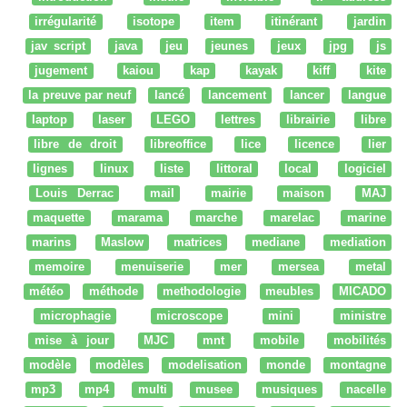
irrégularité
isotope
item
itinérant
jardin
jav script
java
jeu
jeunes
jeux
jpg
js
jugement
kaiou
kap
kayak
kiff
kite
la preuve par neuf
lancé
lancement
lancer
langue
laptop
laser
LEGO
lettres
librairie
libre
libre de droit
libreoffice
lice
licence
lier
lignes
linux
liste
littoral
local
logiciel
Louis Derrac
mail
mairie
maison
MAJ
maquette
marama
marche
marelac
marine
marins
Maslow
matrices
mediane
mediation
memoire
menuiserie
mer
mersea
metal
météo
méthode
methodologie
meubles
MICADO
microphagie
microscope
mini
ministre
mise à jour
MJC
mnt
mobile
mobilités
modèle
modèles
modelisation
monde
montagne
mp3
mp4
multi
musee
musiques
nacelle