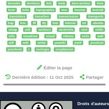
terrestre
territoire
test
texte
tiers-secteur
time
tiroir
toile
topographie
tour
tourner
toxicité
transistors
transition
transmission
transports
trap
troc
ttf
tty
tuto
tutoriel
txt
ubuntu
umap
usb
vecteurs
vectoriels
vent
vidéo
ville
visualiser
visuel
vitesse
voile
web
wifi
wiki
writer
yeswiki
yield
yinohost
yunohost
z
zoologie
zooplancon
Éditer la page
Dernière édition : 11 Oct 2025
Partager
Droits d'auteurs