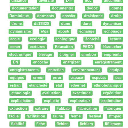
distance
diversité
DIY
doc
document
documentation
documenter
dodoc
dome
Dominique
dormants
dossier
draisienne
droits
drone
ds18B20
dune
dure
dynamiser
dynamisme
e/os
ebook
échange
echouage
ecole
ecologie
ecologique
écorché
écoute
ecran
ecritures
Education
EEDD
éfaroucher
electronique
élevage
éloigner
emotion
empreinte
EN
encoche
energizer
enregistrement
enregistrements
entretien
environnement
equipe
équipes
erreur
error
espace
especes
ess
estran
etancheité
etat
ethernet
ethnobotanique
ethnologie
evaluation
exactitude
expédition
explicitation
explicite
explorateur
exploration
extraction
extraire
FabLab
fabrication
fabriquer
facile
facilitation
faune
ferme
festival
ffmpeg
fiabilité
fiche
fichier
fichiers
fifilement