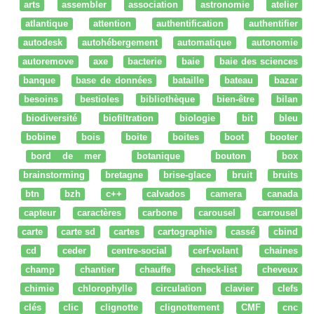
arts
assembler
association
astronomie
atelier
atlantique
attention
authentification
authentifier
autodesk
autohébergement
automatique
autonomie
autoremove
axe
bacterie
baie
baie des sciences
banque
base de données
bataille
bateau
bazar
besoins
bestioles
bibliothèque
bien-être
bilan
biodiversité
biofiltration
biologie
bit
bleu
bobine
bois
boite
boites
boot
booter
bord de mer
botanique
bouton
box
brainstorming
bretagne
brise-glace
bruit
bruits
btn
bzh
c++
calvados
camera
canada
capteur
caractères
carbone
carousel
carrousel
carte
carte sd
cartes
cartographie
cassé
cbind
cd
ceder
centre-social
cerf-volant
chaines
champ
chantier
chauffe
check-list
cheveux
chimie
chlorophylle
circulation
clavier
clefs
clés
clic
clignotte
clignottement
CMF
cnc