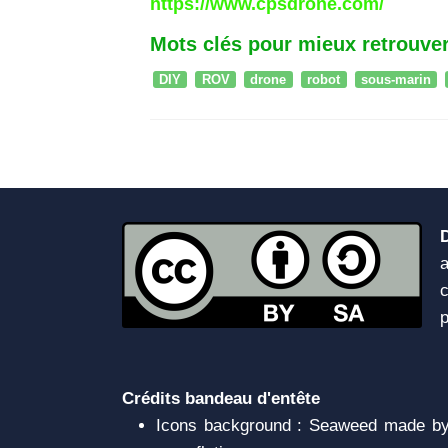
https://www.cpsdrone.com/
Mots clés pour mieux retrouver
DIY
ROV
drone
robot
sous-marin
a
c
Crédits bandeau d'entête
Icons background : Seaweed made by 