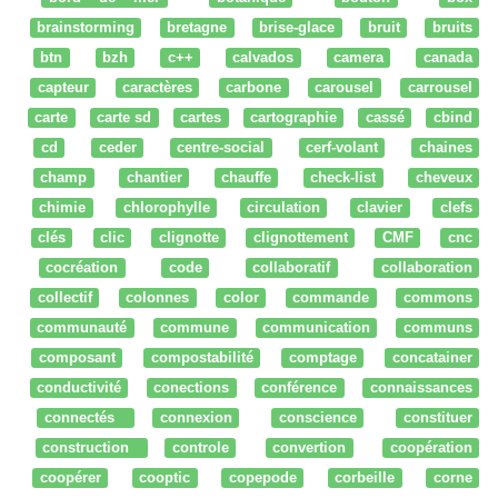
brainstorming
bretagne
brise-glace
bruit
bruits
btn
bzh
c++
calvados
camera
canada
capteur
caractères
carbone
carousel
carrousel
carte
carte sd
cartes
cartographie
cassé
cbind
cd
ceder
centre-social
cerf-volant
chaines
champ
chantier
chauffe
check-list
cheveux
chimie
chlorophylle
circulation
clavier
clefs
clés
clic
clignotte
clignottement
CMF
cnc
cocréation
code
collaboratif
collaboration
collectif
colonnes
color
commande
commons
communauté
commune
communication
communs
composant
compostabilité
comptage
concatainer
conductivité
conections
conférence
connaissances
connectés
connexion
conscience
constituer
construction
controle
convertion
coopération
coopérer
cooptic
copepode
corbeille
corne