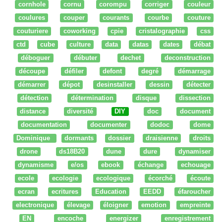
cornhole
cornu
corompu
corriger
couleur
coulures
couper
courants
courbe
couture
couturiere
coworking
cpie
cristalographie
css
ctd
cube
culture
data
datas
dates
débat
déboguer
débuter
dechet
deconstruction
découpe
défiler
defont
degré
démarrage
démarrer
dépot
desinstaller
dessin
détecter
détection
détermination
disque
dissection
distance
diversité
DIY
doc
document
documentation
documenter
dodoc
dome
Dominique
dormants
dossier
draisienne
droits
drone
ds18B20
dune
dure
dynamiser
dynamisme
e/os
ebook
échange
echouage
ecole
ecologie
ecologique
écorché
écoute
ecran
ecritures
Education
EEDD
éfaroucher
electronique
élevage
éloigner
emotion
empreinte
EN
encoche
energizer
enregistrement