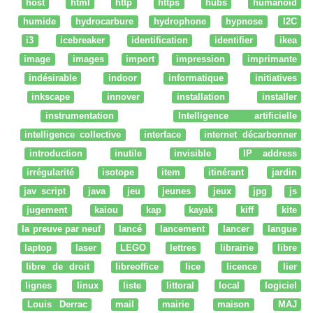
host
html
http
https
hubs
humanoid
humide
hydrocarbure
hydrophone
hypnose
I2C
i3
icebreaker
identification
identifier
ikea
image
images
import
impression
imprimante
indésirable
indoor
informatique
initiatives
inkscape
innover
installation
installer
instrumentation
Intelligence artificielle
intelligence collective
interface
internet décarbonner
introduction
inutile
invisible
IP address
irrégularité
isotope
item
itinérant
jardin
jav script
java
jeu
jeunes
jeux
jpg
js
jugement
kaiou
kap
kayak
kiff
kite
la preuve par neuf
lancé
lancement
lancer
langue
laptop
laser
LEGO
lettres
librairie
libre
libre de droit
libreoffice
lice
licence
lier
lignes
linux
liste
littoral
local
logiciel
Louis Derrac
mail
mairie
maison
MAJ