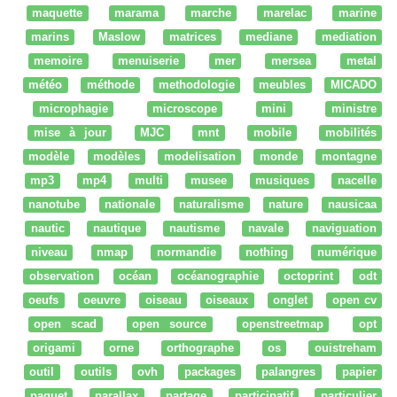
maquette
marama
marche
marelac
marine
marins
Maslow
matrices
mediane
mediation
memoire
menuiserie
mer
mersea
metal
météo
méthode
methodologie
meubles
MICADO
microphagie
microscope
mini
ministre
mise à jour
MJC
mnt
mobile
mobilités
modèle
modèles
modelisation
monde
montagne
mp3
mp4
multi
musee
musiques
nacelle
nanotube
nationale
naturalisme
nature
nausicaa
nautic
nautique
nautisme
navale
naviguation
niveau
nmap
normandie
nothing
numérique
observation
océan
océanographie
octoprint
odt
oeufs
oeuvre
oiseau
oiseaux
onglet
open cv
open scad
open source
openstreetmap
opt
origami
orne
orthographe
os
ouistreham
outil
outils
ovh
packages
palangres
papier
paquet
parallax
partage
participatif
particulier