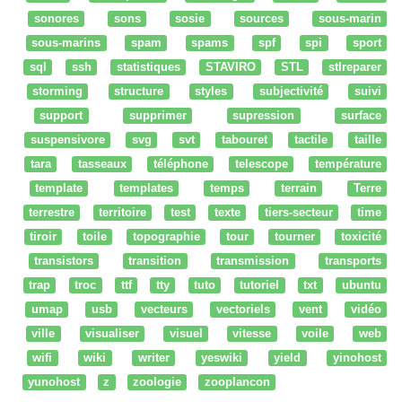
sonores
sons
sosie
sources
sous-marin
sous-marins
spam
spams
spf
spi
sport
sql
ssh
statistiques
STAVIRO
STL
stlreparer
storming
structure
styles
subjectivité
suivi
support
supprimer
supression
surface
suspensivore
svg
svt
tabouret
tactile
taille
tara
tasseaux
téléphone
telescope
température
template
templates
temps
terrain
Terre
terrestre
territoire
test
texte
tiers-secteur
time
tiroir
toile
topographie
tour
tourner
toxicité
transistors
transition
transmission
transports
trap
troc
ttf
tty
tuto
tutoriel
txt
ubuntu
umap
usb
vecteurs
vectoriels
vent
vidéo
ville
visualiser
visuel
vitesse
voile
web
wifi
wiki
writer
yeswiki
yield
yinohost
yunohost
z
zoologie
zooplancon