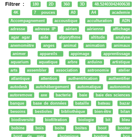
Filtrer :
180
2D
360
3D
48.52403042400638
4K
7 pouces
A0
A4
academie
Accompagnement
accoustique
acculturation
ADN
adresse
adresse IP
aérien
aérienne
affichage
agar agar
aide
algorythme
altitude
analyse
anemomètre
anges
animal
animation
animaux
animer
appareils
appimage
apprentissage
aquarium
aquatique
arbre
arduino
artistique
arts
assembler
association
astronomie
atelier
atlantique
attention
authentification
authentifier
autodesk
autohébergement
automatique
autonomie
autoremove
axe
bacterie
baie
baie des sciences
banque
base de données
bataille
bateau
bazar
besoins
bestioles
bibliothèque
bien-être
bilan
biodiversité
biofiltration
biologie
bit
bleu
bobine
bois
boite
boites
boot
booter
bord de mer
botanique
bouton
box