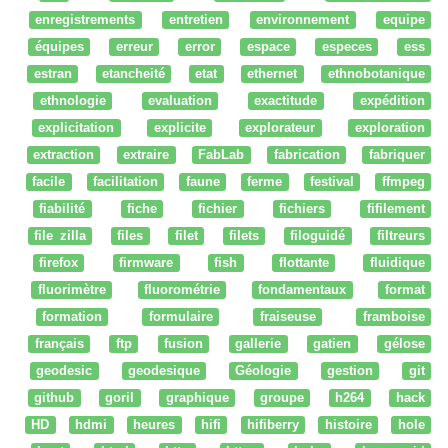
enregistrements
entretien
environnement
equipe
équipes
erreur
error
espace
especes
ess
estran
etancheité
etat
ethernet
ethnobotanique
ethnologie
evaluation
exactitude
expédition
explicitation
explicite
explorateur
exploration
extraction
extraire
FabLab
fabrication
fabriquer
facile
facilitation
faune
ferme
festival
ffmpeg
fiabilité
fiche
fichier
fichiers
fifilement
file zilla
files
filet
filets
filoguidé
filtreurs
firefox
firmware
fish
flottante
fluidique
fluorimètre
fluorométrie
fondamentaux
format
formation
formulaire
fraiseuse
framboise
français
ftp
fusion
gallerie
gatien
gélose
geodesic
geodesique
Géologie
gestion
git
github
goril
graphique
groupe
h264
hack
HD
hdmi
heures
hifi
hifiberry
histoire
hole