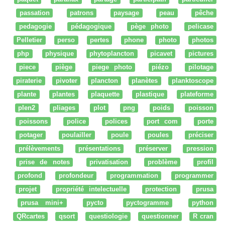
passation
patrons
paysage
peau
pêche
pedagogie
pédagogique
pège photo
pelicase
Pelletier
perso
pertes
phone
photo
photos
php
physique
phytoplancton
picavet
pictures
piece
piège
piege photo
piézo
pilotage
piraterie
pivoter
plancton
planètes
planktoscope
plante
plantes
plaquette
plastique
plateforme
plen2
pliages
plot
png
poids
poisson
poissons
police
polices
port com
porte
potager
poulailler
poule
poules
préciser
prélèvements
présentations
préserver
pression
prise de notes
privatisation
problème
profil
profond
profondeur
programmation
programmer
projet
propriété intelectuelle
protection
prusa
prusa mini+
pycto
pyctogramme
python
QRcartes
qsort
questiologie
questionner
R cran