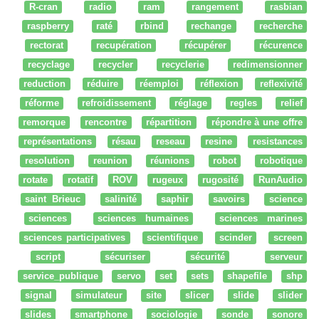
R-cran
radio
ram
rangement
rasbian
raspberry
raté
rbind
rechange
recherche
rectorat
recupération
récupérer
récurence
recyclage
recycler
recyclerie
redimensionner
reduction
réduire
réemploi
réflexion
reflexivité
réforme
refroidissement
réglage
regles
relief
remorque
rencontre
répartition
répondre à une offre
représentations
résau
reseau
resine
resistances
resolution
reunion
réunions
robot
robotique
rotate
rotatif
ROV
rugeux
rugosité
RunAudio
saint Brieuc
salinité
saphir
savoirs
science
sciences
sciences humaines
sciences marines
sciences participatives
scientifique
scinder
screen
script
sécuriser
sécurité
serveur
service_publique
servo
set
sets
shapefile
shp
signal
simulateur
site
slicer
slide
slider
slides
smartphone
sociologie
sonde
sonore