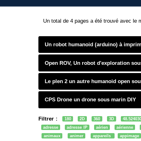
Un total de 4 pages a été trouvé avec le 
Un robot humanoid (arduino) à imprim
Open ROV, Un robot d'exploration sou
Le plen 2 un autre humanoid open sou
CPS Drone un drone sous marin DIY
Filtrer :
180
2D
360
3D
48.52403
adresse
adresse IP
aérien
aérienne
animaux
animer
appareils
appimage