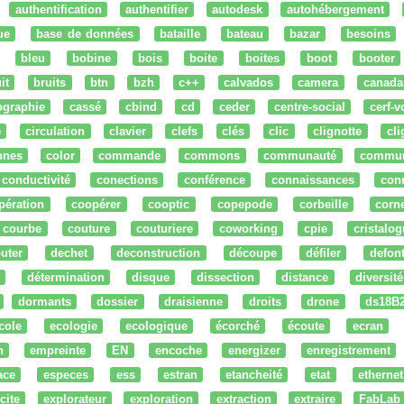
authentification
authentifier
autodesk
autohébergement
ue
base de données
bataille
bateau
bazar
besoins
bleu
bobine
bois
boite
boites
boot
booter
it
bruits
btn
bzh
c++
calvados
camera
canada
ographie
cassé
cbind
cd
ceder
centre-social
cerf-v
e
circulation
clavier
clefs
clés
clic
clignotte
cl
nnes
color
commande
commons
communauté
commu
conductivité
conections
conférence
connaissances
con
pération
coopérer
cooptic
copepode
corbeille
corn
courbe
couture
couturiere
coworking
cpie
cristalog
uter
dechet
deconstruction
découpe
défiler
defon
détermination
disque
dissection
distance
diversité
dormants
dossier
draisienne
droits
drone
ds18B
cole
ecologie
ecologique
écorché
écoute
ecran
n
empreinte
EN
encoche
energizer
enregistrement
ace
especes
ess
estran
etancheité
etat
ethernet
cite
explorateur
exploration
extraction
extraire
FabLab