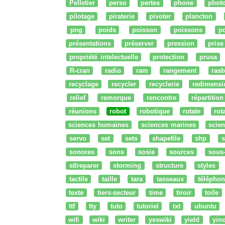
Pelletier
perso
pertes
phone
phot
pilotage
piraterie
pivoter
plancton
png
poids
poisson
poissons
po
présentations
préserver
pression
prise
propriété intelectuelle
protection
prusa
R-cran
radio
ram
rangement
rasb
recyclage
recycler
recyclerie
redimensi
relief
remorque
rencontre
répartition
réunions
robot
robotique
rotate
rota
sciences humaines
sciences marines
scien
servo
set
sets
shapefile
shp
s
sonores
sons
sosie
sources
sous
stlreparer
storming
structure
styles
tactile
taille
tara
tasseaux
téléphon
texte
tiers-secteur
time
tiroir
toile
ttf
tty
tuto
tutoriel
txt
ubuntu
wifi
wiki
writer
yeswiki
yield
yin