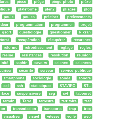
tures
piece
piège
piege photo
piézo
stique
plateforme
plen2
pliages
plot
poule
poules
préciser
prélèvements
ndeur
programmation
programmer
projet
qsort
questiologie
questionner
R cran
ctorat
recupération
récupérer
récurence
réforme
refroidissement
réglage
regles
resine
resistances
resolution
reunion
linité
saphir
savoirs
science
sciences
curiser
sécurité
serveur
service_publique
smartphone
sociologie
sonde
sonore
sql
ssh
statistiques
STAVIRO
STL
rface
suspensivore
svg
svt
tabouret
terrain
Terre
terrestre
territoire
test
tion
transmission
transports
trap
troc
visualiser
visuel
vitesse
voile
web