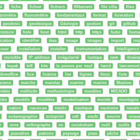
té
fiche
fichier
fichiers
fifilement
file zilla
files
uorimètre
fluorométrie
fondamentaux
format
formation
geodesic
geodesique
Géologie
gestion
git
github
histoire
hole
host
html
http
https
hubs
huma
fication
identifier
ikea
image
images
import
imp
nover
installation
installer
instrumentation
Intelligence 
invisible
IP address
irrégularité
isotope
item
itinéra
kayak
kiff
kite
la preuve par neuf
lancé
lancement
libreoffice
lice
licence
lier
lignes
linux
liste
li
arama
marche
marelac
marine
marins
Maslow
météo
méthode
methodologie
meubles
MICADO
m
ités
modèle
modèles
modelisation
monde
montagne
e
nature
nausicaa
nautic
nautique
nautisme
navale
océanographie
octoprint
odt
oeufs
oeuvre
oisea
i
orne
orthographe
os
ouistreham
outil
outils
o
r
passation
patrons
paysage
peau
pêche
pedag