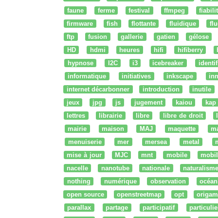
faune
ferme
festival
ffmpeg
fiabili
firmware
fish
flottante
fluidique
fl
ftp
fusion
gallerie
gatien
gélose
HD
hdmi
heures
hifi
hifiberry
hypnose
I2C
i3
icebreaker
identi
informatique
initiatives
inkscape
in
internet décarbonner
introduction
inutile
jeux
jpg
js
jugement
kaiou
kap
lettres
librairie
libre
libre de droit
mairie
maison
MAJ
maquette
m
menuiserie
mer
mersea
metal
mise à jour
MJC
mnt
mobile
mobil
nacelle
nanotube
nationale
naturalism
nothing
numérique
observation
océan
open source
openstreetmap
opt
origam
parallax
partage
participatif
particulie