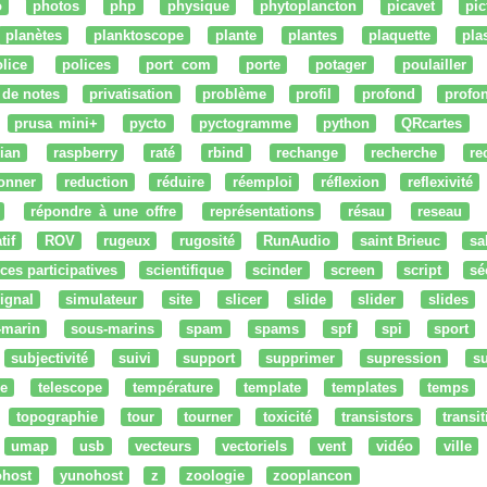
o
photos
php
physique
phytoplancton
picavet
pic
planètes
planktoscope
plante
plantes
plaquette
pla
lice
polices
port com
porte
potager
poulailler
 de notes
privatisation
problème
profil
profond
profo
prusa mini+
pycto
pyctogramme
python
QRcartes
ian
raspberry
raté
rbind
rechange
recherche
re
onner
reduction
réduire
réemploi
réflexion
reflexivité
répondre à une offre
représentations
résau
reseau
tif
ROV
rugeux
rugosité
RunAudio
saint Brieuc
sa
ces participatives
scientifique
scinder
screen
script
sé
ignal
simulateur
site
slicer
slide
slider
slides
-marin
sous-marins
spam
spams
spf
spi
sport
subjectivité
suivi
support
supprimer
supression
su
e
telescope
température
template
templates
temps
topographie
tour
tourner
toxicité
transistors
transi
umap
usb
vecteurs
vectoriels
vent
vidéo
ville
ohost
yunohost
z
zoologie
zooplancon