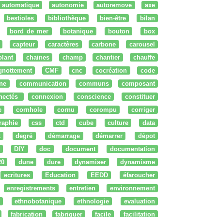
automatique
autonomie
autoremove
axe
bestioles
bibliothèque
bien-être
bilan
bord de mer
botanique
bouton
box
capteur
caractères
carbone
carousel
olant
chaines
champ
chantier
chauffe
ignottement
CMF
cnc
cocréation
code
ne
communication
communs
composant
nectés
connexion
conscience
constituer
e
cornhole
cornu
corompu
corriger
raphie
css
ctd
cube
culture
data
t
degré
démarrage
démarrer
dépot
DIY
doc
document
documentation
20
dune
dure
dynamiser
dynamisme
ecritures
Education
EEDD
éfaroucher
enregistrements
entretien
environnement
ethnobotanique
ethnologie
evaluation
fabrication
fabriquer
facile
facilitation