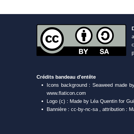
a
c
Crédits bandeau d'entête
Icons background : Seaweed made by 
www.flaticon.com
Logo (c) : Made by Léa Quentin for Gui
Bannière : cc-by-nc-sa , attribution :