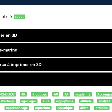
mot clé
.
robot
er en 3D
s-marine
rce à imprimer en 3D
042400638
4K
7 pouces
A0
A4
academie
Accompa
affichage
agar agar
aide
algorythme
altitude
analyse
apprentissage
aquarium
aquatique
arbre
arduino