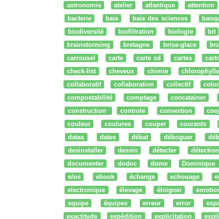
astronomie
atelier
atlantique
attention
bacterie
baie
baie des sciences
banq
biodiversité
biofiltration
biologie
bit
brainstorming
bretagne
brise-glace
bru
carrousel
carte
carte sd
cartes
cart
check-list
cheveux
chimie
chlorophyll
collaboratif
collaboration
collectif
colo
compostabilité
comptage
concatainer
construction
controle
convertion
coo
couleur
coulures
couper
courants
datas
dates
débat
déboguer
déb
desinstaller
dessin
détecter
détection
documenter
dodoc
dome
Dominique
e/os
ebook
échange
echouage
e
electronique
élevage
éloigner
emotio
equipe
équipes
erreur
error
esp
exactitude
expédition
explicitation
expli