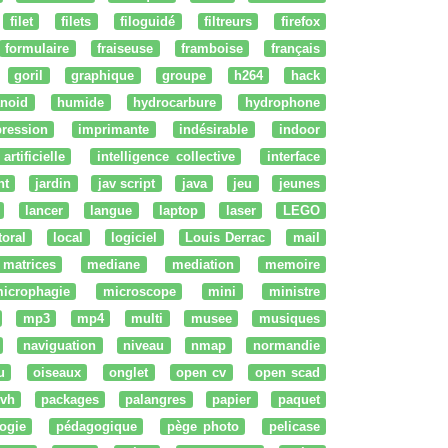
filet
filets
filoguidé
filtreurs
firefox
formulaire
fraiseuse
framboise
français
goril
graphique
groupe
h264
hack
noid
humide
hydrocarbure
hydrophone
ression
imprimante
indésirable
indoor
artificielle
intelligence collective
interface
nt
jardin
jav script
java
jeu
jeunes
lancer
langue
laptop
laser
LEGO
ttoral
local
logiciel
Louis Derrac
mail
matrices
mediane
mediation
memoire
icrophagie
microscope
mini
ministre
mp3
mp4
multi
musee
musiques
naviguation
niveau
nmap
normandie
u
oiseaux
onglet
open cv
open scad
vh
packages
palangres
papier
paquet
ogie
pédagogique
pège photo
pelicase