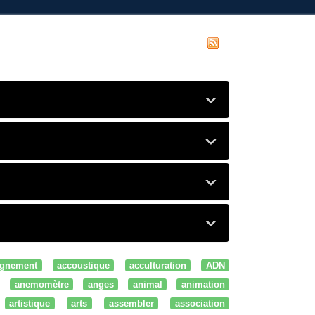
gnement
accoustique
acculturation
ADN
anemomètre
anges
animal
animation
artistique
arts
assembler
association