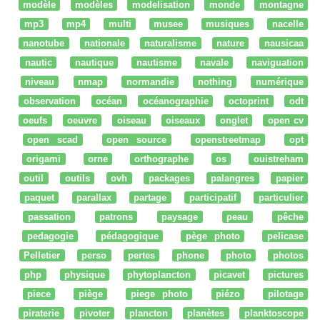
modèle
modèles
modelisation
monde
montagne
mp3
mp4
multi
musee
musiques
nacelle
nanotube
nationale
naturalisme
nature
nausicaa
nautic
nautique
nautisme
navale
naviguation
niveau
nmap
normandie
nothing
numérique
observation
océan
océanographie
octoprint
odt
oeufs
oeuvre
oiseau
oiseaux
onglet
open cv
open scad
open source
openstreetmap
opt
origami
orne
orthographe
os
ouistreham
outil
outils
ovh
packages
palangres
papier
paquet
parallax
partage
participatif
particulier
passation
patrons
paysage
peau
pêche
pedagogie
pédagogique
pège photo
pelicase
Pelletier
perso
pertes
phone
photo
photos
php
physique
phytoplancton
picavet
pictures
piece
piège
piege photo
piézo
pilotage
piraterie
pivoter
plancton
planètes
planktoscope