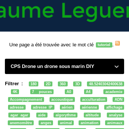
Une page a été trouvée avec le mot clé
.
tutoriel
CPS Drone un drone sous marin DIY
Filtrer :
180
2D
360
3D
48.52403042400638
4K
7 pouces
A0
A4
academie
Accompagnement
accoustique
acculturation
ADN
adresse
adresse IP
aérien
aérienne
affichage
agar agar
aide
algorythme
altitude
analyse
anemomètre
anges
animal
animation
animaux