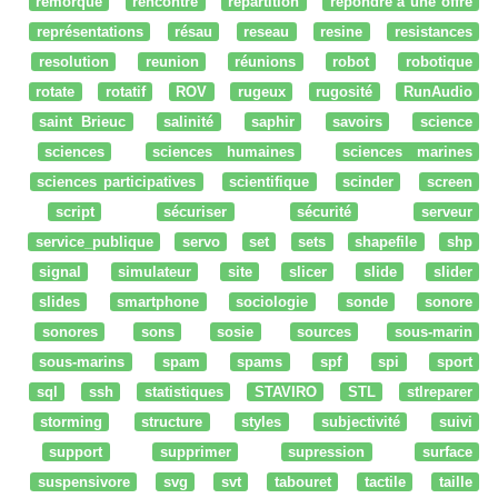
remorque
rencontre
répartition
répondre à une offre
représentations
résau
reseau
resine
resistances
resolution
reunion
réunions
robot
robotique
rotate
rotatif
ROV
rugeux
rugosité
RunAudio
saint Brieuc
salinité
saphir
savoirs
science
sciences
sciences humaines
sciences marines
sciences participatives
scientifique
scinder
screen
script
sécuriser
sécurité
serveur
service_publique
servo
set
sets
shapefile
shp
signal
simulateur
site
slicer
slide
slider
slides
smartphone
sociologie
sonde
sonore
sonores
sons
sosie
sources
sous-marin
sous-marins
spam
spams
spf
spi
sport
sql
ssh
statistiques
STAVIRO
STL
stlreparer
storming
structure
styles
subjectivité
suivi
support
supprimer
supression
surface
suspensivore
svg
svt
tabouret
tactile
taille