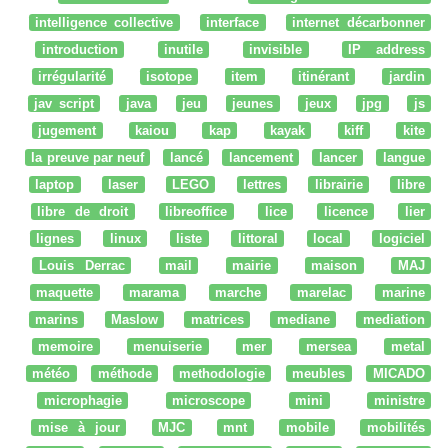
intelligence collective
interface
internet décarbonner
introduction
inutile
invisible
IP address
irrégularité
isotope
item
itinérant
jardin
jav script
java
jeu
jeunes
jeux
jpg
js
jugement
kaiou
kap
kayak
kiff
kite
la preuve par neuf
lancé
lancement
lancer
langue
laptop
laser
LEGO
lettres
librairie
libre
libre de droit
libreoffice
lice
licence
lier
lignes
linux
liste
littoral
local
logiciel
Louis Derrac
mail
mairie
maison
MAJ
maquette
marama
marche
marelac
marine
marins
Maslow
matrices
mediane
mediation
memoire
menuiserie
mer
mersea
metal
météo
méthode
methodologie
meubles
MICADO
microphagie
microscope
mini
ministre
mise à jour
MJC
mnt
mobile
mobilités