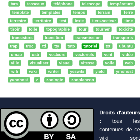
tara
tasseaux
téléphone
telescope
température
template
templates
temps
terrain
Terre
terrestre
territoire
test
texte
tiers-secteur
time
tiroir
toile
topographie
tour
tourner
toxicité
transistors
transition
transmission
transports
trap
troc
ttf
tty
tuto
tutoriel
txt
ubuntu
umap
usb
vecteurs
vectoriels
vent
vidéo
ville
visualiser
visuel
vitesse
voile
web
wifi
wiki
writer
yeswiki
yield
yinohost
yunohost
z
zoologie
zooplancon
Droits d'auteurs
:
tous les
contenues de ce
wiki sont