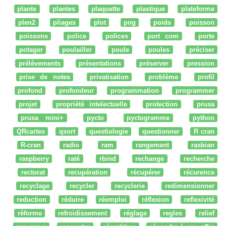
plante
plantes
plaquette
plastique
plateforme
plen2
pliages
plot
png
poids
poisson
poissons
police
polices
port com
porte
potager
poulailler
poule
poules
préciser
prélèvements
présentations
préserver
pression
prise de notes
privatisation
problème
profil
profond
profondeur
programmation
programmer
projet
propriété intelectuelle
protection
prusa
prusa mini+
pycto
pyctogramme
python
QRcartes
qsort
questiologie
questionner
R cran
R-cran
radio
ram
rangement
rasbian
raspberry
raté
rbind
rechange
recherche
rectorat
recupération
récupérer
récurence
recyclage
recycler
recyclerie
redimensionner
reduction
réduire
réemploi
réflexion
reflexivité
réforme
refroidissement
réglage
regles
relief