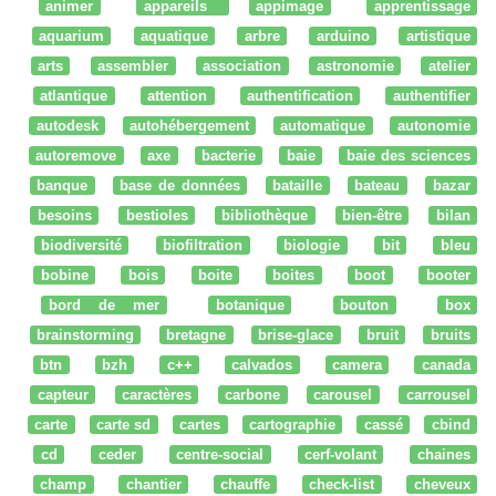
animer
appareils
appimage
apprentissage
aquarium
aquatique
arbre
arduino
artistique
arts
assembler
association
astronomie
atelier
atlantique
attention
authentification
authentifier
autodesk
autohébergement
automatique
autonomie
autoremove
axe
bacterie
baie
baie des sciences
banque
base de données
bataille
bateau
bazar
besoins
bestioles
bibliothèque
bien-être
bilan
biodiversité
biofiltration
biologie
bit
bleu
bobine
bois
boite
boites
boot
booter
bord de mer
botanique
bouton
box
brainstorming
bretagne
brise-glace
bruit
bruits
btn
bzh
c++
calvados
camera
canada
capteur
caractères
carbone
carousel
carrousel
carte
carte sd
cartes
cartographie
cassé
cbind
cd
ceder
centre-social
cerf-volant
chaines
champ
chantier
chauffe
check-list
cheveux