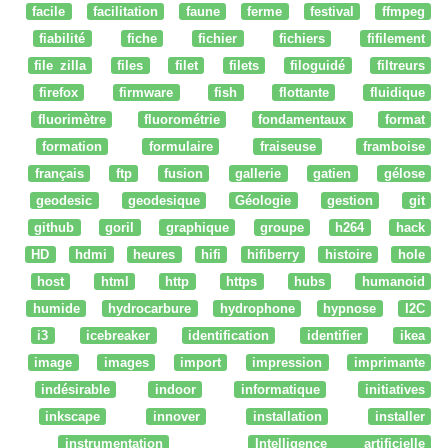
facile
facilitation
faune
ferme
festival
ffmpeg
fiabilité
fiche
fichier
fichiers
fifilement
file zilla
files
filet
filets
filoguidé
filtreurs
firefox
firmware
fish
flottante
fluidique
fluorimètre
fluorométrie
fondamentaux
format
formation
formulaire
fraiseuse
framboise
français
ftp
fusion
gallerie
gatien
gélose
geodesic
geodesique
Géologie
gestion
git
github
goril
graphique
groupe
h264
hack
HD
hdmi
heures
hifi
hifiberry
histoire
hole
host
html
http
https
hubs
humanoid
humide
hydrocarbure
hydrophone
hypnose
I2C
i3
icebreaker
identification
identifier
ikea
image
images
import
impression
imprimante
indésirable
indoor
informatique
initiatives
inkscape
innover
installation
installer
instrumentation
Intelligence artificielle