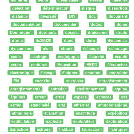
démarrer
dépot
desinstaller
dessin
détecter
détection
détermination
disque
dissection
distance
diversité
DIY
doc
document
documentation
documenter
dodoc
dome
Dominique
dormants
dossier
draisienne
droits
drone
ds18B20
dune
dure
dynamiser
dynamisme
e/os
ebook
échange
echouage
ecole
ecologie
ecologique
écorché
écoute
ecran
ecritures
Education
EEDD
éfaroucher
electronique
élevage
éloigner
emotion
empreinte
EN
encoche
energizer
enregistrement
enregistrements
entretien
environnement
equipe
équipes
erreur
error
espace
especes
ess
estran
etancheité
etat
ethernet
ethnobotanique
ethnologie
evaluation
exactitude
expédition
explicitation
explicite
explorateur
exploration
extraction
extraire
FabLab
fabrication
fabriquer