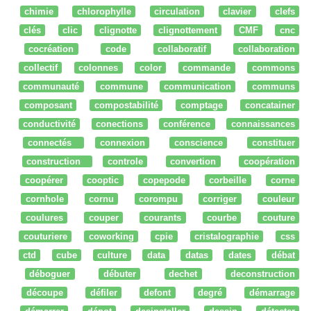
chimie
chlorophylle
circulation
clavier
clefs
clés
clic
clignotte
clignottement
CMF
cnc
cocréation
code
collaboratif
collaboration
collectif
colonnes
color
commande
commons
communauté
commune
communication
communs
composant
compostabilité
comptage
concatainer
conductivité
conections
conférence
connaissances
connectés
connexion
conscience
constituer
construction
controle
convertion
coopération
coopérer
cooptic
copepode
corbeille
corne
cornhole
cornu
corompu
corriger
couleur
coulures
couper
courants
courbe
couture
couturiere
coworking
cpie
cristalographie
css
ctd
cube
culture
data
datas
dates
débat
déboguer
débuter
dechet
deconstruction
découpe
défiler
defont
degré
démarrage