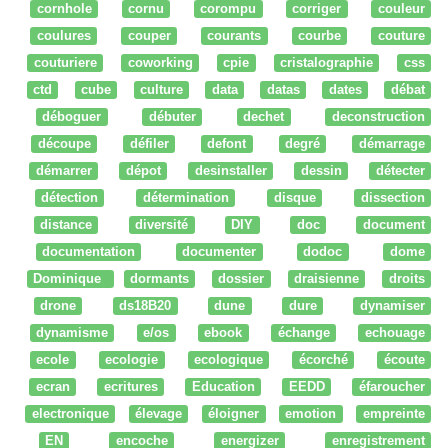
cornhole
cornu
corompu
corriger
couleur
coulures
couper
courants
courbe
couture
couturiere
coworking
cpie
cristalographie
css
ctd
cube
culture
data
datas
dates
débat
déboguer
débuter
dechet
deconstruction
découpe
défiler
defont
degré
démarrage
démarrer
dépot
desinstaller
dessin
détecter
détection
détermination
disque
dissection
distance
diversité
DIY
doc
document
documentation
documenter
dodoc
dome
Dominique
dormants
dossier
draisienne
droits
drone
ds18B20
dune
dure
dynamiser
dynamisme
e/os
ebook
échange
echouage
ecole
ecologie
ecologique
écorché
écoute
ecran
ecritures
Education
EEDD
éfaroucher
electronique
élevage
éloigner
emotion
empreinte
EN
encoche
energizer
enregistrement