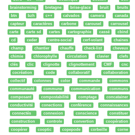
brainstorming
bretagne
brise-glace
bruit
bruits
btn
bzh
c++
calvados
camera
canada
capteur
caractères
carbone
carousel
carrousel
carte
carte sd
cartes
cartographie
cassé
cbind
cd
ceder
centre-social
cerf-volant
chaines
champ
chantier
chauffe
check-list
cheveux
chimie
chlorophylle
circulation
clavier
clefs
clés
clic
clignotte
clignottement
CMF
cnc
cocréation
code
collaboratif
collaboration
collectif
colonnes
color
commande
commons
communauté
commune
communication
communs
composant
compostabilité
comptage
concatainer
conductivité
conections
conférence
connaissances
connectés
connexion
conscience
constituer
construction
controle
convertion
coopération
coopérer
cooptic
copepode
corbeille
corne