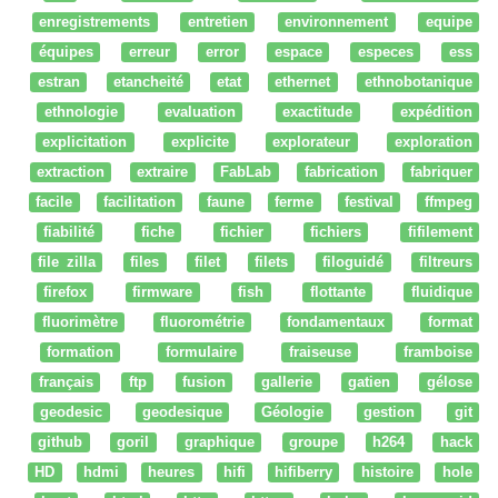
enregistrements
entretien
environnement
equipe
équipes
erreur
error
espace
especes
ess
estran
etancheité
etat
ethernet
ethnobotanique
ethnologie
evaluation
exactitude
expédition
explicitation
explicite
explorateur
exploration
extraction
extraire
FabLab
fabrication
fabriquer
facile
facilitation
faune
ferme
festival
ffmpeg
fiabilité
fiche
fichier
fichiers
fifilement
file zilla
files
filet
filets
filoguidé
filtreurs
firefox
firmware
fish
flottante
fluidique
fluorimètre
fluorométrie
fondamentaux
format
formation
formulaire
fraiseuse
framboise
français
ftp
fusion
gallerie
gatien
gélose
geodesic
geodesique
Géologie
gestion
git
github
goril
graphique
groupe
h264
hack
HD
hdmi
heures
hifi
hifiberry
histoire
hole