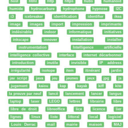
host
html
http
https
hubs
humanoid
humide
hydrocarbure
hydrophone
hypnose
I2C
i3
icebreaker
identification
identifier
ikea
image
images
import
impression
imprimante
indésirable
indoor
informatique
initiatives
inkscape
innover
installation
installer
instrumentation
Intelligence artificielle
intelligence collective
interface
internet décarbonner
introduction
inutile
invisible
IP address
irrégularité
isotope
item
itinérant
jardin
jav script
java
jeu
jeunes
jeux
jpg
js
jugement
kaiou
kap
kayak
kiff
kite
la preuve par neuf
lancé
lancement
lancer
langue
laptop
laser
LEGO
lettres
librairie
libre
libre de droit
libreoffice
lice
licence
lier
lignes
linux
liste
littoral
local
logiciel
Louis Derrac
mail
mairie
maison
MAJ