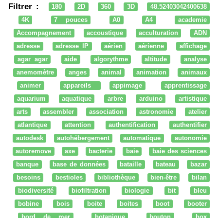
Filtrer :
180
2D
360
3D
48.52403042400638
4K
7 pouces
A0
A4
academie
Accompagnement
accoustique
acculturation
ADN
adresse
adresse IP
aérien
aérienne
affichage
agar agar
aide
algorythme
altitude
analyse
anemomètre
anges
animal
animation
animaux
animer
appareils
appimage
apprentissage
aquarium
aquatique
arbre
arduino
artistique
arts
assembler
association
astronomie
atelier
atlantique
attention
authentification
authentifier
autodesk
autohébergement
automatique
autonomie
autoremove
axe
bacterie
baie
baie des sciences
banque
base de données
bataille
bateau
bazar
besoins
bestioles
bibliothèque
bien-être
bilan
biodiversité
biofiltration
biologie
bit
bleu
bobine
bois
boite
boites
boot
booter
bord de mer
botanique
bouton
box