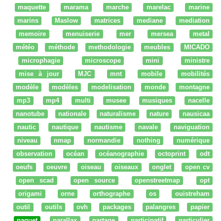
maquette
marama
marche
marelac
marine
marins
Maslow
matrices
mediane
mediation
memoire
menuiserie
mer
mersea
metal
météo
méthode
methodologie
meubles
MICADO
microphagie
microscope
mini
ministre
mise à jour
MJC
mnt
mobile
mobilités
modèle
modèles
modelisation
monde
montagne
mp3
mp4
multi
musee
musiques
nacelle
nanotube
nationale
naturalisme
nature
nausicaa
nautic
nautique
nautisme
navale
naviguation
niveau
nmap
normandie
nothing
numérique
observation
océan
océanographie
octoprint
odt
oeufs
oeuvre
oiseau
oiseaux
onglet
open cv
open scad
open source
openstreetmap
opt
origami
orne
orthographe
os
ouistreham
outil
outils
ovh
packages
palangres
papier
paquet
parallax
partage
participatif
particulier