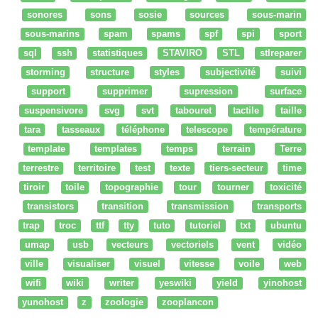
sonores
sons
sosie
sources
sous-marin
sous-marins
spam
spams
spf
spi
sport
sql
ssh
statistiques
STAVIRO
STL
stlreparer
storming
structure
styles
subjectivité
suivi
support
supprimer
supression
surface
suspensivore
svg
svt
tabouret
tactile
taille
tara
tasseaux
téléphone
telescope
température
template
templates
temps
terrain
Terre
terrestre
territoire
test
texte
tiers-secteur
time
tiroir
toile
topographie
tour
tourner
toxicité
transistors
transition
transmission
transports
trap
troc
ttf
tty
tuto
tutoriel
txt
ubuntu
umap
usb
vecteurs
vectoriels
vent
vidéo
ville
visualiser
visuel
vitesse
voile
web
wifi
wiki
writer
yeswiki
yield
yinohost
yunohost
z
zoologie
zooplancon