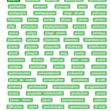
passation
patrons
paysage
peau
pêche
pedagogie
pédagogique
pège photo
pelicase
Pelletier
perso
pertes
phone
photo
photos
php
physique
phytoplancton
picavet
pictures
piece
piège
piege photo
piézo
pilotage
piraterie
pivoter
plancton
planètes
planktoscope
plante
plantes
plaquette
plastique
plateforme
plen2
pliages
plot
png
poids
poisson
poissons
police
polices
port com
porte
potager
poulailler
poule
poules
préciser
prélèvements
présentations
préserver
pression
prise de notes
privatisation
problème
profil
profond
profondeur
programmation
programmer
projet
propriété intelectuelle
protection
prusa
prusa mini+
pycto
pyctogramme
python
QRcartes
qsort
questiologie
questionner
R cran