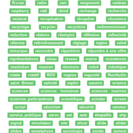
R-cran
radio
ram
rangement
rasbian
raspberry
raté
rbind
rechange
recherche
rectorat
recupération
récupérer
récurence
recyclage
recycler
recyclerie
redimensionner
reduction
réduire
réemploi
réflexion
reflexivité
réforme
refroidissement
réglage
regles
relief
remorque
rencontre
répartition
répondre à une offre
représentations
résau
reseau
resine
resistances
resolution
reunion
réunions
robot
robotique
rotate
rotatif
ROV
rugeux
rugosité
RunAudio
saint Brieuc
salinité
saphir
savoirs
science
sciences
sciences humaines
sciences marines
sciences participatives
scientifique
scinder
screen
script
sécuriser
sécurité
serveur
service_publique
servo
set
sets
shapefile
shp
signal
simulateur
site
slicer
slide
slider
slides
smartphone
sociologie
sonde
sonore