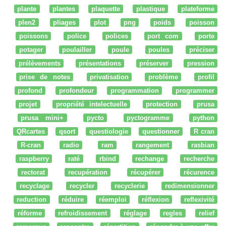
plante
plantes
plaquette
plastique
plateforme
plen2
pliages
plot
png
poids
poisson
poissons
police
polices
port com
porte
potager
poulailler
poule
poules
préciser
prélèvements
présentations
préserver
pression
prise de notes
privatisation
problème
profil
profond
profondeur
programmation
programmer
projet
propriété intelectuelle
protection
prusa
prusa mini+
pycto
pyctogramme
python
QRcartes
qsort
questiologie
questionner
R cran
R-cran
radio
ram
rangement
rasbian
raspberry
raté
rbind
rechange
recherche
rectorat
recupération
récupérer
récurence
recyclage
recycler
recyclerie
redimensionner
reduction
réduire
réemploi
réflexion
reflexivité
réforme
refroidissement
réglage
regles
relief