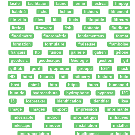
facile
facilitation
faune
ferme
festival
ffmpeg
fiabilité
fiche
fichier
fichiers
fifilement
file zilla
files
filet
filets
filoguidé
filtreurs
firefox
firmware
fish
flottante
fluidique
fluorimètre
fluorométrie
fondamentaux
format
formation
formulaire
fraiseuse
framboise
français
ftp
fusion
gallerie
gatien
gélose
geodesic
geodesique
Géologie
gestion
git
github
goril
graphique
groupe
h264
hack
HD
hdmi
heures
hifi
hifiberry
histoire
hole
host
html
http
https
hubs
humanoid
humide
hydrocarbure
hydrophone
hypnose
I2C
i3
icebreaker
identification
identifier
ikea
image
images
import
impression
imprimante
indésirable
indoor
informatique
initiatives
inkscape
innover
installation
installer
instrumentation
Intelligence artificielle