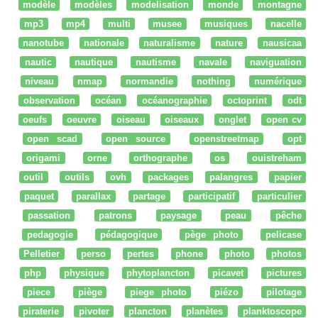
modèle
modèles
modelisation
monde
montagne
mp3
mp4
multi
musee
musiques
nacelle
nanotube
nationale
naturalisme
nature
nausicaa
nautic
nautique
nautisme
navale
naviguation
niveau
nmap
normandie
nothing
numérique
observation
océan
océanographie
octoprint
odt
oeufs
oeuvre
oiseau
oiseaux
onglet
open cv
open scad
open source
openstreetmap
opt
origami
orne
orthographe
os
ouistreham
outil
outils
ovh
packages
palangres
papier
paquet
parallax
partage
participatif
particulier
passation
patrons
paysage
peau
pêche
pedagogie
pédagogique
pège photo
pelicase
Pelletier
perso
pertes
phone
photo
photos
php
physique
phytoplancton
picavet
pictures
piece
piège
piege photo
piézo
pilotage
piraterie
pivoter
plancton
planètes
planktoscope