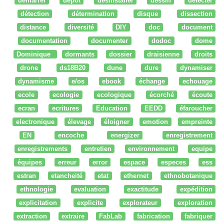
démarrer
dépot
desinstaller
dessin
détecter
détection
détermination
disque
dissection
distance
diversité
DIY
doc
document
documentation
documenter
dodoc
dome
Dominique
dormants
dossier
draisienne
droits
drone
ds18B20
dune
dure
dynamiser
dynamisme
e/os
ebook
échange
echouage
ecole
ecologie
ecologique
écorché
écoute
ecran
ecritures
Education
EEDD
éfaroucher
electronique
élevage
éloigner
emotion
empreinte
EN
encoche
energizer
enregistrement
enregistrements
entretien
environnement
equipe
équipes
erreur
error
espace
especes
ess
estran
etancheité
etat
ethernet
ethnobotanique
ethnologie
evaluation
exactitude
expédition
explicitation
explicite
explorateur
exploration
extraction
extraire
FabLab
fabrication
fabriquer