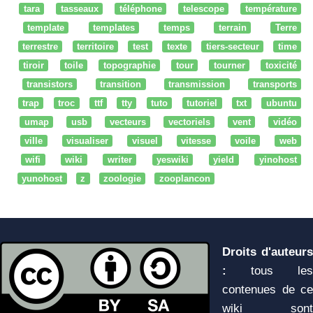
tara
tasseaux
téléphone
telescope
température
template
templates
temps
terrain
Terre
terrestre
territoire
test
texte
tiers-secteur
time
tiroir
toile
topographie
tour
tourner
toxicité
transistors
transition
transmission
transports
trap
troc
ttf
tty
tuto
tutoriel
txt
ubuntu
umap
usb
vecteurs
vectoriels
vent
vidéo
ville
visualiser
visuel
vitesse
voile
web
wifi
wiki
writer
yeswiki
yield
yinohost
yunohost
z
zoologie
zooplancon
Droits d'auteurs
:
tous les
contenues de ce
wiki sont