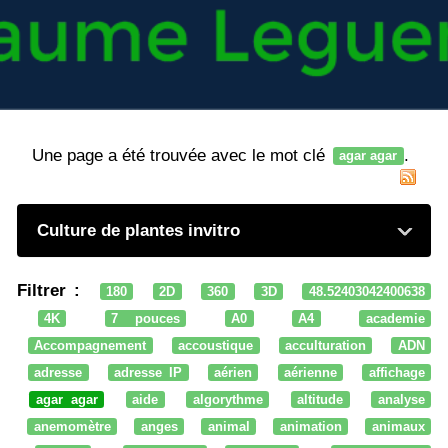
Une page a été trouvée avec le mot clé
.
agar agar
Culture de plantes invitro
Filtrer :
180
2D
360
3D
48.52403042400638
4K
7 pouces
A0
A4
academie
Accompagnement
accoustique
acculturation
ADN
adresse
adresse IP
aérien
aérienne
affichage
agar agar
aide
algorythme
altitude
analyse
anemomètre
anges
animal
animation
animaux