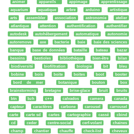
animer
appareils
appimage
apprentissage
aquarium
aquatique
arbre
arduino
artistique
arts
assembler
association
astronomie
atelier
atlantique
attention
authentification
authentifier
autodesk
autohébergement
automatique
autonomie
autoremove
axe
bacterie
baie
baie des sciences
banque
base de données
bataille
bateau
bazar
besoins
bestioles
bibliothèque
bien-être
bilan
biodiversité
biofiltration
biologie
bit
bleu
bobine
bois
boite
boites
boot
booter
bord de mer
botanique
bouton
box
brainstorming
bretagne
brise-glace
bruit
bruits
btn
bzh
c++
calvados
camera
canada
capteur
caractères
carbone
carousel
carrousel
carte
carte sd
cartes
cartographie
cassé
cbind
cd
ceder
centre-social
cerf-volant
chaines
champ
chantier
chauffe
check-list
cheveux