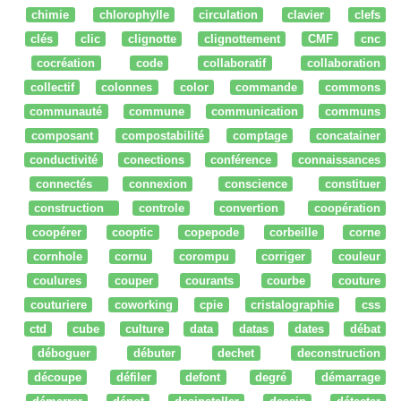
chimie
chlorophylle
circulation
clavier
clefs
clés
clic
clignotte
clignottement
CMF
cnc
cocréation
code
collaboratif
collaboration
collectif
colonnes
color
commande
commons
communauté
commune
communication
communs
composant
compostabilité
comptage
concatainer
conductivité
conections
conférence
connaissances
connectés
connexion
conscience
constituer
construction
controle
convertion
coopération
coopérer
cooptic
copepode
corbeille
corne
cornhole
cornu
corompu
corriger
couleur
coulures
couper
courants
courbe
couture
couturiere
coworking
cpie
cristalographie
css
ctd
cube
culture
data
datas
dates
débat
déboguer
débuter
dechet
deconstruction
découpe
défiler
defont
degré
démarrage