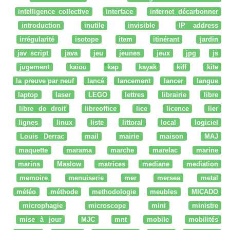
intelligence collective
interface
internet décarbonner
introduction
inutile
invisible
IP address
irrégularité
isotope
item
itinérant
jardin
jav script
java
jeu
jeunes
jeux
jpg
js
jugement
kaiou
kap
kayak
kiff
kite
la preuve par neuf
lancé
lancement
lancer
langue
laptop
laser
LEGO
lettres
librairie
libre
libre de droit
libreoffice
lice
licence
lier
lignes
linux
liste
littoral
local
logiciel
Louis Derrac
mail
mairie
maison
MAJ
maquette
marama
marche
marelac
marine
marins
Maslow
matrices
mediane
mediation
memoire
menuiserie
mer
mersea
metal
météo
méthode
methodologie
meubles
MICADO
microphagie
microscope
mini
ministre
mise à jour
MJC
mnt
mobile
mobilités