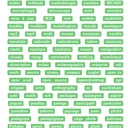
météo
méthode
methodologie
meubles
MICADO
microphagie
microscope
mini
ministre
mise à jour
MJC
mnt
mobile
mobilités
modèle
modèles
modelisation
monde
montagne
mp3
mp4
multi
musee
musiques
nacelle
nanotube
nationale
naturalisme
nature
nausicaa
nautic
nautique
nautisme
navale
naviguation
niveau
nmap
normandie
nothing
numérique
observation
océan
océanographie
octoprint
odt
oeufs
oeuvre
oiseau
oiseaux
onglet
open cv
open scad
open source
openstreetmap
opt
origami
orne
orthographe
os
ouistreham
outil
outils
ovh
packages
palangres
papier
paquet
parallax
partage
participatif
particulier
passation
patrons
paysage
peau
pêche
pedagogie
pédagogique
pège photo
pelicase
Pelletier
perso
pertes
phone
photo
photos