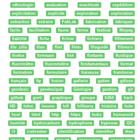
ethnologie
evaluation
exactitude
expédition
explicitation
explicite
explorateur
exploration
extraction
extraire
FabLab
fabrication
fabriquer
facile
facilitation
faune
ferme
festival
ffmpeg
fiabilité
fiche
fichier
fichiers
fifilement
file zilla
files
filet
filets
filoguidé
filtreurs
firefox
firmware
fish
flottante
fluidique
fluorimètre
fluorométrie
fondamentaux
format
formation
formulaire
fraiseuse
framboise
français
ftp
fusion
gallerie
gatien
gélose
geodesic
geodesique
Géologie
gestion
git
github
goril
graphique
groupe
h264
hack
HD
hdmi
heures
hifi
hifiberry
histoire
hole
host
html
http
https
hubs
humanoid
humide
hydrocarbure
hydrophone
hypnose
I2C
i3
icebreaker
identification
identifier
ikea
image
images
import
impression
imprimante