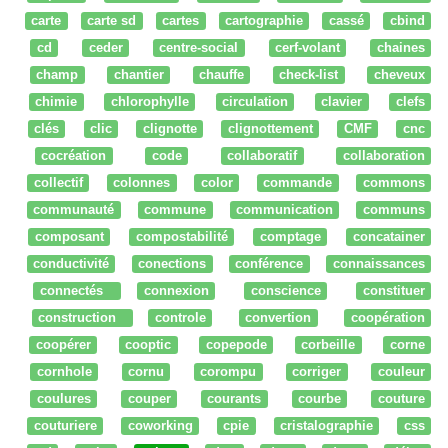
carte
carte sd
cartes
cartographie
cassé
cbind
cd
ceder
centre-social
cerf-volant
chaines
champ
chantier
chauffe
check-list
cheveux
chimie
chlorophylle
circulation
clavier
clefs
clés
clic
clignotte
clignottement
CMF
cnc
cocréation
code
collaboratif
collaboration
collectif
colonnes
color
commande
commons
communauté
commune
communication
communs
composant
compostabilité
comptage
concatainer
conductivité
conections
conférence
connaissances
connectés
connexion
conscience
constituer
construction
controle
convertion
coopération
coopérer
cooptic
copepode
corbeille
corne
cornhole
cornu
corompu
corriger
couleur
coulures
couper
courants
courbe
couture
couturiere
coworking
cpie
cristalographie
css