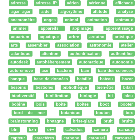
adresse
adresse IP
aérien
aérienne
affichage
agar agar
aide
algorythme
altitude
analyse
anemomètre
anges
animal
animation
animaux
animer
appareils
appimage
apprentissage
aquarium
aquatique
arbre
arduino
artistique
arts
assembler
association
astronomie
atelier
atlantique
attention
authentification
authentifier
autodesk
autohébergement
automatique
autonomie
autoremove
axe
bacterie
baie
baie des sciences
banque
base de données
bataille
bateau
bazar
besoins
bestioles
bibliothèque
bien-être
bilan
biodiversité
biofiltration
biologie
bit
bleu
bobine
bois
boite
boites
boot
booter
bord de mer
botanique
bouton
box
brainstorming
bretagne
brise-glace
bruit
bruits
btn
bzh
c++
calvados
camera
canada
capteur
caractères
carbone
carousel
carrousel