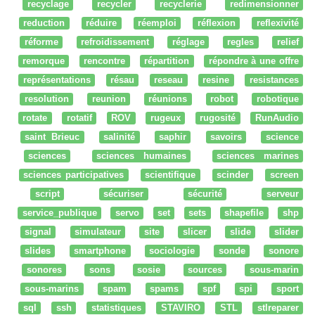
recyclage
recycler
recyclerie
redimensionner
reduction
réduire
réemploi
réflexion
reflexivité
réforme
refroidissement
réglage
regles
relief
remorque
rencontre
répartition
répondre à une offre
représentations
résau
reseau
resine
resistances
resolution
reunion
réunions
robot
robotique
rotate
rotatif
ROV
rugeux
rugosité
RunAudio
saint Brieuc
salinité
saphir
savoirs
science
sciences
sciences humaines
sciences marines
sciences participatives
scientifique
scinder
screen
script
sécuriser
sécurité
serveur
service_publique
servo
set
sets
shapefile
shp
signal
simulateur
site
slicer
slide
slider
slides
smartphone
sociologie
sonde
sonore
sonores
sons
sosie
sources
sous-marin
sous-marins
spam
spams
spf
spi
sport
sql
ssh
statistiques
STAVIRO
STL
stlreparer