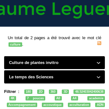
Un total de 2 pages a été trouvé avec le mot clé
.
culture
Culture de plantes invitro
Le temps des Sciences
Filtrer :
180
2D
360
3D
48.52403042400638
4K
7 pouces
A0
A4
academie
Accompagnement
accoustique
acculturation
ADN