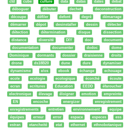
ctd
cube
culture
data
datas
dates
débat
déboguer
débuter
dechet
deconstruction
découpe
défiler
defont
degré
démarrage
démarrer
dépot
desinstaller
dessin
détecter
détection
détermination
disque
dissection
distance
diversité
DIY
doc
document
documentation
documenter
dodoc
dome
Dominique
dormants
dossier
draisienne
droits
drone
ds18B20
dune
dure
dynamiser
dynamisme
e/os
ebook
échange
echouage
ecole
ecologie
ecologique
écorché
écoute
ecran
ecritures
Education
EEDD
éfaroucher
electronique
élevage
éloigner
emotion
empreinte
EN
encoche
energizer
enregistrement
enregistrements
entretien
environnement
equipe
équipes
erreur
error
espace
especes
ess
estran
etancheité
etat
ethernet
ethnobotanique