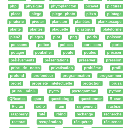
php
physique
phytoplancton
picavet
pictures
piece
piège
piege photo
piézo
pilotage
piraterie
pivoter
plancton
planètes
planktoscope
plante
plantes
plaquette
plastique
plateforme
plen2
pliages
plot
png
poids
poisson
poissons
police
polices
port com
porte
potager
poulailler
poule
poules
préciser
prélèvements
présentations
préserver
pression
prise de notes
privatisation
problème
profil
profond
profondeur
programmation
programmer
projet
propriété intelectuelle
protection
prusa
prusa mini+
pycto
pyctogramme
python
QRcartes
qsort
questiologie
questionner
R cran
R-cran
radio
ram
rangement
rasbian
raspberry
raté
rbind
rechange
recherche
rectorat
recupération
récupérer
récurence