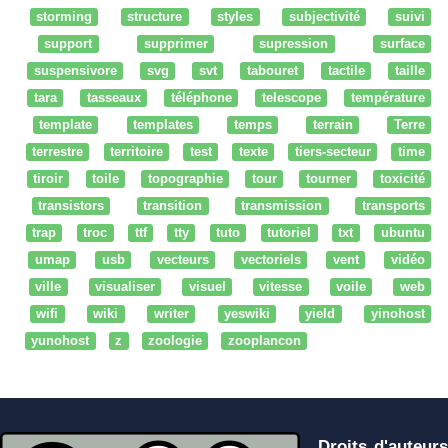
storming
structure
styles
subjectivité
suivi
support
supprimer
supression
surface
suspensivore
svg
svt
tabouret
tactile
taille
tara
tasseaux
téléphone
telescope
température
template
templates
temps
terrain
Terre
terrestre
territoire
test
texte
tiers-secteur
time
tiroir
toile
topographie
tour
tourner
toxicité
transistors
transition
transmission
transports
trap
troc
ttf
tty
tuto
tutoriel
txt
ubuntu
umap
usb
vecteurs
vectoriels
vent
vidéo
ville
visualiser
visuel
vitesse
voile
web
wifi
wiki
writer
yeswiki
yield
yinohost
yunohost
z
zoologie
zooplancon
Droits d'auteurs