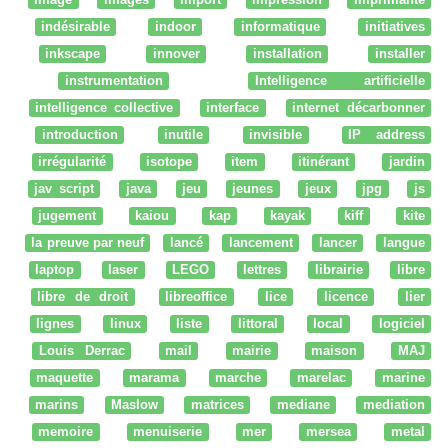
indésirable
indoor
informatique
initiatives
inkscape
innover
installation
installer
instrumentation
Intelligence artificielle
intelligence collective
interface
internet décarbonner
introduction
inutile
invisible
IP address
irrégularité
isotope
item
itinérant
jardin
jav script
java
jeu
jeunes
jeux
jpg
js
jugement
kaiou
kap
kayak
kiff
kite
la preuve par neuf
lancé
lancement
lancer
langue
laptop
laser
LEGO
lettres
librairie
libre
libre de droit
libreoffice
lice
licence
lier
lignes
linux
liste
littoral
local
logiciel
Louis Derrac
mail
mairie
maison
MAJ
maquette
marama
marche
marelac
marine
marins
Maslow
matrices
mediane
mediation
memoire
menuiserie
mer
mersea
metal