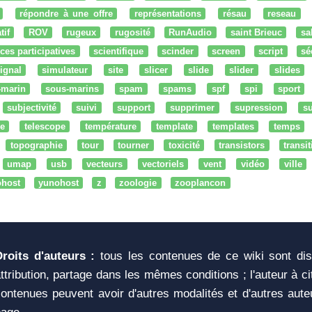
répondre à une offre
représentations
résau
reseau
tif
ROV
rugeux
rugosité
RunAudio
saint Brieuc
sa
ces participatives
scientifique
scinder
screen
script
sé
ignal
simulateur
site
slicer
slide
slider
slides
-marin
sous-marins
spam
spams
spf
spi
sport
subjectivité
suivi
support
supprimer
supression
su
e
telescope
température
template
templates
temps
topographie
tour
tourner
toxicité
transistors
transi
umap
usb
vecteurs
vectoriels
vent
vidéo
ville
ohost
yunohost
z
zoologie
zooplancon
Droits d'auteurs :
tous les contenues de ce wiki sont di
ttribution, partage dans les mêmes conditions ; l'auteur à c
ontenues peuvent avoir d'autres modalités et d'autres aute