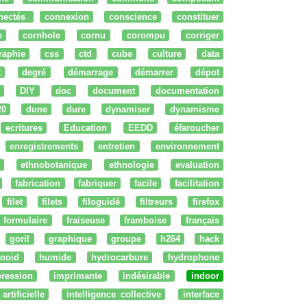
nectés
connexion
conscience
constituer
e
cornhole
cornu
corompu
corriger
raphie
css
ctd
cube
culture
data
t
degré
démarrage
démarrer
dépot
DIY
doc
document
documentation
20
dune
dure
dynamiser
dynamisme
ecritures
Education
EEDD
éfaroucher
enregistrements
entretien
environnement
ethnobotanique
ethnologie
evaluation
fabrication
fabriquer
facile
facilitation
filet
filets
filoguidé
filtreurs
firefox
formulaire
fraiseuse
framboise
français
goril
graphique
groupe
h264
hack
noid
humide
hydrocarbure
hydrophone
ression
imprimante
indésirable
indoor
artificielle
intelligence collective
interface