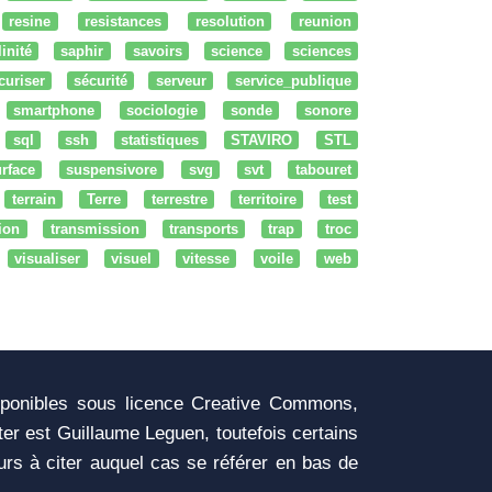
resine
resistances
resolution
reunion
linité
saphir
savoirs
science
sciences
curiser
sécurité
serveur
service_publique
smartphone
sociologie
sonde
sonore
sql
ssh
statistiques
STAVIRO
STL
rface
suspensivore
svg
svt
tabouret
terrain
Terre
terrestre
territoire
test
tion
transmission
transports
trap
troc
visualiser
visuel
vitesse
voile
web
sponibles sous licence Creative Commons,
iter est Guillaume Leguen, toutefois certains
urs à citer auquel cas se référer en bas de