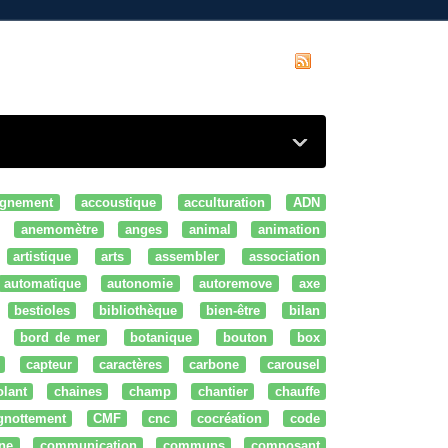
gnement
accoustique
acculturation
ADN
anemomètre
anges
animal
animation
artistique
arts
assembler
association
automatique
autonomie
autoremove
axe
bestioles
bibliothèque
bien-être
bilan
bord de mer
botanique
bouton
box
capteur
caractères
carbone
carousel
olant
chaines
champ
chantier
chauffe
ignottement
CMF
cnc
cocréation
code
ne
communication
communs
composant