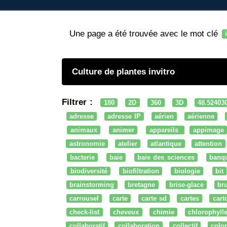
Une page a été trouvée avec le mot clé
Culture de plantes invitro
Filtrer :
180
2D
360
3D
48.52403
adresse
adresse IP
aérien
aérienne
animaux
animer
appareils
appimage
astronomie
atelier
atlantique
attention
bacterie
baie
baie des sciences
banq
biodiversité
biofiltration
biologie
bit
brainstorming
bretagne
brise-glace
bru
carrousel
carte
carte sd
cartes
cart
check-list
cheveux
chimie
chlorophyll
collaboratif
collaboration
collectif
colo