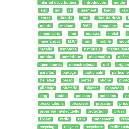
internet décarbonner
introduction
inutile
jeux
jpg
js
jugement
kaiou
kap
lettres
librairie
libre
libre de droit
mairie
maison
MAJ
maquette
m
menuiserie
mer
mersea
metal
mise à jour
MJC
mnt
mobile
mobil
nacelle
nanotube
nationale
naturalism
nothing
numérique
observation
océan
open source
openstreetmap
opt
origam
parallax
partage
participatif
particulie
Pelletier
perso
pertes
phone
phot
pilotage
piraterie
pivoter
plancton
png
poids
poisson
poissons
po
présentations
préserver
pression
prise
propriété intelectuelle
protection
prusa
R-cran
radio
ram
rangement
rasb
recyclage
recycler
recyclerie
redimensi