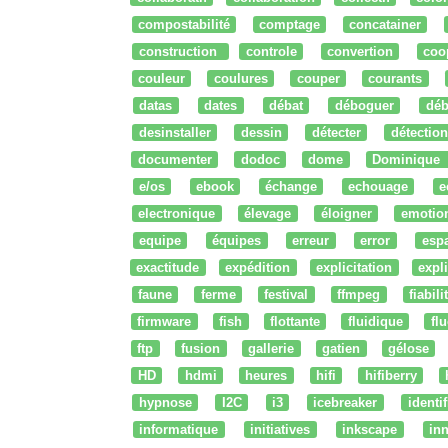
compostabilité
comptage
concatainer
construction
controle
convertion
coo
couleur
coulures
couper
courants
datas
dates
débat
déboguer
déb
desinstaller
dessin
détecter
détection
documenter
dodoc
dome
Dominique
e/os
ebook
échange
echouage
e
electronique
élevage
éloigner
emotio
equipe
équipes
erreur
error
esp
exactitude
expédition
explicitation
expli
faune
ferme
festival
ffmpeg
fiabili
firmware
fish
flottante
fluidique
fl
ftp
fusion
gallerie
gatien
gélose
HD
hdmi
heures
hifi
hifiberry
hypnose
I2C
i3
icebreaker
identi
informatique
initiatives
inkscape
in