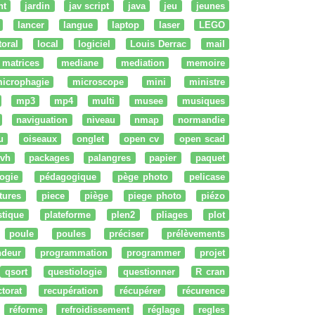
nt
jardin
jav script
java
jeu
jeunes
lancer
langue
laptop
laser
LEGO
ttoral
local
logiciel
Louis Derrac
mail
matrices
mediane
mediation
memoire
icrophagie
microscope
mini
ministre
mp3
mp4
multi
musee
musiques
naviguation
niveau
nmap
normandie
u
oiseaux
onglet
open cv
open scad
vh
packages
palangres
papier
paquet
ogie
pédagogique
pège photo
pelicase
tures
piece
piège
piege photo
piézo
stique
plateforme
plen2
pliages
plot
poule
poules
préciser
prélèvements
ndeur
programmation
programmer
projet
qsort
questiologie
questionner
R cran
ctorat
recupération
récupérer
récurence
réforme
refroidissement
réglage
regles