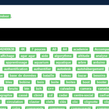
.
indoor
042400638
4K
7 pouces
A0
A4
academie
Accompa
affichage
agar agar
aide
algorythme
altitude
analyse
apprentissage
aquarium
aquatique
arbre
arduino
authentification
authentifier
autodesk
autohébergement
ue
base de données
bataille
bateau
bazar
besoins
bleu
bobine
bois
boite
boites
boot
booter
it
bruits
btn
bzh
c++
calvados
camera
canada
ographie
cassé
cbind
cd
ceder
centre-social
cerf-v
e
circulation
clavier
clefs
clés
clic
clignotte
cl
nnes
color
commande
commons
communauté
commu