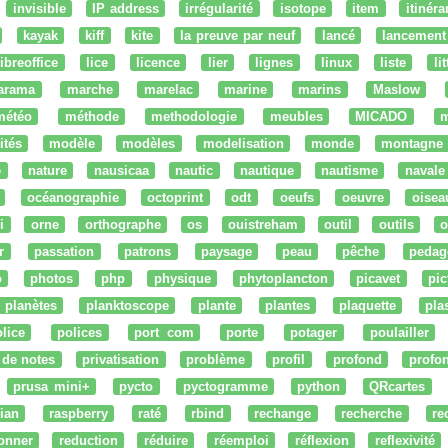
invisible
IP address
irrégularité
isotope
item
itinéra
kayak
kiff
kite
la preuve par neuf
lancé
lancement
libreoffice
lice
licence
lier
lignes
linux
liste
li
arama
marche
marelac
marine
marins
Maslow
météo
méthode
methodologie
meubles
MICADO
m
ités
modèle
modèles
modelisation
monde
montagne
e
nature
nausicaa
nautic
nautique
nautisme
navale
océanographie
octoprint
odt
oeufs
oeuvre
oisea
i
orne
orthographe
os
ouistreham
outil
outils
o
r
passation
patrons
paysage
peau
pêche
pedag
o
photos
php
physique
phytoplancton
picavet
pic
planètes
planktoscope
plante
plantes
plaquette
pla
lice
polices
port com
porte
potager
poulailler
 de notes
privatisation
problème
profil
profond
profo
prusa mini+
pycto
pyctogramme
python
QRcartes
ian
raspberry
raté
rbind
rechange
recherche
re
onner
reduction
réduire
réemploi
réflexion
reflexivité