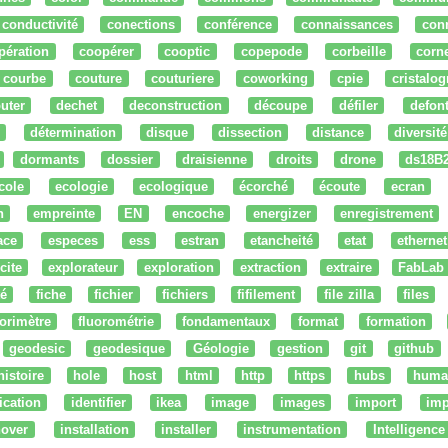
conductivité
conections
conférence
connaissances
con
pération
coopérer
cooptic
copepode
corbeille
corn
courbe
couture
couturiere
coworking
cpie
cristalog
uter
dechet
deconstruction
découpe
défiler
defon
détermination
disque
dissection
distance
diversité
dormants
dossier
draisienne
droits
drone
ds18B
cole
ecologie
ecologique
écorché
écoute
ecran
n
empreinte
EN
encoche
energizer
enregistrement
ace
especes
ess
estran
etancheité
etat
ethernet
cite
explorateur
exploration
extraction
extraire
FabLab
té
fiche
fichier
fichiers
fifilement
file zilla
files
uorimètre
fluorométrie
fondamentaux
format
formation
geodesic
geodesique
Géologie
gestion
git
github
histoire
hole
host
html
http
https
hubs
huma
fication
identifier
ikea
image
images
import
imp
nover
installation
installer
instrumentation
Intelligence 