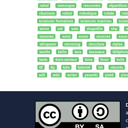
relief
remorque
rencontre
répartition
réunions
robot
robotique
rotate
rota
sciences humaines
sciences marines
scien
servo
set
sets
shapefile
shp
s
sonores
sons
sosie
sources
sous
stlreparer
storming
structure
styles
tactile
taille
tara
tasseaux
téléphon
texte
tiers-secteur
time
tiroir
toile
ttf
tty
tuto
tutoriel
txt
ubuntu
wifi
wiki
writer
yeswiki
yield
yin
a
c