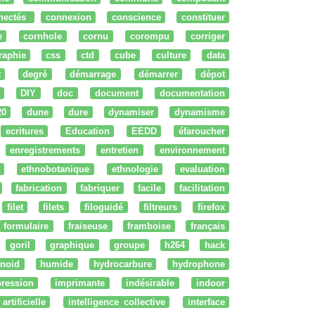
nectés
connexion
conscience
constituer
e
cornhole
cornu
corompu
corriger
raphie
css
ctd
cube
culture
data
t
degré
démarrage
démarrer
dépot
DIY
doc
document
documentation
20
dune
dure
dynamiser
dynamisme
ecritures
Education
EEDD
éfaroucher
enregistrements
entretien
environnement
ethnobotanique
ethnologie
evaluation
fabrication
fabriquer
facile
facilitation
filet
filets
filoguidé
filtreurs
firefox
formulaire
fraiseuse
framboise
français
goril
graphique
groupe
h264
hack
noid
humide
hydrocarbure
hydrophone
ression
imprimante
indésirable
indoor
artificielle
intelligence collective
interface