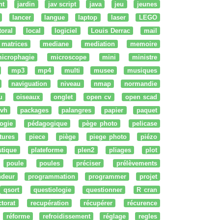
nt
jardin
jav script
java
jeu
jeunes
lancer
langue
laptop
laser
LEGO
ttoral
local
logiciel
Louis Derrac
mail
matrices
mediane
mediation
memoire
icrophagie
microscope
mini
ministre
mp3
mp4
multi
musee
musiques
naviguation
niveau
nmap
normandie
u
oiseaux
onglet
open cv
open scad
vh
packages
palangres
papier
paquet
ogie
pédagogique
pège photo
pelicase
tures
piece
piège
piege photo
piézo
stique
plateforme
plen2
pliages
plot
poule
poules
préciser
prélèvements
ndeur
programmation
programmer
projet
qsort
questiologie
questionner
R cran
ctorat
recupération
récupérer
récurence
réforme
refroidissement
réglage
regles