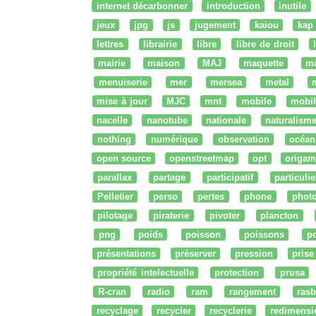
internet décarbonner
introduction
inutile
jeux
jpg
js
jugement
kaiou
kap
lettres
librairie
libre
libre de droit
mairie
maison
MAJ
maquette
m
menuiserie
mer
mersea
metal
mise à jour
MJC
mnt
mobile
mobil
nacelle
nanotube
nationale
naturalism
nothing
numérique
observation
océan
open source
openstreetmap
opt
origam
parallax
partage
participatif
particulie
Pelletier
perso
pertes
phone
phot
pilotage
piraterie
pivoter
plancton
png
poids
poisson
poissons
po
présentations
préserver
pression
prise
propriété intelectuelle
protection
prusa
R-cran
radio
ram
rangement
rasb
recyclage
recycler
recyclerie
redimensi