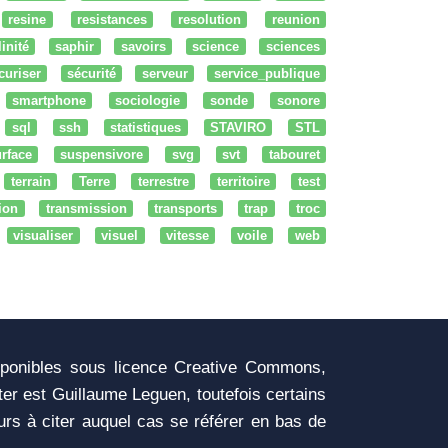
resine
resistances
resolution
reunion
linité
saphir
savoirs
science
sciences
curiser
sécurité
serveur
service_publique
smartphone
sociologie
sonde
sonore
sql
ssh
statistiques
STAVIRO
STL
rface
suspensivore
svg
svt
tabouret
terrain
Terre
terrestre
territoire
test
tion
transmission
transports
trap
troc
visualiser
visuel
vitesse
voile
web
sponibles sous licence Creative Commons,
iter est Guillaume Leguen, toutefois certains
urs à citer auquel cas se référer en bas de