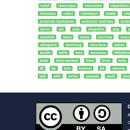
relief
remorque
rencontre
répartition
réunions
robot
robotique
rotate
rota
sciences humaines
sciences marines
scien
servo
set
sets
shapefile
shp
s
sonores
sons
sosie
sources
sous
stlreparer
storming
structure
styles
tactile
taille
tara
tasseaux
téléphon
texte
tiers-secteur
time
tiroir
toile
ttf
tty
tuto
tutoriel
txt
ubuntu
wifi
wiki
writer
yeswiki
yield
yin
a
c