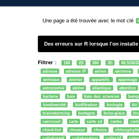
Une page a été trouvée avec le mot clé
Des erreurs sur R lorsque l'on install
Filtrer :
180
2D
360
3D
48.52403
adresse
adresse IP
aérien
aérienne
animaux
animer
appareils
appimage
astronomie
atelier
atlantique
attention
bacterie
baie
baie des sciences
banq
biodiversité
biofiltration
biologie
bit
brainstorming
bretagne
brise-glace
bru
carrousel
carte
carte sd
cartes
cart
check-list
cheveux
chimie
chlorophyll
collaboratif
collaboration
collectif
colo