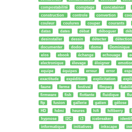
compostabilité
comptage
concatainer
construction
controle
convertion
coo
couleur
coulures
couper
courants
datas
dates
débat
déboguer
déb
desinstaller
dessin
détecter
détection
documenter
dodoc
dome
Dominique
e/os
ebook
échange
echouage
e
electronique
élevage
éloigner
emotio
equipe
équipes
erreur
error
esp
exactitude
expédition
explicitation
expli
faune
ferme
festival
ffmpeg
fiabili
firmware
fish
flottante
fluidique
fl
ftp
fusion
gallerie
gatien
gélose
HD
hdmi
heures
hifi
hifiberry
hypnose
I2C
i3
icebreaker
identi
informatique
initiatives
inkscape
in