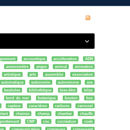
gnement
accoustique
acculturation
ADN
anemomètre
anges
animal
animation
artistique
arts
assembler
association
automatique
autonomie
autoremove
axe
bestioles
bibliothèque
bien-être
bilan
bord de mer
botanique
bouton
box
capteur
caractères
carbone
carousel
olant
chaines
champ
chantier
chauffe
ignottement
CMF
cnc
cocréation
code
ne
communication
communs
composant