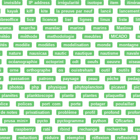
invisible
IP address
irrégularité
isotope
item
itinéra
kayak
kiff
kite
la preuve par neuf
lancé
lancement
libreoffice
lice
licence
lier
lignes
linux
liste
li
arama
marche
marelac
marine
marins
Maslow
météo
méthode
methodologie
meubles
MICADO
m
ités
modèle
modèles
modelisation
monde
montagne
e
nature
nausicaa
nautic
nautique
nautisme
navale
océanographie
octoprint
odt
oeufs
oeuvre
oisea
i
orne
orthographe
os
ouistreham
outil
outils
o
r
passation
patrons
paysage
peau
pêche
pedag
o
photos
php
physique
phytoplancton
picavet
pic
planètes
planktoscope
plante
plantes
plaquette
pla
lice
polices
port com
porte
potager
poulailler
 de notes
privatisation
problème
profil
profond
profo
prusa mini+
pycto
pyctogramme
python
QRcartes
ian
raspberry
raté
rbind
rechange
recherche
re
onner
reduction
réduire
réemploi
réflexion
reflexivité