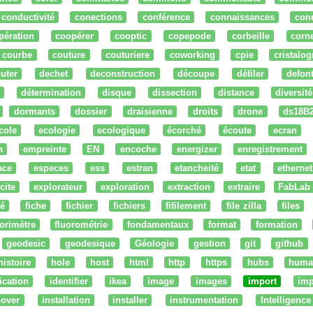
conductivité
conections
conférence
connaissances
con
pération
coopérer
cooptic
copepode
corbeille
corn
courbe
couture
couturiere
coworking
cpie
cristalog
uter
dechet
deconstruction
découpe
défiler
defon
détermination
disque
dissection
distance
diversité
dormants
dossier
draisienne
droits
drone
ds18B
cole
ecologie
ecologique
écorché
écoute
ecran
n
empreinte
EN
encoche
energizer
enregistrement
ace
especes
ess
estran
etancheité
etat
ethernet
cite
explorateur
exploration
extraction
extraire
FabLab
té
fiche
fichier
fichiers
fifilement
file zilla
files
uorimètre
fluorométrie
fondamentaux
format
formation
geodesic
geodesique
Géologie
gestion
git
github
histoire
hole
host
html
http
https
hubs
huma
fication
identifier
ikea
image
images
import
imp
nover
installation
installer
instrumentation
Intelligence 