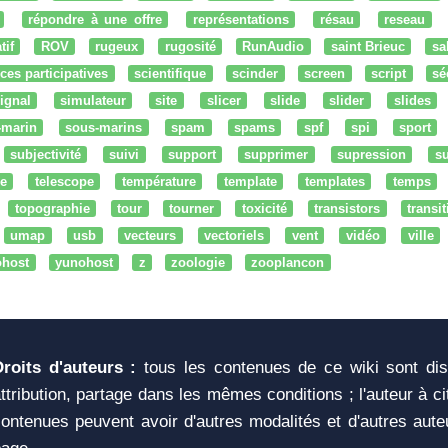
répondre à une offre
représentations
résau
reseau
tif
ROV
rugeux
rugosité
RunAudio
saint Brieuc
sa
ces participatives
scientifique
scinder
screen
script
sé
ignal
simulateur
site
slicer
slide
slider
slides
-marin
sous-marins
spam
spams
spf
spi
sport
subjectivité
suivi
support
supprimer
supression
su
e
telescope
température
template
templates
temps
topographie
tour
tourner
toxicité
transistors
transi
umap
usb
vecteurs
vectoriels
vent
vidéo
ville
ohost
yunohost
z
zoologie
zooplancon
Droits d'auteurs :
tous les contenues de ce wiki sont di
ttribution, partage dans les mêmes conditions ; l'auteur à c
ontenues peuvent avoir d'autres modalités et d'autres aute