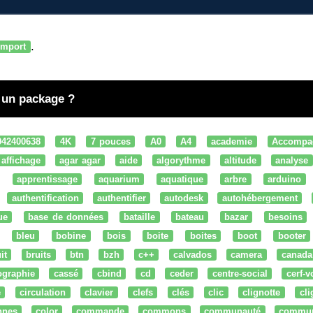
.
import
e un package ?
042400638
4K
7 pouces
A0
A4
academie
Accompa
affichage
agar agar
aide
algorythme
altitude
analyse
apprentissage
aquarium
aquatique
arbre
arduino
authentification
authentifier
autodesk
autohébergement
ue
base de données
bataille
bateau
bazar
besoins
bleu
bobine
bois
boite
boites
boot
booter
it
bruits
btn
bzh
c++
calvados
camera
canada
ographie
cassé
cbind
cd
ceder
centre-social
cerf-v
e
circulation
clavier
clefs
clés
clic
clignotte
cl
nnes
color
commande
commons
communauté
commu