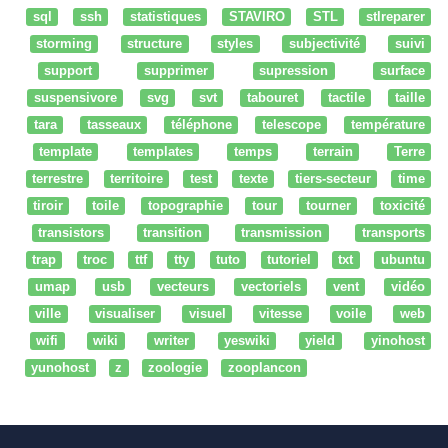
sql
ssh
statistiques
STAVIRO
STL
stlreparer
storming
structure
styles
subjectivité
suivi
support
supprimer
supression
surface
suspensivore
svg
svt
tabouret
tactile
taille
tara
tasseaux
téléphone
telescope
température
template
templates
temps
terrain
Terre
terrestre
territoire
test
texte
tiers-secteur
time
tiroir
toile
topographie
tour
tourner
toxicité
transistors
transition
transmission
transports
trap
troc
ttf
tty
tuto
tutoriel
txt
ubuntu
umap
usb
vecteurs
vectoriels
vent
vidéo
ville
visualiser
visuel
vitesse
voile
web
wifi
wiki
writer
yeswiki
yield
yinohost
yunohost
z
zoologie
zooplancon