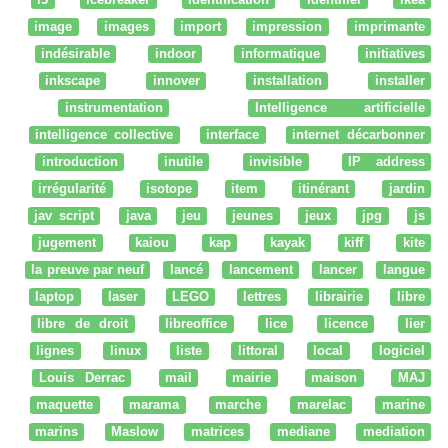
image
images
import
impression
imprimante
indésirable
indoor
informatique
initiatives
inkscape
innover
installation
installer
instrumentation
Intelligence artificielle
intelligence collective
interface
internet décarbonner
introduction
inutile
invisible
IP address
irrégularité
isotope
item
itinérant
jardin
jav script
java
jeu
jeunes
jeux
jpg
js
jugement
kaiou
kap
kayak
kiff
kite
la preuve par neuf
lancé
lancement
lancer
langue
laptop
laser
LEGO
lettres
librairie
libre
libre de droit
libreoffice
lice
licence
lier
lignes
linux
liste
littoral
local
logiciel
Louis Derrac
mail
mairie
maison
MAJ
maquette
marama
marche
marelac
marine
marins
Maslow
matrices
mediane
mediation