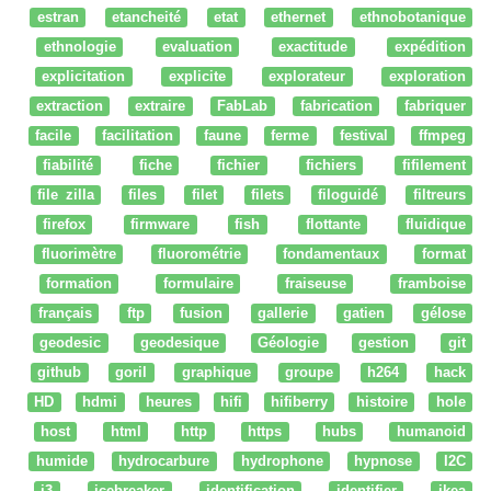
estran
etancheité
etat
ethernet
ethnobotanique
ethnologie
evaluation
exactitude
expédition
explicitation
explicite
explorateur
exploration
extraction
extraire
FabLab
fabrication
fabriquer
facile
facilitation
faune
ferme
festival
ffmpeg
fiabilité
fiche
fichier
fichiers
fifilement
file zilla
files
filet
filets
filoguidé
filtreurs
firefox
firmware
fish
flottante
fluidique
fluorimètre
fluorométrie
fondamentaux
format
formation
formulaire
fraiseuse
framboise
français
ftp
fusion
gallerie
gatien
gélose
geodesic
geodesique
Géologie
gestion
git
github
goril
graphique
groupe
h264
hack
HD
hdmi
heures
hifi
hifiberry
histoire
hole
host
html
http
https
hubs
humanoid
humide
hydrocarbure
hydrophone
hypnose
I2C
i3
icebreaker
identification
identifier
ikea