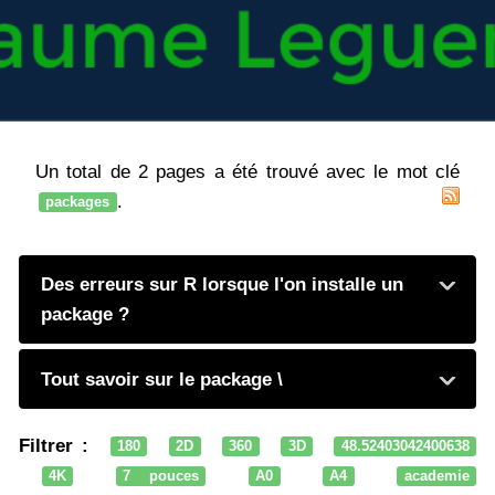
Un total de 2 pages a été trouvé avec le mot clé
.
packages
Des erreurs sur R lorsque l'on installe un
package ?
Tout savoir sur le package \
Filtrer :
180
2D
360
3D
48.52403042400638
4K
7 pouces
A0
A4
academie