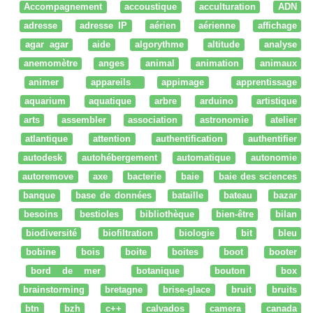
Accompagnement
accoustique
acculturation
ADN
adresse
adresse IP
aérien
aérienne
affichage
agar agar
aide
algorythme
altitude
analyse
anemomètre
anges
animal
animation
animaux
animer
appareils
appimage
apprentissage
aquarium
aquatique
arbre
arduino
artistique
arts
assembler
association
astronomie
atelier
atlantique
attention
authentification
authentifier
autodesk
autohébergement
automatique
autonomie
autoremove
axe
bacterie
baie
baie des sciences
banque
base de données
bataille
bateau
bazar
besoins
bestioles
bibliothèque
bien-être
bilan
biodiversité
biofiltration
biologie
bit
bleu
bobine
bois
boite
boites
boot
booter
bord de mer
botanique
bouton
box
brainstorming
bretagne
brise-glace
bruit
bruits
btn
bzh
c++
calvados
camera
canada