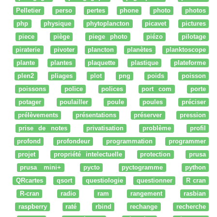
Pelletier
perso
pertes
phone
photo
photos
php
physique
phytoplancton
picavet
pictures
piece
piège
piege photo
piézo
pilotage
piraterie
pivoter
plancton
planètes
planktoscope
plante
plantes
plaquette
plastique
plateforme
plen2
pliages
plot
png
poids
poisson
poissons
police
polices
port com
porte
potager
poulailler
poule
poules
préciser
prélèvements
présentations
préserver
pression
prise de notes
privatisation
problème
profil
profond
profondeur
programmation
programmer
projet
propriété intelectuelle
protection
prusa
prusa mini+
pycto
pyctogramme
python
QRcartes
qsort
questiologie
questionner
R cran
R-cran
radio
ram
rangement
rasbian
raspberry
raté
rbind
rechange
recherche