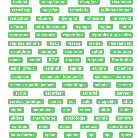
rectorat
recupération
récupérer
récurence
recyclage
recycler
recyclerie
redimensionner
reduction
réduire
réemploi
réflexion
reflexivité
réforme
refroidissement
réglage
regles
relief
remorque
rencontre
répartition
répondre à une offre
représentations
résau
reseau
resine
resistances
resolution
reunion
réunions
robot
robotique
rotate
rotatif
ROV
rugeux
rugosité
RunAudio
saint Brieuc
salinité
saphir
savoirs
science
sciences
sciences humaines
sciences marines
sciences participatives
scientifique
scinder
screen
script
sécuriser
sécurité
serveur
service_publique
servo
set
sets
shapefile
shp
signal
simulateur
site
slicer
slide
slider
slides
smartphone
sociologie
sonde
sonore
sonores
sons
sosie
sources
sous-marin
sous-marins
spam
spams
spf
spi
sport