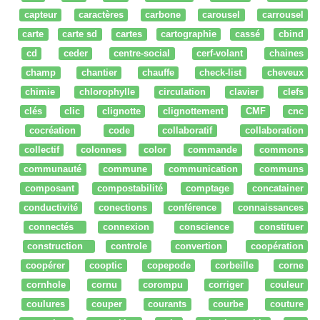
capteur
caractères
carbone
carousel
carrousel
carte
carte sd
cartes
cartographie
cassé
cbind
cd
ceder
centre-social
cerf-volant
chaines
champ
chantier
chauffe
check-list
cheveux
chimie
chlorophylle
circulation
clavier
clefs
clés
clic
clignotte
clignottement
CMF
cnc
cocréation
code
collaboratif
collaboration
collectif
colonnes
color
commande
commons
communauté
commune
communication
communs
composant
compostabilité
comptage
concatainer
conductivité
conections
conférence
connaissances
connectés
connexion
conscience
constituer
construction
controle
convertion
coopération
coopérer
cooptic
copepode
corbeille
corne
cornhole
cornu
corompu
corriger
couleur
coulures
couper
courants
courbe
couture