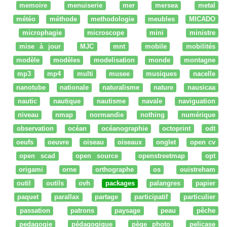
memoire
menuiserie
mer
mersea
metal
météo
méthode
methodologie
meubles
MICADO
microphagie
microscope
mini
ministre
mise à jour
MJC
mnt
mobile
mobilités
modèle
modèles
modelisation
monde
montagne
mp3
mp4
multi
musee
musiques
nacelle
nanotube
nationale
naturalisme
nature
nausicaa
nautic
nautique
nautisme
navale
naviguation
niveau
nmap
normandie
nothing
numérique
observation
océan
océanographie
octoprint
odt
oeufs
oeuvre
oiseau
oiseaux
onglet
open cv
open scad
open source
openstreetmap
opt
origami
orne
orthographe
os
ouistreham
outil
outils
ovh
packages
palangres
papier
paquet
parallax
partage
participatif
particulier
passation
patrons
paysage
peau
pêche
pedagogie
pédagogique
pège photo
pelicase