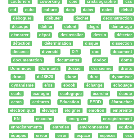
couturiere
coworking
cpie
cristalographie
css
ctd
cube
culture
data
datas
dates
débat
déboguer
débuter
dechet
deconstruction
découpe
défiler
defont
degré
démarrage
démarrer
dépot
desinstaller
dessin
détecter
détection
détermination
disque
dissection
distance
diversité
DIY
doc
document
documentation
documenter
dodoc
dome
Dominique
dormants
dossier
draisienne
droits
drone
ds18B20
dune
dure
dynamiser
dynamisme
e/os
ebook
échange
echouage
ecole
ecologie
ecologique
écorché
écoute
ecran
ecritures
Education
EEDD
éfaroucher
electronique
élevage
éloigner
emotion
empreinte
EN
encoche
energizer
enregistrement
enregistrements
entretien
environnement
equipe
équipes
erreur
error
espace
especes
ess