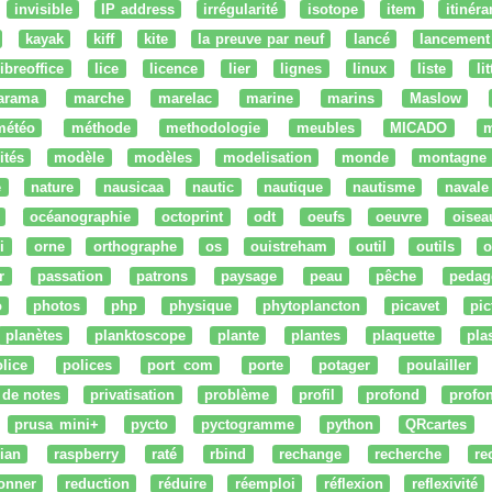
invisible
IP address
irrégularité
isotope
item
itinéra
kayak
kiff
kite
la preuve par neuf
lancé
lancement
libreoffice
lice
licence
lier
lignes
linux
liste
li
arama
marche
marelac
marine
marins
Maslow
météo
méthode
methodologie
meubles
MICADO
m
ités
modèle
modèles
modelisation
monde
montagne
e
nature
nausicaa
nautic
nautique
nautisme
navale
océanographie
octoprint
odt
oeufs
oeuvre
oisea
i
orne
orthographe
os
ouistreham
outil
outils
o
r
passation
patrons
paysage
peau
pêche
pedag
o
photos
php
physique
phytoplancton
picavet
pic
planètes
planktoscope
plante
plantes
plaquette
pla
lice
polices
port com
porte
potager
poulailler
 de notes
privatisation
problème
profil
profond
profo
prusa mini+
pycto
pyctogramme
python
QRcartes
ian
raspberry
raté
rbind
rechange
recherche
re
onner
reduction
réduire
réemploi
réflexion
reflexivité