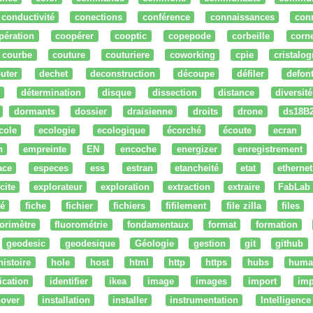
conductivité
conections
conférence
connaissances
con
pération
coopérer
cooptic
copepode
corbeille
corn
courbe
couture
couturiere
coworking
cpie
cristalog
uter
dechet
deconstruction
découpe
défiler
defon
détermination
disque
dissection
distance
diversité
dormants
dossier
draisienne
droits
drone
ds18B
cole
ecologie
ecologique
écorché
écoute
ecran
n
empreinte
EN
encoche
energizer
enregistrement
ace
especes
ess
estran
etancheité
etat
ethernet
cite
explorateur
exploration
extraction
extraire
FabLab
té
fiche
fichier
fichiers
fifilement
file zilla
files
uorimètre
fluorométrie
fondamentaux
format
formation
geodesic
geodesique
Géologie
gestion
git
github
histoire
hole
host
html
http
https
hubs
huma
fication
identifier
ikea
image
images
import
imp
nover
installation
installer
instrumentation
Intelligence 