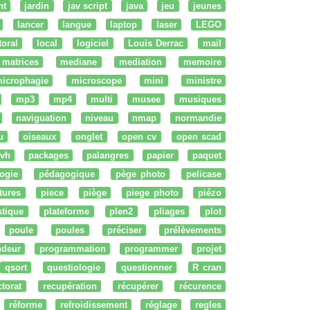
nt
jardin
jav script
java
jeu
jeunes
lancer
langue
laptop
laser
LEGO
ttoral
local
logiciel
Louis Derrac
mail
matrices
mediane
mediation
memoire
icrophagie
microscope
mini
ministre
mp3
mp4
multi
musee
musiques
naviguation
niveau
nmap
normandie
u
oiseaux
onglet
open cv
open scad
vh
packages
palangres
papier
paquet
ogie
pédagogique
pège photo
pelicase
tures
piece
piège
piege photo
piézo
stique
plateforme
plen2
pliages
plot
poule
poules
préciser
prélèvements
ndeur
programmation
programmer
projet
qsort
questiologie
questionner
R cran
ctorat
recupération
récupérer
récurence
réforme
refroidissement
réglage
regles