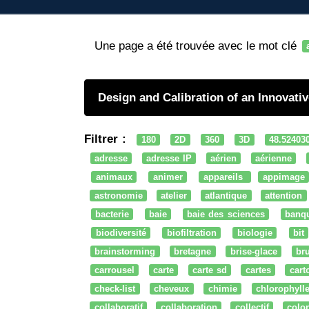
Une page a été trouvée avec le mot clé
Design and Calibration of an Innovat
Filtrer :
180
2D
360
3D
48.52403
adresse
adresse IP
aérien
aérienne
animaux
animer
appareils
appimage
astronomie
atelier
atlantique
attention
bacterie
baie
baie des sciences
banq
biodiversité
biofiltration
biologie
bit
brainstorming
bretagne
brise-glace
bru
carrousel
carte
carte sd
cartes
cart
check-list
cheveux
chimie
chlorophyll
collaboratif
collaboration
collectif
colo