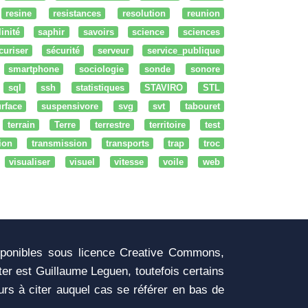
resine
resistances
resolution
reunion
linité
saphir
savoirs
science
sciences
curiser
sécurité
serveur
service_publique
smartphone
sociologie
sonde
sonore
sql
ssh
statistiques
STAVIRO
STL
rface
suspensivore
svg
svt
tabouret
terrain
Terre
terrestre
territoire
test
tion
transmission
transports
trap
troc
visualiser
visuel
vitesse
voile
web
sponibles sous licence Creative Commons,
iter est Guillaume Leguen, toutefois certains
urs à citer auquel cas se référer en bas de