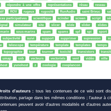
répondre à une offre
représentations
résau
reseau
tif
ROV
rugeux
rugosité
RunAudio
saint Brieuc
sa
ces participatives
scientifique
scinder
screen
script
sé
ignal
simulateur
site
slicer
slide
slider
slides
-marin
sous-marins
spam
spams
spf
spi
sport
subjectivité
suivi
support
supprimer
supression
su
e
telescope
température
template
templates
temps
topographie
tour
tourner
toxicité
transistors
transi
umap
usb
vecteurs
vectoriels
vent
vidéo
ville
ohost
yunohost
z
zoologie
zooplancon
Droits d'auteurs :
tous les contenues de ce wiki sont di
ttribution, partage dans les mêmes conditions ; l'auteur à c
ontenues peuvent avoir d'autres modalités et d'autres aute