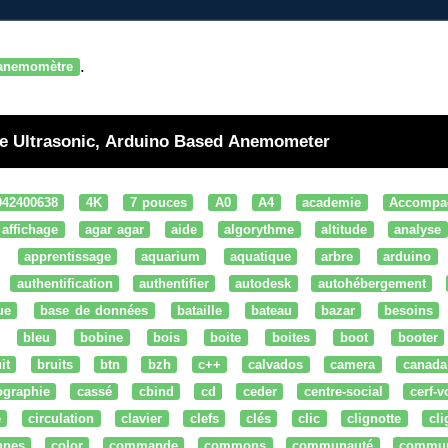
.
anemomètre
ive Ultrasonic, Arduino Based Anemometer
042400638
4K
7 pouces
A0
A4
academie
Accompa
affichage
agar agar
aide
algorythme
altitude
analyse
apprentissage
aquarium
aquatique
arbre
arduino
authentification
authentifier
autodesk
autohébergement
ue
base de données
bataille
bateau
bazar
besoins
bleu
bobine
bois
boite
boites
boot
booter
it
bruits
btn
bzh
c++
calvados
camera
canada
ographie
cassé
cbind
cd
ceder
centre-social
cerf-v
e
circulation
clavier
clefs
clés
clic
clignotte
cl
nnes
color
commande
commons
communauté
commu