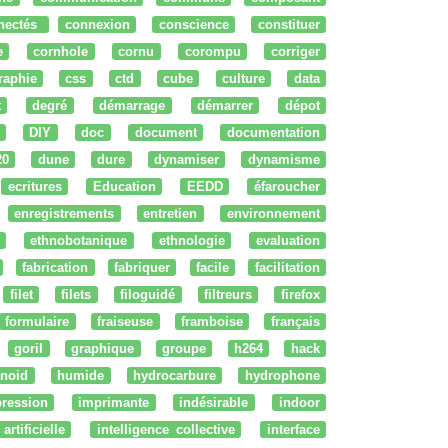
nectés
connexion
conscience
constituer
e
cornhole
cornu
corompu
corriger
raphie
css
ctd
cube
culture
data
t
degré
démarrage
démarrer
dépot
DIY
doc
document
documentation
20
dune
dure
dynamiser
dynamisme
ecritures
Education
EEDD
éfaroucher
enregistrements
entretien
environnement
ethnobotanique
ethnologie
evaluation
fabrication
fabriquer
facile
facilitation
filet
filets
filoguidé
filtreurs
firefox
formulaire
fraiseuse
framboise
français
goril
graphique
groupe
h264
hack
noid
humide
hydrocarbure
hydrophone
ression
imprimante
indésirable
indoor
artificielle
intelligence collective
interface