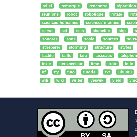
relief
remorque
rencontre
répartition
réunions
robot
robotique
rotate
rota
sciences humaines
sciences marines
scien
servo
set
sets
shapefile
shp
s
sonores
sons
sosie
sources
sous
stlreparer
storming
structure
styles
tactile
taille
tara
tasseaux
téléphon
texte
tiers-secteur
time
tiroir
toile
ttf
tty
tuto
tutoriel
txt
ubuntu
wifi
wiki
writer
yeswiki
yield
yin
a
c