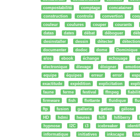
compostabilité
comptage
concatainer
construction
controle
convertion
coo
couleur
coulures
couper
courants
datas
dates
débat
déboguer
déb
desinstaller
dessin
détecter
détection
documenter
dodoc
dome
Dominique
e/os
ebook
échange
echouage
e
electronique
élevage
éloigner
emotio
equipe
équipes
erreur
error
esp
exactitude
expédition
explicitation
expli
faune
ferme
festival
ffmpeg
fiabili
firmware
fish
flottante
fluidique
fl
ftp
fusion
gallerie
gatien
gélose
HD
hdmi
heures
hifi
hifiberry
hypnose
I2C
i3
icebreaker
identi
informatique
initiatives
inkscape
in