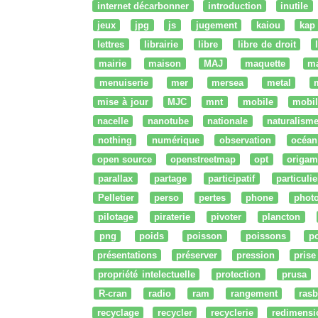
internet décarbonner
introduction
inutile
jeux
jpg
js
jugement
kaiou
kap
lettres
librairie
libre
libre de droit
mairie
maison
MAJ
maquette
m
menuiserie
mer
mersea
metal
mise à jour
MJC
mnt
mobile
mobil
nacelle
nanotube
nationale
naturalism
nothing
numérique
observation
océan
open source
openstreetmap
opt
origam
parallax
partage
participatif
particulie
Pelletier
perso
pertes
phone
phot
pilotage
piraterie
pivoter
plancton
png
poids
poisson
poissons
po
présentations
préserver
pression
prise
propriété intelectuelle
protection
prusa
R-cran
radio
ram
rangement
rasb
recyclage
recycler
recyclerie
redimensi