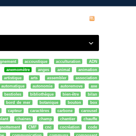
gnement
accoustique
acculturation
ADN
anemomètre
anges
animal
animation
artistique
arts
assembler
association
automatique
autonomie
autoremove
axe
bestioles
bibliothèque
bien-être
bilan
bord de mer
botanique
bouton
box
capteur
caractères
carbone
carousel
olant
chaines
champ
chantier
chauffe
ignottement
CMF
cnc
cocréation
code
ne
communication
communs
composant