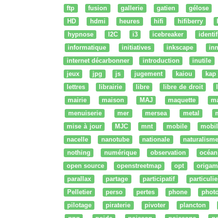
ftp
fusion
gallerie
gatien
gélose
HD
hdmi
heures
hifi
hifiberry
hypnose
I2C
i3
icebreaker
identi
informatique
initiatives
inkscape
in
internet décarbonner
introduction
inutile
jeux
jpg
js
jugement
kaiou
kap
lettres
librairie
libre
libre de droit
mairie
maison
MAJ
maquette
m
menuiserie
mer
mersea
metal
mise à jour
MJC
mnt
mobile
mobil
nacelle
nanotube
nationale
naturalism
nothing
numérique
observation
océan
open source
openstreetmap
opt
origam
parallax
partage
participatif
particulie
Pelletier
perso
pertes
phone
phot
pilotage
piraterie
pivoter
plancton