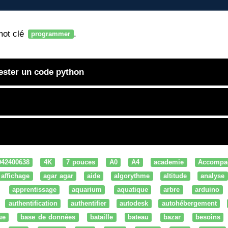
mot clé
.
programmer
tester un code python
042400638
4K
7 pouces
A0
A4
academie
Accompa
affichage
agar agar
aide
algorythme
altitude
analyse
apprentissage
aquarium
aquatique
arbre
arduino
authentification
authentifier
autodesk
autohébergement
ue
base de données
bataille
bateau
bazar
besoins