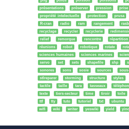
png
poids
poisson
poissons
po
présentations
préserver
pression
prise
propriété intelectuelle
protection
prusa
R-cran
radio
ram
rangement
rasb
recyclage
recycler
recyclerie
redimensi
relief
remorque
rencontre
répartition
réunions
robot
robotique
rotate
rota
sciences humaines
sciences marines
scien
servo
set
sets
shapefile
shp
s
sonores
sons
sosie
sources
sous
stlreparer
storming
structure
styles
tactile
taille
tara
tasseaux
téléphon
texte
tiers-secteur
time
tiroir
toile
ttf
tty
tuto
tutoriel
txt
ubuntu
wifi
wiki
writer
yeswiki
yield
yin