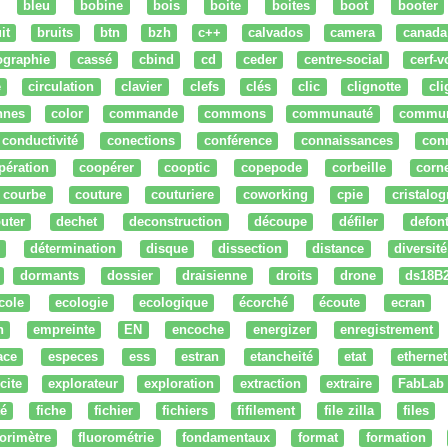
bleu
bobine
bois
boite
boites
boot
booter
it
bruits
btn
bzh
c++
calvados
camera
canada
ographie
cassé
cbind
cd
ceder
centre-social
cerf-v
e
circulation
clavier
clefs
clés
clic
clignotte
cl
nnes
color
commande
commons
communauté
commu
conductivité
conections
conférence
connaissances
con
pération
coopérer
cooptic
copepode
corbeille
corn
courbe
couture
couturiere
coworking
cpie
cristalog
uter
dechet
deconstruction
découpe
défiler
defon
détermination
disque
dissection
distance
diversité
dormants
dossier
draisienne
droits
drone
ds18B
cole
ecologie
ecologique
écorché
écoute
ecran
n
empreinte
EN
encoche
energizer
enregistrement
ace
especes
ess
estran
etancheité
etat
ethernet
cite
explorateur
exploration
extraction
extraire
FabLab
té
fiche
fichier
fichiers
fifilement
file zilla
files
uorimètre
fluorométrie
fondamentaux
format
formation