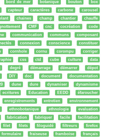
bord de mer
botanique
bouton
box
capteur
caractères
carbone
carousel
olant
chaines
champ
chantier
chauffe
ignottement
CMF
cnc
cocréation
code
ne
communication
communs
composant
nectés
connexion
conscience
constituer
e
cornhole
cornu
corompu
corriger
raphie
css
ctd
cube
culture
data
t
degré
démarrage
démarrer
dépot
DIY
doc
document
documentation
20
dune
dure
dynamiser
dynamisme
ecritures
Education
EEDD
éfaroucher
enregistrements
entretien
environnement
ethnobotanique
ethnologie
evaluation
fabrication
fabriquer
facile
facilitation
filet
filets
filoguidé
filtreurs
firefox
formulaire
fraiseuse
framboise
français