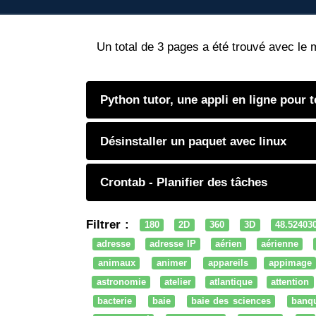
Un total de 3 pages a été trouvé avec le 
Python tutor, une appli en ligne pour 
Désinstaller un paquet avec linux
Crontab - Planifier des tâches
Filtrer :
180
2D
360
3D
48.52403
adresse
adresse IP
aérien
aérienne
animaux
animer
appareils
appimage
astronomie
atelier
atlantique
attention
bacterie
baie
baie des sciences
banq