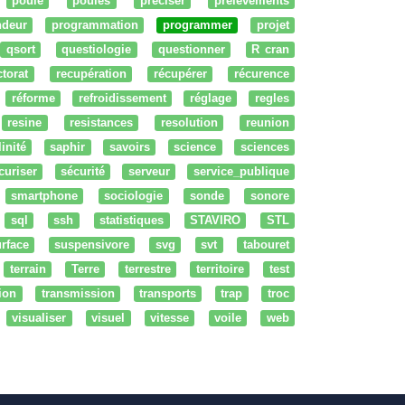
poule
poules
préciser
prélèvements
ndeur
programmation
programmer
projet
qsort
questiologie
questionner
R cran
ctorat
recupération
récupérer
récurence
réforme
refroidissement
réglage
regles
resine
resistances
resolution
reunion
linité
saphir
savoirs
science
sciences
curiser
sécurité
serveur
service_publique
smartphone
sociologie
sonde
sonore
sql
ssh
statistiques
STAVIRO
STL
rface
suspensivore
svg
svt
tabouret
terrain
Terre
terrestre
territoire
test
tion
transmission
transports
trap
troc
visualiser
visuel
vitesse
voile
web