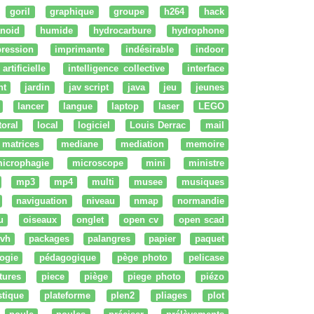
goril
graphique
groupe
h264
hack
noid
humide
hydrocarbure
hydrophone
ression
imprimante
indésirable
indoor
artificielle
intelligence collective
interface
nt
jardin
jav script
java
jeu
jeunes
lancer
langue
laptop
laser
LEGO
ttoral
local
logiciel
Louis Derrac
mail
matrices
mediane
mediation
memoire
icrophagie
microscope
mini
ministre
mp3
mp4
multi
musee
musiques
naviguation
niveau
nmap
normandie
u
oiseaux
onglet
open cv
open scad
vh
packages
palangres
papier
paquet
ogie
pédagogique
pège photo
pelicase
tures
piece
piège
piege photo
piézo
stique
plateforme
plen2
pliages
plot