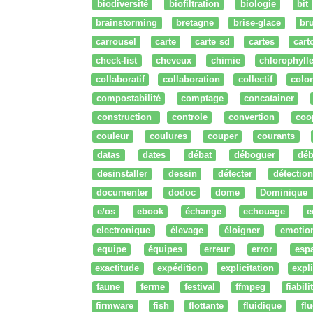
biodiversité
biofiltration
biologie
bit
brainstorming
bretagne
brise-glace
bru
carrousel
carte
carte sd
cartes
cart
check-list
cheveux
chimie
chlorophyll
collaboratif
collaboration
collectif
colo
compostabilité
comptage
concatainer
construction
controle
convertion
coo
couleur
coulures
couper
courants
datas
dates
débat
déboguer
déb
desinstaller
dessin
détecter
détection
documenter
dodoc
dome
Dominique
e/os
ebook
échange
echouage
e
electronique
élevage
éloigner
emotio
equipe
équipes
erreur
error
esp
exactitude
expédition
explicitation
expli
faune
ferme
festival
ffmpeg
fiabili
firmware
fish
flottante
fluidique
fl