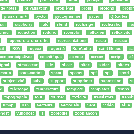
lice
polices
port com
porte
potager
poulailler
 de notes
privatisation
problème
profil
profond
profo
prusa mini+
pycto
pyctogramme
python
QRcartes
ian
raspberry
raté
rbind
rechange
recherche
re
onner
reduction
réduire
réemploi
réflexion
reflexivité
répondre à une offre
représentations
résau
reseau
tif
ROV
rugeux
rugosité
RunAudio
saint Brieuc
sa
ces participatives
scientifique
scinder
screen
script
sé
ignal
simulateur
site
slicer
slide
slider
slides
-marin
sous-marins
spam
spams
spf
spi
sport
subjectivité
suivi
support
supprimer
supression
su
e
telescope
température
template
templates
temps
topographie
tour
tourner
toxicité
transistors
transi
umap
usb
vecteurs
vectoriels
vent
vidéo
ville
ohost
yunohost
z
zoologie
zooplancon