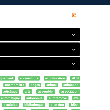
gnement
accoustique
acculturation
ADN
anemomètre
anges
animal
animation
artistique
arts
assembler
association
automatique
autonomie
autoremove
axe
bestioles
bibliothèque
bien-être
bilan