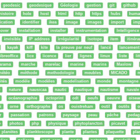
geodesic
geodesique
Géologie
gestion
git
github
histoire
hole
host
html
http
https
hubs
huma
fication
identifier
ikea
image
images
import
imp
nover
installation
installer
instrumentation
Intelligence 
invisible
IP address
irrégularité
isotope
item
itinéra
kayak
kiff
kite
la preuve par neuf
lancé
lancement
libreoffice
lice
licence
lier
lignes
linux
liste
li
arama
marche
marelac
marine
marins
Maslow
météo
méthode
methodologie
meubles
MICADO
m
ités
modèle
modèles
modelisation
monde
montagne
e
nature
nausicaa
nautic
nautique
nautisme
navale
océanographie
octoprint
odt
oeufs
oeuvre
oisea
i
orne
orthographe
os
ouistreham
outil
outils
o
r
passation
patrons
paysage
peau
pêche
pedag
o
photos
php
physique
phytoplancton
picavet
pic
planètes
planktoscope
plante
plantes
plaquette
pla