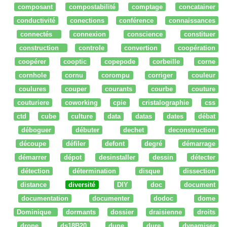
composant
compostabilité
comptage
concatainer
conductivité
conections
conférence
connaissances
connectés
connexion
conscience
constituer
construction
controle
convertion
coopération
coopérer
cooptic
copepode
corbeille
corne
cornhole
cornu
corompu
corriger
couleur
coulures
couper
courants
courbe
couture
couturiere
coworking
cpie
cristalographie
css
ctd
cube
culture
data
datas
dates
débat
déboguer
débuter
dechet
deconstruction
découpe
défiler
defont
degré
démarrage
démarrer
dépot
desinstaller
dessin
détecter
détection
détermination
disque
dissection
distance
diversité
DIY
doc
document
documentation
documenter
dodoc
dome
Dominique
dormants
dossier
draisienne
droits
drone
ds18B20
dune
dure
dynamiser