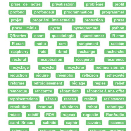
prise de notes
privatisation
problème
profil
profond
profondeur
programmation
programmer
projet
propriété intelectuelle
protection
prusa
prusa mini+
pycto
pyctogramme
python
QRcartes
qsort
questiologie
questionner
R cran
R-cran
radio
ram
rangement
rasbian
raspberry
raté
rbind
rechange
recherche
rectorat
recupération
récupérer
récurence
recyclage
recycler
recyclerie
redimensionner
reduction
réduire
réemploi
réflexion
reflexivité
réforme
refroidissement
réglage
regles
relief
remorque
rencontre
répartition
répondre à une offre
représentations
résau
reseau
resine
resistances
resolution
reunion
réunions
robot
robotique
rotate
rotatif
ROV
rugeux
rugosité
RunAudio
saint Brieuc
salinité
saphir
savoirs
science
sciences
sciences humaines
sciences marines