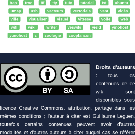
trap
troc
ttf
tty
tuto
tutoriel
txt
ubuntu
umap
usb
vecteurs
vectoriels
vent
vidéo
ville
visualiser
visuel
vitesse
voile
web
wifi
wiki
writer
yeswiki
yield
yinohost
yunohost
z
zoologie
zooplancon
Droits d'auteurs
:
tous les
contenues de ce
wiki sont
disponibles sous
licence Creative Commons, attribution, partage dans les
mêmes conditions ; l'auteur à citer est Guillaume Leguen,
toutefois certains contenues peuvent avoir d'autres
modalités et d'autres auteurs à citer auquel cas se référer