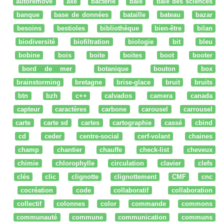
autoremove
axe
bacterie
baie
baie des sciences
banque
base de données
bataille
bateau
bazar
besoins
bestioles
bibliothèque
bien-être
bilan
biodiversité
biofiltration
biologie
bit
bleu
bobine
bois
boite
boites
boot
booter
bord de mer
botanique
bouton
box
brainstorming
bretagne
brise-glace
bruit
bruits
btn
bzh
c++
calvados
camera
canada
capteur
caractères
carbone
carousel
carrousel
carte
carte sd
cartes
cartographie
cassé
cbind
cd
ceder
centre-social
cerf-volant
chaines
champ
chantier
chauffe
check-list
cheveux
chimie
chlorophylle
circulation
clavier
clefs
clés
clic
clignotte
clignottement
CMF
cnc
cocréation
code
collaboratif
collaboration
collectif
colonnes
color
commande
commons
communauté
commune
communication
communs