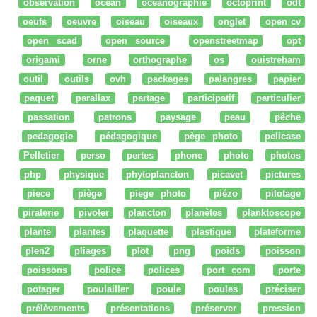
observation
océan
océanographie
octoprint
odt
oeufs
oeuvre
oiseau
oiseaux
onglet
open cv
open scad
open source
openstreetmap
opt
origami
orne
orthographe
os
ouistreham
outil
outils
ovh
packages
palangres
papier
paquet
parallax
partage
participatif
particulier
passation
patrons
paysage
peau
pêche
pedagogie
pédagogique
pège photo
pelicase
Pelletier
perso
pertes
phone
photo
photos
php
physique
phytoplancton
picavet
pictures
piece
piège
piege photo
piézo
pilotage
piraterie
pivoter
plancton
planètes
planktoscope
plante
plantes
plaquette
plastique
plateforme
plen2
pliages
plot
png
poids
poisson
poissons
police
polices
port com
porte
potager
poulailler
poule
poules
préciser
prélèvements
présentations
préserver
pression