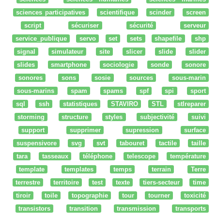
sciences participatives
scientifique
scinder
screen
script
sécuriser
sécurité
serveur
service_publique
servo
set
sets
shapefile
shp
signal
simulateur
site
slicer
slide
slider
slides
smartphone
sociologie
sonde
sonore
sonores
sons
sosie
sources
sous-marin
sous-marins
spam
spams
spf
spi
sport
sql
ssh
statistiques
STAVIRO
STL
stlreparer
storming
structure
styles
subjectivité
suivi
support
supprimer
supression
surface
suspensivore
svg
svt
tabouret
tactile
taille
tara
tasseaux
téléphone
telescope
température
template
templates
temps
terrain
Terre
terrestre
territoire
test
texte
tiers-secteur
time
tiroir
toile
topographie
tour
tourner
toxicité
transistors
transition
transmission
transports