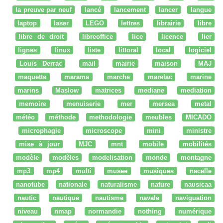
la preuve par neuf
lancé
lancement
lancer
langue
laptop
laser
LEGO
lettres
librairie
libre
libre de droit
libreoffice
lice
licence
lier
lignes
linux
liste
littoral
local
logiciel
Louis Derrac
mail
mairie
maison
MAJ
maquette
marama
marche
marelac
marine
marins
Maslow
matrices
mediane
mediation
memoire
menuiserie
mer
mersea
metal
météo
méthode
methodologie
meubles
MICADO
microphagie
microscope
mini
ministre
mise à jour
MJC
mnt
mobile
mobilités
modèle
modèles
modelisation
monde
montagne
mp3
mp4
multi
musee
musiques
nacelle
nanotube
nationale
naturalisme
nature
nausicaa
nautic
nautique
nautisme
navale
naviguation
niveau
nmap
normandie
nothing
numérique