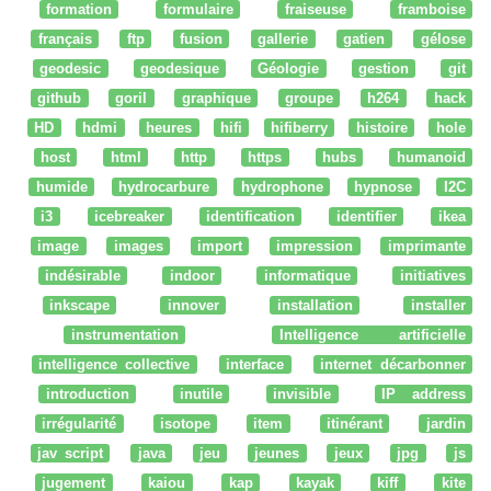
formation
formulaire
fraiseuse
framboise
français
ftp
fusion
gallerie
gatien
gélose
geodesic
geodesique
Géologie
gestion
git
github
goril
graphique
groupe
h264
hack
HD
hdmi
heures
hifi
hifiberry
histoire
hole
host
html
http
https
hubs
humanoid
humide
hydrocarbure
hydrophone
hypnose
I2C
i3
icebreaker
identification
identifier
ikea
image
images
import
impression
imprimante
indésirable
indoor
informatique
initiatives
inkscape
innover
installation
installer
instrumentation
Intelligence artificielle
intelligence collective
interface
internet décarbonner
introduction
inutile
invisible
IP address
irrégularité
isotope
item
itinérant
jardin
jav script
java
jeu
jeunes
jeux
jpg
js
jugement
kaiou
kap
kayak
kiff
kite