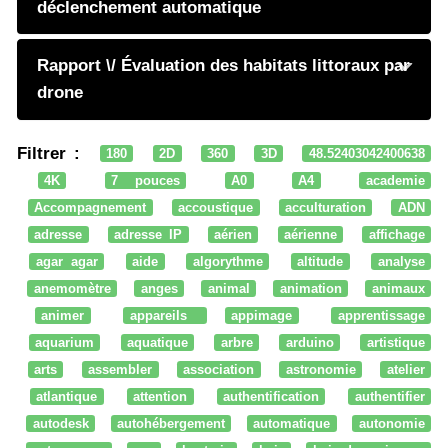
déclenchement automatique
Rapport \/ Évaluation des habitats littoraux par
drone
Filtrer :
180
2D
360
3D
48.52403042400638
4K
7 pouces
A0
A4
academie
Accompagnement
accoustique
acculturation
ADN
adresse
adresse IP
aérien
aérienne
affichage
agar agar
aide
algorythme
altitude
analyse
anemomètre
anges
animal
animation
animaux
animer
appareils
appimage
apprentissage
aquarium
aquatique
arbre
arduino
artistique
arts
assembler
association
astronomie
atelier
atlantique
attention
authentification
authentifier
autodesk
autohébergement
automatique
autonomie