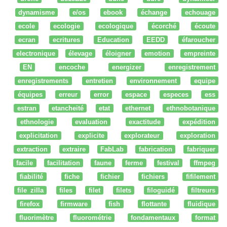
dynamisme
e/os
ebook
échange
echouage
ecole
ecologie
ecologique
écorché
écoute
ecran
ecritures
Education
EEDD
éfaroucher
electronique
élevage
éloigner
emotion
empreinte
EN
encoche
energizer
enregistrement
enregistrements
entretien
environnement
equipe
équipes
erreur
error
espace
especes
ess
estran
etancheité
etat
ethernet
ethnobotanique
ethnologie
evaluation
exactitude
expédition
explicitation
explicite
explorateur
exploration
extraction
extraire
FabLab
fabrication
fabriquer
facile
facilitation
faune
ferme
festival
ffmpeg
fiabilité
fiche
fichier
fichiers
fifilement
file zilla
files
filet
filets
filoguidé
filtreurs
firefox
firmware
fish
flottante
fluidique
fluorimètre
fluorométrie
fondamentaux
format