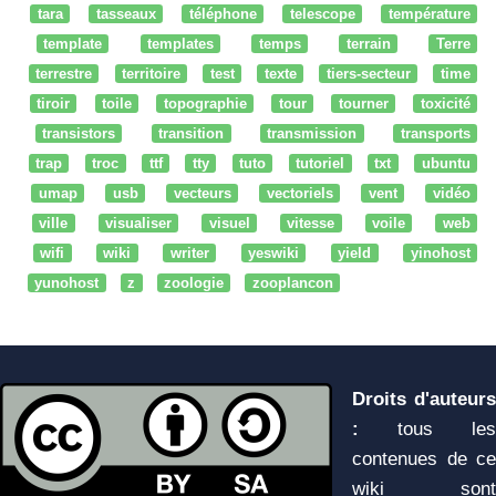
tara
tasseaux
téléphone
telescope
température
template
templates
temps
terrain
Terre
terrestre
territoire
test
texte
tiers-secteur
time
tiroir
toile
topographie
tour
tourner
toxicité
transistors
transition
transmission
transports
trap
troc
ttf
tty
tuto
tutoriel
txt
ubuntu
umap
usb
vecteurs
vectoriels
vent
vidéo
ville
visualiser
visuel
vitesse
voile
web
wifi
wiki
writer
yeswiki
yield
yinohost
yunohost
z
zoologie
zooplancon
Droits d'auteurs
:
tous les
contenues de ce
wiki sont