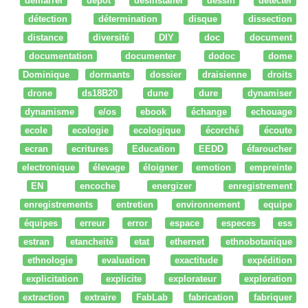
démarrer
dépot
desinstaller
dessin
détecter
détection
détermination
disque
dissection
distance
diversité
DIY
doc
document
documentation
documenter
dodoc
dome
Dominique
dormants
dossier
draisienne
droits
drone
ds18B20
dune
dure
dynamiser
dynamisme
e/os
ebook
échange
echouage
ecole
ecologie
ecologique
écorché
écoute
ecran
ecritures
Education
EEDD
éfaroucher
electronique
élevage
éloigner
emotion
empreinte
EN
encoche
energizer
enregistrement
enregistrements
entretien
environnement
equipe
équipes
erreur
error
espace
especes
ess
estran
etancheité
etat
ethernet
ethnobotanique
ethnologie
evaluation
exactitude
expédition
explicitation
explicite
explorateur
exploration
extraction
extraire
FabLab
fabrication
fabriquer