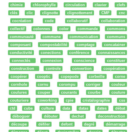
chimie
chlorophylle
circulation
clavier
clefs
clés
clic
clignotte
clignottement
CMF
cnc
cocréation
code
collaboratif
collaboration
collectif
colonnes
color
commande
commons
communauté
commune
communication
communs
composant
compostabilité
comptage
concatainer
conductivité
conections
conférence
connaissances
connectés
connexion
conscience
constituer
construction
controle
convertion
coopération
coopérer
cooptic
copepode
corbeille
corne
cornhole
cornu
corompu
corriger
couleur
coulures
couper
courants
courbe
couture
couturiere
coworking
cpie
cristalographie
css
ctd
cube
culture
data
datas
dates
débat
déboguer
débuter
dechet
deconstruction
découpe
défiler
defont
degré
démarrage