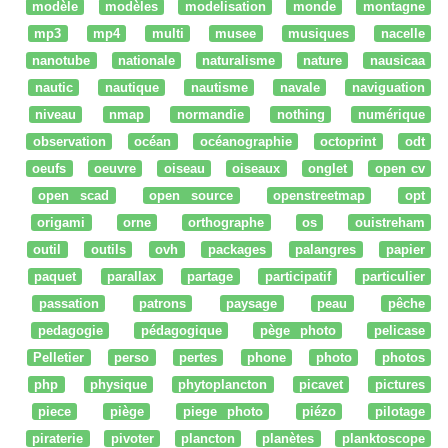
modèle
modèles
modelisation
monde
montagne
mp3
mp4
multi
musee
musiques
nacelle
nanotube
nationale
naturalisme
nature
nausicaa
nautic
nautique
nautisme
navale
naviguation
niveau
nmap
normandie
nothing
numérique
observation
océan
océanographie
octoprint
odt
oeufs
oeuvre
oiseau
oiseaux
onglet
open cv
open scad
open source
openstreetmap
opt
origami
orne
orthographe
os
ouistreham
outil
outils
ovh
packages
palangres
papier
paquet
parallax
partage
participatif
particulier
passation
patrons
paysage
peau
pêche
pedagogie
pédagogique
pège photo
pelicase
Pelletier
perso
pertes
phone
photo
photos
php
physique
phytoplancton
picavet
pictures
piece
piège
piege photo
piézo
pilotage
piraterie
pivoter
plancton
planètes
planktoscope