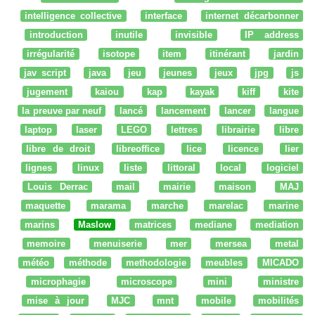
intelligence collective
interface
internet décarbonner
introduction
inutile
invisible
IP address
irrégularité
isotope
item
itinérant
jardin
jav script
java
jeu
jeunes
jeux
jpg
js
jugement
kaiou
kap
kayak
kiff
kite
la preuve par neuf
lancé
lancement
lancer
langue
laptop
laser
LEGO
lettres
librairie
libre
libre de droit
libreoffice
lice
licence
lier
lignes
linux
liste
littoral
local
logiciel
Louis Derrac
mail
mairie
maison
MAJ
maquette
marama
marche
marelac
marine
marins
Maslow
matrices
mediane
mediation
memoire
menuiserie
mer
mersea
metal
météo
méthode
methodologie
meubles
MICADO
microphagie
microscope
mini
ministre
mise à jour
MJC
mnt
mobile
mobilités