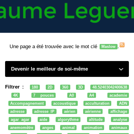
Une page a été trouvée avec le mot clé
.
Maslow
Devenir le meilleur de soi-même
Filtrer :
180
2D
360
3D
48.52403042400638
4K
7 pouces
A0
A4
academie
Accompagnement
accoustique
acculturation
ADN
adresse
adresse IP
aérien
aérienne
affichage
agar agar
aide
algorythme
altitude
analyse
anemomètre
anges
animal
animation
animaux