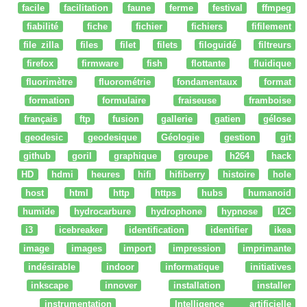
facile
facilitation
faune
ferme
festival
ffmpeg
fiabilité
fiche
fichier
fichiers
fifilement
file zilla
files
filet
filets
filoguidé
filtreurs
firefox
firmware
fish
flottante
fluidique
fluorimètre
fluorométrie
fondamentaux
format
formation
formulaire
fraiseuse
framboise
français
ftp
fusion
gallerie
gatien
gélose
geodesic
geodesique
Géologie
gestion
git
github
goril
graphique
groupe
h264
hack
HD
hdmi
heures
hifi
hifiberry
histoire
hole
host
html
http
https
hubs
humanoid
humide
hydrocarbure
hydrophone
hypnose
I2C
i3
icebreaker
identification
identifier
ikea
image
images
import
impression
imprimante
indésirable
indoor
informatique
initiatives
inkscape
innover
installation
installer
instrumentation
Intelligence artificielle