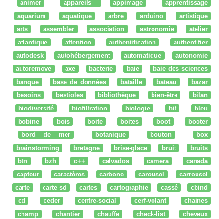
animer
appareils
appimage
apprentissage
aquarium
aquatique
arbre
arduino
artistique
arts
assembler
association
astronomie
atelier
atlantique
attention
authentification
authentifier
autodesk
autohébergement
automatique
autonomie
autoremove
axe
bacterie
baie
baie des sciences
banque
base de données
bataille
bateau
bazar
besoins
bestioles
bibliothèque
bien-être
bilan
biodiversité
biofiltration
biologie
bit
bleu
bobine
bois
boite
boites
boot
booter
bord de mer
botanique
bouton
box
brainstorming
bretagne
brise-glace
bruit
bruits
btn
bzh
c++
calvados
camera
canada
capteur
caractères
carbone
carousel
carrousel
carte
carte sd
cartes
cartographie
cassé
cbind
cd
ceder
centre-social
cerf-volant
chaines
champ
chantier
chauffe
check-list
cheveux