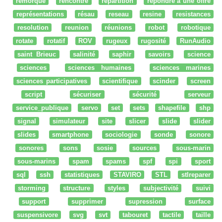
remorque
rencontre
répartition
répondre à une offre
représentations
résau
reseau
resine
resistances
resolution
reunion
réunions
robot
robotique
rotate
rotatif
ROV
rugeux
rugosité
RunAudio
saint Brieuc
salinité
saphir
savoirs
science
sciences
sciences humaines
sciences marines
sciences participatives
scientifique
scinder
screen
script
sécuriser
sécurité
serveur
service_publique
servo
set
sets
shapefile
shp
signal
simulateur
site
slicer
slide
slider
slides
smartphone
sociologie
sonde
sonore
sonores
sons
sosie
sources
sous-marin
sous-marins
spam
spams
spf
spi
sport
sql
ssh
statistiques
STAVIRO
STL
stlreparer
storming
structure
styles
subjectivité
suivi
support
supprimer
supression
surface
suspensivore
svg
svt
tabouret
tactile
taille