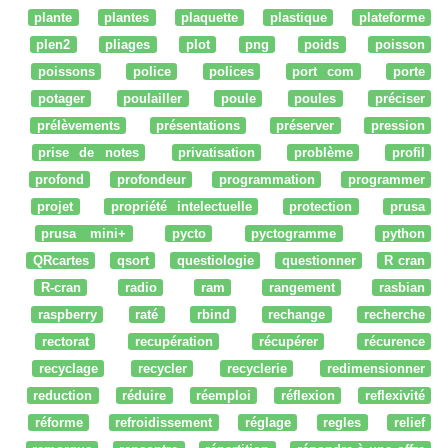
plante
plantes
plaquette
plastique
plateforme
plen2
pliages
plot
png
poids
poisson
poissons
police
polices
port com
porte
potager
poulailler
poule
poules
préciser
prélèvements
présentations
préserver
pression
prise de notes
privatisation
problème
profil
profond
profondeur
programmation
programmer
projet
propriété intelectuelle
protection
prusa
prusa mini+
pycto
pyctogramme
python
QRcartes
qsort
questiologie
questionner
R cran
R-cran
radio
ram
rangement
rasbian
raspberry
raté
rbind
rechange
recherche
rectorat
recupération
récupérer
récurence
recyclage
recycler
recyclerie
redimensionner
reduction
réduire
réemploi
réflexion
reflexivité
réforme
refroidissement
réglage
regles
relief