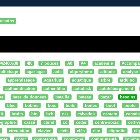
.
besoins
042400638
4K
7 pouces
A0
A4
academie
Accompa
affichage
agar agar
aide
algorythme
altitude
analyse
apprentissage
aquarium
aquatique
arbre
arduino
authentification
authentifier
autodesk
autohébergement
ue
base de données
bataille
bateau
bazar
besoins
bleu
bobine
bois
boite
boites
boot
booter
it
bruits
btn
bzh
c++
calvados
camera
canada
ographie
cassé
cbind
cd
ceder
centre-social
cerf-v
e
circulation
clavier
clefs
clés
clic
clignotte
cl
nnes
color
commande
commons
communauté
commu