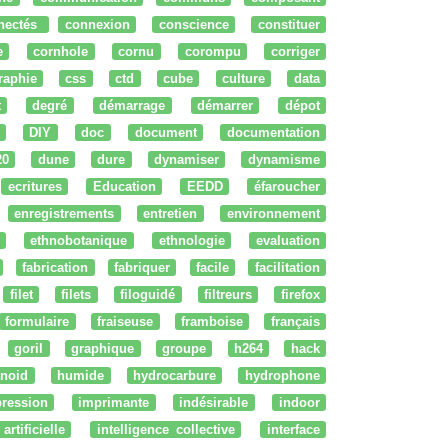
nectés
connexion
conscience
constituer
e
cornhole
cornu
corompu
corriger
raphie
css
ctd
cube
culture
data
t
degré
démarrage
démarrer
dépot
DIY
doc
document
documentation
20
dune
dure
dynamiser
dynamisme
ecritures
Education
EEDD
éfaroucher
enregistrements
entretien
environnement
ethnobotanique
ethnologie
evaluation
fabrication
fabriquer
facile
facilitation
filet
filets
filoguidé
filtreurs
firefox
formulaire
fraiseuse
framboise
français
goril
graphique
groupe
h264
hack
noid
humide
hydrocarbure
hydrophone
ression
imprimante
indésirable
indoor
artificielle
intelligence collective
interface