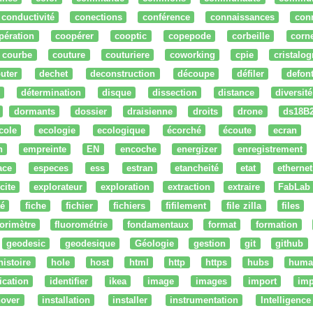
conductivité
conections
conférence
connaissances
con
pération
coopérer
cooptic
copepode
corbeille
corn
courbe
couture
couturiere
coworking
cpie
cristalog
uter
dechet
deconstruction
découpe
défiler
defon
détermination
disque
dissection
distance
diversité
dormants
dossier
draisienne
droits
drone
ds18B
cole
ecologie
ecologique
écorché
écoute
ecran
n
empreinte
EN
encoche
energizer
enregistrement
ace
especes
ess
estran
etancheité
etat
ethernet
cite
explorateur
exploration
extraction
extraire
FabLab
té
fiche
fichier
fichiers
fifilement
file zilla
files
uorimètre
fluorométrie
fondamentaux
format
formation
geodesic
geodesique
Géologie
gestion
git
github
histoire
hole
host
html
http
https
hubs
huma
fication
identifier
ikea
image
images
import
imp
nover
installation
installer
instrumentation
Intelligence 