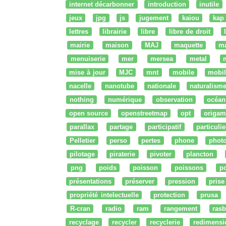
internet décarbonner
introduction
inutile
jeux
jpg
js
jugement
kaiou
kap
lettres
librairie
libre
libre de droit
mairie
maison
MAJ
maquette
m
menuiserie
mer
mersea
metal
mise à jour
MJC
mnt
mobile
mobil
nacelle
nanotube
nationale
naturalism
nothing
numérique
observation
océan
open source
openstreetmap
opt
origam
parallax
partage
participatif
particulie
Pelletier
perso
pertes
phone
phot
pilotage
piraterie
pivoter
plancton
png
poids
poisson
poissons
po
présentations
préserver
pression
prise
propriété intelectuelle
protection
prusa
R-cran
radio
ram
rangement
rasb
recyclage
recycler
recyclerie
redimensi