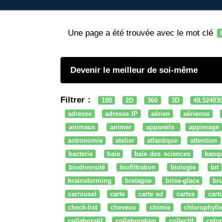
Une page a été trouvée avec le mot clé
Devenir le meilleur de soi-même
Filtrer :
180
2D
360
3D
48.52403
adresse
adresse IP
aérien
aérienne
animaux
animer
appareils
appimage
astronomie
atelier
atlantique
attention
bacterie
baie
baie des sciences
banq
biodiversité
biofiltration
biologie
bit
brainstorming
bretagne
brise-glace
bru
carrousel
carte
carte sd
cartes
cart
check-list
cheveux
chimie
chlorophyll
collaboratif
collaboration
collectif
colo