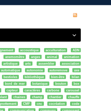
gnement
accoustique
acculturation
ADN
anemomètre
anges
animal
animation
artistique
arts
assembler
association
automatique
autonomie
autoremove
axe
bestioles
bibliothèque
bien-être
bilan
bord de mer
botanique
bouton
box
capteur
caractères
carbone
carousel
olant
chaines
champ
chantier
chauffe
ignottement
CMF
cnc
cocréation
code
ne
communication
communs
composant