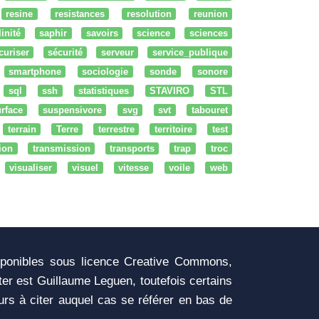
resine
resistances
resolution
reunion
linité
saphir
savoirs
science
sciences
curiser
sécurité
serveur
service_publique
smartphone
sociologie
sonde
sonore
sql
ssh
statistiques
STAVIRO
STL
rface
suspensivore
svg
svt
tabouret
terrain
Terre
terrestre
territoire
test
tion
transmission
transports
trap
troc
visualiser
visuel
vitesse
voile
web
sponibles sous licence Creative Commons,
iter est Guillaume Leguen, toutefois certains
urs à citer auquel cas se référer en bas de