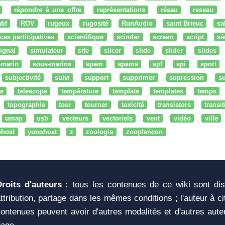
répondre à une offre
représentations
résau
reseau
tif
ROV
rugeux
rugosité
RunAudio
saint Brieuc
sa
ces participatives
scientifique
scinder
screen
script
sé
ignal
simulateur
site
slicer
slide
slider
slides
-marin
sous-marins
spam
spams
spf
spi
sport
subjectivité
suivi
support
supprimer
supression
su
e
telescope
température
template
templates
temps
topographie
tour
tourner
toxicité
transistors
transi
umap
usb
vecteurs
vectoriels
vent
vidéo
ville
ohost
yunohost
z
zoologie
zooplancon
Droits d'auteurs :
tous les contenues de ce wiki sont di
ttribution, partage dans les mêmes conditions ; l'auteur à c
ontenues peuvent avoir d'autres modalités et d'autres aute