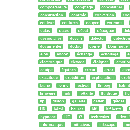
compostabilité
comptage
concatainer
construction
controle
convertion
coo
couleur
coulures
couper
courants
datas
dates
débat
déboguer
déb
desinstaller
dessin
détecter
détection
documenter
dodoc
dome
Dominique
e/os
ebook
échange
echouage
e
electronique
élevage
éloigner
emotio
equipe
équipes
erreur
error
esp
exactitude
expédition
explicitation
expli
faune
ferme
festival
ffmpeg
fiabili
firmware
fish
flottante
fluidique
fl
ftp
fusion
gallerie
gatien
gélose
HD
hdmi
heures
hifi
hifiberry
hypnose
I2C
i3
icebreaker
identi
informatique
initiatives
inkscape
in