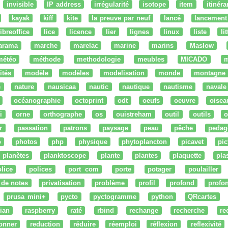
invisible
IP address
irrégularité
isotope
item
itinéra
kayak
kiff
kite
la preuve par neuf
lancé
lancement
libreoffice
lice
licence
lier
lignes
linux
liste
li
arama
marche
marelac
marine
marins
Maslow
météo
méthode
methodologie
meubles
MICADO
m
ités
modèle
modèles
modelisation
monde
montagne
e
nature
nausicaa
nautic
nautique
nautisme
navale
océanographie
octoprint
odt
oeufs
oeuvre
oisea
i
orne
orthographe
os
ouistreham
outil
outils
o
r
passation
patrons
paysage
peau
pêche
pedag
o
photos
php
physique
phytoplancton
picavet
pic
planètes
planktoscope
plante
plantes
plaquette
pla
lice
polices
port com
porte
potager
poulailler
 de notes
privatisation
problème
profil
profond
profo
prusa mini+
pycto
pyctogramme
python
QRcartes
ian
raspberry
raté
rbind
rechange
recherche
re
onner
reduction
réduire
réemploi
réflexion
reflexivité