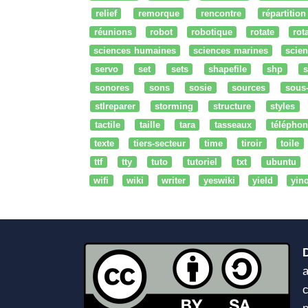
relief
remorque
rencontre
répartition
réunions
robot
robotique
rotate
rota
sciences humaines
sciences marines
scien
servo
set
sets
shapefile
shp
s
sonores
sons
sosie
sources
sous
stlreparer
storming
structure
styles
tactile
taille
tara
tasseaux
téléphon
texte
tiers-secteur
time
tiroir
toile
ttf
tty
tuto
tutoriel
txt
ubuntu
wifi
wiki
writer
yeswiki
yield
yin
a
c