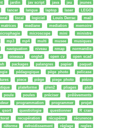
nt
jardin
jav script
java
jeu
jeunes
lancer
langue
laptop
laser
LEGO
ttoral
local
logiciel
Louis Derrac
mail
matrices
mediane
mediation
memoire
icrophagie
microscope
mini
ministre
mp3
mp4
multi
musee
musiques
naviguation
niveau
nmap
normandie
u
oiseaux
onglet
open cv
open scad
vh
packages
palangres
papier
paquet
ogie
pédagogique
pège photo
pelicase
tures
piece
piège
piege photo
piézo
stique
plateforme
plen2
pliages
plot
poule
poules
préciser
prélèvements
ndeur
programmation
programmer
projet
qsort
questiologie
questionner
R cran
ctorat
recupération
récupérer
récurence
réforme
refroidissement
réglage
regles