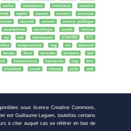
resine
resistances
resolution
reunion
linité
saphir
savoirs
science
sciences
curiser
sécurité
serveur
service_publique
smartphone
sociologie
sonde
sonore
sql
ssh
statistiques
STAVIRO
STL
rface
suspensivore
svg
svt
tabouret
terrain
Terre
terrestre
territoire
test
tion
transmission
transports
trap
troc
visualiser
visuel
vitesse
voile
web
sponibles sous licence Creative Commons,
iter est Guillaume Leguen, toutefois certains
urs à citer auquel cas se référer en bas de