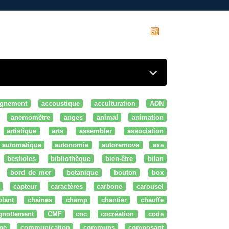
gnement
accoustique
acculturation
ADN
anemomètre
anges
animal
animation
artistique
arts
assembler
association
automatique
autonomie
autoremove
axe
bestioles
bibliothèque
bien-être
bilan
bord de mer
botanique
bouton
box
capteur
caractères
carbone
carousel
olant
chaines
champ
chantier
chauffe
ignottement
CMF
cnc
cocréation
code
ne
communication
communs
composant