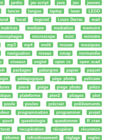
nt
jardin
jav script
java
jeu
jeunes
lancer
langue
laptop
laser
LEGO
ttoral
local
logiciel
Louis Derrac
mail
matrices
mediane
mediation
memoire
icrophagie
microscope
mini
ministre
mp3
mp4
multi
musee
musiques
naviguation
niveau
nmap
normandie
u
oiseaux
onglet
open cv
open scad
vh
packages
palangres
papier
paquet
ogie
pédagogique
pège photo
pelicase
tures
piece
piège
piege photo
piézo
stique
plateforme
plen2
pliages
plot
poule
poules
préciser
prélèvements
ndeur
programmation
programmer
projet
qsort
questiologie
questionner
R cran
ctorat
recupération
récupérer
récurence
réforme
refroidissement
réglage
regles