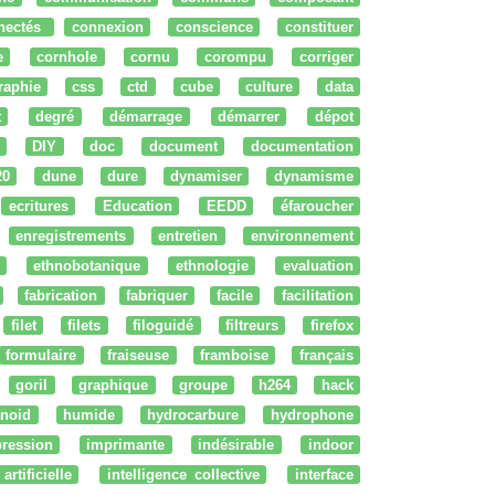
nectés
connexion
conscience
constituer
e
cornhole
cornu
corompu
corriger
raphie
css
ctd
cube
culture
data
t
degré
démarrage
démarrer
dépot
DIY
doc
document
documentation
20
dune
dure
dynamiser
dynamisme
ecritures
Education
EEDD
éfaroucher
enregistrements
entretien
environnement
ethnobotanique
ethnologie
evaluation
fabrication
fabriquer
facile
facilitation
filet
filets
filoguidé
filtreurs
firefox
formulaire
fraiseuse
framboise
français
goril
graphique
groupe
h264
hack
noid
humide
hydrocarbure
hydrophone
ression
imprimante
indésirable
indoor
artificielle
intelligence collective
interface