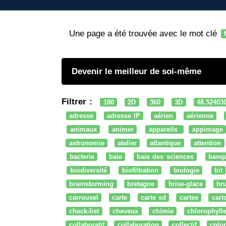
Une page a été trouvée avec le mot clé
Devenir le meilleur de soi-même
Filtrer :
180
2D
360
3D
48.52403
adresse
adresse IP
aérien
aérienne
animaux
animer
appareils
appimage
astronomie
atelier
atlantique
attention
bacterie
baie
baie des sciences
banq
biodiversité
biofiltration
biologie
bit
brainstorming
bretagne
brise-glace
bru
carrousel
carte
carte sd
cartes
cart
check-list
cheveux
chimie
chlorophyll
collaboratif
collaboration
collectif
colo