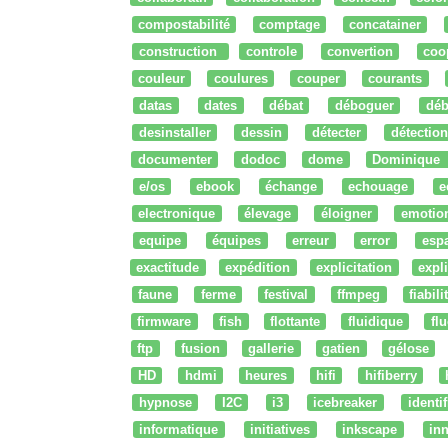
compostabilité
comptage
concatainer
construction
controle
convertion
coo
couleur
coulures
couper
courants
datas
dates
débat
déboguer
déb
desinstaller
dessin
détecter
détection
documenter
dodoc
dome
Dominique
e/os
ebook
échange
echouage
e
electronique
élevage
éloigner
emotio
equipe
équipes
erreur
error
esp
exactitude
expédition
explicitation
expli
faune
ferme
festival
ffmpeg
fiabili
firmware
fish
flottante
fluidique
fl
ftp
fusion
gallerie
gatien
gélose
HD
hdmi
heures
hifi
hifiberry
hypnose
I2C
i3
icebreaker
identi
informatique
initiatives
inkscape
in