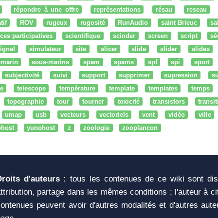
répondre à une offre
représentations
résau
reseau
tif
ROV
rugeux
rugosité
RunAudio
saint Brieuc
sa
ces participatives
scientifique
scinder
screen
script
sé
ignal
simulateur
site
slicer
slide
slider
slides
-marin
sous-marins
spam
spams
spf
spi
sport
subjectivité
suivi
support
supprimer
supression
su
e
telescope
température
template
templates
temps
topographie
tour
tourner
toxicité
transistors
transi
umap
usb
vecteurs
vectoriels
vent
vidéo
ville
ohost
yunohost
z
zoologie
zooplancon
Droits d'auteurs :
tous les contenues de ce wiki sont di
ttribution, partage dans les mêmes conditions ; l'auteur à c
ontenues peuvent avoir d'autres modalités et d'autres aute