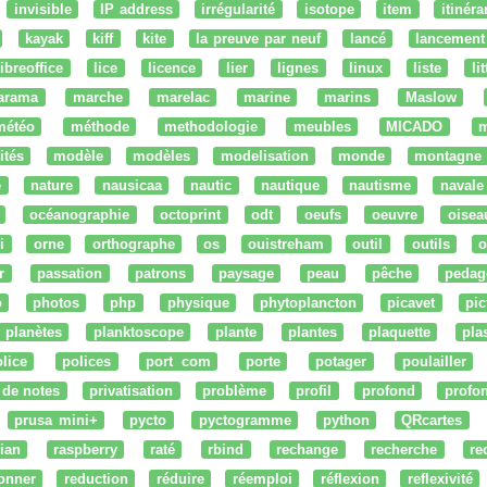
invisible
IP address
irrégularité
isotope
item
itinéra
kayak
kiff
kite
la preuve par neuf
lancé
lancement
libreoffice
lice
licence
lier
lignes
linux
liste
li
arama
marche
marelac
marine
marins
Maslow
météo
méthode
methodologie
meubles
MICADO
m
ités
modèle
modèles
modelisation
monde
montagne
e
nature
nausicaa
nautic
nautique
nautisme
navale
océanographie
octoprint
odt
oeufs
oeuvre
oisea
i
orne
orthographe
os
ouistreham
outil
outils
o
r
passation
patrons
paysage
peau
pêche
pedag
o
photos
php
physique
phytoplancton
picavet
pic
planètes
planktoscope
plante
plantes
plaquette
pla
lice
polices
port com
porte
potager
poulailler
 de notes
privatisation
problème
profil
profond
profo
prusa mini+
pycto
pyctogramme
python
QRcartes
ian
raspberry
raté
rbind
rechange
recherche
re
onner
reduction
réduire
réemploi
réflexion
reflexivité