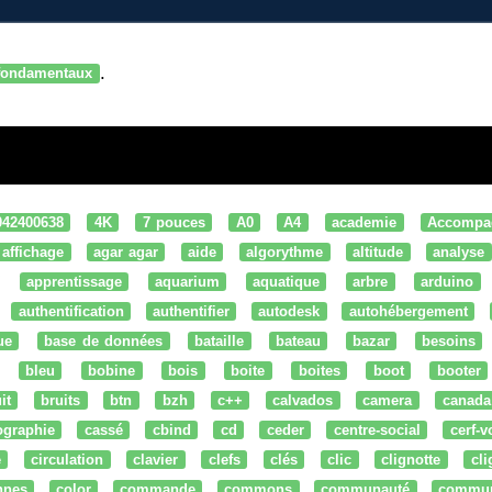
.
fondamentaux
042400638
4K
7 pouces
A0
A4
academie
Accompa
affichage
agar agar
aide
algorythme
altitude
analyse
apprentissage
aquarium
aquatique
arbre
arduino
authentification
authentifier
autodesk
autohébergement
ue
base de données
bataille
bateau
bazar
besoins
bleu
bobine
bois
boite
boites
boot
booter
it
bruits
btn
bzh
c++
calvados
camera
canada
ographie
cassé
cbind
cd
ceder
centre-social
cerf-v
e
circulation
clavier
clefs
clés
clic
clignotte
cl
nnes
color
commande
commons
communauté
commu