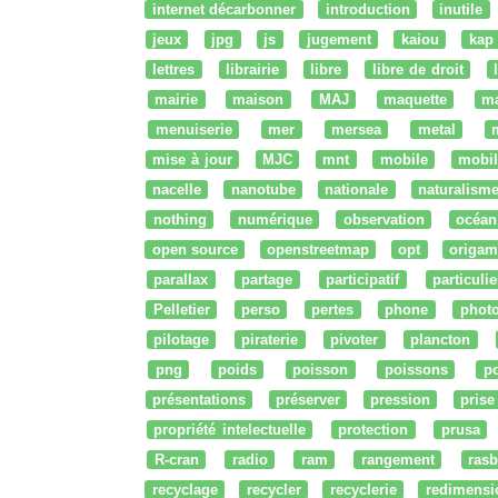
internet décarbonner
introduction
inutile
jeux
jpg
js
jugement
kaiou
kap
lettres
librairie
libre
libre de droit
mairie
maison
MAJ
maquette
m
menuiserie
mer
mersea
metal
mise à jour
MJC
mnt
mobile
mobil
nacelle
nanotube
nationale
naturalism
nothing
numérique
observation
océan
open source
openstreetmap
opt
origam
parallax
partage
participatif
particulie
Pelletier
perso
pertes
phone
phot
pilotage
piraterie
pivoter
plancton
png
poids
poisson
poissons
po
présentations
préserver
pression
prise
propriété intelectuelle
protection
prusa
R-cran
radio
ram
rangement
rasb
recyclage
recycler
recyclerie
redimensi