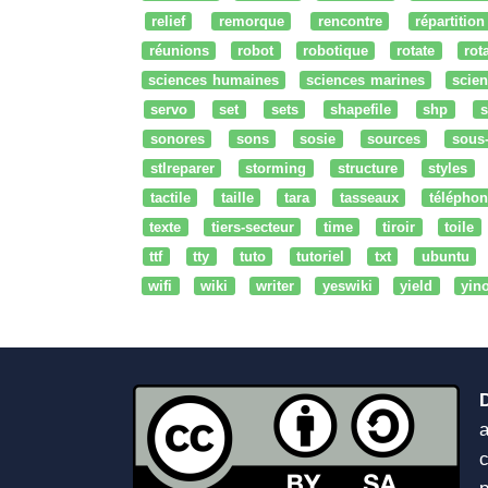
relief
remorque
rencontre
répartition
réunions
robot
robotique
rotate
rota
sciences humaines
sciences marines
scien
servo
set
sets
shapefile
shp
s
sonores
sons
sosie
sources
sous
stlreparer
storming
structure
styles
tactile
taille
tara
tasseaux
téléphon
texte
tiers-secteur
time
tiroir
toile
ttf
tty
tuto
tutoriel
txt
ubuntu
wifi
wiki
writer
yeswiki
yield
yin
a
c