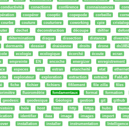
conductivité
conections
conférence
connaissances
con
pération
coopérer
cooptic
copepode
corbeille
corn
courbe
couture
couturiere
coworking
cpie
cristalog
uter
dechet
deconstruction
découpe
défiler
defon
détermination
disque
dissection
distance
diversité
dormants
dossier
draisienne
droits
drone
ds18B
cole
ecologie
ecologique
écorché
écoute
ecran
n
empreinte
EN
encoche
energizer
enregistrement
ace
especes
ess
estran
etancheité
etat
ethernet
cite
explorateur
exploration
extraction
extraire
FabLab
té
fiche
fichier
fichiers
fifilement
file zilla
files
uorimètre
fluorométrie
fondamentaux
format
formation
geodesic
geodesique
Géologie
gestion
git
github
histoire
hole
host
html
http
https
hubs
huma
fication
identifier
ikea
image
images
import
imp
nover
installation
installer
instrumentation
Intelligence 