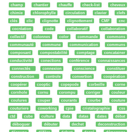
champ
chantier
chauffe
check-list
cheveux
chimie
chlorophylle
circulation
clavier
clefs
clés
clic
clignotte
clignottement
CMF
cnc
cocréation
code
collaboratif
collaboration
collectif
colonnes
color
commande
commons
communauté
commune
communication
communs
composant
compostabilité
comptage
concatainer
conductivité
conections
conférence
connaissances
connectés
connexion
conscience
constituer
construction
controle
convertion
coopération
coopérer
cooptic
copepode
corbeille
corne
cornhole
cornu
corompu
corriger
couleur
coulures
couper
courants
courbe
couture
couturiere
coworking
cpie
cristalographie
css
ctd
cube
culture
data
datas
dates
débat
déboguer
débuter
dechet
deconstruction