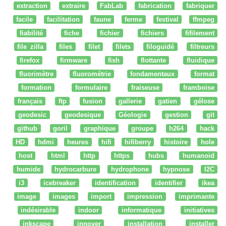
extraction
extraire
FabLab
fabrication
fabriquer
facile
facilitation
faune
ferme
festival
ffmpeg
fiabilité
fiche
fichier
fichiers
fifilement
file zilla
files
filet
filets
filoguidé
filtreurs
firefox
firmware
fish
flottante
fluidique
fluorimètre
fluorométrie
fondamentaux
format
formation
formulaire
fraiseuse
framboise
français
ftp
fusion
gallerie
gatien
gélose
geodesic
geodesique
Géologie
gestion
git
github
goril
graphique
groupe
h264
hack
HD
hdmi
heures
hifi
hifiberry
histoire
hole
host
html
http
https
hubs
humanoid
humide
hydrocarbure
hydrophone
hypnose
I2C
i3
icebreaker
identification
identifier
ikea
image
images
import
impression
imprimante
indésirable
indoor
informatique
initiatives
inkscape
innover
installation
installer