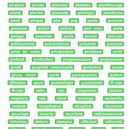
piraterie
pivoter
plancton
planètes
planktoscope
plante
plantes
plaquette
plastique
plateforme
plen2
pliages
plot
png
poids
poisson
poissons
police
polices
port com
porte
potager
poulailler
poule
poules
préciser
prélèvements
présentations
préserver
pression
prise de notes
privatisation
problème
profil
profond
profondeur
programmation
programmer
projet
propriété intelectuelle
protection
prusa
prusa mini+
pycto
pyctogramme
python
QRcartes
qsort
questiologie
questionner
R cran
R-cran
radio
ram
rangement
rasbian
raspberry
raté
rbind
rechange
recherche
rectorat
recupération
récupérer
récurence
recyclage
recycler
recyclerie
redimensionner
reduction
réduire
réemploi
réflexion
reflexivité