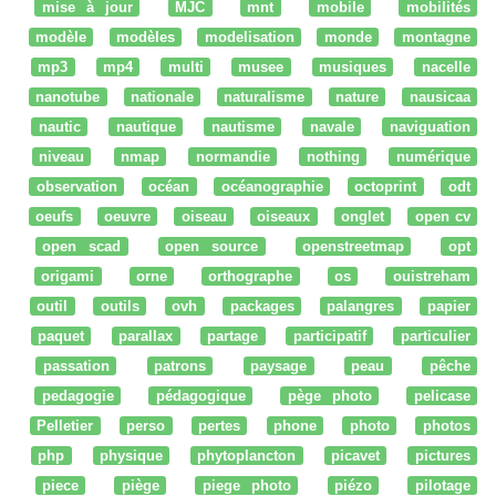
mise à jour
MJC
mnt
mobile
mobilités
modèle
modèles
modelisation
monde
montagne
mp3
mp4
multi
musee
musiques
nacelle
nanotube
nationale
naturalisme
nature
nausicaa
nautic
nautique
nautisme
navale
naviguation
niveau
nmap
normandie
nothing
numérique
observation
océan
océanographie
octoprint
odt
oeufs
oeuvre
oiseau
oiseaux
onglet
open cv
open scad
open source
openstreetmap
opt
origami
orne
orthographe
os
ouistreham
outil
outils
ovh
packages
palangres
papier
paquet
parallax
partage
participatif
particulier
passation
patrons
paysage
peau
pêche
pedagogie
pédagogique
pège photo
pelicase
Pelletier
perso
pertes
phone
photo
photos
php
physique
phytoplancton
picavet
pictures
piece
piège
piege photo
piézo
pilotage