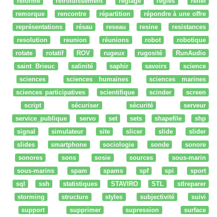
réforme
refroidissement
réglage
regles
relief
remorque
rencontre
répartition
répondre à une offre
représentations
résau
reseau
resine
resistances
resolution
reunion
réunions
robot
robotique
rotate
rotatif
ROV
rugeux
rugosité
RunAudio
saint Brieuc
salinité
saphir
savoirs
science
sciences
sciences humaines
sciences marines
sciences participatives
scientifique
scinder
screen
script
sécuriser
sécurité
serveur
service_publique
servo
set
sets
shapefile
shp
signal
simulateur
site
slicer
slide
slider
slides
smartphone
sociologie
sonde
sonore
sonores
sons
sosie
sources
sous-marin
sous-marins
spam
spams
spf
spi
sport
sql
ssh
statistiques
STAVIRO
STL
stlreparer
storming
structure
styles
subjectivité
suivi
support
supprimer
supression
surface