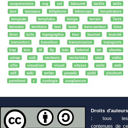
suspensivore
svg
svt
tabouret
tactile
taille
tara
tasseaux
téléphone
telescope
température
template
templates
temps
terrain
Terre
terrestre
territoire
test
texte
tiers-secteur
time
tiroir
toile
topographie
tour
tourner
toxicité
transistors
transition
transmission
transports
trap
troc
ttf
tty
tuto
tutoriel
txt
ubuntu
umap
usb
vecteurs
vectoriels
vent
vidéo
ville
visualiser
visuel
vitesse
voile
web
wifi
wiki
writer
yeswiki
yield
yinohost
yunohost
z
zoologie
zooplancon
Droits d'auteurs
:
tous les
contenues de ce