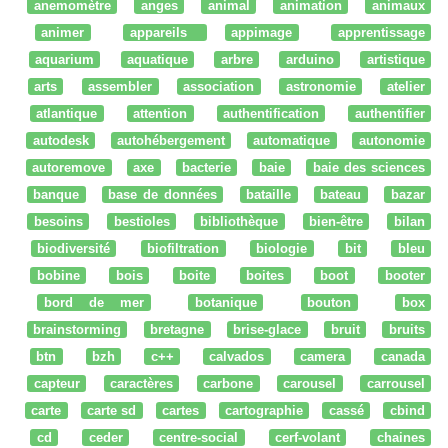
anemomètre
anges
animal
animation
animaux
animer
appareils
appimage
apprentissage
aquarium
aquatique
arbre
arduino
artistique
arts
assembler
association
astronomie
atelier
atlantique
attention
authentification
authentifier
autodesk
autohébergement
automatique
autonomie
autoremove
axe
bacterie
baie
baie des sciences
banque
base de données
bataille
bateau
bazar
besoins
bestioles
bibliothèque
bien-être
bilan
biodiversité
biofiltration
biologie
bit
bleu
bobine
bois
boite
boites
boot
booter
bord de mer
botanique
bouton
box
brainstorming
bretagne
brise-glace
bruit
bruits
btn
bzh
c++
calvados
camera
canada
capteur
caractères
carbone
carousel
carrousel
carte
carte sd
cartes
cartographie
cassé
cbind
cd
ceder
centre-social
cerf-volant
chaines