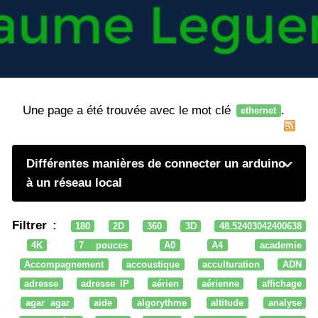
Une page a été trouvée avec le mot clé
.
ethernet
Différentes manières de connecter un arduino
à un réseau local
Filtrer :
180
2D
360
3D
48.52403042400638
4K
7 pouces
A0
A4
academie
Accompagnement
accoustique
acculturation
ADN
adresse
adresse IP
aérien
aérienne
affichage
agar agar
aide
algorythme
altitude
analyse