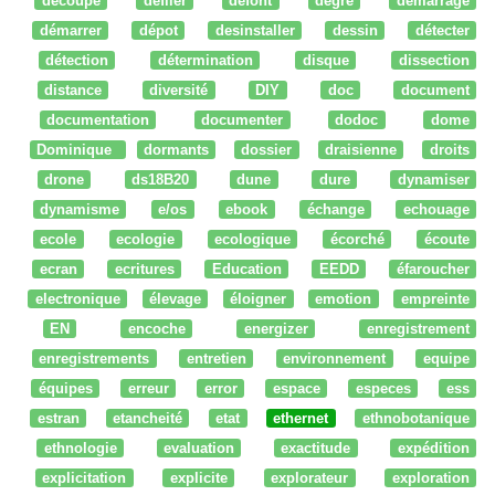
découpe
défiler
defont
degré
démarrage
démarrer
dépot
desinstaller
dessin
détecter
détection
détermination
disque
dissection
distance
diversité
DIY
doc
document
documentation
documenter
dodoc
dome
Dominique
dormants
dossier
draisienne
droits
drone
ds18B20
dune
dure
dynamiser
dynamisme
e/os
ebook
échange
echouage
ecole
ecologie
ecologique
écorché
écoute
ecran
ecritures
Education
EEDD
éfaroucher
electronique
élevage
éloigner
emotion
empreinte
EN
encoche
energizer
enregistrement
enregistrements
entretien
environnement
equipe
équipes
erreur
error
espace
especes
ess
estran
etancheité
etat
ethernet
ethnobotanique
ethnologie
evaluation
exactitude
expédition
explicitation
explicite
explorateur
exploration