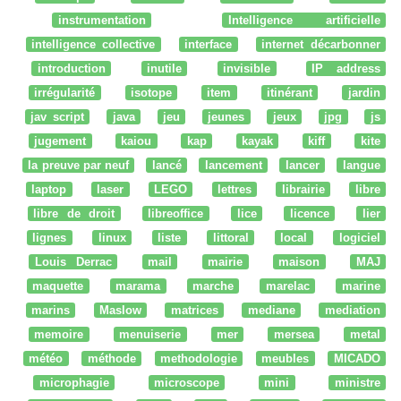
instrumentation
Intelligence artificielle
intelligence collective
interface
internet décarbonner
introduction
inutile
invisible
IP address
irrégularité
isotope
item
itinérant
jardin
jav script
java
jeu
jeunes
jeux
jpg
js
jugement
kaiou
kap
kayak
kiff
kite
la preuve par neuf
lancé
lancement
lancer
langue
laptop
laser
LEGO
lettres
librairie
libre
libre de droit
libreoffice
lice
licence
lier
lignes
linux
liste
littoral
local
logiciel
Louis Derrac
mail
mairie
maison
MAJ
maquette
marama
marche
marelac
marine
marins
Maslow
matrices
mediane
mediation
memoire
menuiserie
mer
mersea
metal
météo
méthode
methodologie
meubles
MICADO
microphagie
microscope
mini
ministre