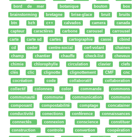
bord de mer
botanique
bouton
box
brainstorming
bretagne
brise-glace
bruit
bruits
btn
bzh
c++
calvados
camera
canada
capteur
caractères
carbone
carousel
carrousel
carte
carte sd
cartes
cartographie
cassé
cbind
cd
ceder
centre-social
cerf-volant
chaines
champ
chantier
chauffe
check-list
cheveux
chimie
chlorophylle
circulation
clavier
clefs
clés
clic
clignotte
clignottement
CMF
cnc
cocréation
code
collaboratif
collaboration
collectif
colonnes
color
commande
commons
communauté
commune
communication
communs
composant
compostabilité
comptage
concatainer
conductivité
conections
conférence
connaissances
connectés
connexion
conscience
constituer
construction
controle
convertion
coopération