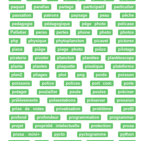
paquet
parallax
partage
participatif
particulier
passation
patrons
paysage
peau
pêche
pedagogie
pédagogique
pège photo
pelicase
Pelletier
perso
pertes
phone
photo
photos
php
physique
phytoplancton
picavet
pictures
piece
piège
piege photo
piézo
pilotage
piraterie
pivoter
plancton
planètes
planktoscope
plante
plantes
plaquette
plastique
plateforme
plen2
pliages
plot
png
poids
poisson
poissons
police
polices
port com
porte
potager
poulailler
poule
poules
préciser
prélèvements
présentations
préserver
pression
prise de notes
privatisation
problème
profil
profond
profondeur
programmation
programmer
projet
propriété intelectuelle
protection
prusa
prusa mini+
pycto
pyctogramme
python