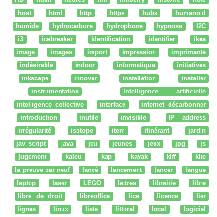
host
html
http
https
hubs
humanoid
humide
hydrocarbure
hydrophone
hypnose
I2C
i3
icebreaker
identification
identifier
ikea
image
images
import
impression
imprimante
indésirable
indoor
informatique
initiatives
inkscape
innover
installation
installer
instrumentation
Intelligence artificielle
intelligence collective
interface
internet décarbonner
introduction
inutile
invisible
IP address
irrégularité
isotope
item
itinérant
jardin
jav script
java
jeu
jeunes
jeux
jpg
js
jugement
kaiou
kap
kayak
kiff
kite
la preuve par neuf
lancé
lancement
lancer
langue
laptop
laser
LEGO
lettres
librairie
libre
libre de droit
libreoffice
lice
licence
lier
lignes
linux
liste
littoral
local
logiciel