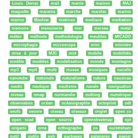
Louis Derrac
mail
mairie
maison
MAJ
maquette
marama
marche
marelac
marine
marins
Maslow
matrices
mediane
mediation
memoire
menuiserie
mer
mersea
metal
météo
méthode
methodologie
meubles
MICADO
microphagie
microscope
mini
ministre
mise à jour
MJC
mnt
mobile
mobilités
modèle
modèles
modelisation
monde
montagne
mp3
mp4
multi
musee
musiques
nacelle
nanotube
nationale
naturalisme
nature
nausicaa
nautic
nautique
nautisme
navale
naviguation
niveau
nmap
normandie
nothing
numérique
observation
océan
océanographie
octoprint
odt
oeufs
oeuvre
oiseau
oiseaux
onglet
open cv
open scad
open source
openstreetmap
opt
origami
orne
orthographe
os
ouistreham
outil
outils
ovh
packages
palangres
papier