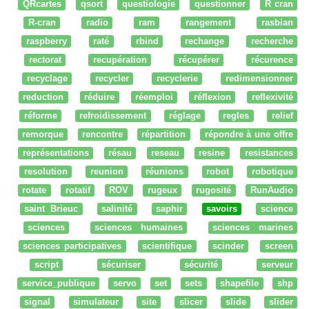
QRcartes
qsort
questiologie
questionner
R cran
R-cran
radio
ram
rangement
rasbian
raspberry
raté
rbind
rechange
recherche
rectorat
recupération
récupérer
récurence
recyclage
recycler
recyclerie
redimensionner
reduction
réduire
réemploi
réflexion
reflexivité
réforme
refroidissement
réglage
regles
relief
remorque
rencontre
répartition
répondre à une offre
représentations
résau
reseau
resine
resistances
resolution
reunion
réunions
robot
robotique
rotate
rotatif
ROV
rugeux
rugosité
RunAudio
saint Brieuc
salinité
saphir
savoirs
science
sciences
sciences humaines
sciences marines
sciences participatives
scientifique
scinder
screen
script
sécuriser
sécurité
serveur
service_publique
servo
set
sets
shapefile
shp
signal
simulateur
site
slicer
slide
slider