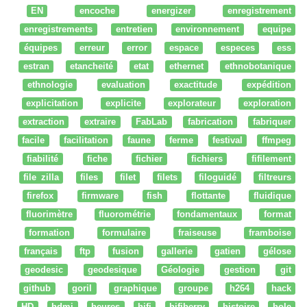
EN
encoche
energizer
enregistrement
enregistrements
entretien
environnement
equipe
équipes
erreur
error
espace
especes
ess
estran
etancheité
etat
ethernet
ethnobotanique
ethnologie
evaluation
exactitude
expédition
explicitation
explicite
explorateur
exploration
extraction
extraire
FabLab
fabrication
fabriquer
facile
facilitation
faune
ferme
festival
ffmpeg
fiabilité
fiche
fichier
fichiers
fifilement
file zilla
files
filet
filets
filoguidé
filtreurs
firefox
firmware
fish
flottante
fluidique
fluorimètre
fluorométrie
fondamentaux
format
formation
formulaire
fraiseuse
framboise
français
ftp
fusion
gallerie
gatien
gélose
geodesic
geodesique
Géologie
gestion
git
github
goril
graphique
groupe
h264
hack
HD
hdmi
heures
hifi
hifiberry
histoire
hole