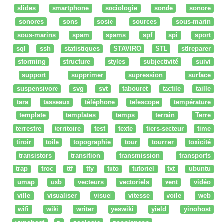
slides
smartphone
sociologie
sonde
sonore
sonores
sons
sosie
sources
sous-marin
sous-marins
spam
spams
spf
spi
sport
sql
ssh
statistiques
STAVIRO
STL
stlreparer
storming
structure
styles
subjectivité
suivi
support
supprimer
supression
surface
suspensivore
svg
svt
tabouret
tactile
taille
tara
tasseaux
téléphone
telescope
température
template
templates
temps
terrain
Terre
terrestre
territoire
test
texte
tiers-secteur
time
tiroir
toile
topographie
tour
tourner
toxicité
transistors
transition
transmission
transports
trap
troc
ttf
tty
tuto
tutoriel
txt
ubuntu
umap
usb
vecteurs
vectoriels
vent
vidéo
ville
visualiser
visuel
vitesse
voile
web
wifi
wiki
writer
yeswiki
yield
yinohost