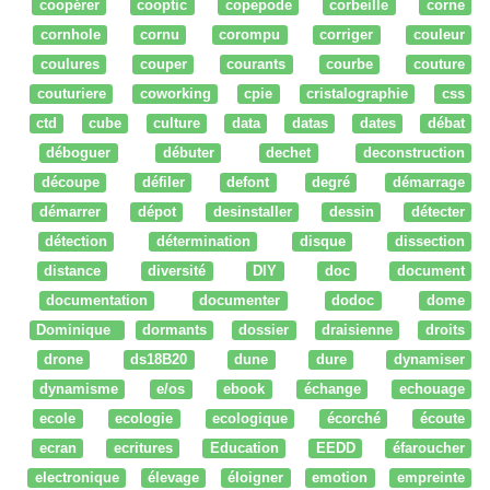
coopérer
cooptic
copepode
corbeille
corne
cornhole
cornu
corompu
corriger
couleur
coulures
couper
courants
courbe
couture
couturiere
coworking
cpie
cristalographie
css
ctd
cube
culture
data
datas
dates
débat
déboguer
débuter
dechet
deconstruction
découpe
défiler
defont
degré
démarrage
démarrer
dépot
desinstaller
dessin
détecter
détection
détermination
disque
dissection
distance
diversité
DIY
doc
document
documentation
documenter
dodoc
dome
Dominique
dormants
dossier
draisienne
droits
drone
ds18B20
dune
dure
dynamiser
dynamisme
e/os
ebook
échange
echouage
ecole
ecologie
ecologique
écorché
écoute
ecran
ecritures
Education
EEDD
éfaroucher
electronique
élevage
éloigner
emotion
empreinte