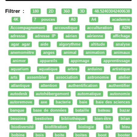
Filtrer :
180
2D
360
3D
48.52403042400638
4K
7 pouces
A0
A4
academie
Accompagnement
accoustique
acculturation
ADN
adresse
adresse IP
aérien
aérienne
affichage
agar agar
aide
algorythme
altitude
analyse
anemomètre
anges
animal
animation
animaux
animer
appareils
appimage
apprentissage
aquarium
aquatique
arbre
arduino
artistique
arts
assembler
association
astronomie
atelier
atlantique
attention
authentification
authentifier
autodesk
autohébergement
automatique
autonomie
autoremove
axe
bacterie
baie
baie des sciences
banque
base de données
bataille
bateau
bazar
besoins
bestioles
bibliothèque
bien-être
bilan
biodiversité
biofiltration
biologie
bit
bleu
bobine
bois
boite
boites
boot
booter