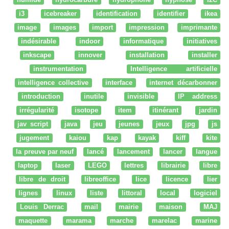
i3
icebreaker
identification
identifier
ikea
image
images
import
impression
imprimante
indésirable
indoor
informatique
initiatives
inkscape
innover
installation
installer
instrumentation
Intelligence artificielle
intelligence collective
interface
internet décarbonner
introduction
inutile
invisible
IP address
irrégularité
isotope
item
itinérant
jardin
jav script
java
jeu
jeunes
jeux
jpg
js
jugement
kaiou
kap
kayak
kiff
kite
la preuve par neuf
lancé
lancement
lancer
langue
laptop
laser
LEGO
lettres
librairie
libre
libre de droit
libreoffice
lice
licence
lier
lignes
linux
liste
littoral
local
logiciel
Louis Derrac
mail
mairie
maison
MAJ
maquette
marama
marche
marelac
marine