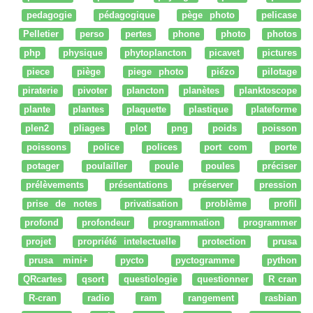
pedagogie
pédagogique
pège photo
pelicase
Pelletier
perso
pertes
phone
photo
photos
php
physique
phytoplancton
picavet
pictures
piece
piège
piege photo
piézo
pilotage
piraterie
pivoter
plancton
planètes
planktoscope
plante
plantes
plaquette
plastique
plateforme
plen2
pliages
plot
png
poids
poisson
poissons
police
polices
port com
porte
potager
poulailler
poule
poules
préciser
prélèvements
présentations
préserver
pression
prise de notes
privatisation
problème
profil
profond
profondeur
programmation
programmer
projet
propriété intelectuelle
protection
prusa
prusa mini+
pycto
pyctogramme
python
QRcartes
qsort
questiologie
questionner
R cran
R-cran
radio
ram
rangement
rasbian