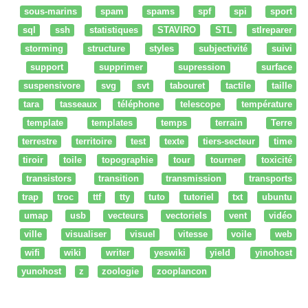
sous-marins
spam
spams
spf
spi
sport
sql
ssh
statistiques
STAVIRO
STL
stlreparer
storming
structure
styles
subjectivité
suivi
support
supprimer
supression
surface
suspensivore
svg
svt
tabouret
tactile
taille
tara
tasseaux
téléphone
telescope
température
template
templates
temps
terrain
Terre
terrestre
territoire
test
texte
tiers-secteur
time
tiroir
toile
topographie
tour
tourner
toxicité
transistors
transition
transmission
transports
trap
troc
ttf
tty
tuto
tutoriel
txt
ubuntu
umap
usb
vecteurs
vectoriels
vent
vidéo
ville
visualiser
visuel
vitesse
voile
web
wifi
wiki
writer
yeswiki
yield
yinohost
yunohost
z
zoologie
zooplancon