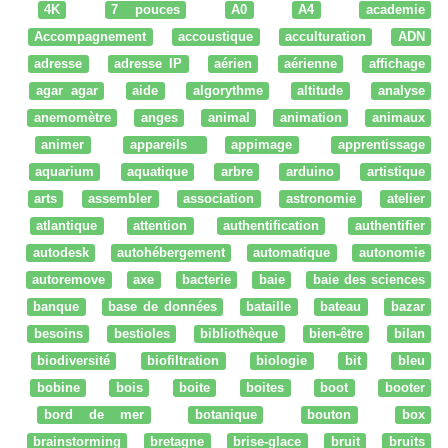
4K
7 pouces
A0
A4
academie
Accompagnement
accoustique
acculturation
ADN
adresse
adresse IP
aérien
aérienne
affichage
agar agar
aide
algorythme
altitude
analyse
anemomètre
anges
animal
animation
animaux
animer
appareils
appimage
apprentissage
aquarium
aquatique
arbre
arduino
artistique
arts
assembler
association
astronomie
atelier
atlantique
attention
authentification
authentifier
autodesk
autohébergement
automatique
autonomie
autoremove
axe
bacterie
baie
baie des sciences
banque
base de données
bataille
bateau
bazar
besoins
bestioles
bibliothèque
bien-être
bilan
biodiversité
biofiltration
biologie
bit
bleu
bobine
bois
boite
boites
boot
booter
bord de mer
botanique
bouton
box
brainstorming
bretagne
brise-glace
bruit
bruits