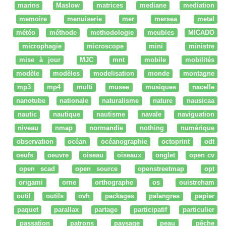
marins
Maslow
matrices
mediane
mediation
memoire
menuiserie
mer
mersea
metal
météo
méthode
methodologie
meubles
MICADO
microphagie
microscope
mini
ministre
mise à jour
MJC
mnt
mobile
mobilités
modèle
modèles
modelisation
monde
montagne
mp3
mp4
multi
musee
musiques
nacelle
nanotube
nationale
naturalisme
nature
nausicaa
nautic
nautique
nautisme
navale
naviguation
niveau
nmap
normandie
nothing
numérique
observation
océan
océanographie
octoprint
odt
oeufs
oeuvre
oiseau
oiseaux
onglet
open cv
open scad
open source
openstreetmap
opt
origami
orne
orthographe
os
ouistreham
outil
outils
ovh
packages
palangres
papier
paquet
parallax
partage
participatif
particulier
passation
patrons
paysage
peau
pêche