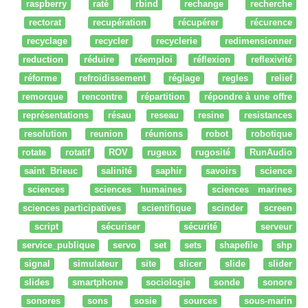
raspberry
raté
rbind
rechange
recherche
rectorat
recupération
récupérer
récurence
recyclage
recycler
recyclerie
redimensionner
reduction
réduire
réemploi
réflexion
reflexivité
réforme
refroidissement
réglage
regles
relief
remorque
rencontre
répartition
répondre à une offre
représentations
résau
reseau
resine
resistances
resolution
reunion
réunions
robot
robotique
rotate
rotatif
ROV
rugeux
rugosité
RunAudio
saint Brieuc
salinité
saphir
savoirs
science
sciences
sciences humaines
sciences marines
sciences participatives
scientifique
scinder
screen
script
sécuriser
sécurité
serveur
service_publique
servo
set
sets
shapefile
shp
signal
simulateur
site
slicer
slide
slider
slides
smartphone
sociologie
sonde
sonore
sonores
sons
sosie
sources
sous-marin