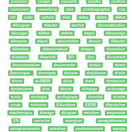
coulures
couper
courants
courbe
couture
couturiere
coworking
cpie
cristalographie
css
ctd
cube
culture
data
datas
dates
débat
déboguer
débuter
dechet
deconstruction
découpe
défiler
defont
degré
démarrage
démarrer
dépot
desinstaller
dessin
détecter
détection
détermination
disque
dissection
distance
diversité
DIY
doc
document
documentation
documenter
dodoc
dome
Dominique
dormants
dossier
draisienne
droits
drone
ds18B20
dune
dure
dynamiser
dynamisme
e/os
ebook
échange
echouage
ecole
ecologie
ecologique
écorché
écoute
ecran
ecritures
Education
EEDD
éfaroucher
electronique
élevage
éloigner
emotion
empreinte
EN
encoche
energizer
enregistrement
enregistrements
entretien
environnement
equipe