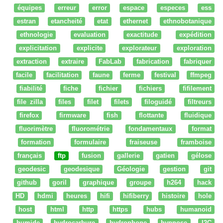
équipes
erreur
error
espace
especes
ess
estran
etancheité
etat
ethernet
ethnobotanique
ethnologie
evaluation
exactitude
expédition
explicitation
explicite
explorateur
exploration
extraction
extraire
FabLab
fabrication
fabriquer
facile
facilitation
faune
ferme
festival
ffmpeg
fiabilité
fiche
fichier
fichiers
fifilement
file zilla
files
filet
filets
filoguidé
filtreurs
firefox
firmware
fish
flottante
fluidique
fluorimètre
fluorométrie
fondamentaux
format
formation
formulaire
fraiseuse
framboise
français
ftp
fusion
gallerie
gatien
gélose
geodesic
geodesique
Géologie
gestion
git
github
goril
graphique
groupe
h264
hack
HD
hdmi
heures
hifi
hifiberry
histoire
hole
host
html
http
https
hubs
humanoid
humide
hydrocarbure
hydrophone
hypnose
I2C