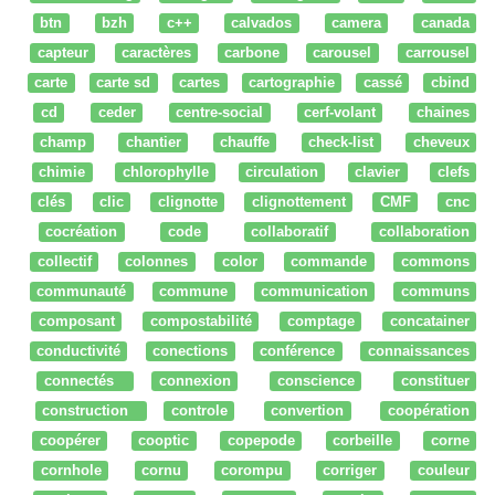
btn
bzh
c++
calvados
camera
canada
capteur
caractères
carbone
carousel
carrousel
carte
carte sd
cartes
cartographie
cassé
cbind
cd
ceder
centre-social
cerf-volant
chaines
champ
chantier
chauffe
check-list
cheveux
chimie
chlorophylle
circulation
clavier
clefs
clés
clic
clignotte
clignottement
CMF
cnc
cocréation
code
collaboratif
collaboration
collectif
colonnes
color
commande
commons
communauté
commune
communication
communs
composant
compostabilité
comptage
concatainer
conductivité
conections
conférence
connaissances
connectés
connexion
conscience
constituer
construction
controle
convertion
coopération
coopérer
cooptic
copepode
corbeille
corne
cornhole
cornu
corompu
corriger
couleur