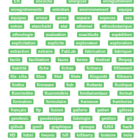
EN
encoche
energizer
enregistrement
enregistrements
entretien
environnement
equipe
équipes
erreur
error
espace
especes
ess
estran
etancheité
etat
ethernet
ethnobotanique
ethnologie
evaluation
exactitude
expédition
explicitation
explicite
explorateur
exploration
extraction
extraire
FabLab
fabrication
fabriquer
facile
facilitation
faune
ferme
festival
ffmpeg
fiabilité
fiche
fichier
fichiers
fifilement
file zilla
files
filet
filets
filoguidé
filtreurs
firefox
firmware
fish
flottante
fluidique
fluorimètre
fluorométrie
fondamentaux
format
formation
formulaire
fraiseuse
framboise
français
ftp
fusion
gallerie
gatien
gélose
geodesic
geodesique
Géologie
gestion
git
github
goril
graphique
groupe
h264
hack
HD
hdmi
heures
hifi
hifiberry
histoire
hole