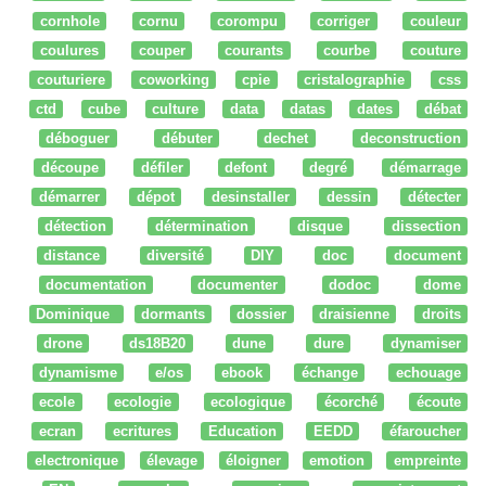
cornhole
cornu
corompu
corriger
couleur
coulures
couper
courants
courbe
couture
couturiere
coworking
cpie
cristalographie
css
ctd
cube
culture
data
datas
dates
débat
déboguer
débuter
dechet
deconstruction
découpe
défiler
defont
degré
démarrage
démarrer
dépot
desinstaller
dessin
détecter
détection
détermination
disque
dissection
distance
diversité
DIY
doc
document
documentation
documenter
dodoc
dome
Dominique
dormants
dossier
draisienne
droits
drone
ds18B20
dune
dure
dynamiser
dynamisme
e/os
ebook
échange
echouage
ecole
ecologie
ecologique
écorché
écoute
ecran
ecritures
Education
EEDD
éfaroucher
electronique
élevage
éloigner
emotion
empreinte