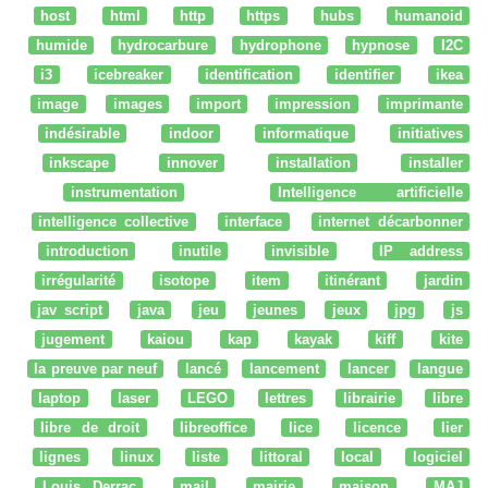
host
html
http
https
hubs
humanoid
humide
hydrocarbure
hydrophone
hypnose
I2C
i3
icebreaker
identification
identifier
ikea
image
images
import
impression
imprimante
indésirable
indoor
informatique
initiatives
inkscape
innover
installation
installer
instrumentation
Intelligence artificielle
intelligence collective
interface
internet décarbonner
introduction
inutile
invisible
IP address
irrégularité
isotope
item
itinérant
jardin
jav script
java
jeu
jeunes
jeux
jpg
js
jugement
kaiou
kap
kayak
kiff
kite
la preuve par neuf
lancé
lancement
lancer
langue
laptop
laser
LEGO
lettres
librairie
libre
libre de droit
libreoffice
lice
licence
lier
lignes
linux
liste
littoral
local
logiciel
Louis Derrac
mail
mairie
maison
MAJ