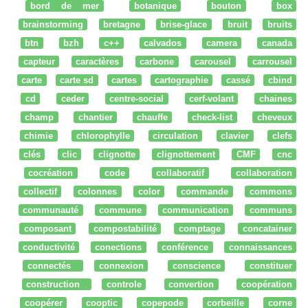
bord de mer
botanique
bouton
box
brainstorming
bretagne
brise-glace
bruit
bruits
btn
bzh
c++
calvados
camera
canada
capteur
caractères
carbone
carousel
carrousel
carte
carte sd
cartes
cartographie
cassé
cbind
cd
ceder
centre-social
cerf-volant
chaines
champ
chantier
chauffe
check-list
cheveux
chimie
chlorophylle
circulation
clavier
clefs
clés
clic
clignotte
clignottement
CMF
cnc
cocréation
code
collaboratif
collaboration
collectif
colonnes
color
commande
commons
communauté
commune
communication
communs
composant
compostabilité
comptage
concatainer
conductivité
conections
conférence
connaissances
connectés
connexion
conscience
constituer
construction
controle
convertion
coopération
coopérer
cooptic
copepode
corbeille
corne