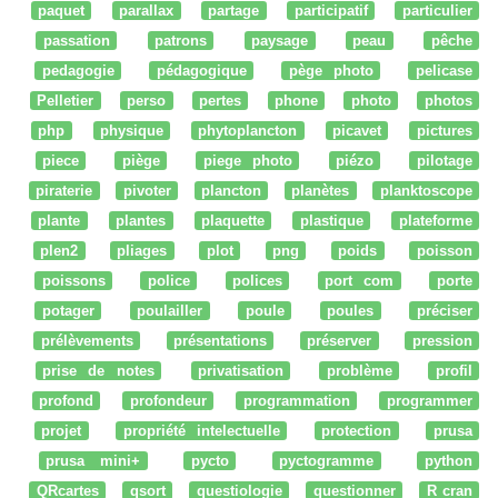
paquet
parallax
partage
participatif
particulier
passation
patrons
paysage
peau
pêche
pedagogie
pédagogique
pège photo
pelicase
Pelletier
perso
pertes
phone
photo
photos
php
physique
phytoplancton
picavet
pictures
piece
piège
piege photo
piézo
pilotage
piraterie
pivoter
plancton
planètes
planktoscope
plante
plantes
plaquette
plastique
plateforme
plen2
pliages
plot
png
poids
poisson
poissons
police
polices
port com
porte
potager
poulailler
poule
poules
préciser
prélèvements
présentations
préserver
pression
prise de notes
privatisation
problème
profil
profond
profondeur
programmation
programmer
projet
propriété intelectuelle
protection
prusa
prusa mini+
pycto
pyctogramme
python
QRcartes
qsort
questiologie
questionner
R cran