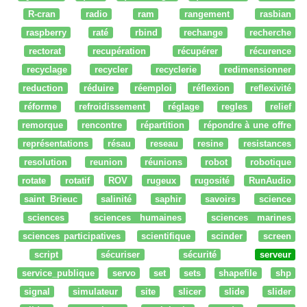
R-cran
radio
ram
rangement
rasbian
raspberry
raté
rbind
rechange
recherche
rectorat
recupération
récupérer
récurence
recyclage
recycler
recyclerie
redimensionner
reduction
réduire
réemploi
réflexion
reflexivité
réforme
refroidissement
réglage
regles
relief
remorque
rencontre
répartition
répondre à une offre
représentations
résau
reseau
resine
resistances
resolution
reunion
réunions
robot
robotique
rotate
rotatif
ROV
rugeux
rugosité
RunAudio
saint Brieuc
salinité
saphir
savoirs
science
sciences
sciences humaines
sciences marines
sciences participatives
scientifique
scinder
screen
script
sécuriser
sécurité
serveur
service_publique
servo
set
sets
shapefile
shp
signal
simulateur
site
slicer
slide
slider