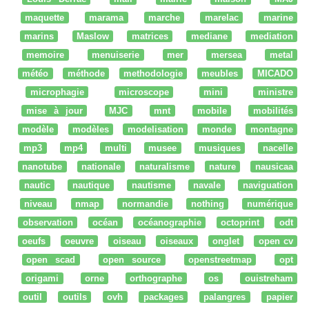
maquette
marama
marche
marelac
marine
marins
Maslow
matrices
mediane
mediation
memoire
menuiserie
mer
mersea
metal
météo
méthode
methodologie
meubles
MICADO
microphagie
microscope
mini
ministre
mise à jour
MJC
mnt
mobile
mobilités
modèle
modèles
modelisation
monde
montagne
mp3
mp4
multi
musee
musiques
nacelle
nanotube
nationale
naturalisme
nature
nausicaa
nautic
nautique
nautisme
navale
naviguation
niveau
nmap
normandie
nothing
numérique
observation
océan
océanographie
octoprint
odt
oeufs
oeuvre
oiseau
oiseaux
onglet
open cv
open scad
open source
openstreetmap
opt
origami
orne
orthographe
os
ouistreham
outil
outils
ovh
packages
palangres
papier