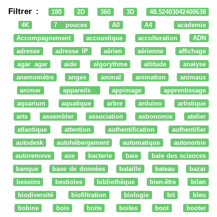
Filtrer :
180
2D
360
3D
48.52403042400638
4K
7 pouces
A0
A4
academie
Accompagnement
accoustique
acculturation
ADN
adresse
adresse IP
aérien
aérienne
affichage
agar agar
aide
algorythme
altitude
analyse
anemomètre
anges
animal
animation
animaux
animer
appareils
appimage
apprentissage
aquarium
aquatique
arbre
arduino
artistique
arts
assembler
association
astronomie
atelier
atlantique
attention
authentification
authentifier
autodesk
autohébergement
automatique
autonomie
autoremove
axe
bacterie
baie
baie des sciences
banque
base de données
bataille
bateau
bazar
besoins
bestioles
bibliothèque
bien-être
bilan
biodiversité
biofiltration
biologie
bit
bleu
bobine
bois
boite
boites
boot
booter