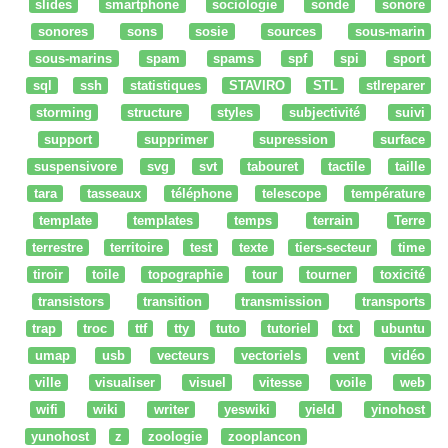
slides
smartphone
sociologie
sonde
sonore
sonores
sons
sosie
sources
sous-marin
sous-marins
spam
spams
spf
spi
sport
sql
ssh
statistiques
STAVIRO
STL
stlreparer
storming
structure
styles
subjectivité
suivi
support
supprimer
supression
surface
suspensivore
svg
svt
tabouret
tactile
taille
tara
tasseaux
téléphone
telescope
température
template
templates
temps
terrain
Terre
terrestre
territoire
test
texte
tiers-secteur
time
tiroir
toile
topographie
tour
tourner
toxicité
transistors
transition
transmission
transports
trap
troc
ttf
tty
tuto
tutoriel
txt
ubuntu
umap
usb
vecteurs
vectoriels
vent
vidéo
ville
visualiser
visuel
vitesse
voile
web
wifi
wiki
writer
yeswiki
yield
yinohost
yunohost
z
zoologie
zooplancon