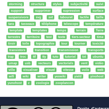
storming
structure
styles
subjectivité
suivi
support
supprimer
supression
surface
suspensivore
svg
svt
tabouret
tactile
taille
tara
tasseaux
téléphone
telescope
température
template
templates
temps
terrain
Terre
terrestre
territoire
test
texte
tiers-secteur
time
tiroir
toile
topographie
tour
tourner
toxicité
transistors
transition
transmission
transports
trap
troc
ttf
tty
tuto
tutoriel
txt
ubuntu
umap
usb
vecteurs
vectoriels
vent
vidéo
ville
visualiser
visuel
vitesse
voile
web
wifi
wiki
writer
yeswiki
yield
yinohost
yunohost
z
zoologie
zooplancon
Droits d'auteurs