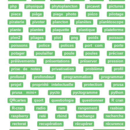
php
physique
phytoplancton
picavet
pictures
piece
piège
piege photo
piézo
pilotage
piraterie
pivoter
plancton
planètes
planktoscope
plante
plantes
plaquette
plastique
plateforme
plen2
pliages
plot
png
poids
poisson
poissons
police
polices
port com
porte
potager
poulailler
poule
poules
préciser
prélèvements
présentations
préserver
pression
prise de notes
privatisation
problème
profil
profond
profondeur
programmation
programmer
projet
propriété intelectuelle
protection
prusa
prusa mini+
pycto
pyctogramme
python
QRcartes
qsort
questiologie
questionner
R cran
R-cran
radio
ram
rangement
rasbian
raspberry
raté
rbind
rechange
recherche
rectorat
recupération
récupérer
récurence