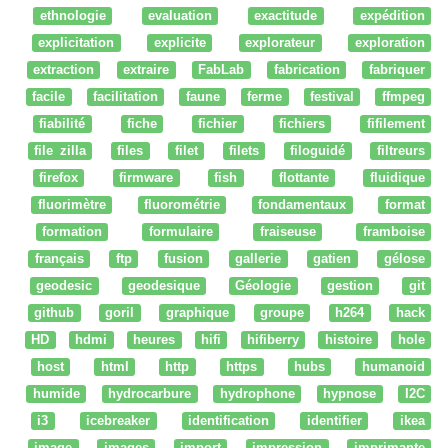
ethnologie
evaluation
exactitude
expédition
explicitation
explicite
explorateur
exploration
extraction
extraire
FabLab
fabrication
fabriquer
facile
facilitation
faune
ferme
festival
ffmpeg
fiabilité
fiche
fichier
fichiers
fifilement
file zilla
files
filet
filets
filoguidé
filtreurs
firefox
firmware
fish
flottante
fluidique
fluorimètre
fluorométrie
fondamentaux
format
formation
formulaire
fraiseuse
framboise
français
ftp
fusion
gallerie
gatien
gélose
geodesic
geodesique
Géologie
gestion
git
github
goril
graphique
groupe
h264
hack
HD
hdmi
heures
hifi
hifiberry
histoire
hole
host
html
http
https
hubs
humanoid
humide
hydrocarbure
hydrophone
hypnose
I2C
i3
icebreaker
identification
identifier
ikea
image
images
import
impression
imprimante