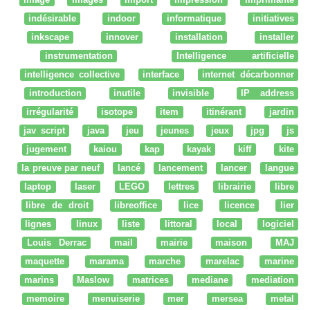
indésirable
indoor
informatique
initiatives
inkscape
innover
installation
installer
instrumentation
Intelligence artificielle
intelligence collective
interface
internet décarbonner
introduction
inutile
invisible
IP address
irrégularité
isotope
item
itinérant
jardin
jav script
java
jeu
jeunes
jeux
jpg
js
jugement
kaiou
kap
kayak
kiff
kite
la preuve par neuf
lancé
lancement
lancer
langue
laptop
laser
LEGO
lettres
librairie
libre
libre de droit
libreoffice
lice
licence
lier
lignes
linux
liste
littoral
local
logiciel
Louis Derrac
mail
mairie
maison
MAJ
maquette
marama
marche
marelac
marine
marins
Maslow
matrices
mediane
mediation
memoire
menuiserie
mer
mersea
metal