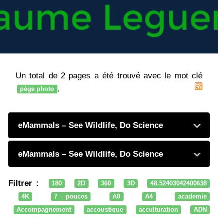
Un total de 2 pages a été trouvé avec le mot clé
.
pège photo
eMammals – See Wildlife, Do Science
eMammals – See Wildlife, Do Science
Filtrer :
180
2D
360
3D
48.52403042400638
4K
7 pouces
A0
A4
academie
Accompagnement
accoustique
acculturation
ADN