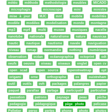
météo
méthode
methodologie
meubles
MICADO
microphagie
microscope
mini
ministre
mise à jour
MJC
mnt
mobile
mobilités
modèle
modèles
modelisation
monde
montagne
mp3
mp4
multi
musee
musiques
nacelle
nanotube
nationale
naturalisme
nature
nausicaa
nautic
nautique
nautisme
navale
naviguation
niveau
nmap
normandie
nothing
numérique
observation
océan
océanographie
octoprint
odt
oeufs
oeuvre
oiseau
oiseaux
onglet
open cv
open scad
open source
openstreetmap
opt
origami
orne
orthographe
os
ouistreham
outil
outils
ovh
packages
palangres
papier
paquet
parallax
partage
participatif
particulier
passation
patrons
paysage
peau
pêche
pedagogie
pédagogique
pège photo
pelicase
Pelletier
perso
pertes
phone
photo
photos