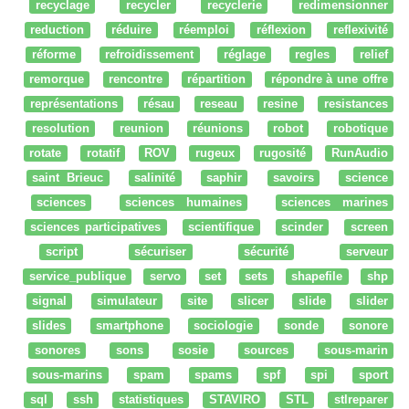
recyclage
recycler
recyclerie
redimensionner
reduction
réduire
réemploi
réflexion
reflexivité
réforme
refroidissement
réglage
regles
relief
remorque
rencontre
répartition
répondre à une offre
représentations
résau
reseau
resine
resistances
resolution
reunion
réunions
robot
robotique
rotate
rotatif
ROV
rugeux
rugosité
RunAudio
saint Brieuc
salinité
saphir
savoirs
science
sciences
sciences humaines
sciences marines
sciences participatives
scientifique
scinder
screen
script
sécuriser
sécurité
serveur
service_publique
servo
set
sets
shapefile
shp
signal
simulateur
site
slicer
slide
slider
slides
smartphone
sociologie
sonde
sonore
sonores
sons
sosie
sources
sous-marin
sous-marins
spam
spams
spf
spi
sport
sql
ssh
statistiques
STAVIRO
STL
stlreparer