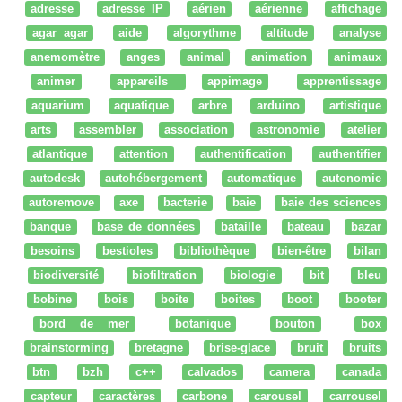
adresse
adresse IP
aérien
aérienne
affichage
agar agar
aide
algorythme
altitude
analyse
anemomètre
anges
animal
animation
animaux
animer
appareils
appimage
apprentissage
aquarium
aquatique
arbre
arduino
artistique
arts
assembler
association
astronomie
atelier
atlantique
attention
authentification
authentifier
autodesk
autohébergement
automatique
autonomie
autoremove
axe
bacterie
baie
baie des sciences
banque
base de données
bataille
bateau
bazar
besoins
bestioles
bibliothèque
bien-être
bilan
biodiversité
biofiltration
biologie
bit
bleu
bobine
bois
boite
boites
boot
booter
bord de mer
botanique
bouton
box
brainstorming
bretagne
brise-glace
bruit
bruits
btn
bzh
c++
calvados
camera
canada
capteur
caractères
carbone
carousel
carrousel