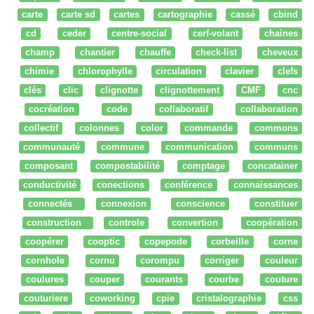
carte
carte sd
cartes
cartographie
cassé
cbind
cd
ceder
centre-social
cerf-volant
chaines
champ
chantier
chauffe
check-list
cheveux
chimie
chlorophylle
circulation
clavier
clefs
clés
clic
clignotte
clignottement
CMF
cnc
cocréation
code
collaboratif
collaboration
collectif
colonnes
color
commande
commons
communauté
commune
communication
communs
composant
compostabilité
comptage
concatainer
conductivité
conections
conférence
connaissances
connectés
connexion
conscience
constituer
construction
controle
convertion
coopération
coopérer
cooptic
copepode
corbeille
corne
cornhole
cornu
corompu
corriger
couleur
coulures
couper
courants
courbe
couture
couturiere
coworking
cpie
cristalographie
css