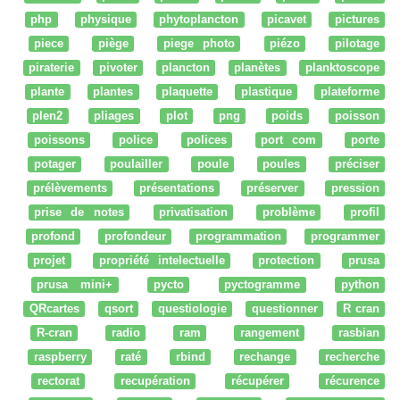
php
physique
phytoplancton
picavet
pictures
piece
piège
piege photo
piézo
pilotage
piraterie
pivoter
plancton
planètes
planktoscope
plante
plantes
plaquette
plastique
plateforme
plen2
pliages
plot
png
poids
poisson
poissons
police
polices
port com
porte
potager
poulailler
poule
poules
préciser
prélèvements
présentations
préserver
pression
prise de notes
privatisation
problème
profil
profond
profondeur
programmation
programmer
projet
propriété intelectuelle
protection
prusa
prusa mini+
pycto
pyctogramme
python
QRcartes
qsort
questiologie
questionner
R cran
R-cran
radio
ram
rangement
rasbian
raspberry
raté
rbind
rechange
recherche
rectorat
recupération
récupérer
récurence