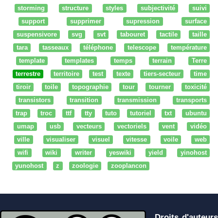
storming
structure
styles
subjectivité
suivi
support
supprimer
supression
surface
suspensivore
svg
svt
tabouret
tactile
taille
tara
tasseaux
téléphone
telescope
température
template
templates
temps
terrain
Terre
terrestre
territoire
test
texte
tiers-secteur
time
tiroir
toile
topographie
tour
tourner
toxicité
transistors
transition
transmission
transports
trap
troc
ttf
tty
tuto
tutoriel
txt
ubuntu
umap
usb
vecteurs
vectoriels
vent
vidéo
ville
visualiser
visuel
vitesse
voile
web
wifi
wiki
writer
yeswiki
yield
yinohost
yunohost
z
zoologie
zooplancon
Droits d'auteurs