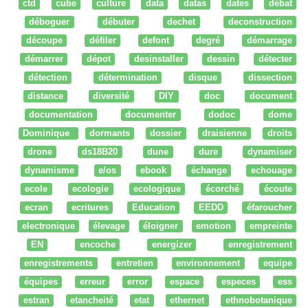
ctd
cube
culture
data
datas
dates
débat
déboguer
débuter
dechet
deconstruction
découpe
défiler
defont
degré
démarrage
démarrer
dépot
desinstaller
dessin
détecter
détection
détermination
disque
dissection
distance
diversité
DIY
doc
document
documentation
documenter
dodoc
dome
Dominique
dormants
dossier
draisienne
droits
drone
ds18B20
dune
dure
dynamiser
dynamisme
e/os
ebook
échange
echouage
ecole
ecologie
ecologique
écorché
écoute
ecran
ecritures
Education
EEDD
éfaroucher
electronique
élevage
éloigner
emotion
empreinte
EN
encoche
energizer
enregistrement
enregistrements
entretien
environnement
equipe
équipes
erreur
error
espace
especes
ess
estran
etancheité
etat
ethernet
ethnobotanique