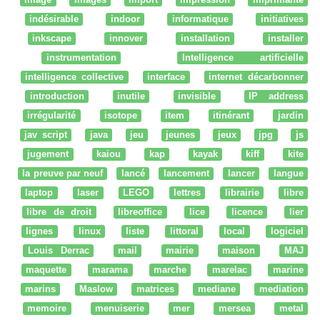
indésirable
indoor
informatique
initiatives
inkscape
innover
installation
installer
instrumentation
Intelligence artificielle
intelligence collective
interface
internet décarbonner
introduction
inutile
invisible
IP address
irrégularité
isotope
item
itinérant
jardin
jav script
java
jeu
jeunes
jeux
jpg
js
jugement
kaiou
kap
kayak
kiff
kite
la preuve par neuf
lancé
lancement
lancer
langue
laptop
laser
LEGO
lettres
librairie
libre
libre de droit
libreoffice
lice
licence
lier
lignes
linux
liste
littoral
local
logiciel
Louis Derrac
mail
mairie
maison
MAJ
maquette
marama
marche
marelac
marine
marins
Maslow
matrices
mediane
mediation
memoire
menuiserie
mer
mersea
metal