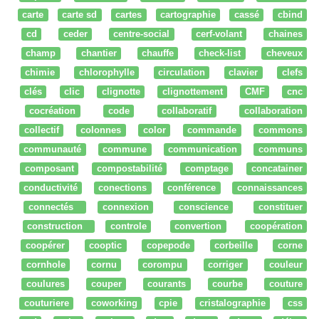
carte
carte sd
cartes
cartographie
cassé
cbind
cd
ceder
centre-social
cerf-volant
chaines
champ
chantier
chauffe
check-list
cheveux
chimie
chlorophylle
circulation
clavier
clefs
clés
clic
clignotte
clignottement
CMF
cnc
cocréation
code
collaboratif
collaboration
collectif
colonnes
color
commande
commons
communauté
commune
communication
communs
composant
compostabilité
comptage
concatainer
conductivité
conections
conférence
connaissances
connectés
connexion
conscience
constituer
construction
controle
convertion
coopération
coopérer
cooptic
copepode
corbeille
corne
cornhole
cornu
corompu
corriger
couleur
coulures
couper
courants
courbe
couture
couturiere
coworking
cpie
cristalographie
css