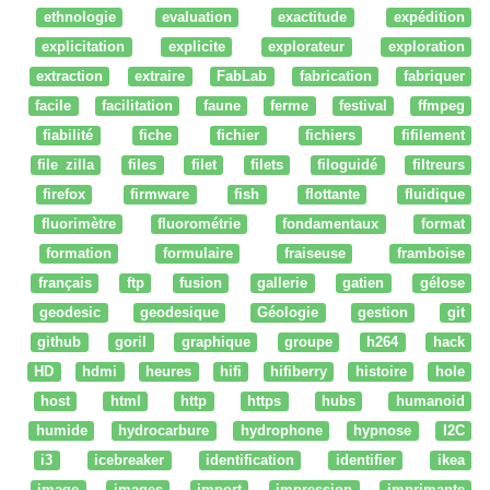
ethnologie
evaluation
exactitude
expédition
explicitation
explicite
explorateur
exploration
extraction
extraire
FabLab
fabrication
fabriquer
facile
facilitation
faune
ferme
festival
ffmpeg
fiabilité
fiche
fichier
fichiers
fifilement
file zilla
files
filet
filets
filoguidé
filtreurs
firefox
firmware
fish
flottante
fluidique
fluorimètre
fluorométrie
fondamentaux
format
formation
formulaire
fraiseuse
framboise
français
ftp
fusion
gallerie
gatien
gélose
geodesic
geodesique
Géologie
gestion
git
github
goril
graphique
groupe
h264
hack
HD
hdmi
heures
hifi
hifiberry
histoire
hole
host
html
http
https
hubs
humanoid
humide
hydrocarbure
hydrophone
hypnose
I2C
i3
icebreaker
identification
identifier
ikea
image
images
import
impression
imprimante