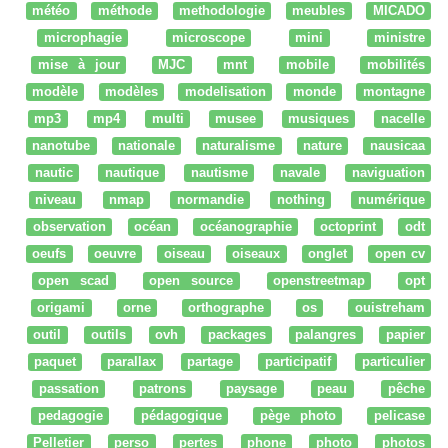
météo
méthode
methodologie
meubles
MICADO
microphagie
microscope
mini
ministre
mise à jour
MJC
mnt
mobile
mobilités
modèle
modèles
modelisation
monde
montagne
mp3
mp4
multi
musee
musiques
nacelle
nanotube
nationale
naturalisme
nature
nausicaa
nautic
nautique
nautisme
navale
naviguation
niveau
nmap
normandie
nothing
numérique
observation
océan
océanographie
octoprint
odt
oeufs
oeuvre
oiseau
oiseaux
onglet
open cv
open scad
open source
openstreetmap
opt
origami
orne
orthographe
os
ouistreham
outil
outils
ovh
packages
palangres
papier
paquet
parallax
partage
participatif
particulier
passation
patrons
paysage
peau
pêche
pedagogie
pédagogique
pège photo
pelicase
Pelletier
perso
pertes
phone
photo
photos