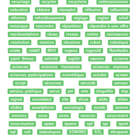
recyclage
recycler
recyclerie
redimensionner
reduction
réduire
réemploi
réflexion
reflexivité
réforme
refroidissement
réglage
regles
relief
remorque
rencontre
répartition
répondre à une offre
représentations
résau
reseau
resine
resistances
resolution
reunion
réunions
robot
robotique
rotate
rotatif
ROV
rugeux
rugosité
RunAudio
saint Brieuc
salinité
saphir
savoirs
science
sciences
sciences humaines
sciences marines
sciences participatives
scientifique
scinder
screen
script
sécuriser
sécurité
serveur
service_publique
servo
set
sets
shapefile
shp
signal
simulateur
site
slicer
slide
slider
slides
smartphone
sociologie
sonde
sonore
sonores
sons
sosie
sources
sous-marin
sous-marins
spam
spams
spf
spi
sport
sql
ssh
statistiques
STAVIRO
STL
stlreparer