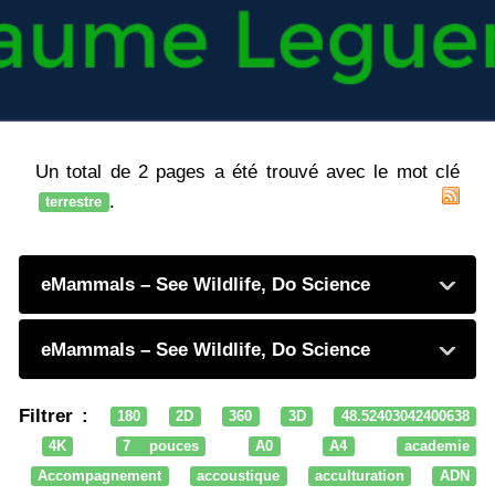
Un total de 2 pages a été trouvé avec le mot clé
.
terrestre
eMammals – See Wildlife, Do Science
eMammals – See Wildlife, Do Science
Filtrer :
180
2D
360
3D
48.52403042400638
4K
7 pouces
A0
A4
academie
Accompagnement
accoustique
acculturation
ADN