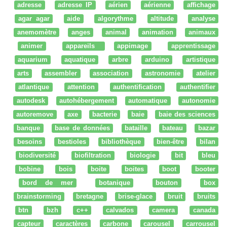
adresse
adresse IP
aérien
aérienne
affichage
agar agar
aide
algorythme
altitude
analyse
anemomètre
anges
animal
animation
animaux
animer
appareils
appimage
apprentissage
aquarium
aquatique
arbre
arduino
artistique
arts
assembler
association
astronomie
atelier
atlantique
attention
authentification
authentifier
autodesk
autohébergement
automatique
autonomie
autoremove
axe
bacterie
baie
baie des sciences
banque
base de données
bataille
bateau
bazar
besoins
bestioles
bibliothèque
bien-être
bilan
biodiversité
biofiltration
biologie
bit
bleu
bobine
bois
boite
boites
boot
booter
bord de mer
botanique
bouton
box
brainstorming
bretagne
brise-glace
bruit
bruits
btn
bzh
c++
calvados
camera
canada
capteur
caractères
carbone
carousel
carrousel