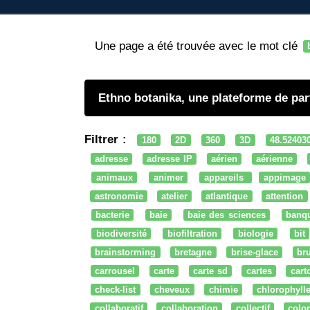
Une page a été trouvée avec le mot clé
Ethno botanika, une plateforme de pa
Filtrer :
180
2D
360
3D
48.52403
adresse
adresse IP
aérien
aérienne
animaux
animer
appareils
appimage
astronomie
atelier
atlantique
attention
bacterie
baie
baie des sciences
banq
biodiversité
biofiltration
biologie
bit
brainstorming
bretagne
brise-glace
bru
carrousel
carte
carte sd
cartes
cart
check-list
cheveux
chimie
chlorophyll
collaboratif
collaboration
collectif
colo