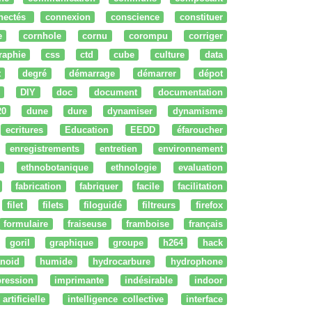
nectés
connexion
conscience
constituer
e
cornhole
cornu
corompu
corriger
raphie
css
ctd
cube
culture
data
t
degré
démarrage
démarrer
dépot
DIY
doc
document
documentation
20
dune
dure
dynamiser
dynamisme
ecritures
Education
EEDD
éfaroucher
enregistrements
entretien
environnement
ethnobotanique
ethnologie
evaluation
fabrication
fabriquer
facile
facilitation
filet
filets
filoguidé
filtreurs
firefox
formulaire
fraiseuse
framboise
français
goril
graphique
groupe
h264
hack
noid
humide
hydrocarbure
hydrophone
ression
imprimante
indésirable
indoor
artificielle
intelligence collective
interface