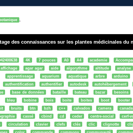
.
botanique
rtage des connaissances sur les plantes médicinales du
042400638
4K
7 pouces
A0
A4
academie
Accompa
affichage
agar agar
aide
algorythme
altitude
analyse
apprentissage
aquarium
aquatique
arbre
arduino
authentification
authentifier
autodesk
autohébergement
ue
base de données
bataille
bateau
bazar
besoins
bleu
bobine
bois
boite
boites
boot
booter
it
bruits
btn
bzh
c++
calvados
camera
canada
ographie
cassé
cbind
cd
ceder
centre-social
cerf-v
e
circulation
clavier
clefs
clés
clic
clignotte
cl
nnes
color
commande
commons
communauté
commu