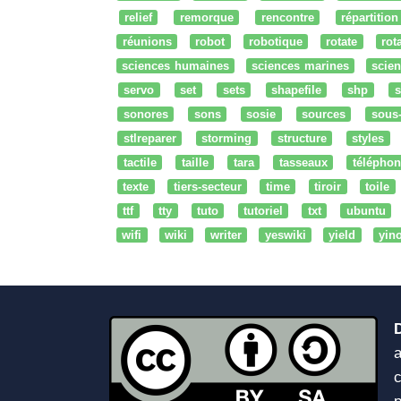
relief
remorque
rencontre
répartition
réunions
robot
robotique
rotate
rota
sciences humaines
sciences marines
scien
servo
set
sets
shapefile
shp
s
sonores
sons
sosie
sources
sous
stlreparer
storming
structure
styles
tactile
taille
tara
tasseaux
téléphon
texte
tiers-secteur
time
tiroir
toile
ttf
tty
tuto
tutoriel
txt
ubuntu
wifi
wiki
writer
yeswiki
yield
yin
a
c