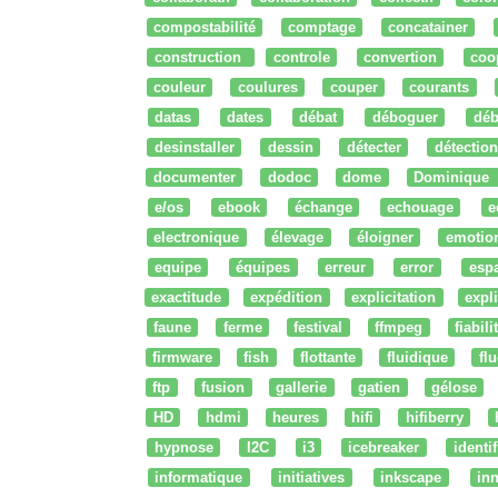
compostabilité
comptage
concatainer
construction
controle
convertion
coo
couleur
coulures
couper
courants
datas
dates
débat
déboguer
déb
desinstaller
dessin
détecter
détection
documenter
dodoc
dome
Dominique
e/os
ebook
échange
echouage
e
electronique
élevage
éloigner
emotio
equipe
équipes
erreur
error
esp
exactitude
expédition
explicitation
expli
faune
ferme
festival
ffmpeg
fiabili
firmware
fish
flottante
fluidique
fl
ftp
fusion
gallerie
gatien
gélose
HD
hdmi
heures
hifi
hifiberry
hypnose
I2C
i3
icebreaker
identi
informatique
initiatives
inkscape
in