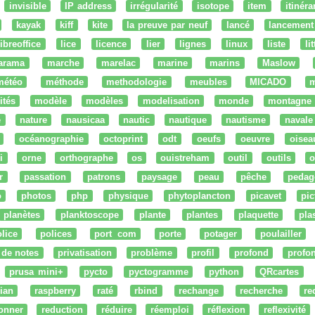
invisible
IP address
irrégularité
isotope
item
itinéra
kayak
kiff
kite
la preuve par neuf
lancé
lancement
libreoffice
lice
licence
lier
lignes
linux
liste
li
arama
marche
marelac
marine
marins
Maslow
météo
méthode
methodologie
meubles
MICADO
m
ités
modèle
modèles
modelisation
monde
montagne
e
nature
nausicaa
nautic
nautique
nautisme
navale
océanographie
octoprint
odt
oeufs
oeuvre
oisea
i
orne
orthographe
os
ouistreham
outil
outils
o
r
passation
patrons
paysage
peau
pêche
pedag
o
photos
php
physique
phytoplancton
picavet
pic
planètes
planktoscope
plante
plantes
plaquette
pla
lice
polices
port com
porte
potager
poulailler
 de notes
privatisation
problème
profil
profond
profo
prusa mini+
pycto
pyctogramme
python
QRcartes
ian
raspberry
raté
rbind
rechange
recherche
re
onner
reduction
réduire
réemploi
réflexion
reflexivité