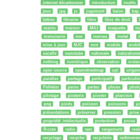
internet décarbonner
introduction
inutile
jeux
jpg
js
jugement
kaiou
kap
lettres
librairie
libre
libre de droit
mairie
maison
MAJ
maquette
m
menuiserie
mer
mersea
metal
mise à jour
MJC
mnt
mobile
mobil
nacelle
nanotube
nationale
naturalism
nothing
numérique
observation
océan
open source
openstreetmap
opt
origam
parallax
partage
participatif
particulie
Pelletier
perso
pertes
phone
phot
pilotage
piraterie
pivoter
plancton
png
poids
poisson
poissons
po
présentations
préserver
pression
prise
propriété intelectuelle
protection
prusa
R-cran
radio
ram
rangement
rasb
recyclage
recycler
recyclerie
redimensi