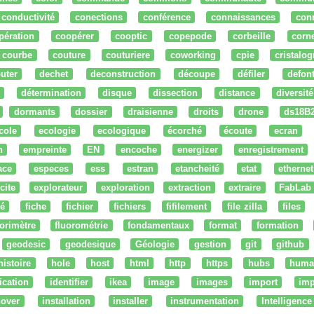
conductivité
conections
conférence
connaissances
con
pération
coopérer
cooptic
copepode
corbeille
corn
courbe
couture
couturiere
coworking
cpie
cristalog
uter
dechet
deconstruction
découpe
défiler
defon
détermination
disque
dissection
distance
diversité
dormants
dossier
draisienne
droits
drone
ds18B
cole
ecologie
ecologique
écorché
écoute
ecran
n
empreinte
EN
encoche
energizer
enregistrement
ace
especes
ess
estran
etancheité
etat
ethernet
cite
explorateur
exploration
extraction
extraire
FabLab
té
fiche
fichier
fichiers
fifilement
file zilla
files
uorimètre
fluorométrie
fondamentaux
format
formation
geodesic
geodesique
Géologie
gestion
git
github
histoire
hole
host
html
http
https
hubs
huma
fication
identifier
ikea
image
images
import
imp
nover
installation
installer
instrumentation
Intelligence 