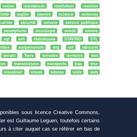
resine
resistances
resolution
reunion
linité
saphir
savoirs
science
sciences
curiser
sécurité
serveur
service_publique
smartphone
sociologie
sonde
sonore
sql
ssh
statistiques
STAVIRO
STL
rface
suspensivore
svg
svt
tabouret
terrain
Terre
terrestre
territoire
test
tion
transmission
transports
trap
troc
visualiser
visuel
vitesse
voile
web
sponibles sous licence Creative Commons,
iter est Guillaume Leguen, toutefois certains
urs à citer auquel cas se référer en bas de