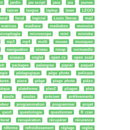
nt
jardin
jav script
java
jeu
jeunes
lancer
langue
laptop
laser
LEGO
ttoral
local
logiciel
Louis Derrac
mail
matrices
mediane
mediation
memoire
icrophagie
microscope
mini
ministre
mp3
mp4
multi
musee
musiques
naviguation
niveau
nmap
normandie
u
oiseaux
onglet
open cv
open scad
vh
packages
palangres
papier
paquet
ogie
pédagogique
pège photo
pelicase
tures
piece
piège
piege photo
piézo
stique
plateforme
plen2
pliages
plot
poule
poules
préciser
prélèvements
ndeur
programmation
programmer
projet
qsort
questiologie
questionner
R cran
ctorat
recupération
récupérer
récurence
réforme
refroidissement
réglage
regles