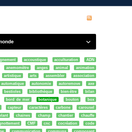
 monde
gnement
accoustique
acculturation
ADN
anemomètre
anges
animal
animation
artistique
arts
assembler
association
automatique
autonomie
autoremove
axe
bestioles
bibliothèque
bien-être
bilan
bord de mer
botanique
bouton
box
capteur
caractères
carbone
carousel
olant
chaines
champ
chantier
chauffe
ignottement
CMF
cnc
cocréation
code
ne
communication
communs
composant