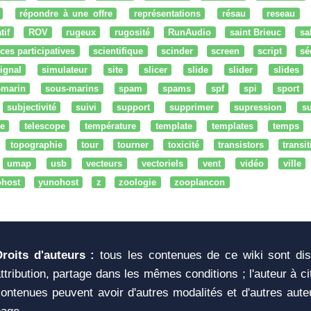
répondre à une offre
représentations
résau
reseau
tif
ROV
rugeux
rugosité
RunAudio
saint Brieuc
sa
ces participatives
scientifique
scinder
screen
script
sé
ignal
simulateur
site
slicer
slide
slider
slides
-marin
sous-marins
spam
spams
spf
spi
sport
subjectivité
suivi
support
supprimer
supression
su
e
telescope
température
template
templates
temps
topographie
tour
tourner
toxicité
transistors
transi
umap
usb
vecteurs
vectoriels
vent
vidéo
ville
ohost
yunohost
z
zoologie
zooplancon
Droits d'auteurs :
tous les contenues de ce wiki sont di
ttribution, partage dans les mêmes conditions ; l'auteur à c
ontenues peuvent avoir d'autres modalités et d'autres aute