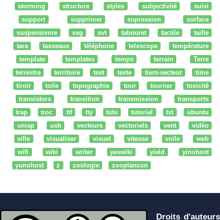
storming
structure
styles
subjectivité
suivi
support
supprimer
supression
surface
suspensivore
svg
svt
tabouret
tactile
taille
tara
tasseaux
téléphone
telescope
température
template
templates
temps
terrain
Terre
terrestre
territoire
test
texte
tiers-secteur
time
tiroir
toile
topographie
tour
tourner
toxicité
transistors
transition
transmission
transports
trap
troc
ttf
tty
tuto
tutoriel
txt
ubuntu
umap
usb
vecteurs
vectoriels
vent
vidéo
ville
visualiser
visuel
vitesse
voile
web
wifi
wiki
writer
yeswiki
yield
yinohost
yunohost
z
zoologie
zooplancon
Droits d'auteurs