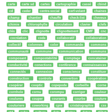
carte
carte sd
cartes
cartographie
cassé
cbind
cd
ceder
centre-social
cerf-volant
chaines
champ
chantier
chauffe
check-list
cheveux
chimie
chlorophylle
circulation
clavier
clefs
clés
clic
clignotte
clignottement
CMF
cnc
cocréation
code
collaboratif
collaboration
collectif
colonnes
color
commande
commons
communauté
commune
communication
communs
composant
compostabilité
comptage
concatainer
conductivité
conections
conférence
connaissances
connectés
connexion
conscience
constituer
construction
controle
convertion
coopération
coopérer
cooptic
copepode
corbeille
corne
cornhole
cornu
corompu
corriger
couleur
coulures
couper
courants
courbe
couture
couturiere
coworking
cpie
cristalographie
css