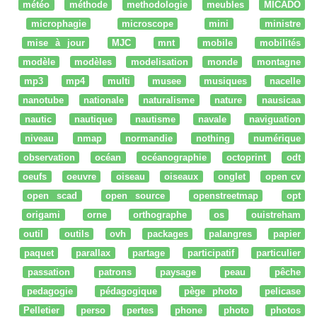
météo
méthode
methodologie
meubles
MICADO
microphagie
microscope
mini
ministre
mise à jour
MJC
mnt
mobile
mobilités
modèle
modèles
modelisation
monde
montagne
mp3
mp4
multi
musee
musiques
nacelle
nanotube
nationale
naturalisme
nature
nausicaa
nautic
nautique
nautisme
navale
naviguation
niveau
nmap
normandie
nothing
numérique
observation
océan
océanographie
octoprint
odt
oeufs
oeuvre
oiseau
oiseaux
onglet
open cv
open scad
open source
openstreetmap
opt
origami
orne
orthographe
os
ouistreham
outil
outils
ovh
packages
palangres
papier
paquet
parallax
partage
participatif
particulier
passation
patrons
paysage
peau
pêche
pedagogie
pédagogique
pège photo
pelicase
Pelletier
perso
pertes
phone
photo
photos