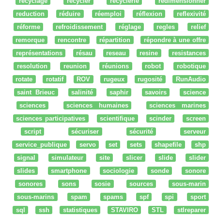
recyclage
recycler
recyclerie
redimensionner
reduction
réduire
réemploi
réflexion
reflexivité
réforme
refroidissement
réglage
regles
relief
remorque
rencontre
répartition
répondre à une offre
représentations
résau
reseau
resine
resistances
resolution
reunion
réunions
robot
robotique
rotate
rotatif
ROV
rugeux
rugosité
RunAudio
saint Brieuc
salinité
saphir
savoirs
science
sciences
sciences humaines
sciences marines
sciences participatives
scientifique
scinder
screen
script
sécuriser
sécurité
serveur
service_publique
servo
set
sets
shapefile
shp
signal
simulateur
site
slicer
slide
slider
slides
smartphone
sociologie
sonde
sonore
sonores
sons
sosie
sources
sous-marin
sous-marins
spam
spams
spf
spi
sport
sql
ssh
statistiques
STAVIRO
STL
stlreparer