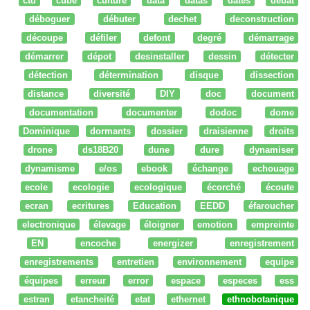
ctd
cube
culture
data
datas
dates
débat
déboguer
débuter
dechet
deconstruction
découpe
défiler
defont
degré
démarrage
démarrer
dépot
desinstaller
dessin
détecter
détection
détermination
disque
dissection
distance
diversité
DIY
doc
document
documentation
documenter
dodoc
dome
Dominique
dormants
dossier
draisienne
droits
drone
ds18B20
dune
dure
dynamiser
dynamisme
e/os
ebook
échange
echouage
ecole
ecologie
ecologique
écorché
écoute
ecran
ecritures
Education
EEDD
éfaroucher
electronique
élevage
éloigner
emotion
empreinte
EN
encoche
energizer
enregistrement
enregistrements
entretien
environnement
equipe
équipes
erreur
error
espace
especes
ess
estran
etancheité
etat
ethernet
ethnobotanique