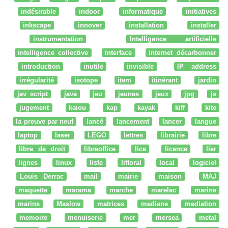
indésirable
indoor
informatique
initiatives
inkscape
innover
installation
installer
instrumentation
Intelligence artificielle
intelligence collective
interface
internet décarbonner
introduction
inutile
invisible
IP address
irrégularité
isotope
item
itinérant
jardin
jav script
java
jeu
jeunes
jeux
jpg
js
jugement
kaiou
kap
kayak
kiff
kite
la preuve par neuf
lancé
lancement
lancer
langue
laptop
laser
LEGO
lettres
librairie
libre
libre de droit
libreoffice
lice
licence
lier
lignes
linux
liste
littoral
local
logiciel
Louis Derrac
mail
mairie
maison
MAJ
maquette
marama
marche
marelac
marine
marins
Maslow
matrices
mediane
mediation
memoire
menuiserie
mer
mersea
metal