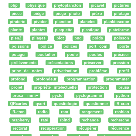
php
physique
phytoplancton
picavet
pictures
piece
piège
piege photo
piézo
pilotage
piraterie
pivoter
plancton
planètes
planktoscope
plante
plantes
plaquette
plastique
plateforme
plen2
pliages
plot
png
poids
poisson
poissons
police
polices
port com
porte
potager
poulailler
poule
poules
préciser
prélèvements
présentations
préserver
pression
prise de notes
privatisation
problème
profil
profond
profondeur
programmation
programmer
projet
propriété intelectuelle
protection
prusa
prusa mini+
pycto
pyctogramme
python
QRcartes
qsort
questiologie
questionner
R cran
R-cran
radio
ram
rangement
rasbian
raspberry
raté
rbind
rechange
recherche
rectorat
recupération
récupérer
récurence