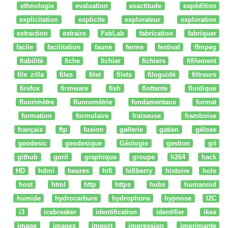
ethnologie
evaluation
exactitude
expédition
explicitation
explicite
explorateur
exploration
extraction
extraire
FabLab
fabrication
fabriquer
facile
facilitation
faune
ferme
festival
ffmpeg
fiabilité
fiche
fichier
fichiers
fifilement
file zilla
files
filet
filets
filoguidé
filtreurs
firefox
firmware
fish
flottante
fluidique
fluorimètre
fluorométrie
fondamentaux
format
formation
formulaire
fraiseuse
framboise
français
ftp
fusion
gallerie
gatien
gélose
geodesic
geodesique
Géologie
gestion
git
github
goril
graphique
groupe
h264
hack
HD
hdmi
heures
hifi
hifiberry
histoire
hole
host
html
http
https
hubs
humanoid
humide
hydrocarbure
hydrophone
hypnose
I2C
i3
icebreaker
identification
identifier
ikea
image
images
import
impression
imprimante