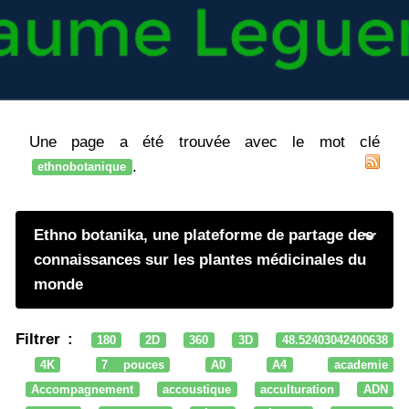
Une page a été trouvée avec le mot clé
.
ethnobotanique
Ethno botanika, une plateforme de partage des
connaissances sur les plantes médicinales du
monde
Filtrer :
180
2D
360
3D
48.52403042400638
4K
7 pouces
A0
A4
academie
Accompagnement
accoustique
acculturation
ADN