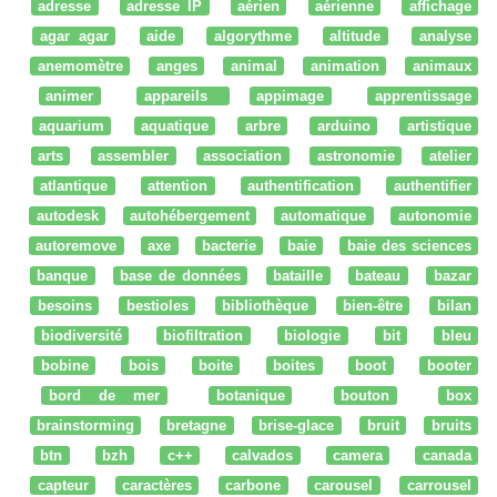
adresse
adresse IP
aérien
aérienne
affichage
agar agar
aide
algorythme
altitude
analyse
anemomètre
anges
animal
animation
animaux
animer
appareils
appimage
apprentissage
aquarium
aquatique
arbre
arduino
artistique
arts
assembler
association
astronomie
atelier
atlantique
attention
authentification
authentifier
autodesk
autohébergement
automatique
autonomie
autoremove
axe
bacterie
baie
baie des sciences
banque
base de données
bataille
bateau
bazar
besoins
bestioles
bibliothèque
bien-être
bilan
biodiversité
biofiltration
biologie
bit
bleu
bobine
bois
boite
boites
boot
booter
bord de mer
botanique
bouton
box
brainstorming
bretagne
brise-glace
bruit
bruits
btn
bzh
c++
calvados
camera
canada
capteur
caractères
carbone
carousel
carrousel