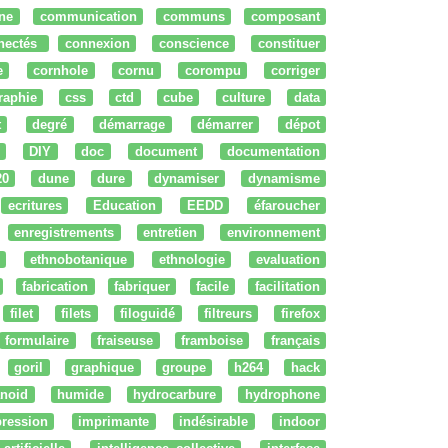
ne
communication
communs
composant
nectés
connexion
conscience
constituer
e
cornhole
cornu
corompu
corriger
raphie
css
ctd
cube
culture
data
t
degré
démarrage
démarrer
dépot
DIY
doc
document
documentation
20
dune
dure
dynamiser
dynamisme
ecritures
Education
EEDD
éfaroucher
enregistrements
entretien
environnement
ethnobotanique
ethnologie
evaluation
fabrication
fabriquer
facile
facilitation
filet
filets
filoguidé
filtreurs
firefox
formulaire
fraiseuse
framboise
français
goril
graphique
groupe
h264
hack
noid
humide
hydrocarbure
hydrophone
ression
imprimante
indésirable
indoor