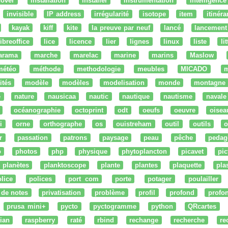
nover
installation
installer
instrumentation
Intelligence 
invisible
IP address
irrégularité
isotope
item
itinéra
kayak
kiff
kite
la preuve par neuf
lancé
lancement
libreoffice
lice
licence
lier
lignes
linux
liste
li
arama
marche
marelac
marine
marins
Maslow
météo
méthode
methodologie
meubles
MICADO
m
ités
modèle
modèles
modelisation
monde
montagne
e
nature
nausicaa
nautic
nautique
nautisme
navale
océanographie
octoprint
odt
oeufs
oeuvre
oisea
i
orne
orthographe
os
ouistreham
outil
outils
o
r
passation
patrons
paysage
peau
pêche
pedag
o
photos
php
physique
phytoplancton
picavet
pic
planètes
planktoscope
plante
plantes
plaquette
pla
lice
polices
port com
porte
potager
poulailler
 de notes
privatisation
problème
profil
profond
profo
prusa mini+
pycto
pyctogramme
python
QRcartes
ian
raspberry
raté
rbind
rechange
recherche
re