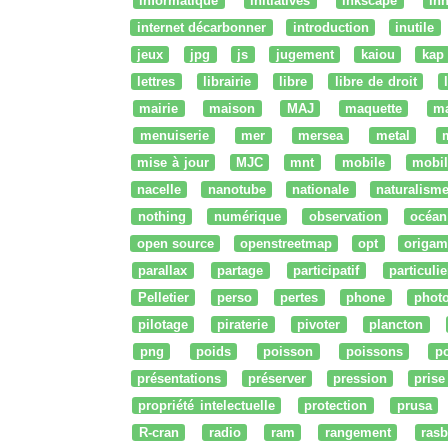
informatique
initiatives
inkscape
in
internet décarbonner
introduction
inutile
jeux
jpg
js
jugement
kaiou
kap
lettres
librairie
libre
libre de droit
mairie
maison
MAJ
maquette
m
menuiserie
mer
mersea
metal
mise à jour
MJC
mnt
mobile
mobil
nacelle
nanotube
nationale
naturalism
nothing
numérique
observation
océan
open source
openstreetmap
opt
origam
parallax
partage
participatif
particulie
Pelletier
perso
pertes
phone
phot
pilotage
piraterie
pivoter
plancton
png
poids
poisson
poissons
po
présentations
préserver
pression
prise
propriété intelectuelle
protection
prusa
R-cran
radio
ram
rangement
rasb