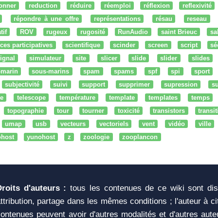
onner
reduction
réduire
réemploi
réflexion
reflexivité
répondre à une offre
représentations
résau
reseau
tif
ROV
rugeux
rugosité
RunAudio
saint Brieuc
sa
ces participatives
scientifique
scinder
screen
script
sé
ignal
simulateur
site
slicer
slide
slider
slides
-marin
sous-marins
spam
spams
spf
spi
sport
subjectivité
suivi
support
supprimer
supression
su
e
telescope
température
template
templates
temps
topographie
tour
tourner
toxicité
transistors
transi
umap
usb
vecteurs
vectoriels
vent
vidéo
ville
ohost
yunohost
z
zoologie
zooplancon
Droits d'auteurs :
tous les contenues de ce wiki sont di
ttribution, partage dans les mêmes conditions ; l'auteur à c
ontenues peuvent avoir d'autres modalités et d'autres aute