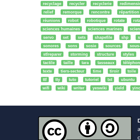
recyclage
recycler
recyclerie
redimensi
relief
remorque
rencontre
répartition
réunions
robot
robotique
rotate
rota
sciences humaines
sciences marines
scien
servo
set
sets
shapefile
shp
s
sonores
sons
sosie
sources
sous
stlreparer
storming
structure
styles
tactile
taille
tara
tasseaux
téléphon
texte
tiers-secteur
time
tiroir
toile
ttf
tty
tuto
tutoriel
txt
ubuntu
wifi
wiki
writer
yeswiki
yield
yin
a
c