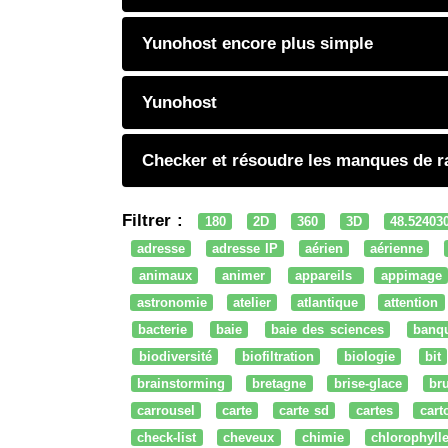
Yunohost encore plus simple
Yunohost
Checker et résoudre les manques de r
Filtrer :
180
2D
360
3D
48.52403
adresse
adresse IP
aérien
aérienne
animaux
animer
appareils
appimage
astronomie
atelier
atlantique
attention
bacterie
baie
baie des sciences
banq
biodiversité
biofiltration
biologie
bit
brainstorming
bretagne
brise-glace
bru
carrousel
carte
carte sd
cartes
cart
check-list
cheveux
chimie
chlorophyll