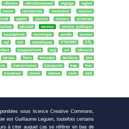
réforme
refroidissement
réglage
regles
resine
resistances
resolution
reunion
linité
saphir
savoirs
science
sciences
curiser
sécurité
serveur
service_publique
smartphone
sociologie
sonde
sonore
sql
ssh
statistiques
STAVIRO
STL
rface
suspensivore
svg
svt
tabouret
terrain
Terre
terrestre
territoire
test
tion
transmission
transports
trap
troc
visualiser
visuel
vitesse
voile
web
sponibles sous licence Creative Commons,
iter est Guillaume Leguen, toutefois certains
urs à citer auquel cas se référer en bas de