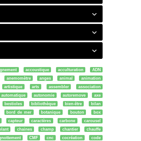
gnement
accoustique
acculturation
ADN
anemomètre
anges
animal
animation
artistique
arts
assembler
association
automatique
autonomie
autoremove
axe
bestioles
bibliothèque
bien-être
bilan
bord de mer
botanique
bouton
box
capteur
caractères
carbone
carousel
olant
chaines
champ
chantier
chauffe
ignottement
CMF
cnc
cocréation
code