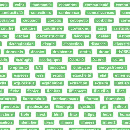
nnes
color
commande
commons
communauté
commu
conductivité
conections
conférence
connaissances
con
pération
coopérer
cooptic
copepode
corbeille
corn
courbe
couture
couturiere
coworking
cpie
cristalog
uter
dechet
deconstruction
découpe
défiler
defon
détermination
disque
dissection
distance
diversité
dormants
dossier
draisienne
droits
drone
ds18B
cole
ecologie
ecologique
écorché
écoute
ecran
n
empreinte
EN
encoche
energizer
enregistrement
ace
especes
ess
estran
etancheité
etat
ethernet
cite
explorateur
exploration
extraction
extraire
FabLab
té
fiche
fichier
fichiers
fifilement
file zilla
files
uorimètre
fluorométrie
fondamentaux
format
formation
geodesic
geodesique
Géologie
gestion
git
github
histoire
hole
host
html
http
https
hubs
huma
fication
identifier
ikea
image
images
import
imp