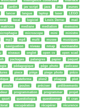
artificielle
intelligence collective
interface
nt
jardin
jav script
java
jeu
jeunes
lancer
langue
laptop
laser
LEGO
ttoral
local
logiciel
Louis Derrac
mail
matrices
mediane
mediation
memoire
icrophagie
microscope
mini
ministre
mp3
mp4
multi
musee
musiques
naviguation
niveau
nmap
normandie
u
oiseaux
onglet
open cv
open scad
vh
packages
palangres
papier
paquet
ogie
pédagogique
pège photo
pelicase
tures
piece
piège
piege photo
piézo
stique
plateforme
plen2
pliages
plot
poule
poules
préciser
prélèvements
ndeur
programmation
programmer
projet
qsort
questiologie
questionner
R cran
ctorat
recupération
récupérer
récurence