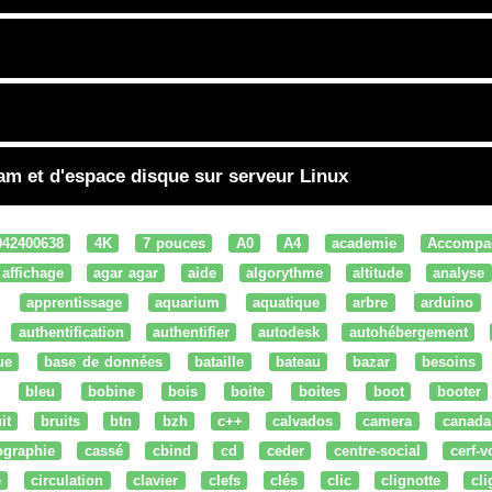
am et d'espace disque sur serveur Linux
042400638
4K
7 pouces
A0
A4
academie
Accompa
affichage
agar agar
aide
algorythme
altitude
analyse
apprentissage
aquarium
aquatique
arbre
arduino
authentification
authentifier
autodesk
autohébergement
ue
base de données
bataille
bateau
bazar
besoins
bleu
bobine
bois
boite
boites
boot
booter
it
bruits
btn
bzh
c++
calvados
camera
canada
ographie
cassé
cbind
cd
ceder
centre-social
cerf-v
e
circulation
clavier
clefs
clés
clic
clignotte
cl