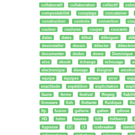
collaboratif
collaboration
collectif
colo
compostabilité
comptage
concatainer
construction
controle
convertion
coo
couleur
coulures
couper
courants
datas
dates
débat
déboguer
déb
desinstaller
dessin
détecter
détection
documenter
dodoc
dome
Dominique
e/os
ebook
échange
echouage
e
electronique
élevage
éloigner
emotio
equipe
équipes
erreur
error
esp
exactitude
expédition
explicitation
expli
faune
ferme
festival
ffmpeg
fiabili
firmware
fish
flottante
fluidique
fl
ftp
fusion
gallerie
gatien
gélose
HD
hdmi
heures
hifi
hifiberry
hypnose
I2C
i3
icebreaker
identi