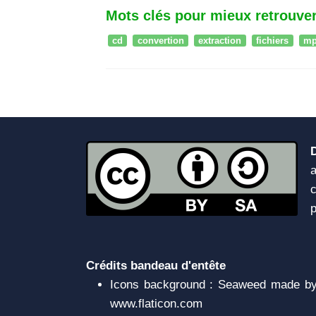
Mots clés pour mieux retrouver
cd
convertion
extraction
fichiers
mp
a
c
Crédits bandeau d'entête
Icons background : Seaweed made by 
www.flaticon.com