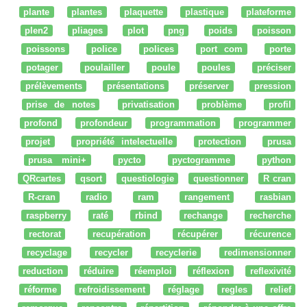
plante
plantes
plaquette
plastique
plateforme
plen2
pliages
plot
png
poids
poisson
poissons
police
polices
port com
porte
potager
poulailler
poule
poules
préciser
prélèvements
présentations
préserver
pression
prise de notes
privatisation
problème
profil
profond
profondeur
programmation
programmer
projet
propriété intelectuelle
protection
prusa
prusa mini+
pycto
pyctogramme
python
QRcartes
qsort
questiologie
questionner
R cran
R-cran
radio
ram
rangement
rasbian
raspberry
raté
rbind
rechange
recherche
rectorat
recupération
récupérer
récurence
recyclage
recycler
recyclerie
redimensionner
reduction
réduire
réemploi
réflexion
reflexivité
réforme
refroidissement
réglage
regles
relief