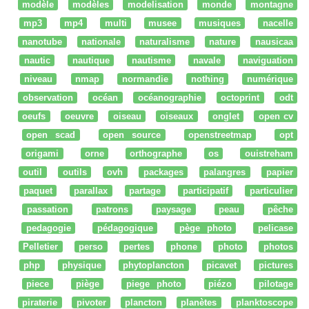
modèle
modèles
modelisation
monde
montagne
mp3
mp4
multi
musee
musiques
nacelle
nanotube
nationale
naturalisme
nature
nausicaa
nautic
nautique
nautisme
navale
naviguation
niveau
nmap
normandie
nothing
numérique
observation
océan
océanographie
octoprint
odt
oeufs
oeuvre
oiseau
oiseaux
onglet
open cv
open scad
open source
openstreetmap
opt
origami
orne
orthographe
os
ouistreham
outil
outils
ovh
packages
palangres
papier
paquet
parallax
partage
participatif
particulier
passation
patrons
paysage
peau
pêche
pedagogie
pédagogique
pège photo
pelicase
Pelletier
perso
pertes
phone
photo
photos
php
physique
phytoplancton
picavet
pictures
piece
piège
piege photo
piézo
pilotage
piraterie
pivoter
plancton
planètes
planktoscope