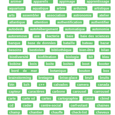
animer
appareils
appimage
apprentissage
aquarium
aquatique
arbre
arduino
artistique
arts
assembler
association
astronomie
atelier
atlantique
attention
authentification
authentifier
autodesk
autohébergement
automatique
autonomie
autoremove
axe
bacterie
baie
baie des sciences
banque
base de données
bataille
bateau
bazar
besoins
bestioles
bibliothèque
bien-être
bilan
biodiversité
biofiltration
biologie
bit
bleu
bobine
bois
boite
boites
boot
booter
bord de mer
botanique
bouton
box
brainstorming
bretagne
brise-glace
bruit
bruits
btn
bzh
c++
calvados
camera
canada
capteur
caractères
carbone
carousel
carrousel
carte
carte sd
cartes
cartographie
cassé
cbind
cd
ceder
centre-social
cerf-volant
chaines
champ
chantier
chauffe
check-list
cheveux