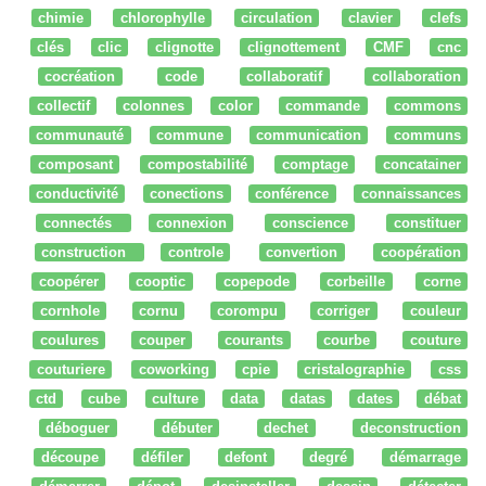
chimie
chlorophylle
circulation
clavier
clefs
clés
clic
clignotte
clignottement
CMF
cnc
cocréation
code
collaboratif
collaboration
collectif
colonnes
color
commande
commons
communauté
commune
communication
communs
composant
compostabilité
comptage
concatainer
conductivité
conections
conférence
connaissances
connectés
connexion
conscience
constituer
construction
controle
convertion
coopération
coopérer
cooptic
copepode
corbeille
corne
cornhole
cornu
corompu
corriger
couleur
coulures
couper
courants
courbe
couture
couturiere
coworking
cpie
cristalographie
css
ctd
cube
culture
data
datas
dates
débat
déboguer
débuter
dechet
deconstruction
découpe
défiler
defont
degré
démarrage