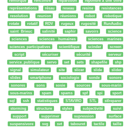
remorque
rencontre
répartition
répondre à une offre
représentations
résau
reseau
resine
resistances
resolution
reunion
réunions
robot
robotique
rotate
rotatif
ROV
rugeux
rugosité
RunAudio
saint Brieuc
salinité
saphir
savoirs
science
sciences
sciences humaines
sciences marines
sciences participatives
scientifique
scinder
screen
script
sécuriser
sécurité
serveur
service_publique
servo
set
sets
shapefile
shp
signal
simulateur
site
slicer
slide
slider
slides
smartphone
sociologie
sonde
sonore
sonores
sons
sosie
sources
sous-marin
sous-marins
spam
spams
spf
spi
sport
sql
ssh
statistiques
STAVIRO
STL
stlreparer
storming
structure
styles
subjectivité
suivi
support
supprimer
supression
surface
suspensivore
svg
svt
tabouret
tactile
taille