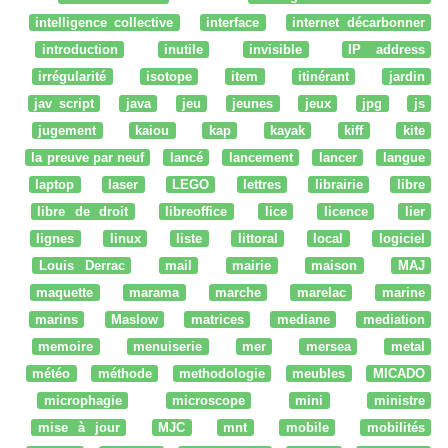
intelligence collective
interface
internet décarbonner
introduction
inutile
invisible
IP address
irrégularité
isotope
item
itinérant
jardin
jav script
java
jeu
jeunes
jeux
jpg
js
jugement
kaiou
kap
kayak
kiff
kite
la preuve par neuf
lancé
lancement
lancer
langue
laptop
laser
LEGO
lettres
librairie
libre
libre de droit
libreoffice
lice
licence
lier
lignes
linux
liste
littoral
local
logiciel
Louis Derrac
mail
mairie
maison
MAJ
maquette
marama
marche
marelac
marine
marins
Maslow
matrices
mediane
mediation
memoire
menuiserie
mer
mersea
metal
météo
méthode
methodologie
meubles
MICADO
microphagie
microscope
mini
ministre
mise à jour
MJC
mnt
mobile
mobilités