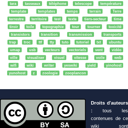
tara
tasseaux
téléphone
telescope
température
template
templates
temps
terrain
Terre
terrestre
territoire
test
texte
tiers-secteur
time
tiroir
toile
topographie
tour
tourner
toxicité
transistors
transition
transmission
transports
trap
troc
ttf
tty
tuto
tutoriel
txt
ubuntu
umap
usb
vecteurs
vectoriels
vent
vidéo
ville
visualiser
visuel
vitesse
voile
web
wifi
wiki
writer
yeswiki
yield
yinohost
yunohost
z
zoologie
zooplancon
Droits d'auteurs
:
tous les
contenues de ce
wiki sont