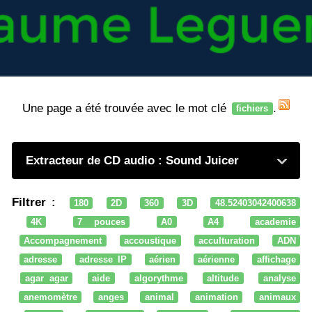
Une page a été trouvée avec le mot clé
.
fichiers
Extracteur de CD audio : Sound Juicer
Filtrer :
180
2D
360
3D
48.52403042400638
4K
7 pouces
A0
A4
academie
Accompagnement
accoustique
acculturation
ADN
adresse
adresse IP
aérien
aérienne
affichage
agar agar
aide
algorythme
altitude
analyse
anemomètre
anges
animal
animation
animaux