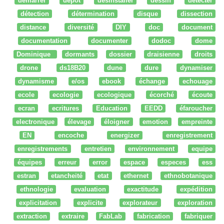
démarrer
dépot
desinstaller
dessin
détecter
détection
détermination
disque
dissection
distance
diversité
DIY
doc
document
documentation
documenter
dodoc
dome
Dominique
dormants
dossier
draisienne
droits
drone
ds18B20
dune
dure
dynamiser
dynamisme
e/os
ebook
échange
echouage
ecole
ecologie
ecologique
écorché
écoute
ecran
ecritures
Education
EEDD
éfaroucher
electronique
élevage
éloigner
emotion
empreinte
EN
encoche
energizer
enregistrement
enregistrements
entretien
environnement
equipe
équipes
erreur
error
espace
especes
ess
estran
etancheité
etat
ethernet
ethnobotanique
ethnologie
evaluation
exactitude
expédition
explicitation
explicite
explorateur
exploration
extraction
extraire
FabLab
fabrication
fabriquer