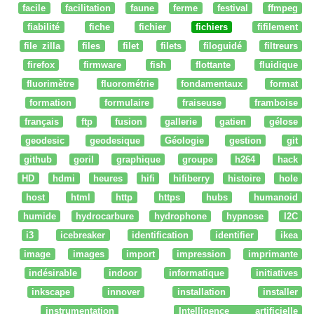
facile
facilitation
faune
ferme
festival
ffmpeg
fiabilité
fiche
fichier
fichiers
fifilement
file zilla
files
filet
filets
filoguidé
filtreurs
firefox
firmware
fish
flottante
fluidique
fluorimètre
fluorométrie
fondamentaux
format
formation
formulaire
fraiseuse
framboise
français
ftp
fusion
gallerie
gatien
gélose
geodesic
geodesique
Géologie
gestion
git
github
goril
graphique
groupe
h264
hack
HD
hdmi
heures
hifi
hifiberry
histoire
hole
host
html
http
https
hubs
humanoid
humide
hydrocarbure
hydrophone
hypnose
I2C
i3
icebreaker
identification
identifier
ikea
image
images
import
impression
imprimante
indésirable
indoor
informatique
initiatives
inkscape
innover
installation
installer
instrumentation
Intelligence artificielle