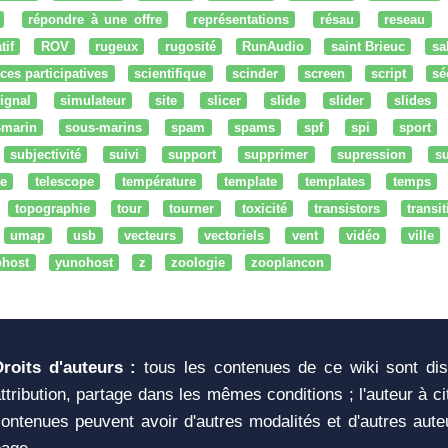
répondre à une offre
représentations
résau
reseau
tif
ROV
rugeux
rugosité
RunAudio
saint Brieuc
sa
ces participatives
scientifique
scinder
screen
script
sé
ignal
simulateur
site
slicer
slide
slider
slides
-marin
sous-marins
spam
spams
spf
spi
sport
subjectivité
suivi
support
supprimer
supression
su
e
telescope
température
template
templates
temps
topographie
tour
tourner
toxicité
transistors
transi
umap
usb
vecteurs
vectoriels
vent
vidéo
ville
ohost
yunohost
z
zoologie
zooplancon
Droits d'auteurs :
tous les contenues de ce wiki sont di
ttribution, partage dans les mêmes conditions ; l'auteur à c
ontenues peuvent avoir d'autres modalités et d'autres aute