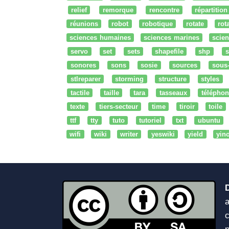
relief
remorque
rencontre
répartition
réunions
robot
robotique
rotate
rota
sciences humaines
sciences marines
scien
servo
set
sets
shapefile
shp
s
sonores
sons
sosie
sources
sous
stlreparer
storming
structure
styles
tactile
taille
tara
tasseaux
téléphon
texte
tiers-secteur
time
tiroir
toile
ttf
tty
tuto
tutoriel
txt
ubuntu
wifi
wiki
writer
yeswiki
yield
yin
a
c