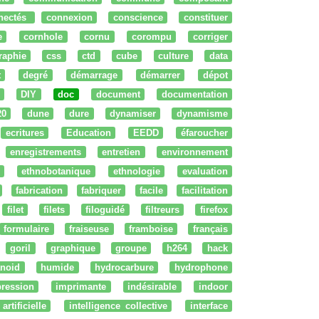
nectés
connexion
conscience
constituer
e
cornhole
cornu
corompu
corriger
raphie
css
ctd
cube
culture
data
t
degré
démarrage
démarrer
dépot
DIY
doc
document
documentation
20
dune
dure
dynamiser
dynamisme
ecritures
Education
EEDD
éfaroucher
enregistrements
entretien
environnement
ethnobotanique
ethnologie
evaluation
fabrication
fabriquer
facile
facilitation
filet
filets
filoguidé
filtreurs
firefox
formulaire
fraiseuse
framboise
français
goril
graphique
groupe
h264
hack
noid
humide
hydrocarbure
hydrophone
ression
imprimante
indésirable
indoor
artificielle
intelligence collective
interface