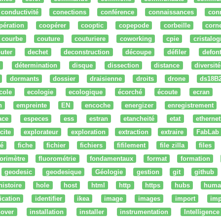
conductivité
conections
conférence
connaissances
con
pération
coopérer
cooptic
copepode
corbeille
corn
courbe
couture
couturiere
coworking
cpie
cristalog
uter
dechet
deconstruction
découpe
défiler
defon
détermination
disque
dissection
distance
diversité
dormants
dossier
draisienne
droits
drone
ds18B
cole
ecologie
ecologique
écorché
écoute
ecran
n
empreinte
EN
encoche
energizer
enregistrement
ace
especes
ess
estran
etancheité
etat
ethernet
cite
explorateur
exploration
extraction
extraire
FabLab
té
fiche
fichier
fichiers
fifilement
file zilla
files
uorimètre
fluorométrie
fondamentaux
format
formation
geodesic
geodesique
Géologie
gestion
git
github
histoire
hole
host
html
http
https
hubs
huma
fication
identifier
ikea
image
images
import
imp
nover
installation
installer
instrumentation
Intelligence 