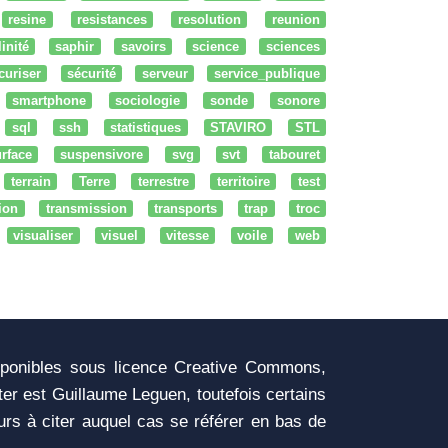
resine
resistances
resolution
reunion
linité
saphir
savoirs
science
sciences
curiser
sécurité
serveur
service_publique
smartphone
sociologie
sonde
sonore
sql
ssh
statistiques
STAVIRO
STL
rface
suspensivore
svg
svt
tabouret
terrain
Terre
terrestre
territoire
test
tion
transmission
transports
trap
troc
visualiser
visuel
vitesse
voile
web
sponibles sous licence Creative Commons,
iter est Guillaume Leguen, toutefois certains
urs à citer auquel cas se référer en bas de