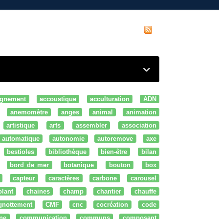
gnement
accoustique
acculturation
ADN
anemomètre
anges
animal
animation
artistique
arts
assembler
association
automatique
autonomie
autoremove
axe
bestioles
bibliothèque
bien-être
bilan
bord de mer
botanique
bouton
box
capteur
caractères
carbone
carousel
olant
chaines
champ
chantier
chauffe
ignottement
CMF
cnc
cocréation
code
ne
communication
communs
composant