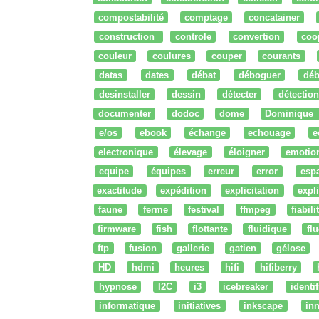
compostabilité
comptage
concatainer
construction
controle
convertion
coo
couleur
coulures
couper
courants
datas
dates
débat
déboguer
déb
desinstaller
dessin
détecter
détection
documenter
dodoc
dome
Dominique
e/os
ebook
échange
echouage
e
electronique
élevage
éloigner
emotio
equipe
équipes
erreur
error
esp
exactitude
expédition
explicitation
expli
faune
ferme
festival
ffmpeg
fiabili
firmware
fish
flottante
fluidique
fl
ftp
fusion
gallerie
gatien
gélose
HD
hdmi
heures
hifi
hifiberry
hypnose
I2C
i3
icebreaker
identi
informatique
initiatives
inkscape
in