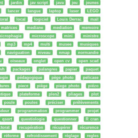
nt
jardin
jav script
java
jeu
jeunes
lancer
langue
laptop
laser
LEGO
ttoral
local
logiciel
Louis Derrac
mail
matrices
mediane
mediation
memoire
icrophagie
microscope
mini
ministre
mp3
mp4
multi
musee
musiques
naviguation
niveau
nmap
normandie
u
oiseaux
onglet
open cv
open scad
vh
packages
palangres
papier
paquet
ogie
pédagogique
pège photo
pelicase
tures
piece
piège
piege photo
piézo
stique
plateforme
plen2
pliages
plot
poule
poules
préciser
prélèvements
ndeur
programmation
programmer
projet
qsort
questiologie
questionner
R cran
ctorat
recupération
récupérer
récurence
réforme
refroidissement
réglage
regles