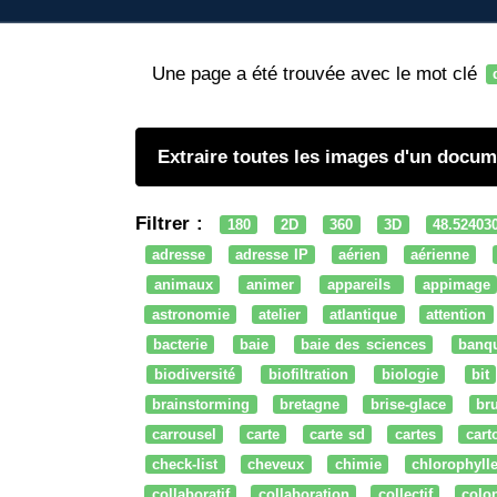
Une page a été trouvée avec le mot clé
Extraire toutes les images d'un documen
Filtrer :
180
2D
360
3D
48.52403
adresse
adresse IP
aérien
aérienne
animaux
animer
appareils
appimage
astronomie
atelier
atlantique
attention
bacterie
baie
baie des sciences
banq
biodiversité
biofiltration
biologie
bit
brainstorming
bretagne
brise-glace
bru
carrousel
carte
carte sd
cartes
cart
check-list
cheveux
chimie
chlorophyll
collaboratif
collaboration
collectif
colo