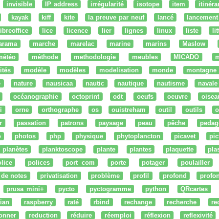
invisible
IP address
irrégularité
isotope
item
itinéra
kayak
kiff
kite
la preuve par neuf
lancé
lancement
libreoffice
lice
licence
lier
lignes
linux
liste
li
arama
marche
marelac
marine
marins
Maslow
météo
méthode
methodologie
meubles
MICADO
m
ités
modèle
modèles
modelisation
monde
montagne
e
nature
nausicaa
nautic
nautique
nautisme
navale
océanographie
octoprint
odt
oeufs
oeuvre
oisea
i
orne
orthographe
os
ouistreham
outil
outils
o
r
passation
patrons
paysage
peau
pêche
pedag
o
photos
php
physique
phytoplancton
picavet
pic
planètes
planktoscope
plante
plantes
plaquette
pla
lice
polices
port com
porte
potager
poulailler
 de notes
privatisation
problème
profil
profond
profo
prusa mini+
pycto
pyctogramme
python
QRcartes
ian
raspberry
raté
rbind
rechange
recherche
re
onner
reduction
réduire
réemploi
réflexion
reflexivité