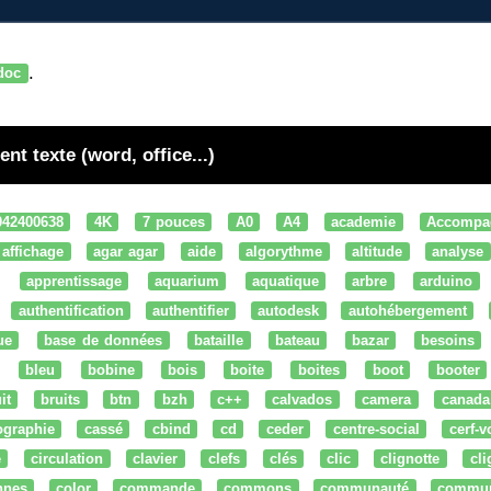
.
doc
t texte (word, office...)
042400638
4K
7 pouces
A0
A4
academie
Accompa
affichage
agar agar
aide
algorythme
altitude
analyse
apprentissage
aquarium
aquatique
arbre
arduino
authentification
authentifier
autodesk
autohébergement
ue
base de données
bataille
bateau
bazar
besoins
bleu
bobine
bois
boite
boites
boot
booter
it
bruits
btn
bzh
c++
calvados
camera
canada
ographie
cassé
cbind
cd
ceder
centre-social
cerf-v
e
circulation
clavier
clefs
clés
clic
clignotte
cl
nnes
color
commande
commons
communauté
commu