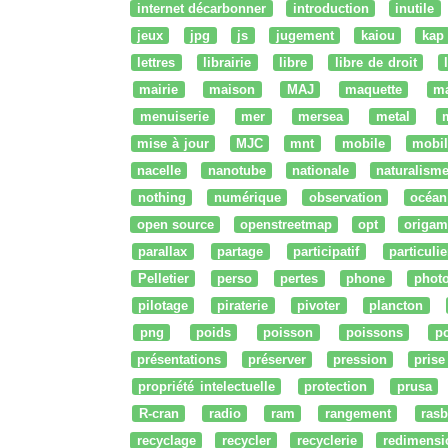
internet décarbonner
introduction
inutile
jeux
jpg
js
jugement
kaiou
kap
lettres
librairie
libre
libre de droit
mairie
maison
MAJ
maquette
m
menuiserie
mer
mersea
metal
mise à jour
MJC
mnt
mobile
mobil
nacelle
nanotube
nationale
naturalism
nothing
numérique
observation
océan
open source
openstreetmap
opt
origam
parallax
partage
participatif
particulie
Pelletier
perso
pertes
phone
phot
pilotage
piraterie
pivoter
plancton
png
poids
poisson
poissons
po
présentations
préserver
pression
prise
propriété intelectuelle
protection
prusa
R-cran
radio
ram
rangement
rasb
recyclage
recycler
recyclerie
redimensi