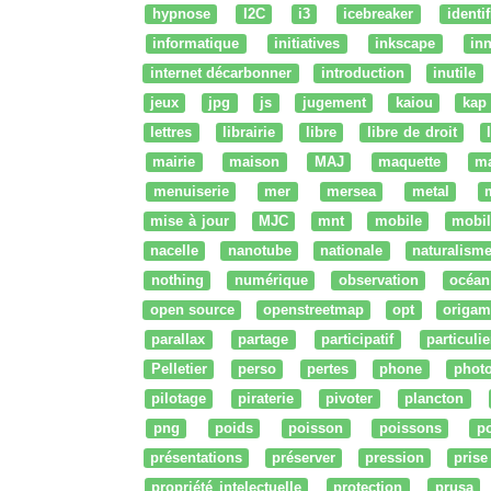
hypnose
I2C
i3
icebreaker
identi
informatique
initiatives
inkscape
in
internet décarbonner
introduction
inutile
jeux
jpg
js
jugement
kaiou
kap
lettres
librairie
libre
libre de droit
mairie
maison
MAJ
maquette
m
menuiserie
mer
mersea
metal
mise à jour
MJC
mnt
mobile
mobil
nacelle
nanotube
nationale
naturalism
nothing
numérique
observation
océan
open source
openstreetmap
opt
origam
parallax
partage
participatif
particulie
Pelletier
perso
pertes
phone
phot
pilotage
piraterie
pivoter
plancton
png
poids
poisson
poissons
po
présentations
préserver
pression
prise
propriété intelectuelle
protection
prusa