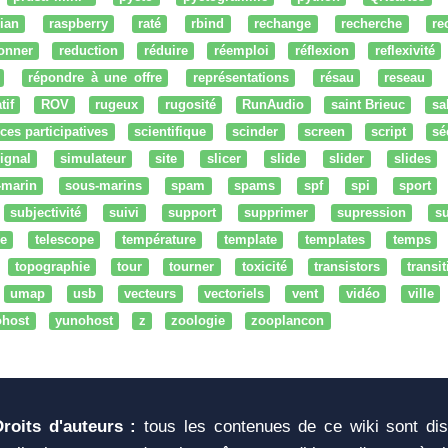
ian
raspberry
raté
rbind
rechange
recherche
re
onner
reduction
réduire
réemploi
réflexion
reflexivité
répondre à une offre
représentations
résau
reseau
tif
ROV
rugeux
rugosité
RunAudio
saint Brieuc
sa
ces participatives
scientifique
scinder
screen
script
sé
ignal
simulateur
site
slicer
slide
slider
slides
-marin
sous-marins
spam
spams
spf
spi
sport
subjectivité
suivi
support
supprimer
supression
su
e
telescope
température
template
templates
temps
topographie
tour
tourner
toxicité
transistors
transi
umap
usb
vecteurs
vectoriels
vent
vidéo
ville
ohost
yunohost
z
zoologie
zooplancon
Droits d'auteurs :
tous les contenues de ce wiki sont di