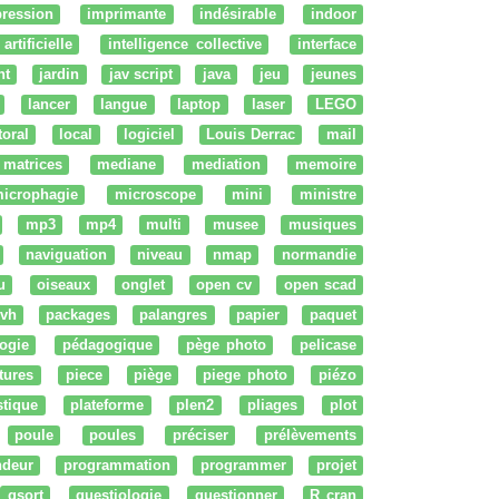
ression
imprimante
indésirable
indoor
artificielle
intelligence collective
interface
nt
jardin
jav script
java
jeu
jeunes
lancer
langue
laptop
laser
LEGO
ttoral
local
logiciel
Louis Derrac
mail
matrices
mediane
mediation
memoire
icrophagie
microscope
mini
ministre
mp3
mp4
multi
musee
musiques
naviguation
niveau
nmap
normandie
u
oiseaux
onglet
open cv
open scad
vh
packages
palangres
papier
paquet
ogie
pédagogique
pège photo
pelicase
tures
piece
piège
piege photo
piézo
stique
plateforme
plen2
pliages
plot
poule
poules
préciser
prélèvements
ndeur
programmation
programmer
projet
qsort
questiologie
questionner
R cran