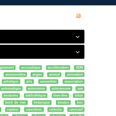
gnement
accoustique
acculturation
ADN
anemomètre
anges
animal
animation
artistique
arts
assembler
association
automatique
autonomie
autoremove
axe
bestioles
bibliothèque
bien-être
bilan
bord de mer
botanique
bouton
box
capteur
caractères
carbone
carousel