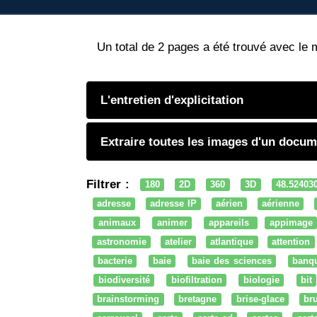
Un total de 2 pages a été trouvé avec le 
L'entretien d'explicitation
Extraire toutes les images d'un documen
Filtrer :
180
2D
360
3D
48.52403
adresse
adresse IP
aérien
aérienne
animaux
animer
appareils
appimage
astronomie
atelier
atlantique
attention
bacterie
baie
baie des sciences
banq
biodiversité
biofiltration
biologie
bit
brainstorming
bretagne
brise-glace
bru