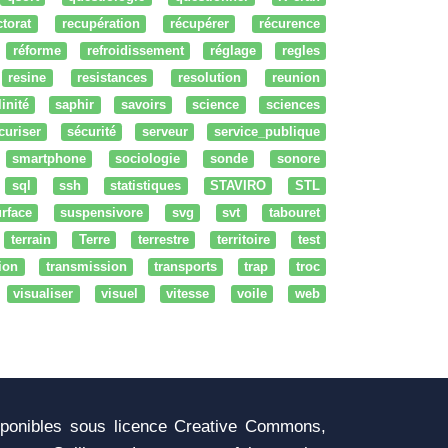
ctorat
recupération
récupérer
récurence
réforme
refroidissement
réglage
regles
resine
resistances
resolution
reunion
linité
saphir
savoirs
science
sciences
curiser
sécurité
serveur
service_publique
smartphone
sociologie
sonde
sonore
sql
ssh
statistiques
STAVIRO
STL
rface
suspensivore
svg
svt
tabouret
terrain
Terre
terrestre
territoire
test
tion
transmission
transports
trap
troc
visualiser
visuel
vitesse
voile
web
sponibles sous licence Creative Commons,