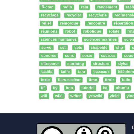
R-cran
radio
ram
rangement
rasb
recyclage
recycler
recyclerie
redimensi
relief
remorque
rencontre
répartition
réunions
robot
robotique
rotate
rota
sciences humaines
sciences marines
scien
servo
set
sets
shapefile
shp
s
sonores
sons
sosie
sources
sous
stlreparer
storming
structure
styles
tactile
taille
tara
tasseaux
téléphon
texte
tiers-secteur
time
tiroir
toile
ttf
tty
tuto
tutoriel
txt
ubuntu
wifi
wiki
writer
yeswiki
yield
yin