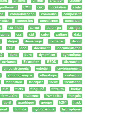
olant
chaines
champ
chantier
chauffe
ignottement
CMF
cnc
cocréation
code
ne
communication
communs
composant
nectés
connexion
conscience
constituer
e
cornhole
cornu
corompu
corriger
raphie
css
ctd
cube
culture
data
t
degré
démarrage
démarrer
dépot
DIY
doc
document
documentation
20
dune
dure
dynamiser
dynamisme
ecritures
Education
EEDD
éfaroucher
enregistrements
entretien
environnement
ethnobotanique
ethnologie
evaluation
fabrication
fabriquer
facile
facilitation
filet
filets
filoguidé
filtreurs
firefox
formulaire
fraiseuse
framboise
français
goril
graphique
groupe
h264
hack
noid
humide
hydrocarbure
hydrophone