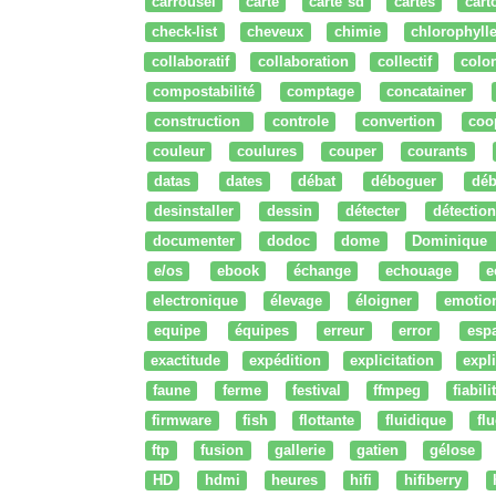
carrousel
carte
carte sd
cartes
cart
check-list
cheveux
chimie
chlorophyll
collaboratif
collaboration
collectif
colo
compostabilité
comptage
concatainer
construction
controle
convertion
coo
couleur
coulures
couper
courants
datas
dates
débat
déboguer
déb
desinstaller
dessin
détecter
détection
documenter
dodoc
dome
Dominique
e/os
ebook
échange
echouage
e
electronique
élevage
éloigner
emotio
equipe
équipes
erreur
error
esp
exactitude
expédition
explicitation
expli
faune
ferme
festival
ffmpeg
fiabili
firmware
fish
flottante
fluidique
fl
ftp
fusion
gallerie
gatien
gélose
HD
hdmi
heures
hifi
hifiberry