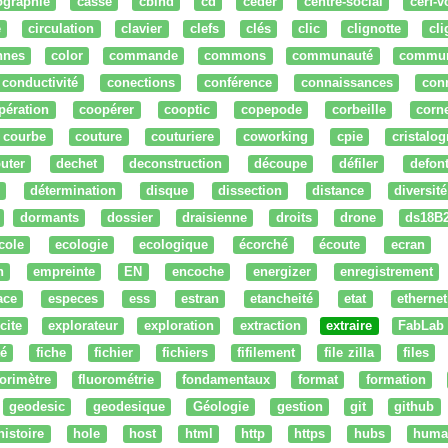
ographie
cassé
cbind
cd
ceder
centre-social
cerf-v
e
circulation
clavier
clefs
clés
clic
clignotte
cl
nnes
color
commande
commons
communauté
commu
conductivité
conections
conférence
connaissances
con
pération
coopérer
cooptic
copepode
corbeille
corn
courbe
couture
couturiere
coworking
cpie
cristalog
uter
dechet
deconstruction
découpe
défiler
defon
détermination
disque
dissection
distance
diversité
dormants
dossier
draisienne
droits
drone
ds18B
cole
ecologie
ecologique
écorché
écoute
ecran
n
empreinte
EN
encoche
energizer
enregistrement
ace
especes
ess
estran
etancheité
etat
ethernet
cite
explorateur
exploration
extraction
extraire
FabLab
té
fiche
fichier
fichiers
fifilement
file zilla
files
uorimètre
fluorométrie
fondamentaux
format
formation
geodesic
geodesique
Géologie
gestion
git
github
histoire
hole
host
html
http
https
hubs
huma