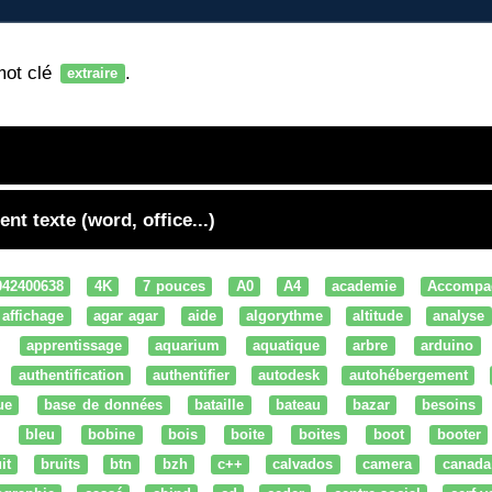
mot clé
.
extraire
t texte (word, office...)
042400638
4K
7 pouces
A0
A4
academie
Accompa
affichage
agar agar
aide
algorythme
altitude
analyse
apprentissage
aquarium
aquatique
arbre
arduino
authentification
authentifier
autodesk
autohébergement
ue
base de données
bataille
bateau
bazar
besoins
bleu
bobine
bois
boite
boites
boot
booter
it
bruits
btn
bzh
c++
calvados
camera
canada