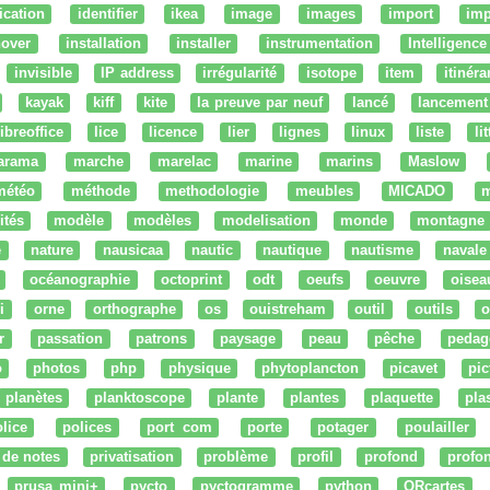
fication
identifier
ikea
image
images
import
imp
nover
installation
installer
instrumentation
Intelligence 
invisible
IP address
irrégularité
isotope
item
itinéra
kayak
kiff
kite
la preuve par neuf
lancé
lancement
libreoffice
lice
licence
lier
lignes
linux
liste
li
arama
marche
marelac
marine
marins
Maslow
météo
méthode
methodologie
meubles
MICADO
m
ités
modèle
modèles
modelisation
monde
montagne
e
nature
nausicaa
nautic
nautique
nautisme
navale
océanographie
octoprint
odt
oeufs
oeuvre
oisea
i
orne
orthographe
os
ouistreham
outil
outils
o
r
passation
patrons
paysage
peau
pêche
pedag
o
photos
php
physique
phytoplancton
picavet
pic
planètes
planktoscope
plante
plantes
plaquette
pla
lice
polices
port com
porte
potager
poulailler
 de notes
privatisation
problème
profil
profond
profo
prusa mini+
pycto
pyctogramme
python
QRcartes