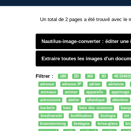
Un total de 2 pages a été trouvé avec le 
Nautilus-image-converter : éditer une
Extraire toutes les images d'un documen
Filtrer :
180
2D
360
3D
48.52403
adresse
adresse IP
aérien
aérienne
animaux
animer
appareils
appimage
astronomie
atelier
atlantique
attention
bacterie
baie
baie des sciences
banq
biodiversité
biofiltration
biologie
bit
brainstorming
bretagne
brise-glace
bru