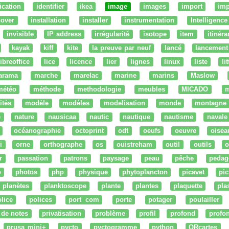
fication
identifier
ikea
image
images
import
imp
nover
installation
installer
instrumentation
Intelligence 
invisible
IP address
irrégularité
isotope
item
itinéra
kayak
kiff
kite
la preuve par neuf
lancé
lancement
libreoffice
lice
licence
lier
lignes
linux
liste
li
arama
marche
marelac
marine
marins
Maslow
météo
méthode
methodologie
meubles
MICADO
m
ités
modèle
modèles
modelisation
monde
montagne
e
nature
nausicaa
nautic
nautique
nautisme
navale
océanographie
octoprint
odt
oeufs
oeuvre
oisea
i
orne
orthographe
os
ouistreham
outil
outils
o
r
passation
patrons
paysage
peau
pêche
pedag
o
photos
php
physique
phytoplancton
picavet
pic
planètes
planktoscope
plante
plantes
plaquette
pla
lice
polices
port com
porte
potager
poulailler
 de notes
privatisation
problème
profil
profond
profo
prusa mini+
pycto
pyctogramme
python
QRcartes