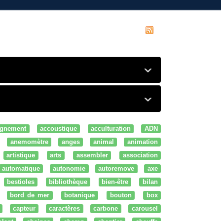
gnement
accoustique
acculturation
ADN
anemomètre
anges
animal
animation
artistique
arts
assembler
association
automatique
autonomie
autoremove
axe
bestioles
bibliothèque
bien-être
bilan
bord de mer
botanique
bouton
box
capteur
caractères
carbone
carousel