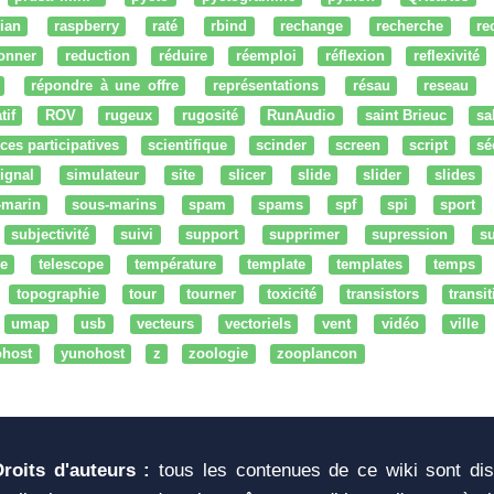
ian
raspberry
raté
rbind
rechange
recherche
re
onner
reduction
réduire
réemploi
réflexion
reflexivité
répondre à une offre
représentations
résau
reseau
tif
ROV
rugeux
rugosité
RunAudio
saint Brieuc
sa
ces participatives
scientifique
scinder
screen
script
sé
ignal
simulateur
site
slicer
slide
slider
slides
-marin
sous-marins
spam
spams
spf
spi
sport
subjectivité
suivi
support
supprimer
supression
su
e
telescope
température
template
templates
temps
topographie
tour
tourner
toxicité
transistors
transi
umap
usb
vecteurs
vectoriels
vent
vidéo
ville
ohost
yunohost
z
zoologie
zooplancon
Droits d'auteurs :
tous les contenues de ce wiki sont di