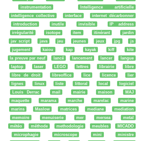
instrumentation
Intelligence artificielle
intelligence collective
interface
internet décarbonner
introduction
inutile
invisible
IP address
irrégularité
isotope
item
itinérant
jardin
jav script
java
jeu
jeunes
jeux
jpg
js
jugement
kaiou
kap
kayak
kiff
kite
la preuve par neuf
lancé
lancement
lancer
langue
laptop
laser
LEGO
lettres
librairie
libre
libre de droit
libreoffice
lice
licence
lier
lignes
linux
liste
littoral
local
logiciel
Louis Derrac
mail
mairie
maison
MAJ
maquette
marama
marche
marelac
marine
marins
Maslow
matrices
mediane
mediation
memoire
menuiserie
mer
mersea
metal
météo
méthode
methodologie
meubles
MICADO
microphagie
microscope
mini
ministre