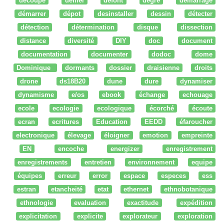
découpe
défiler
defont
degré
démarrage
démarrer
dépot
desinstaller
dessin
détecter
détection
détermination
disque
dissection
distance
diversité
DIY
doc
document
documentation
documenter
dodoc
dome
Dominique
dormants
dossier
draisienne
droits
drone
ds18B20
dune
dure
dynamiser
dynamisme
e/os
ebook
échange
echouage
ecole
ecologie
ecologique
écorché
écoute
ecran
ecritures
Education
EEDD
éfaroucher
electronique
élevage
éloigner
emotion
empreinte
EN
encoche
energizer
enregistrement
enregistrements
entretien
environnement
equipe
équipes
erreur
error
espace
especes
ess
estran
etancheité
etat
ethernet
ethnobotanique
ethnologie
evaluation
exactitude
expédition
explicitation
explicite
explorateur
exploration