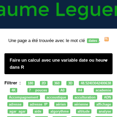
Une page a été trouvée avec le mot clé
.
dates
Faire un calcul avec une variable date ou heure
dans R
Filtrer :
180
2D
360
3D
48.52403042400638
4K
7 pouces
A0
A4
academie
Accompagnement
accoustique
acculturation
ADN
adresse
adresse IP
aérien
aérienne
affichage
agar agar
aide
algorythme
altitude
analyse