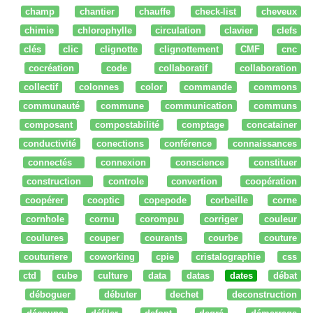
champ
chantier
chauffe
check-list
cheveux
chimie
chlorophylle
circulation
clavier
clefs
clés
clic
clignotte
clignottement
CMF
cnc
cocréation
code
collaboratif
collaboration
collectif
colonnes
color
commande
commons
communauté
commune
communication
communs
composant
compostabilité
comptage
concatainer
conductivité
conections
conférence
connaissances
connectés
connexion
conscience
constituer
construction
controle
convertion
coopération
coopérer
cooptic
copepode
corbeille
corne
cornhole
cornu
corompu
corriger
couleur
coulures
couper
courants
courbe
couture
couturiere
coworking
cpie
cristalographie
css
ctd
cube
culture
data
datas
dates
débat
déboguer
débuter
dechet
deconstruction