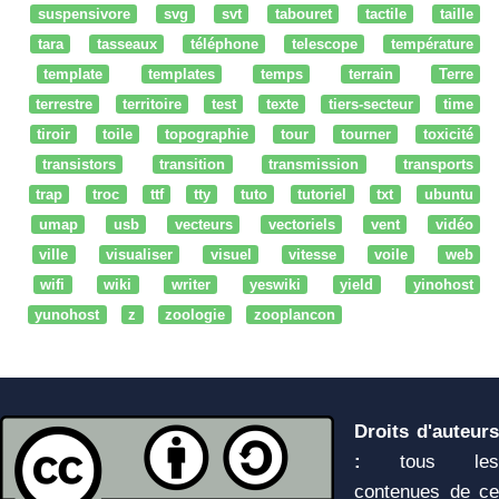
suspensivore
svg
svt
tabouret
tactile
taille
tara
tasseaux
téléphone
telescope
température
template
templates
temps
terrain
Terre
terrestre
territoire
test
texte
tiers-secteur
time
tiroir
toile
topographie
tour
tourner
toxicité
transistors
transition
transmission
transports
trap
troc
ttf
tty
tuto
tutoriel
txt
ubuntu
umap
usb
vecteurs
vectoriels
vent
vidéo
ville
visualiser
visuel
vitesse
voile
web
wifi
wiki
writer
yeswiki
yield
yinohost
yunohost
z
zoologie
zooplancon
Droits d'auteurs
:
tous les
contenues de ce