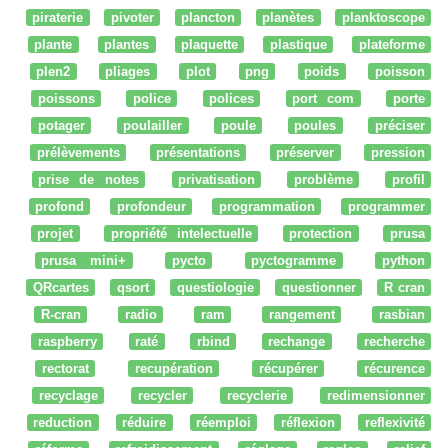
piraterie
pivoter
plancton
planètes
planktoscope
plante
plantes
plaquette
plastique
plateforme
plen2
pliages
plot
png
poids
poisson
poissons
police
polices
port com
porte
potager
poulailler
poule
poules
préciser
prélèvements
présentations
préserver
pression
prise de notes
privatisation
problème
profil
profond
profondeur
programmation
programmer
projet
propriété intelectuelle
protection
prusa
prusa mini+
pycto
pyctogramme
python
QRcartes
qsort
questiologie
questionner
R cran
R-cran
radio
ram
rangement
rasbian
raspberry
raté
rbind
rechange
recherche
rectorat
recupération
récupérer
récurence
recyclage
recycler
recyclerie
redimensionner
reduction
réduire
réemploi
réflexion
reflexivité