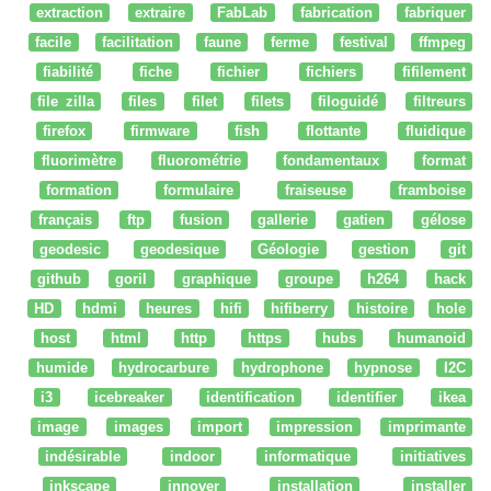
extraction
extraire
FabLab
fabrication
fabriquer
facile
facilitation
faune
ferme
festival
ffmpeg
fiabilité
fiche
fichier
fichiers
fifilement
file zilla
files
filet
filets
filoguidé
filtreurs
firefox
firmware
fish
flottante
fluidique
fluorimètre
fluorométrie
fondamentaux
format
formation
formulaire
fraiseuse
framboise
français
ftp
fusion
gallerie
gatien
gélose
geodesic
geodesique
Géologie
gestion
git
github
goril
graphique
groupe
h264
hack
HD
hdmi
heures
hifi
hifiberry
histoire
hole
host
html
http
https
hubs
humanoid
humide
hydrocarbure
hydrophone
hypnose
I2C
i3
icebreaker
identification
identifier
ikea
image
images
import
impression
imprimante
indésirable
indoor
informatique
initiatives
inkscape
innover
installation
installer