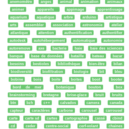
anemomètre
anges
animal
animation
animaux
animer
appareils
appimage
apprentissage
aquarium
aquatique
arbre
arduino
artistique
arts
assembler
association
astronomie
atelier
atlantique
attention
authentification
authentifier
autodesk
autohébergement
automatique
autonomie
autoremove
axe
bacterie
baie
baie des sciences
banque
base de données
bataille
bateau
bazar
besoins
bestioles
bibliothèque
bien-être
bilan
biodiversité
biofiltration
biologie
bit
bleu
bobine
bois
boite
boites
boot
booter
bord de mer
botanique
bouton
box
brainstorming
bretagne
brise-glace
bruit
bruits
btn
bzh
c++
calvados
camera
canada
capteur
caractères
carbone
carousel
carrousel
carte
carte sd
cartes
cartographie
cassé
cbind
cd
ceder
centre-social
cerf-volant
chaines