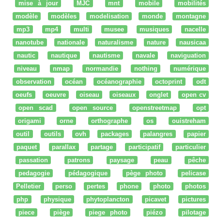
mise à jour
MJC
mnt
mobile
mobilités
modèle
modèles
modelisation
monde
montagne
mp3
mp4
multi
musee
musiques
nacelle
nanotube
nationale
naturalisme
nature
nausicaa
nautic
nautique
nautisme
navale
naviguation
niveau
nmap
normandie
nothing
numérique
observation
océan
océanographie
octoprint
odt
oeufs
oeuvre
oiseau
oiseaux
onglet
open cv
open scad
open source
openstreetmap
opt
origami
orne
orthographe
os
ouistreham
outil
outils
ovh
packages
palangres
papier
paquet
parallax
partage
participatif
particulier
passation
patrons
paysage
peau
pêche
pedagogie
pédagogique
pège photo
pelicase
Pelletier
perso
pertes
phone
photo
photos
php
physique
phytoplancton
picavet
pictures
piece
piège
piege photo
piézo
pilotage