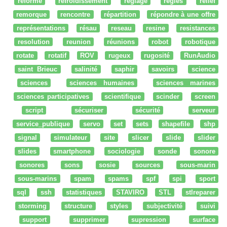
réforme
refroidissement
réglage
regles
relief
remorque
rencontre
répartition
répondre à une offre
représentations
résau
reseau
resine
resistances
resolution
reunion
réunions
robot
robotique
rotate
rotatif
ROV
rugeux
rugosité
RunAudio
saint Brieuc
salinité
saphir
savoirs
science
sciences
sciences humaines
sciences marines
sciences participatives
scientifique
scinder
screen
script
sécuriser
sécurité
serveur
service_publique
servo
set
sets
shapefile
shp
signal
simulateur
site
slicer
slide
slider
slides
smartphone
sociologie
sonde
sonore
sonores
sons
sosie
sources
sous-marin
sous-marins
spam
spams
spf
spi
sport
sql
ssh
statistiques
STAVIRO
STL
stlreparer
storming
structure
styles
subjectivité
suivi
support
supprimer
supression
surface