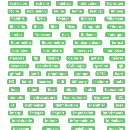
extraction
extraire
FabLab
fabrication
fabriquer
facile
facilitation
faune
ferme
festival
ffmpeg
fiabilité
fiche
fichier
fichiers
fifilement
file zilla
files
filet
filets
filoguidé
filtreurs
firefox
firmware
fish
flottante
fluidique
fluorimètre
fluorométrie
fondamentaux
format
formation
formulaire
fraiseuse
framboise
français
ftp
fusion
gallerie
gatien
gélose
geodesic
geodesique
Géologie
gestion
git
github
goril
graphique
groupe
h264
hack
HD
hdmi
heures
hifi
hifiberry
histoire
hole
host
html
http
https
hubs
humanoid
humide
hydrocarbure
hydrophone
hypnose
I2C
i3
icebreaker
identification
identifier
ikea
image
images
import
impression
imprimante
indésirable
indoor
informatique
initiatives
inkscape
innover
installation
installer