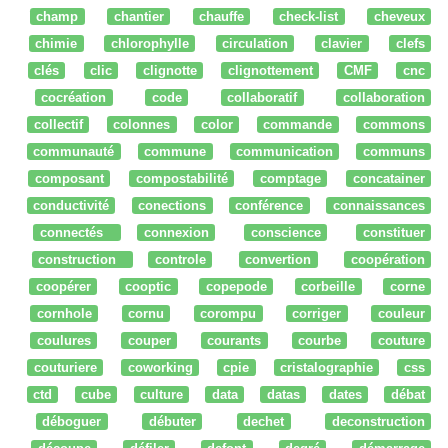
champ
chantier
chauffe
check-list
cheveux
chimie
chlorophylle
circulation
clavier
clefs
clés
clic
clignotte
clignottement
CMF
cnc
cocréation
code
collaboratif
collaboration
collectif
colonnes
color
commande
commons
communauté
commune
communication
communs
composant
compostabilité
comptage
concatainer
conductivité
conections
conférence
connaissances
connectés
connexion
conscience
constituer
construction
controle
convertion
coopération
coopérer
cooptic
copepode
corbeille
corne
cornhole
cornu
corompu
corriger
couleur
coulures
couper
courants
courbe
couture
couturiere
coworking
cpie
cristalographie
css
ctd
cube
culture
data
datas
dates
débat
déboguer
débuter
dechet
deconstruction