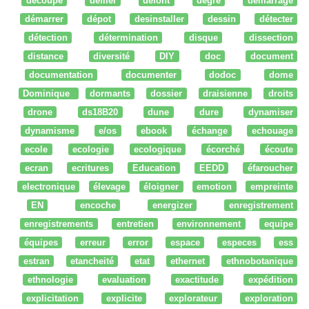
découpe
défiler
defont
degré
démarrage
démarrer
dépot
desinstaller
dessin
détecter
détection
détermination
disque
dissection
distance
diversité
DIY
doc
document
documentation
documenter
dodoc
dome
Dominique
dormants
dossier
draisienne
droits
drone
ds18B20
dune
dure
dynamiser
dynamisme
e/os
ebook
échange
echouage
ecole
ecologie
ecologique
écorché
écoute
ecran
ecritures
Education
EEDD
éfaroucher
electronique
élevage
éloigner
emotion
empreinte
EN
encoche
energizer
enregistrement
enregistrements
entretien
environnement
equipe
équipes
erreur
error
espace
especes
ess
estran
etancheité
etat
ethernet
ethnobotanique
ethnologie
evaluation
exactitude
expédition
explicitation
explicite
explorateur
exploration