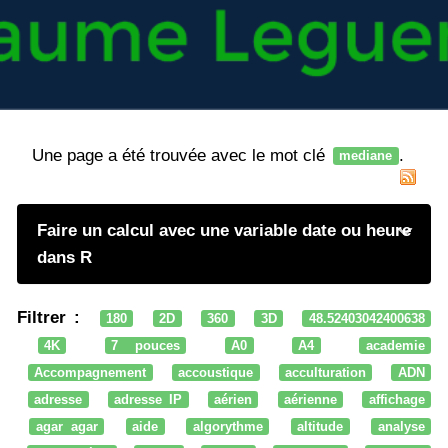
Une page a été trouvée avec le mot clé
.
mediane
Faire un calcul avec une variable date ou heure
dans R
Filtrer :
180
2D
360
3D
48.52403042400638
4K
7 pouces
A0
A4
academie
Accompagnement
accoustique
acculturation
ADN
adresse
adresse IP
aérien
aérienne
affichage
agar agar
aide
algorythme
altitude
analyse