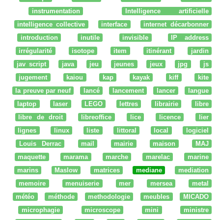
instrumentation
Intelligence artificielle
intelligence collective
interface
internet décarbonner
introduction
inutile
invisible
IP address
irrégularité
isotope
item
itinérant
jardin
jav script
java
jeu
jeunes
jeux
jpg
js
jugement
kaiou
kap
kayak
kiff
kite
la preuve par neuf
lancé
lancement
lancer
langue
laptop
laser
LEGO
lettres
librairie
libre
libre de droit
libreoffice
lice
licence
lier
lignes
linux
liste
littoral
local
logiciel
Louis Derrac
mail
mairie
maison
MAJ
maquette
marama
marche
marelac
marine
marins
Maslow
matrices
mediane
mediation
memoire
menuiserie
mer
mersea
metal
météo
méthode
methodologie
meubles
MICADO
microphagie
microscope
mini
ministre