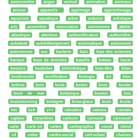
anemomètre
anges
animal
animation
animaux
animer
appareils
appimage
apprentissage
aquarium
aquatique
arbre
arduino
artistique
arts
assembler
association
astronomie
atelier
atlantique
attention
authentification
authentifier
autodesk
autohébergement
automatique
autonomie
autoremove
axe
bacterie
baie
baie des sciences
banque
base de données
bataille
bateau
bazar
besoins
bestioles
bibliothèque
bien-être
bilan
biodiversité
biofiltration
biologie
bit
bleu
bobine
bois
boite
boites
boot
booter
bord de mer
botanique
bouton
box
brainstorming
bretagne
brise-glace
bruit
bruits
btn
bzh
c++
calvados
camera
canada
capteur
caractères
carbone
carousel
carrousel
carte
carte sd
cartes
cartographie
cassé
cbind
cd
ceder
centre-social
cerf-volant
chaines