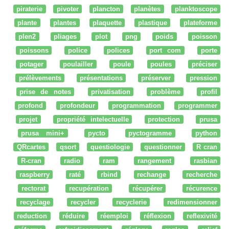
piraterie
pivoter
plancton
planètes
planktoscope
plante
plantes
plaquette
plastique
plateforme
plen2
pliages
plot
png
poids
poisson
poissons
police
polices
port com
porte
potager
poulailler
poule
poules
préciser
prélèvements
présentations
préserver
pression
prise de notes
privatisation
problème
profil
profond
profondeur
programmation
programmer
projet
propriété intelectuelle
protection
prusa
prusa mini+
pycto
pyctogramme
python
QRcartes
qsort
questiologie
questionner
R cran
R-cran
radio
ram
rangement
rasbian
raspberry
raté
rbind
rechange
recherche
rectorat
recupération
récupérer
récurence
recyclage
recycler
recyclerie
redimensionner
reduction
réduire
réemploi
réflexion
reflexivité