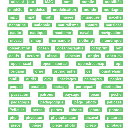
mise à jour
MJC
mnt
mobile
mobilités
modèle
modèles
modelisation
monde
montagne
mp3
mp4
multi
musee
musiques
nacelle
nanotube
nationale
naturalisme
nature
nausicaa
nautic
nautique
nautisme
navale
naviguation
niveau
nmap
normandie
nothing
numérique
observation
océan
océanographie
octoprint
odt
oeufs
oeuvre
oiseau
oiseaux
onglet
open cv
open scad
open source
openstreetmap
opt
origami
orne
orthographe
os
ouistreham
outil
outils
ovh
packages
palangres
papier
paquet
parallax
partage
participatif
particulier
passation
patrons
paysage
peau
pêche
pedagogie
pédagogique
pège photo
pelicase
Pelletier
perso
pertes
phone
photo
photos
php
physique
phytoplancton
picavet
pictures
piece
piège
piege photo
piézo
pilotage