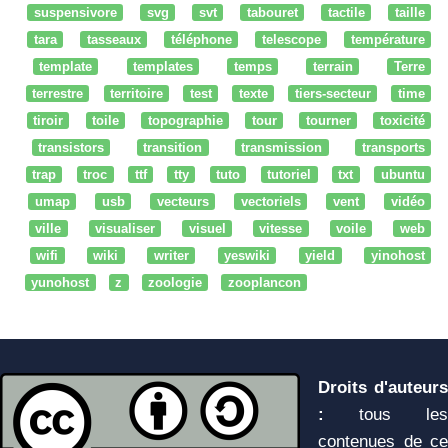
suspensivore
svg
svt
tabouret
tactile
taille
tara
tasseaux
téléphone
telescope
température
template
templates
temps
terrain
Terre
terrestre
territoire
test
texte
tiers-secteur
time
tiroir
toile
topographie
tour
tourner
toxicité
transistors
transition
transmission
transports
trap
troc
ttf
tty
tuto
tutoriel
txt
ubuntu
umap
usb
vecteurs
vectoriels
vent
vidéo
ville
visualiser
visuel
vitesse
voile
web
wifi
wiki
writer
yeswiki
yield
yinohost
yunohost
z
zoologie
zooplancon
Droits d'auteurs
:
tous les
contenues de ce