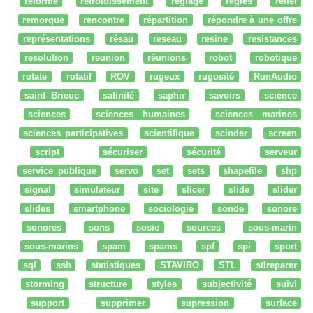
réforme
refroidissement
réglage
regles
relief
remorque
rencontre
répartition
répondre à une offre
représentations
résau
reseau
resine
resistances
resolution
reunion
réunions
robot
robotique
rotate
rotatif
ROV
rugeux
rugosité
RunAudio
saint Brieuc
salinité
saphir
savoirs
science
sciences
sciences humaines
sciences marines
sciences participatives
scientifique
scinder
screen
script
sécuriser
sécurité
serveur
service_publique
servo
set
sets
shapefile
shp
signal
simulateur
site
slicer
slide
slider
slides
smartphone
sociologie
sonde
sonore
sonores
sons
sosie
sources
sous-marin
sous-marins
spam
spams
spf
spi
sport
sql
ssh
statistiques
STAVIRO
STL
stlreparer
storming
structure
styles
subjectivité
suivi
support
supprimer
supression
surface