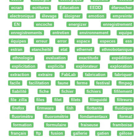
ecran
ecritures
Education
EEDD
éfaroucher
electronique
élevage
éloigner
emotion
empreinte
EN
encoche
energizer
enregistrement
enregistrements
entretien
environnement
equipe
équipes
erreur
error
espace
especes
ess
estran
etancheité
etat
ethernet
ethnobotanique
ethnologie
evaluation
exactitude
expédition
explicitation
explicite
explorateur
exploration
extraction
extraire
FabLab
fabrication
fabriquer
facile
facilitation
faune
ferme
festival
ffmpeg
fiabilité
fiche
fichier
fichiers
fifilement
file zilla
files
filet
filets
filoguidé
filtreurs
firefox
firmware
fish
flottante
fluidique
fluorimètre
fluorométrie
fondamentaux
format
formation
formulaire
fraiseuse
framboise
français
ftp
fusion
gallerie
gatien
gélose