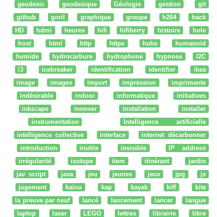
geodesic
geodesique
Géologie
gestion
git
github
goril
graphique
groupe
h264
hack
HD
hdmi
heures
hifi
hifiberry
histoire
hole
host
html
http
https
hubs
humanoid
humide
hydrocarbure
hydrophone
hypnose
I2C
i3
icebreaker
identification
identifier
ikea
image
images
import
impression
imprimante
indésirable
indoor
informatique
initiatives
inkscape
innover
installation
installer
instrumentation
Intelligence artificielle
intelligence collective
interface
internet décarbonner
introduction
inutile
invisible
IP address
irrégularité
isotope
item
itinérant
jardin
jav script
java
jeu
jeunes
jeux
jpg
js
jugement
kaiou
kap
kayak
kiff
kite
la preuve par neuf
lancé
lancement
lancer
langue
laptop
laser
LEGO
lettres
librairie
libre