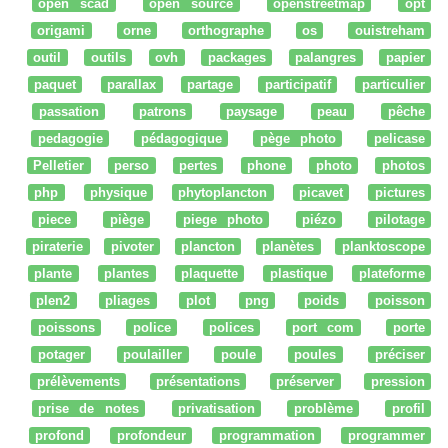
open scad
open source
openstreetmap
opt
origami
orne
orthographe
os
ouistreham
outil
outils
ovh
packages
palangres
papier
paquet
parallax
partage
participatif
particulier
passation
patrons
paysage
peau
pêche
pedagogie
pédagogique
pège photo
pelicase
Pelletier
perso
pertes
phone
photo
photos
php
physique
phytoplancton
picavet
pictures
piece
piège
piege photo
piézo
pilotage
piraterie
pivoter
plancton
planètes
planktoscope
plante
plantes
plaquette
plastique
plateforme
plen2
pliages
plot
png
poids
poisson
poissons
police
polices
port com
porte
potager
poulailler
poule
poules
préciser
prélèvements
présentations
préserver
pression
prise de notes
privatisation
problème
profil
profond
profondeur
programmation
programmer