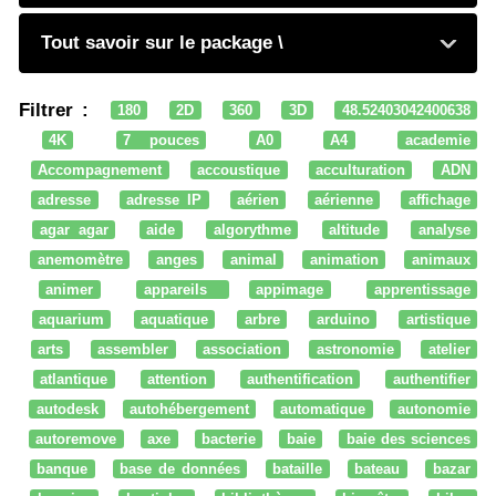
Tout savoir sur le package \
Filtrer :
180
2D
360
3D
48.52403042400638
4K
7 pouces
A0
A4
academie
Accompagnement
accoustique
acculturation
ADN
adresse
adresse IP
aérien
aérienne
affichage
agar agar
aide
algorythme
altitude
analyse
anemomètre
anges
animal
animation
animaux
animer
appareils
appimage
apprentissage
aquarium
aquatique
arbre
arduino
artistique
arts
assembler
association
astronomie
atelier
atlantique
attention
authentification
authentifier
autodesk
autohébergement
automatique
autonomie
autoremove
axe
bacterie
baie
baie des sciences
banque
base de données
bataille
bateau
bazar