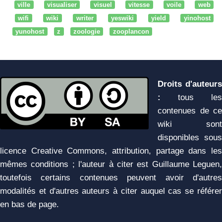
ville
visualiser
visuel
vitesse
voile
web
wifi
wiki
writer
yeswiki
yield
yinohost
yunohost
z
zoologie
zooplancon
Droits d'auteurs
:
tous les
contenues de ce
wiki sont
disponibles sous
licence Creative Commons, attribution, partage dans les
mêmes conditions ; l'auteur à citer est Guillaume Leguen,
toutefois certains contenues peuvent avoir d'autres
modalités et d'autres auteurs à citer auquel cas se référer
en bas de page.