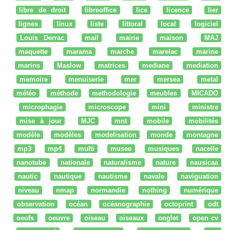
libre de droit
libreoffice
lice
licence
lier
lignes
linux
liste
littoral
local
logiciel
Louis Derrac
mail
mairie
maison
MAJ
maquette
marama
marche
marelac
marine
marins
Maslow
matrices
mediane
mediation
memoire
menuiserie
mer
mersea
metal
météo
méthode
methodologie
meubles
MICADO
microphagie
microscope
mini
ministre
mise à jour
MJC
mnt
mobile
mobilités
modèle
modèles
modelisation
monde
montagne
mp3
mp4
multi
musee
musiques
nacelle
nanotube
nationale
naturalisme
nature
nausicaa
nautic
nautique
nautisme
navale
naviguation
niveau
nmap
normandie
nothing
numérique
observation
océan
océanographie
octoprint
odt
oeufs
oeuvre
oiseau
oiseaux
onglet
open cv