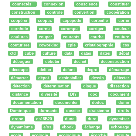
connectés
connexion
conscience
constituer
construction
controle
convertion
coopération
coopérer
cooptic
copepode
corbeille
corne
cornhole
cornu
corompu
corriger
couleur
coulures
couper
courants
courbe
couture
couturiere
coworking
cpie
cristalographie
css
ctd
cube
culture
data
datas
dates
débat
déboguer
débuter
dechet
deconstruction
découpe
défiler
defont
degré
démarrage
démarrer
dépot
desinstaller
dessin
détecter
détection
détermination
disque
dissection
distance
diversité
DIY
doc
document
documentation
documenter
dodoc
dome
Dominique
dormants
dossier
draisienne
droits
drone
ds18B20
dune
dure
dynamiser
dynamisme
e/os
ebook
échange
echouage
ecole
ecologie
ecologique
écorché
écoute