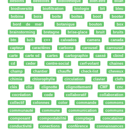
besoins
bestioles
bibliothèque
bien-être
bilan
biodiversité
biofiltration
biologie
bit
bleu
bobine
bois
boite
boites
boot
booter
bord de mer
botanique
bouton
box
brainstorming
bretagne
brise-glace
bruit
bruits
btn
bzh
c++
calvados
camera
canada
capteur
caractères
carbone
carousel
carrousel
carte
carte sd
cartes
cartographie
cassé
cbind
cd
ceder
centre-social
cerf-volant
chaines
champ
chantier
chauffe
check-list
cheveux
chimie
chlorophylle
circulation
clavier
clefs
clés
clic
clignotte
clignottement
CMF
cnc
cocréation
code
collaboratif
collaboration
collectif
colonnes
color
commande
commons
communauté
commune
communication
communs
composant
compostabilité
comptage
concatainer
conductivité
conections
conférence
connaissances