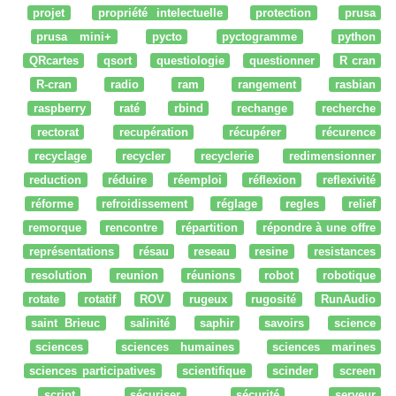
projet
propriété intelectuelle
protection
prusa
prusa mini+
pycto
pyctogramme
python
QRcartes
qsort
questiologie
questionner
R cran
R-cran
radio
ram
rangement
rasbian
raspberry
raté
rbind
rechange
recherche
rectorat
recupération
récupérer
récurence
recyclage
recycler
recyclerie
redimensionner
reduction
réduire
réemploi
réflexion
reflexivité
réforme
refroidissement
réglage
regles
relief
remorque
rencontre
répartition
répondre à une offre
représentations
résau
reseau
resine
resistances
resolution
reunion
réunions
robot
robotique
rotate
rotatif
ROV
rugeux
rugosité
RunAudio
saint Brieuc
salinité
saphir
savoirs
science
sciences
sciences humaines
sciences marines
sciences participatives
scientifique
scinder
screen
script
sécuriser
sécurité
serveur