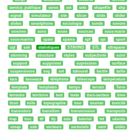
service_publique
servo
set
sets
shapefile
shp
signal
simulateur
site
slicer
slide
slider
slides
smartphone
sociologie
sonde
sonore
sonores
sons
sosie
sources
sous-marin
sous-marins
spam
spams
spf
spi
sport
sql
ssh
statistiques
STAVIRO
STL
stlreparer
storming
structure
styles
subjectivité
suivi
support
supprimer
supression
surface
suspensivore
svg
svt
tabouret
tactile
taille
tara
tasseaux
téléphone
telescope
température
template
templates
temps
terrain
Terre
terrestre
territoire
test
texte
tiers-secteur
time
tiroir
toile
topographie
tour
tourner
toxicité
transistors
transition
transmission
transports
trap
troc
ttf
tty
tuto
tutoriel
txt
ubuntu
umap
usb
vecteurs
vectoriels
vent
vidéo