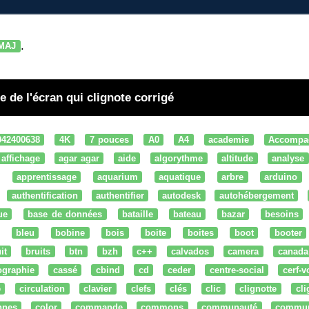
.
MAJ
 de l'écran qui clignote corrigé
042400638
4K
7 pouces
A0
A4
academie
Accompa
affichage
agar agar
aide
algorythme
altitude
analyse
apprentissage
aquarium
aquatique
arbre
arduino
authentification
authentifier
autodesk
autohébergement
ue
base de données
bataille
bateau
bazar
besoins
bleu
bobine
bois
boite
boites
boot
booter
it
bruits
btn
bzh
c++
calvados
camera
canada
ographie
cassé
cbind
cd
ceder
centre-social
cerf-v
e
circulation
clavier
clefs
clés
clic
clignotte
cl
nnes
color
commande
commons
communauté
commu