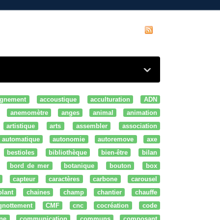
gnement
accoustique
acculturation
ADN
anemomètre
anges
animal
animation
artistique
arts
assembler
association
automatique
autonomie
autoremove
axe
bestioles
bibliothèque
bien-être
bilan
bord de mer
botanique
bouton
box
capteur
caractères
carbone
carousel
olant
chaines
champ
chantier
chauffe
ignottement
CMF
cnc
cocréation
code
ne
communication
communs
composant