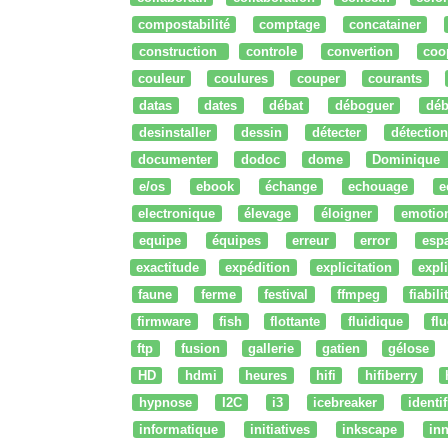
compostabilité
comptage
concatainer
construction
controle
convertion
coo
couleur
coulures
couper
courants
datas
dates
débat
déboguer
déb
desinstaller
dessin
détecter
détection
documenter
dodoc
dome
Dominique
e/os
ebook
échange
echouage
e
electronique
élevage
éloigner
emotio
equipe
équipes
erreur
error
esp
exactitude
expédition
explicitation
expli
faune
ferme
festival
ffmpeg
fiabili
firmware
fish
flottante
fluidique
fl
ftp
fusion
gallerie
gatien
gélose
HD
hdmi
heures
hifi
hifiberry
hypnose
I2C
i3
icebreaker
identi
informatique
initiatives
inkscape
in