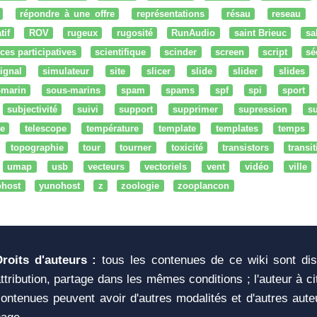
répondre à une offre
représentations
résau
reseau
tif
ROV
rugeux
rugosité
RunAudio
saint Brieuc
sa
ces participatives
scientifique
scinder
screen
script
sé
ignal
simulateur
site
slicer
slide
slider
slides
-marin
sous-marins
spam
spams
spf
spi
sport
subjectivité
suivi
support
supprimer
supression
su
e
telescope
température
template
templates
temps
topographie
tour
tourner
toxicité
transistors
transi
umap
usb
vecteurs
vectoriels
vent
vidéo
ville
ohost
yunohost
z
zoologie
zooplancon
Droits d'auteurs :
tous les contenues de ce wiki sont di
ttribution, partage dans les mêmes conditions ; l'auteur à c
ontenues peuvent avoir d'autres modalités et d'autres aute