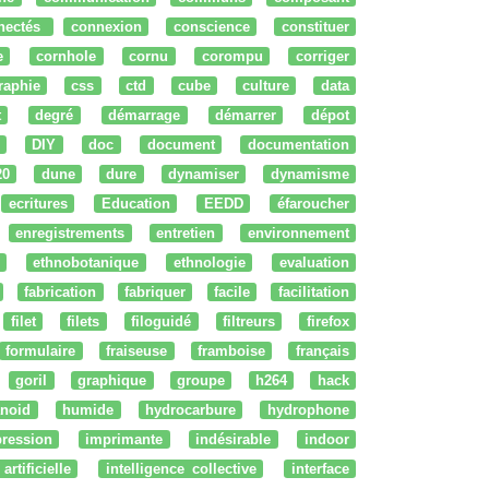
nectés
connexion
conscience
constituer
e
cornhole
cornu
corompu
corriger
raphie
css
ctd
cube
culture
data
t
degré
démarrage
démarrer
dépot
DIY
doc
document
documentation
20
dune
dure
dynamiser
dynamisme
ecritures
Education
EEDD
éfaroucher
enregistrements
entretien
environnement
ethnobotanique
ethnologie
evaluation
fabrication
fabriquer
facile
facilitation
filet
filets
filoguidé
filtreurs
firefox
formulaire
fraiseuse
framboise
français
goril
graphique
groupe
h264
hack
noid
humide
hydrocarbure
hydrophone
ression
imprimante
indésirable
indoor
artificielle
intelligence collective
interface