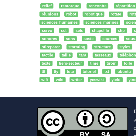
relief
remorque
rencontre
répartition
réunions
robot
robotique
rotate
rota
sciences humaines
sciences marines
scien
servo
set
sets
shapefile
shp
s
sonores
sons
sosie
sources
sous
stlreparer
storming
structure
styles
tactile
taille
tara
tasseaux
téléphon
texte
tiers-secteur
time
tiroir
toile
ttf
tty
tuto
tutoriel
txt
ubuntu
wifi
wiki
writer
yeswiki
yield
yin
a
c