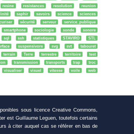
resine
resistances
resolution
reunion
linité
saphir
savoirs
science
sciences
curiser
sécurité
serveur
service_publique
smartphone
sociologie
sonde
sonore
sql
ssh
statistiques
STAVIRO
STL
rface
suspensivore
svg
svt
tabouret
terrain
Terre
terrestre
territoire
test
tion
transmission
transports
trap
troc
visualiser
visuel
vitesse
voile
web
sponibles sous licence Creative Commons,
iter est Guillaume Leguen, toutefois certains
urs à citer auquel cas se référer en bas de