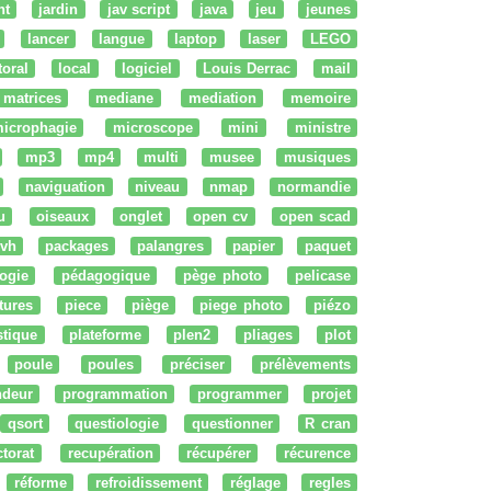
nt
jardin
jav script
java
jeu
jeunes
lancer
langue
laptop
laser
LEGO
ttoral
local
logiciel
Louis Derrac
mail
matrices
mediane
mediation
memoire
icrophagie
microscope
mini
ministre
mp3
mp4
multi
musee
musiques
naviguation
niveau
nmap
normandie
u
oiseaux
onglet
open cv
open scad
vh
packages
palangres
papier
paquet
ogie
pédagogique
pège photo
pelicase
tures
piece
piège
piege photo
piézo
stique
plateforme
plen2
pliages
plot
poule
poules
préciser
prélèvements
ndeur
programmation
programmer
projet
qsort
questiologie
questionner
R cran
ctorat
recupération
récupérer
récurence
réforme
refroidissement
réglage
regles