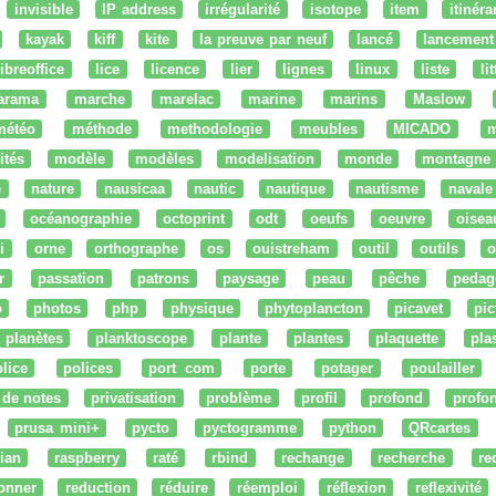
invisible
IP address
irrégularité
isotope
item
itinéra
kayak
kiff
kite
la preuve par neuf
lancé
lancement
libreoffice
lice
licence
lier
lignes
linux
liste
li
arama
marche
marelac
marine
marins
Maslow
météo
méthode
methodologie
meubles
MICADO
m
ités
modèle
modèles
modelisation
monde
montagne
e
nature
nausicaa
nautic
nautique
nautisme
navale
océanographie
octoprint
odt
oeufs
oeuvre
oisea
i
orne
orthographe
os
ouistreham
outil
outils
o
r
passation
patrons
paysage
peau
pêche
pedag
o
photos
php
physique
phytoplancton
picavet
pic
planètes
planktoscope
plante
plantes
plaquette
pla
lice
polices
port com
porte
potager
poulailler
 de notes
privatisation
problème
profil
profond
profo
prusa mini+
pycto
pyctogramme
python
QRcartes
ian
raspberry
raté
rbind
rechange
recherche
re
onner
reduction
réduire
réemploi
réflexion
reflexivité