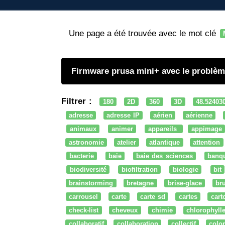
Une page a été trouvée avec le mot clé
Firmware prusa mini+ avec le problème
Filtrer :
180
2D
360
3D
48.52403
adresse
adresse IP
aérien
aérienne
animaux
animer
appareils
appimage
astronomie
atelier
atlantique
attention
bacterie
baie
baie des sciences
banq
biodiversité
biofiltration
biologie
bit
brainstorming
bretagne
brise-glace
bru
carrousel
carte
carte sd
cartes
cart
check-list
cheveux
chimie
chlorophyll
collaboratif
collaboration
collectif
colo