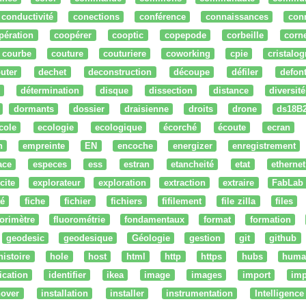
conductivité
conections
conférence
connaissances
con
pération
coopérer
cooptic
copepode
corbeille
corn
courbe
couture
couturiere
coworking
cpie
cristalog
uter
dechet
deconstruction
découpe
défiler
defon
détermination
disque
dissection
distance
diversité
dormants
dossier
draisienne
droits
drone
ds18B
cole
ecologie
ecologique
écorché
écoute
ecran
n
empreinte
EN
encoche
energizer
enregistrement
ace
especes
ess
estran
etancheité
etat
ethernet
cite
explorateur
exploration
extraction
extraire
FabLab
té
fiche
fichier
fichiers
fifilement
file zilla
files
uorimètre
fluorométrie
fondamentaux
format
formation
geodesic
geodesique
Géologie
gestion
git
github
histoire
hole
host
html
http
https
hubs
huma
fication
identifier
ikea
image
images
import
imp
nover
installation
installer
instrumentation
Intelligence 