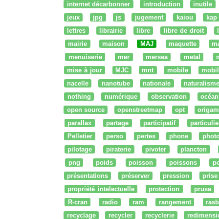
internet décarbonner
introduction
inutile
jeux
jpg
js
jugement
kaiou
kap
lettres
librairie
libre
libre de droit
mairie
maison
MAJ
maquette
m
menuiserie
mer
mersea
metal
mise à jour
MJC
mnt
mobile
mobil
nacelle
nanotube
nationale
naturalism
nothing
numérique
observation
océan
open source
openstreetmap
opt
origam
parallax
partage
participatif
particulie
Pelletier
perso
pertes
phone
phot
pilotage
piraterie
pivoter
plancton
png
poids
poisson
poissons
po
présentations
préserver
pression
prise
propriété intelectuelle
protection
prusa
R-cran
radio
ram
rangement
rasb
recyclage
recycler
recyclerie
redimensi