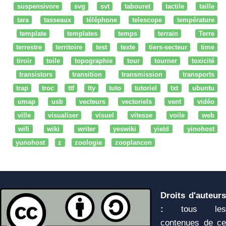
suspensivore
svg
svt
tabouret
tactile
taille
tara
tasseaux
téléphone
telescope
température
template
templates
temps
terrain
Terre
terrestre
territoire
test
texte
tiers-secteur
time
tiroir
toile
topographie
tour
tourner
toxicité
transistors
transition
transmission
transports
trap
troc
ttf
tty
tuto
tutoriel
txt
ubuntu
umap
usb
vecteurs
vectoriels
vent
vidéo
ville
visualiser
visuel
vitesse
voile
web
wifi
wiki
writer
yeswiki
yield
yinohost
yunohost
z
zoologie
zooplancon
Droits d'auteurs
:
tous les
contenues de ce