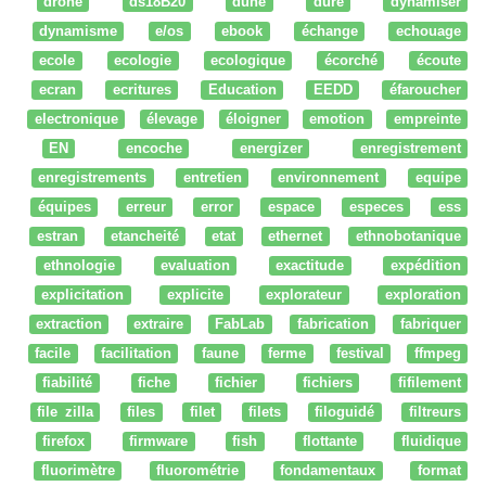
drone
ds18B20
dune
dure
dynamiser
dynamisme
e/os
ebook
échange
echouage
ecole
ecologie
ecologique
écorché
écoute
ecran
ecritures
Education
EEDD
éfaroucher
electronique
élevage
éloigner
emotion
empreinte
EN
encoche
energizer
enregistrement
enregistrements
entretien
environnement
equipe
équipes
erreur
error
espace
especes
ess
estran
etancheité
etat
ethernet
ethnobotanique
ethnologie
evaluation
exactitude
expédition
explicitation
explicite
explorateur
exploration
extraction
extraire
FabLab
fabrication
fabriquer
facile
facilitation
faune
ferme
festival
ffmpeg
fiabilité
fiche
fichier
fichiers
fifilement
file zilla
files
filet
filets
filoguidé
filtreurs
firefox
firmware
fish
flottante
fluidique
fluorimètre
fluorométrie
fondamentaux
format