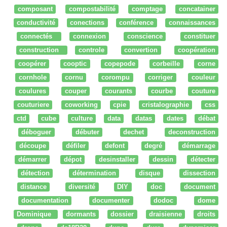
composant
compostabilité
comptage
concatainer
conductivité
conections
conférence
connaissances
connectés
connexion
conscience
constituer
construction
controle
convertion
coopération
coopérer
cooptic
copepode
corbeille
corne
cornhole
cornu
corompu
corriger
couleur
coulures
couper
courants
courbe
couture
couturiere
coworking
cpie
cristalographie
css
ctd
cube
culture
data
datas
dates
débat
déboguer
débuter
dechet
deconstruction
découpe
défiler
defont
degré
démarrage
démarrer
dépot
desinstaller
dessin
détecter
détection
détermination
disque
dissection
distance
diversité
DIY
doc
document
documentation
documenter
dodoc
dome
Dominique
dormants
dossier
draisienne
droits