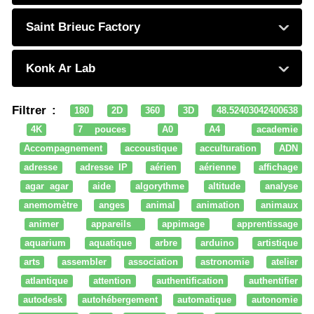
Saint Brieuc Factory
Konk Ar Lab
Filtrer :
180
2D
360
3D
48.52403042400638
4K
7 pouces
A0
A4
academie
Accompagnement
accoustique
acculturation
ADN
adresse
adresse IP
aérien
aérienne
affichage
agar agar
aide
algorythme
altitude
analyse
anemomètre
anges
animal
animation
animaux
animer
appareils
appimage
apprentissage
aquarium
aquatique
arbre
arduino
artistique
arts
assembler
association
astronomie
atelier
atlantique
attention
authentification
authentifier
autodesk
autohébergement
automatique
autonomie