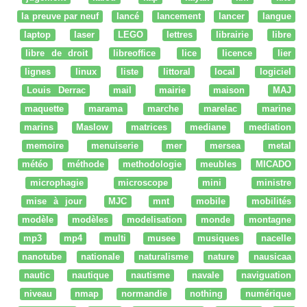
la preuve par neuf
lancé
lancement
lancer
langue
laptop
laser
LEGO
lettres
librairie
libre
libre de droit
libreoffice
lice
licence
lier
lignes
linux
liste
littoral
local
logiciel
Louis Derrac
mail
mairie
maison
MAJ
maquette
marama
marche
marelac
marine
marins
Maslow
matrices
mediane
mediation
memoire
menuiserie
mer
mersea
metal
météo
méthode
methodologie
meubles
MICADO
microphagie
microscope
mini
ministre
mise à jour
MJC
mnt
mobile
mobilités
modèle
modèles
modelisation
monde
montagne
mp3
mp4
multi
musee
musiques
nacelle
nanotube
nationale
naturalisme
nature
nausicaa
nautic
nautique
nautisme
navale
naviguation
niveau
nmap
normandie
nothing
numérique