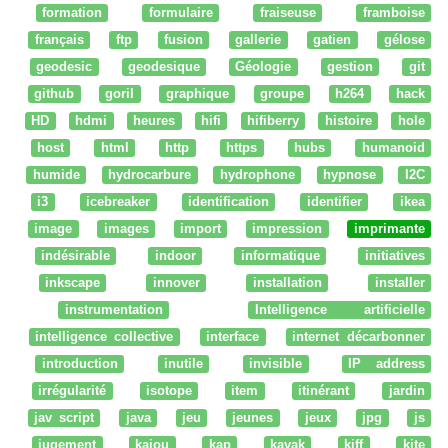
formation
formulaire
fraiseuse
framboise
français
ftp
fusion
gallerie
gatien
gélose
geodesic
geodesique
Géologie
gestion
git
github
goril
graphique
groupe
h264
hack
HD
hdmi
heures
hifi
hifiberry
histoire
hole
host
html
http
https
hubs
humanoid
humide
hydrocarbure
hydrophone
hypnose
I2C
i3
icebreaker
identification
identifier
ikea
image
images
import
impression
imprimante
indésirable
indoor
informatique
initiatives
inkscape
innover
installation
installer
instrumentation
Intelligence artificielle
intelligence collective
interface
internet décarbonner
introduction
inutile
invisible
IP address
irrégularité
isotope
item
itinérant
jardin
jav script
java
jeu
jeunes
jeux
jpg
js
jugement
kaiou
kap
kayak
kiff
kite