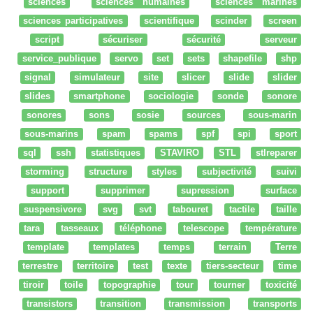
sciences
sciences humaines
sciences marines
sciences participatives
scientifique
scinder
screen
script
sécuriser
sécurité
serveur
service_publique
servo
set
sets
shapefile
shp
signal
simulateur
site
slicer
slide
slider
slides
smartphone
sociologie
sonde
sonore
sonores
sons
sosie
sources
sous-marin
sous-marins
spam
spams
spf
spi
sport
sql
ssh
statistiques
STAVIRO
STL
stlreparer
storming
structure
styles
subjectivité
suivi
support
supprimer
supression
surface
suspensivore
svg
svt
tabouret
tactile
taille
tara
tasseaux
téléphone
telescope
température
template
templates
temps
terrain
Terre
terrestre
territoire
test
texte
tiers-secteur
time
tiroir
toile
topographie
tour
tourner
toxicité
transistors
transition
transmission
transports