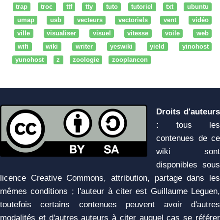
trap
troc
ttf
tty
tuto
tutoriel
txt
ubuntu
umap
usb
vecteurs
vectoriels
vent
vidéo
ville
visualiser
visuel
vitesse
voile
web
wifi
wiki
writer
yeswiki
yield
yinohost
yunohost
z
zoologie
zooplancon
Droits d'auteurs
:
tous les
contenues de ce
wiki sont
disponibles sous
licence Creative Commons, attribution, partage dans les
mêmes conditions ; l'auteur à citer est Guillaume Leguen,
toutefois certains contenues peuvent avoir d'autres
modalités et d'autres auteurs à citer auquel cas se référer