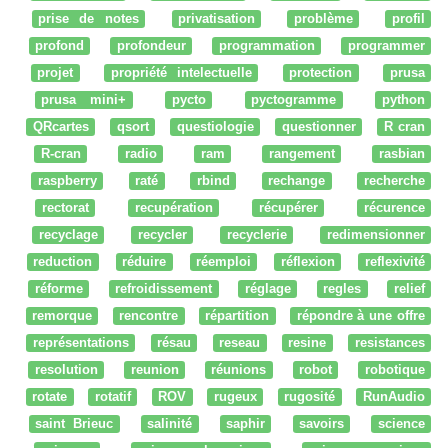
prise de notes
privatisation
problème
profil
profond
profondeur
programmation
programmer
projet
propriété intelectuelle
protection
prusa
prusa mini+
pycto
pyctogramme
python
QRcartes
qsort
questiologie
questionner
R cran
R-cran
radio
ram
rangement
rasbian
raspberry
raté
rbind
rechange
recherche
rectorat
recupération
récupérer
récurence
recyclage
recycler
recyclerie
redimensionner
reduction
réduire
réemploi
réflexion
reflexivité
réforme
refroidissement
réglage
regles
relief
remorque
rencontre
répartition
répondre à une offre
représentations
résau
reseau
resine
resistances
resolution
reunion
réunions
robot
robotique
rotate
rotatif
ROV
rugeux
rugosité
RunAudio
saint Brieuc
salinité
saphir
savoirs
science