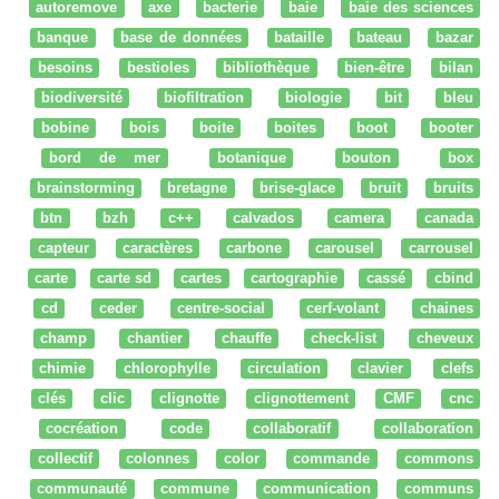
autoremove
axe
bacterie
baie
baie des sciences
banque
base de données
bataille
bateau
bazar
besoins
bestioles
bibliothèque
bien-être
bilan
biodiversité
biofiltration
biologie
bit
bleu
bobine
bois
boite
boites
boot
booter
bord de mer
botanique
bouton
box
brainstorming
bretagne
brise-glace
bruit
bruits
btn
bzh
c++
calvados
camera
canada
capteur
caractères
carbone
carousel
carrousel
carte
carte sd
cartes
cartographie
cassé
cbind
cd
ceder
centre-social
cerf-volant
chaines
champ
chantier
chauffe
check-list
cheveux
chimie
chlorophylle
circulation
clavier
clefs
clés
clic
clignotte
clignottement
CMF
cnc
cocréation
code
collaboratif
collaboration
collectif
colonnes
color
commande
commons
communauté
commune
communication
communs