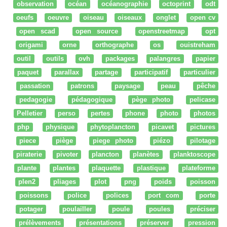
observation
océan
océanographie
octoprint
odt
oeufs
oeuvre
oiseau
oiseaux
onglet
open cv
open scad
open source
openstreetmap
opt
origami
orne
orthographe
os
ouistreham
outil
outils
ovh
packages
palangres
papier
paquet
parallax
partage
participatif
particulier
passation
patrons
paysage
peau
pêche
pedagogie
pédagogique
pège photo
pelicase
Pelletier
perso
pertes
phone
photo
photos
php
physique
phytoplancton
picavet
pictures
piece
piège
piege photo
piézo
pilotage
piraterie
pivoter
plancton
planètes
planktoscope
plante
plantes
plaquette
plastique
plateforme
plen2
pliages
plot
png
poids
poisson
poissons
police
polices
port com
porte
potager
poulailler
poule
poules
préciser
prélèvements
présentations
préserver
pression