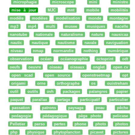
microphagie
microscope
mini
ministre
mise à jour
MJC
mnt
mobile
mobilités
modèle
modèles
modelisation
monde
montagne
mp3
mp4
multi
musee
musiques
nacelle
nanotube
nationale
naturalisme
nature
nausicaa
nautic
nautique
nautisme
navale
naviguation
niveau
nmap
normandie
nothing
numérique
observation
océan
océanographie
octoprint
odt
oeufs
oeuvre
oiseau
oiseaux
onglet
open cv
open scad
open source
openstreetmap
opt
origami
orne
orthographe
os
ouistreham
outil
outils
ovh
packages
palangres
papier
paquet
parallax
partage
participatif
particulier
passation
patrons
paysage
peau
pêche
pedagogie
pédagogique
pège photo
pelicase
Pelletier
perso
pertes
phone
photo
photos
php
physique
phytoplancton
picavet
pictures