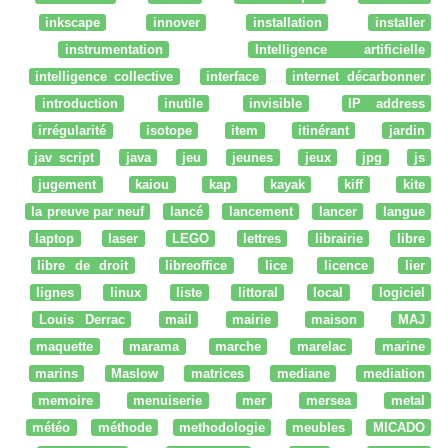
inkscape
innover
installation
installer
instrumentation
Intelligence artificielle
intelligence collective
interface
internet décarbonner
introduction
inutile
invisible
IP address
irrégularité
isotope
item
itinérant
jardin
jav script
java
jeu
jeunes
jeux
jpg
js
jugement
kaiou
kap
kayak
kiff
kite
la preuve par neuf
lancé
lancement
lancer
langue
laptop
laser
LEGO
lettres
librairie
libre
libre de droit
libreoffice
lice
licence
lier
lignes
linux
liste
littoral
local
logiciel
Louis Derrac
mail
mairie
maison
MAJ
maquette
marama
marche
marelac
marine
marins
Maslow
matrices
mediane
mediation
memoire
menuiserie
mer
mersea
metal
météo
méthode
methodologie
meubles
MICADO