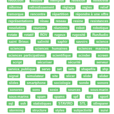
reduction
réduire
réemploi
réflexion
reflexivité
réforme
refroidissement
réglage
regles
relief
remorque
rencontre
répartition
répondre à une offre
représentations
résau
reseau
resine
resistances
resolution
reunion
réunions
robot
robotique
rotate
rotatif
ROV
rugeux
rugosité
RunAudio
saint Brieuc
salinité
saphir
savoirs
science
sciences
sciences humaines
sciences marines
sciences participatives
scientifique
scinder
screen
script
sécuriser
sécurité
serveur
service_publique
servo
set
sets
shapefile
shp
signal
simulateur
site
slicer
slide
slider
slides
smartphone
sociologie
sonde
sonore
sonores
sons
sosie
sources
sous-marin
sous-marins
spam
spams
spf
spi
sport
sql
ssh
statistiques
STAVIRO
STL
stlreparer
storming
structure
styles
subjectivité
suivi