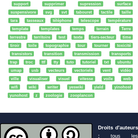
support
supprimer
supression
surface
suspensivore
svg
svt
tabouret
tactile
taille
tara
tasseaux
téléphone
telescope
température
template
templates
temps
terrain
Terre
terrestre
territoire
test
texte
tiers-secteur
time
tiroir
toile
topographie
tour
tourner
toxicité
transistors
transition
transmission
transports
trap
troc
ttf
tty
tuto
tutoriel
txt
ubuntu
umap
usb
vecteurs
vectoriels
vent
vidéo
ville
visualiser
visuel
vitesse
voile
web
wifi
wiki
writer
yeswiki
yield
yinohost
yunohost
z
zoologie
zooplancon
Droits d'auteurs
:
tous les