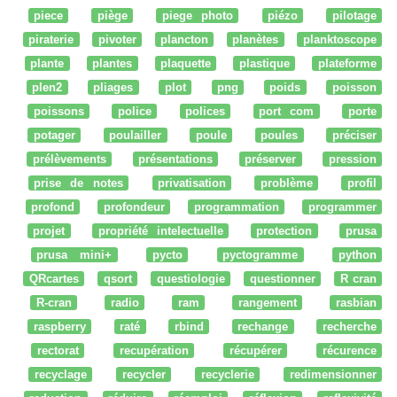
piece
piège
piege photo
piézo
pilotage
piraterie
pivoter
plancton
planètes
planktoscope
plante
plantes
plaquette
plastique
plateforme
plen2
pliages
plot
png
poids
poisson
poissons
police
polices
port com
porte
potager
poulailler
poule
poules
préciser
prélèvements
présentations
préserver
pression
prise de notes
privatisation
problème
profil
profond
profondeur
programmation
programmer
projet
propriété intelectuelle
protection
prusa
prusa mini+
pycto
pyctogramme
python
QRcartes
qsort
questiologie
questionner
R cran
R-cran
radio
ram
rangement
rasbian
raspberry
raté
rbind
rechange
recherche
rectorat
recupération
récupérer
récurence
recyclage
recycler
recyclerie
redimensionner