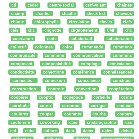
cd
ceder
centre-social
cerf-volant
chaines
champ
chantier
chauffe
check-list
cheveux
chimie
chlorophylle
circulation
clavier
clefs
clés
clic
clignotte
clignottement
CMF
cnc
cocréation
code
collaboratif
collaboration
collectif
colonnes
color
commande
commons
communauté
commune
communication
communs
composant
compostabilité
comptage
concatainer
conductivité
conections
conférence
connaissances
connectés
connexion
conscience
constituer
construction
controle
convertion
coopération
coopérer
cooptic
copepode
corbeille
corne
cornhole
cornu
corompu
corriger
couleur
coulures
couper
courants
courbe
couture
couturiere
coworking
cpie
cristalographie
css
ctd
cube
culture
data
datas
dates
débat