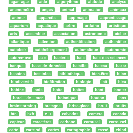
agar agar
aide
algorythme
altitude
analyse
anemomètre
anges
animal
animation
animaux
animer
appareils
appimage
apprentissage
aquarium
aquatique
arbre
arduino
artistique
arts
assembler
association
astronomie
atelier
atlantique
attention
authentification
authentifier
autodesk
autohébergement
automatique
autonomie
autoremove
axe
bacterie
baie
baie des sciences
banque
base de données
bataille
bateau
bazar
besoins
bestioles
bibliothèque
bien-être
bilan
biodiversité
biofiltration
biologie
bit
bleu
bobine
bois
boite
boites
boot
booter
bord de mer
botanique
bouton
box
brainstorming
bretagne
brise-glace
bruit
bruits
btn
bzh
c++
calvados
camera
canada
capteur
caractères
carbone
carousel
carrousel
carte
carte sd
cartes
cartographie
cassé
cbind