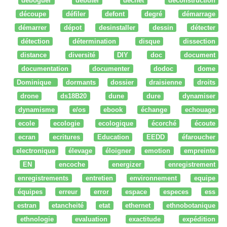
déboguer
débuter
dechet
deconstruction
découpe
défiler
defont
degré
démarrage
démarrer
dépot
desinstaller
dessin
détecter
détection
détermination
disque
dissection
distance
diversité
DIY
doc
document
documentation
documenter
dodoc
dome
Dominique
dormants
dossier
draisienne
droits
drone
ds18B20
dune
dure
dynamiser
dynamisme
e/os
ebook
échange
echouage
ecole
ecologie
ecologique
écorché
écoute
ecran
ecritures
Education
EEDD
éfaroucher
electronique
élevage
éloigner
emotion
empreinte
EN
encoche
energizer
enregistrement
enregistrements
entretien
environnement
equipe
équipes
erreur
error
espace
especes
ess
estran
etancheité
etat
ethernet
ethnobotanique
ethnologie
evaluation
exactitude
expédition