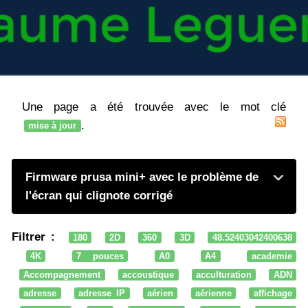
Une page a été trouvée avec le mot clé
.
mise à jour
Firmware prusa mini+ avec le problème de
l'écran qui clignote corrigé
Filtrer :
180
2D
360
3D
48.52403042400638
4K
7 pouces
A0
A4
academie
Accompagnement
accoustique
acculturation
ADN
adresse
adresse IP
aérien
aérienne
affichage