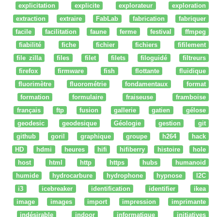
explicitation
explicite
explorateur
exploration
extraction
extraire
FabLab
fabrication
fabriquer
facile
facilitation
faune
ferme
festival
ffmpeg
fiabilité
fiche
fichier
fichiers
fifilement
file zilla
files
filet
filets
filoguidé
filtreurs
firefox
firmware
fish
flottante
fluidique
fluorimètre
fluorométrie
fondamentaux
format
formation
formulaire
fraiseuse
framboise
français
ftp
fusion
gallerie
gatien
gélose
geodesic
geodesique
Géologie
gestion
git
github
goril
graphique
groupe
h264
hack
HD
hdmi
heures
hifi
hifiberry
histoire
hole
host
html
http
https
hubs
humanoid
humide
hydrocarbure
hydrophone
hypnose
I2C
i3
icebreaker
identification
identifier
ikea
image
images
import
impression
imprimante
indésirable
indoor
informatique
initiatives