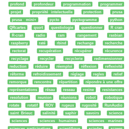
profond
profondeur
programmation
programmer
projet
propriété intelectuelle
protection
prusa
prusa mini+
pycto
pyctogramme
python
QRcartes
qsort
questiologie
questionner
R cran
R-cran
radio
ram
rangement
rasbian
raspberry
raté
rbind
rechange
recherche
rectorat
recupération
récupérer
récurence
recyclage
recycler
recyclerie
redimensionner
reduction
réduire
réemploi
réflexion
reflexivité
réforme
refroidissement
réglage
regles
relief
remorque
rencontre
répartition
répondre à une offre
représentations
résau
reseau
resine
resistances
resolution
reunion
réunions
robot
robotique
rotate
rotatif
ROV
rugeux
rugosité
RunAudio
saint Brieuc
salinité
saphir
savoirs
science
sciences
sciences humaines
sciences marines
sciences participatives
scientifique
scinder
screen