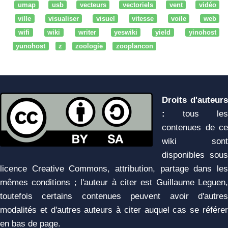
umap
usb
vecteurs
vectoriels
vent
vidéo
ville
visualiser
visuel
vitesse
voile
web
wifi
wiki
writer
yeswiki
yield
yinohost
yunohost
z
zoologie
zooplancon
Droits d'auteurs
:
tous les
contenues de ce
wiki sont
disponibles sous
licence Creative Commons, attribution, partage dans les
mêmes conditions ; l'auteur à citer est Guillaume Leguen,
toutefois certains contenues peuvent avoir d'autres
modalités et d'autres auteurs à citer auquel cas se référer
en bas de page.