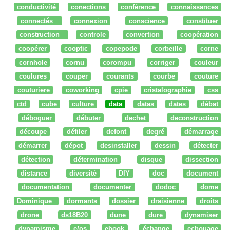
conductivité
conections
conférence
connaissances
connectés
connexion
conscience
constituer
construction
controle
convertion
coopération
coopérer
cooptic
copepode
corbeille
corne
cornhole
cornu
corompu
corriger
couleur
coulures
couper
courants
courbe
couture
couturiere
coworking
cpie
cristalographie
css
ctd
cube
culture
data
datas
dates
débat
déboguer
débuter
dechet
deconstruction
découpe
défiler
defont
degré
démarrage
démarrer
dépot
desinstaller
dessin
détecter
détection
détermination
disque
dissection
distance
diversité
DIY
doc
document
documentation
documenter
dodoc
dome
Dominique
dormants
dossier
draisienne
droits
drone
ds18B20
dune
dure
dynamiser
dynamisme
e/os
ebook
échange
echouage