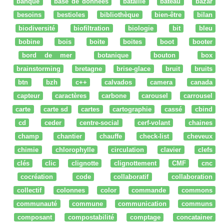
banque
base de données
bataille
bateau
bazar
besoins
bestioles
bibliothèque
bien-être
bilan
biodiversité
biofiltration
biologie
bit
bleu
bobine
bois
boite
boites
boot
booter
bord de mer
botanique
bouton
box
brainstorming
bretagne
brise-glace
bruit
bruits
btn
bzh
c++
calvados
camera
canada
capteur
caractères
carbone
carousel
carrousel
carte
carte sd
cartes
cartographie
cassé
cbind
cd
ceder
centre-social
cerf-volant
chaines
champ
chantier
chauffe
check-list
cheveux
chimie
chlorophylle
circulation
clavier
clefs
clés
clic
clignotte
clignottement
CMF
cnc
cocréation
code
collaboratif
collaboration
collectif
colonnes
color
commande
commons
communauté
commune
communication
communs
composant
compostabilité
comptage
concatainer