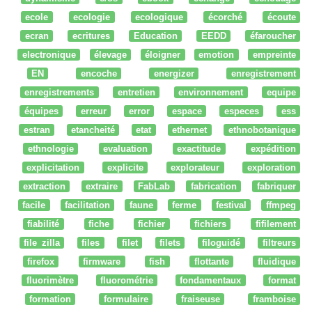
ecole
ecologie
ecologique
écorché
écoute
ecran
ecritures
Education
EEDD
éfaroucher
electronique
élevage
éloigner
emotion
empreinte
EN
encoche
energizer
enregistrement
enregistrements
entretien
environnement
equipe
équipes
erreur
error
espace
especes
ess
estran
etancheité
etat
ethernet
ethnobotanique
ethnologie
evaluation
exactitude
expédition
explicitation
explicite
explorateur
exploration
extraction
extraire
FabLab
fabrication
fabriquer
facile
facilitation
faune
ferme
festival
ffmpeg
fiabilité
fiche
fichier
fichiers
fifilement
file zilla
files
filet
filets
filoguidé
filtreurs
firefox
firmware
fish
flottante
fluidique
fluorimètre
fluorométrie
fondamentaux
format
formation
formulaire
fraiseuse
framboise