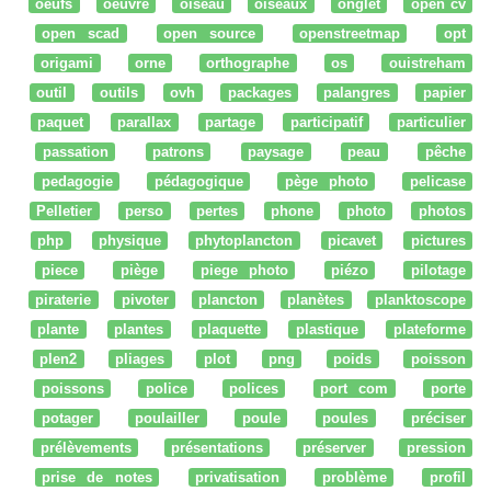
oeufs
oeuvre
oiseau
oiseaux
onglet
open cv
open scad
open source
openstreetmap
opt
origami
orne
orthographe
os
ouistreham
outil
outils
ovh
packages
palangres
papier
paquet
parallax
partage
participatif
particulier
passation
patrons
paysage
peau
pêche
pedagogie
pédagogique
pège photo
pelicase
Pelletier
perso
pertes
phone
photo
photos
php
physique
phytoplancton
picavet
pictures
piece
piège
piege photo
piézo
pilotage
piraterie
pivoter
plancton
planètes
planktoscope
plante
plantes
plaquette
plastique
plateforme
plen2
pliages
plot
png
poids
poisson
poissons
police
polices
port com
porte
potager
poulailler
poule
poules
préciser
prélèvements
présentations
préserver
pression
prise de notes
privatisation
problème
profil