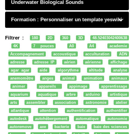
Underwater Biological Sounds
Formation : Personnaliser un template yeswiki
Filtrer :
180
2D
360
3D
48.52403042400638
4K
7 pouces
A0
A4
academie
Accompagnement
accoustique
acculturation
ADN
adresse
adresse IP
aérien
aérienne
affichage
agar agar
aide
algorythme
altitude
analyse
anemomètre
anges
animal
animation
animaux
animer
appareils
appimage
apprentissage
aquarium
aquatique
arbre
arduino
artistique
arts
assembler
association
astronomie
atelier
atlantique
attention
authentification
authentifier
autodesk
autohébergement
automatique
autonomie
autoremove
axe
bacterie
baie
baie des sciences