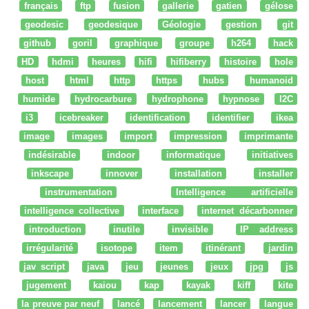
français
ftp
fusion
gallerie
gatien
gélose
geodesic
geodesique
Géologie
gestion
git
github
goril
graphique
groupe
h264
hack
HD
hdmi
heures
hifi
hifiberry
histoire
hole
host
html
http
https
hubs
humanoid
humide
hydrocarbure
hydrophone
hypnose
I2C
i3
icebreaker
identification
identifier
ikea
image
images
import
impression
imprimante
indésirable
indoor
informatique
initiatives
inkscape
innover
installation
installer
instrumentation
Intelligence artificielle
intelligence collective
interface
internet décarbonner
introduction
inutile
invisible
IP address
irrégularité
isotope
item
itinérant
jardin
jav script
java
jeu
jeunes
jeux
jpg
js
jugement
kaiou
kap
kayak
kiff
kite
la preuve par neuf
lancé
lancement
lancer
langue