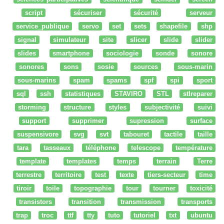
script
sécuriser
sécurité
serveur
service_publique
servo
set
sets
shapefile
shp
signal
simulateur
site
slicer
slide
slider
slides
smartphone
sociologie
sonde
sonore
sonores
sons
sosie
sources
sous-marin
sous-marins
spam
spams
spf
spi
sport
sql
ssh
statistiques
STAVIRO
STL
stlreparer
storming
structure
styles
subjectivité
suivi
support
supprimer
supression
surface
suspensivore
svg
svt
tabouret
tactile
taille
tara
tasseaux
téléphone
telescope
température
template
templates
temps
terrain
Terre
terrestre
territoire
test
texte
tiers-secteur
time
tiroir
toile
topographie
tour
tourner
toxicité
transistors
transition
transmission
transports
trap
troc
ttf
tty
tuto
tutoriel
txt
ubuntu