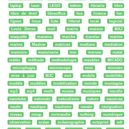
laptop
laser
LEGO
lettres
librairie
libre
libre de droit
libreoffice
lice
licence
lier
lignes
linux
liste
littoral
local
logiciel
Louis Derrac
mail
mairie
maison
MAJ
maquette
marama
marche
marelac
marine
marins
Maslow
matrices
mediane
mediation
memoire
menuiserie
mer
mersea
metal
météo
méthode
methodologie
meubles
MICADO
microphagie
microscope
mini
ministre
mise à jour
MJC
mnt
mobile
mobilités
modèle
modèles
modelisation
monde
montagne
mp3
mp4
multi
musee
musiques
nacelle
nanotube
nationale
naturalisme
nature
nausicaa
nautic
nautique
nautisme
navale
naviguation
niveau
nmap
normandie
nothing
numérique
observation
océan
océanographie
octoprint
odt