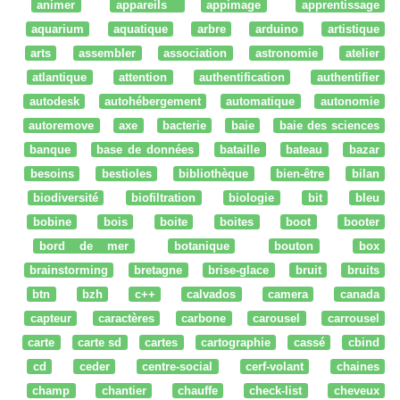
animer
appareils
appimage
apprentissage
aquarium
aquatique
arbre
arduino
artistique
arts
assembler
association
astronomie
atelier
atlantique
attention
authentification
authentifier
autodesk
autohébergement
automatique
autonomie
autoremove
axe
bacterie
baie
baie des sciences
banque
base de données
bataille
bateau
bazar
besoins
bestioles
bibliothèque
bien-être
bilan
biodiversité
biofiltration
biologie
bit
bleu
bobine
bois
boite
boites
boot
booter
bord de mer
botanique
bouton
box
brainstorming
bretagne
brise-glace
bruit
bruits
btn
bzh
c++
calvados
camera
canada
capteur
caractères
carbone
carousel
carrousel
carte
carte sd
cartes
cartographie
cassé
cbind
cd
ceder
centre-social
cerf-volant
chaines
champ
chantier
chauffe
check-list
cheveux