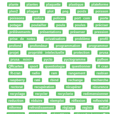
plante
plantes
plaquette
plastique
plateforme
plen2
pliages
plot
png
poids
poisson
poissons
police
polices
port com
porte
potager
poulailler
poule
poules
préciser
prélèvements
présentations
préserver
pression
prise de notes
privatisation
problème
profil
profond
profondeur
programmation
programmer
projet
propriété intelectuelle
protection
prusa
prusa mini+
pycto
pyctogramme
python
QRcartes
qsort
questiologie
questionner
R cran
R-cran
radio
ram
rangement
rasbian
raspberry
raté
rbind
rechange
recherche
rectorat
recupération
récupérer
récurence
recyclage
recycler
recyclerie
redimensionner
reduction
réduire
réemploi
réflexion
reflexivité
réforme
refroidissement
réglage
regles
relief