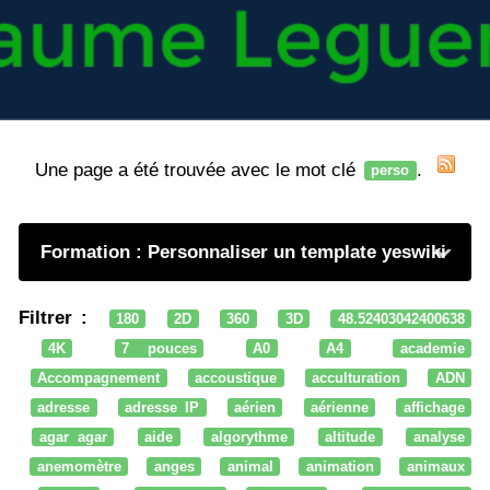
Une page a été trouvée avec le mot clé
.
perso
Formation : Personnaliser un template yeswiki
Filtrer :
180
2D
360
3D
48.52403042400638
4K
7 pouces
A0
A4
academie
Accompagnement
accoustique
acculturation
ADN
adresse
adresse IP
aérien
aérienne
affichage
agar agar
aide
algorythme
altitude
analyse
anemomètre
anges
animal
animation
animaux