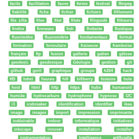
facile
facilitation
faune
ferme
festival
ffmpeg
fiabilité
fiche
fichier
fichiers
fifilement
file zilla
files
filet
filets
filoguidé
filtreurs
firefox
firmware
fish
flottante
fluidique
fluorimètre
fluorométrie
fondamentaux
format
formation
formulaire
fraiseuse
framboise
français
ftp
fusion
gallerie
gatien
gélose
geodesic
geodesique
Géologie
gestion
git
github
goril
graphique
groupe
h264
hack
HD
hdmi
heures
hifi
hifiberry
histoire
hole
host
html
http
https
hubs
humanoid
humide
hydrocarbure
hydrophone
hypnose
I2C
i3
icebreaker
identification
identifier
ikea
image
images
import
impression
imprimante
indésirable
indoor
informatique
initiatives
inkscape
innover
installation
installer
instrumentation
Intelligence artificielle