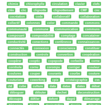
chimie
chlorophylle
circulation
clavier
clefs
clés
clic
clignotte
clignottement
CMF
cnc
cocréation
code
collaboratif
collaboration
collectif
colonnes
color
commande
commons
communauté
commune
communication
communs
composant
compostabilité
comptage
concatainer
conductivité
conections
conférence
connaissances
connectés
connexion
conscience
constituer
construction
controle
convertion
coopération
coopérer
cooptic
copepode
corbeille
corne
cornhole
cornu
corompu
corriger
couleur
coulures
couper
courants
courbe
couture
couturiere
coworking
cpie
cristalographie
css
ctd
cube
culture
data
datas
dates
débat
déboguer
débuter
dechet
deconstruction
découpe
défiler
defont
degré
démarrage