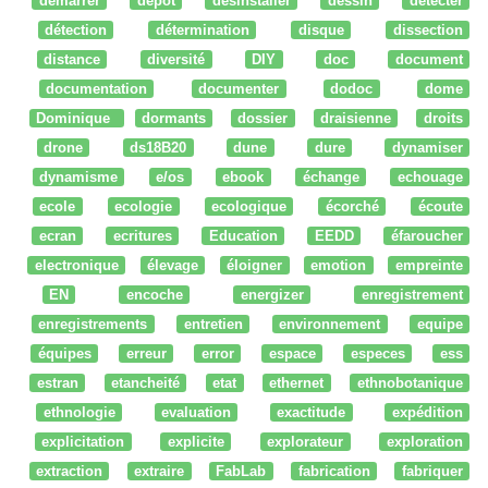
démarrer
dépot
desinstaller
dessin
détecter
détection
détermination
disque
dissection
distance
diversité
DIY
doc
document
documentation
documenter
dodoc
dome
Dominique
dormants
dossier
draisienne
droits
drone
ds18B20
dune
dure
dynamiser
dynamisme
e/os
ebook
échange
echouage
ecole
ecologie
ecologique
écorché
écoute
ecran
ecritures
Education
EEDD
éfaroucher
electronique
élevage
éloigner
emotion
empreinte
EN
encoche
energizer
enregistrement
enregistrements
entretien
environnement
equipe
équipes
erreur
error
espace
especes
ess
estran
etancheité
etat
ethernet
ethnobotanique
ethnologie
evaluation
exactitude
expédition
explicitation
explicite
explorateur
exploration
extraction
extraire
FabLab
fabrication
fabriquer