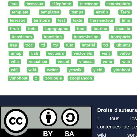
tara
tasseaux
téléphone
telescope
température
template
templates
temps
terrain
Terre
terrestre
territoire
test
texte
tiers-secteur
time
tiroir
toile
topographie
tour
tourner
toxicité
transistors
transition
transmission
transports
trap
troc
ttf
tty
tuto
tutoriel
txt
ubuntu
umap
usb
vecteurs
vectoriels
vent
vidéo
ville
visualiser
visuel
vitesse
voile
web
wifi
wiki
writer
yeswiki
yield
yinohost
yunohost
z
zoologie
zooplancon
Droits d'auteurs
:
tous les
contenues de ce
wiki sont