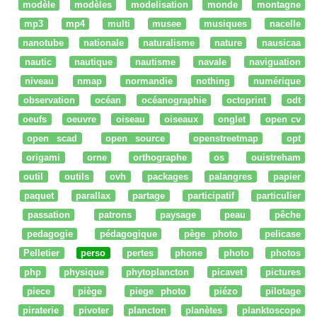
modèle
modèles
modelisation
monde
montagne
mp3
mp4
multi
musee
musiques
nacelle
nanotube
nationale
naturalisme
nature
nausicaa
nautic
nautique
nautisme
navale
naviguation
niveau
nmap
normandie
nothing
numérique
observation
océan
océanographie
octoprint
odt
oeufs
oeuvre
oiseau
oiseaux
onglet
open cv
open scad
open source
openstreetmap
opt
origami
orne
orthographe
os
ouistreham
outil
outils
ovh
packages
palangres
papier
paquet
parallax
partage
participatif
particulier
passation
patrons
paysage
peau
pêche
pedagogie
pédagogique
pège photo
pelicase
Pelletier
perso
pertes
phone
photo
photos
php
physique
phytoplancton
picavet
pictures
piece
piège
piege photo
piézo
pilotage
piraterie
pivoter
plancton
planètes
planktoscope