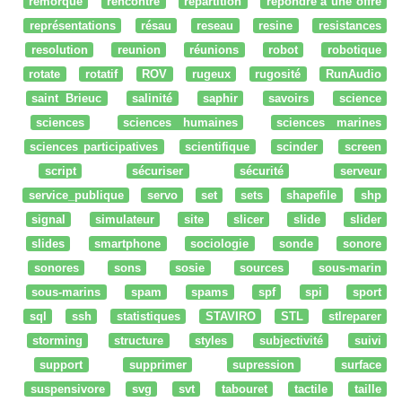
remorque
rencontre
répartition
répondre à une offre
représentations
résau
reseau
resine
resistances
resolution
reunion
réunions
robot
robotique
rotate
rotatif
ROV
rugeux
rugosité
RunAudio
saint Brieuc
salinité
saphir
savoirs
science
sciences
sciences humaines
sciences marines
sciences participatives
scientifique
scinder
screen
script
sécuriser
sécurité
serveur
service_publique
servo
set
sets
shapefile
shp
signal
simulateur
site
slicer
slide
slider
slides
smartphone
sociologie
sonde
sonore
sonores
sons
sosie
sources
sous-marin
sous-marins
spam
spams
spf
spi
sport
sql
ssh
statistiques
STAVIRO
STL
stlreparer
storming
structure
styles
subjectivité
suivi
support
supprimer
supression
surface
suspensivore
svg
svt
tabouret
tactile
taille