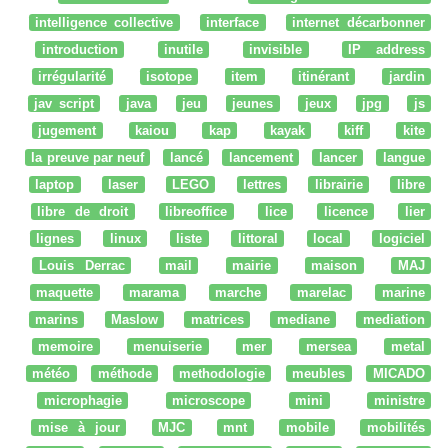
intelligence collective
interface
internet décarbonner
introduction
inutile
invisible
IP address
irrégularité
isotope
item
itinérant
jardin
jav script
java
jeu
jeunes
jeux
jpg
js
jugement
kaiou
kap
kayak
kiff
kite
la preuve par neuf
lancé
lancement
lancer
langue
laptop
laser
LEGO
lettres
librairie
libre
libre de droit
libreoffice
lice
licence
lier
lignes
linux
liste
littoral
local
logiciel
Louis Derrac
mail
mairie
maison
MAJ
maquette
marama
marche
marelac
marine
marins
Maslow
matrices
mediane
mediation
memoire
menuiserie
mer
mersea
metal
météo
méthode
methodologie
meubles
MICADO
microphagie
microscope
mini
ministre
mise à jour
MJC
mnt
mobile
mobilités