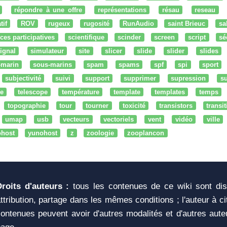
répondre à une offre
représentations
résau
reseau
tif
ROV
rugeux
rugosité
RunAudio
saint Brieuc
sa
ces participatives
scientifique
scinder
screen
script
sé
ignal
simulateur
site
slicer
slide
slider
slides
-marin
sous-marins
spam
spams
spf
spi
sport
subjectivité
suivi
support
supprimer
supression
su
e
telescope
température
template
templates
temps
topographie
tour
tourner
toxicité
transistors
transi
umap
usb
vecteurs
vectoriels
vent
vidéo
ville
ohost
yunohost
z
zoologie
zooplancon
Droits d'auteurs :
tous les contenues de ce wiki sont di
ttribution, partage dans les mêmes conditions ; l'auteur à c
ontenues peuvent avoir d'autres modalités et d'autres aute