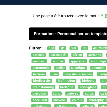
Une page a été trouvée avec le mot clé
Formation : Personnaliser un template
Filtrer :
180
2D
360
3D
48.52403
adresse
adresse IP
aérien
aérienne
animaux
animer
appareils
appimage
astronomie
atelier
atlantique
attention
bacterie
baie
baie des sciences
banq
biodiversité
biofiltration
biologie
bit
brainstorming
bretagne
brise-glace
bru
carrousel
carte
carte sd
cartes
cart
check-list
cheveux
chimie
chlorophyll
collaboratif
collaboration
collectif
colo