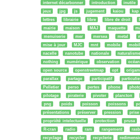
internet décarbonner
introduction
inutile
jeux
jpg
js
jugement
kaiou
kap
lettres
librairie
libre
libre de droit
mairie
maison
MAJ
maquette
m
menuiserie
mer
mersea
metal
mise à jour
MJC
mnt
mobile
mobil
nacelle
nanotube
nationale
naturalism
nothing
numérique
observation
océan
open source
openstreetmap
opt
origam
parallax
partage
participatif
particulie
Pelletier
perso
pertes
phone
phot
pilotage
piraterie
pivoter
plancton
png
poids
poisson
poissons
po
présentations
préserver
pression
prise
propriété intelectuelle
protection
prusa
R-cran
radio
ram
rangement
rasb
recyclage
recycler
recyclerie
redimensi