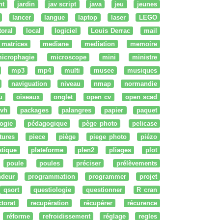
nt
jardin
jav script
java
jeu
jeunes
lancer
langue
laptop
laser
LEGO
ttoral
local
logiciel
Louis Derrac
mail
matrices
mediane
mediation
memoire
icrophagie
microscope
mini
ministre
mp3
mp4
multi
musee
musiques
naviguation
niveau
nmap
normandie
u
oiseaux
onglet
open cv
open scad
vh
packages
palangres
papier
paquet
ogie
pédagogique
pège photo
pelicase
tures
piece
piège
piege photo
piézo
stique
plateforme
plen2
pliages
plot
poule
poules
préciser
prélèvements
ndeur
programmation
programmer
projet
qsort
questiologie
questionner
R cran
ctorat
recupération
récupérer
récurence
réforme
refroidissement
réglage
regles