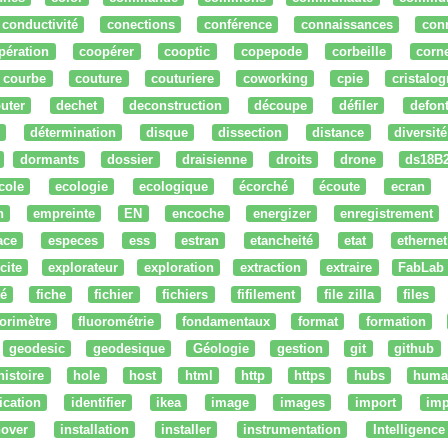
conductivité
conections
conférence
connaissances
con
pération
coopérer
cooptic
copepode
corbeille
corn
courbe
couture
couturiere
coworking
cpie
cristalog
uter
dechet
deconstruction
découpe
défiler
defon
détermination
disque
dissection
distance
diversité
dormants
dossier
draisienne
droits
drone
ds18B
cole
ecologie
ecologique
écorché
écoute
ecran
n
empreinte
EN
encoche
energizer
enregistrement
ace
especes
ess
estran
etancheité
etat
ethernet
cite
explorateur
exploration
extraction
extraire
FabLab
té
fiche
fichier
fichiers
fifilement
file zilla
files
uorimètre
fluorométrie
fondamentaux
format
formation
geodesic
geodesique
Géologie
gestion
git
github
histoire
hole
host
html
http
https
hubs
huma
fication
identifier
ikea
image
images
import
imp
nover
installation
installer
instrumentation
Intelligence 