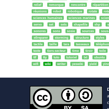
relief
remorque
rencontre
répartition
réunions
robot
robotique
rotate
rota
sciences humaines
sciences marines
scien
servo
set
sets
shapefile
shp
s
sonores
sons
sosie
sources
sous
stlreparer
storming
structure
styles
tactile
taille
tara
tasseaux
téléphon
texte
tiers-secteur
time
tiroir
toile
ttf
tty
tuto
tutoriel
txt
ubuntu
wifi
wiki
writer
yeswiki
yield
yin
a
c