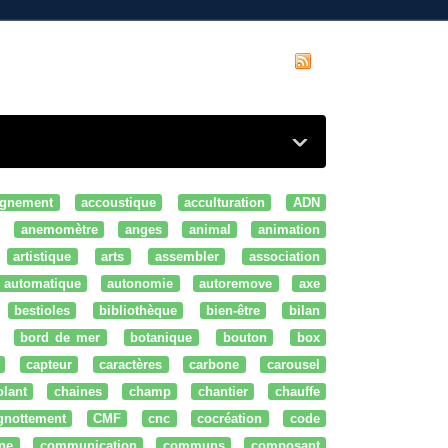
gnement
accoustique
acculturation
ADN
anemomètre
anges
animal
animation
artistique
arts
assembler
association
automatique
autonomie
autoremove
axe
bestioles
bibliothèque
bien-être
bilan
bord de mer
botanique
bouton
box
capteur
caractères
carbone
carousel
olant
chaines
champ
chantier
chauffe
ignottement
CMF
cnc
cocréation
code
ne
communication
communs
composant