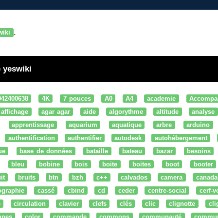
.
wiki
 yeswiki
042400638
4K
7 pouces
A0
A4
academie
Accompa
affichage
agar agar
aide
algorythme
altitude
analyse
apprentissage
aquarium
aquatique
arbre
arduino
authentification
authentifier
autodesk
autohébergement
ue
base de données
bataille
bateau
bazar
besoins
bleu
bobine
bois
boite
boites
boot
booter
it
bruits
btn
bzh
c++
calvados
camera
canada
ographie
cassé
cbind
cd
ceder
centre-social
cerf-v
e
circulation
clavier
clefs
clés
clic
clignotte
cl
nnes
color
commande
commons
communauté
commu