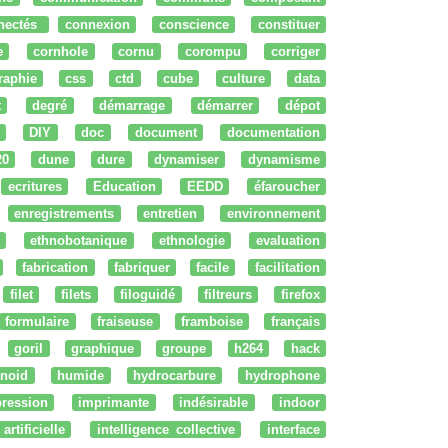
nectés
connexion
conscience
constituer
e
cornhole
cornu
corompu
corriger
raphie
css
ctd
cube
culture
data
t
degré
démarrage
démarrer
dépot
DIY
doc
document
documentation
20
dune
dure
dynamiser
dynamisme
ecritures
Education
EEDD
éfaroucher
enregistrements
entretien
environnement
ethnobotanique
ethnologie
evaluation
fabrication
fabriquer
facile
facilitation
filet
filets
filoguidé
filtreurs
firefox
formulaire
fraiseuse
framboise
français
goril
graphique
groupe
h264
hack
noid
humide
hydrocarbure
hydrophone
ression
imprimante
indésirable
indoor
artificielle
intelligence collective
interface