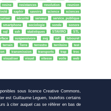
resine
resistances
resolution
reunion
linité
saphir
savoirs
science
sciences
curiser
sécurité
serveur
service_publique
smartphone
sociologie
sonde
sonore
sql
ssh
statistiques
STAVIRO
STL
rface
suspensivore
svg
svt
tabouret
terrain
Terre
terrestre
territoire
test
tion
transmission
transports
trap
troc
visualiser
visuel
vitesse
voile
web
sponibles sous licence Creative Commons,
iter est Guillaume Leguen, toutefois certains
urs à citer auquel cas se référer en bas de