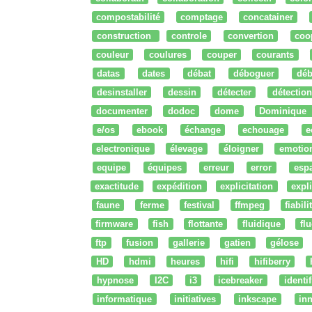
compostabilité
comptage
concatainer
construction
controle
convertion
coo
couleur
coulures
couper
courants
datas
dates
débat
déboguer
déb
desinstaller
dessin
détecter
détection
documenter
dodoc
dome
Dominique
e/os
ebook
échange
echouage
e
electronique
élevage
éloigner
emotio
equipe
équipes
erreur
error
esp
exactitude
expédition
explicitation
expli
faune
ferme
festival
ffmpeg
fiabili
firmware
fish
flottante
fluidique
fl
ftp
fusion
gallerie
gatien
gélose
HD
hdmi
heures
hifi
hifiberry
hypnose
I2C
i3
icebreaker
identi
informatique
initiatives
inkscape
in