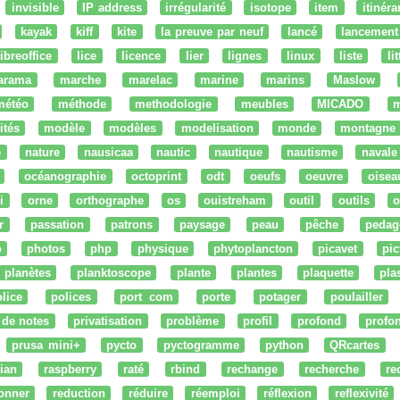
invisible
IP address
irrégularité
isotope
item
itinéra
kayak
kiff
kite
la preuve par neuf
lancé
lancement
libreoffice
lice
licence
lier
lignes
linux
liste
li
arama
marche
marelac
marine
marins
Maslow
météo
méthode
methodologie
meubles
MICADO
m
ités
modèle
modèles
modelisation
monde
montagne
e
nature
nausicaa
nautic
nautique
nautisme
navale
océanographie
octoprint
odt
oeufs
oeuvre
oisea
i
orne
orthographe
os
ouistreham
outil
outils
o
r
passation
patrons
paysage
peau
pêche
pedag
o
photos
php
physique
phytoplancton
picavet
pic
planètes
planktoscope
plante
plantes
plaquette
pla
lice
polices
port com
porte
potager
poulailler
 de notes
privatisation
problème
profil
profond
profo
prusa mini+
pycto
pyctogramme
python
QRcartes
ian
raspberry
raté
rbind
rechange
recherche
re
onner
reduction
réduire
réemploi
réflexion
reflexivité