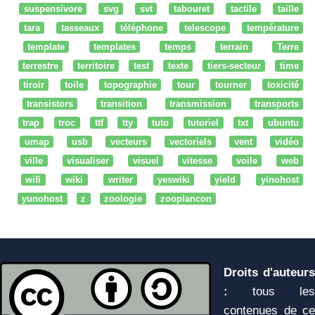
suspensivore
svg
svt
tabouret
tactile
taille
tara
tasseaux
téléphone
telescope
température
template
templates
temps
terrain
Terre
terrestre
territoire
test
texte
tiers-secteur
time
tiroir
toile
topographie
tour
tourner
toxicité
transistors
transition
transmission
transports
trap
troc
ttf
tty
tuto
tutoriel
txt
ubuntu
umap
usb
vecteurs
vectoriels
vent
vidéo
ville
visualiser
visuel
vitesse
voile
web
wifi
wiki
writer
yeswiki
yield
yinohost
yunohost
z
zoologie
zooplancon
Droits d'auteurs
:
tous les
contenues de ce