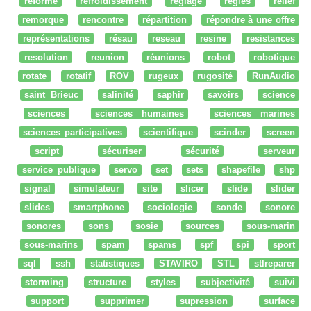
réforme
refroidissement
réglage
regles
relief
remorque
rencontre
répartition
répondre à une offre
représentations
résau
reseau
resine
resistances
resolution
reunion
réunions
robot
robotique
rotate
rotatif
ROV
rugeux
rugosité
RunAudio
saint Brieuc
salinité
saphir
savoirs
science
sciences
sciences humaines
sciences marines
sciences participatives
scientifique
scinder
screen
script
sécuriser
sécurité
serveur
service_publique
servo
set
sets
shapefile
shp
signal
simulateur
site
slicer
slide
slider
slides
smartphone
sociologie
sonde
sonore
sonores
sons
sosie
sources
sous-marin
sous-marins
spam
spams
spf
spi
sport
sql
ssh
statistiques
STAVIRO
STL
stlreparer
storming
structure
styles
subjectivité
suivi
support
supprimer
supression
surface