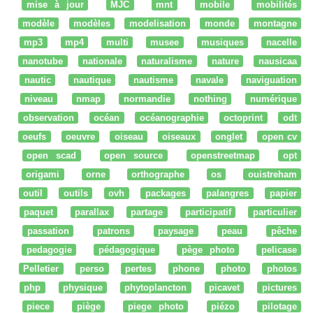
mise à jour
MJC
mnt
mobile
mobilités
modèle
modèles
modelisation
monde
montagne
mp3
mp4
multi
musee
musiques
nacelle
nanotube
nationale
naturalisme
nature
nausicaa
nautic
nautique
nautisme
navale
naviguation
niveau
nmap
normandie
nothing
numérique
observation
océan
océanographie
octoprint
odt
oeufs
oeuvre
oiseau
oiseaux
onglet
open cv
open scad
open source
openstreetmap
opt
origami
orne
orthographe
os
ouistreham
outil
outils
ovh
packages
palangres
papier
paquet
parallax
partage
participatif
particulier
passation
patrons
paysage
peau
pêche
pedagogie
pédagogique
pège photo
pelicase
Pelletier
perso
pertes
phone
photo
photos
php
physique
phytoplancton
picavet
pictures
piece
piège
piege photo
piézo
pilotage