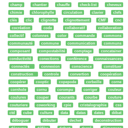
champ
chantier
chauffe
check-list
cheveux
chimie
chlorophylle
circulation
clavier
clefs
clés
clic
clignotte
clignottement
CMF
cnc
cocréation
code
collaboratif
collaboration
collectif
colonnes
color
commande
commons
communauté
commune
communication
communs
composant
compostabilité
comptage
concatainer
conductivité
conections
conférence
connaissances
connectés
connexion
conscience
constituer
construction
controle
convertion
coopération
coopérer
cooptic
copepode
corbeille
corne
cornhole
cornu
corompu
corriger
couleur
coulures
couper
courants
courbe
couture
couturiere
coworking
cpie
cristalographie
css
ctd
cube
culture
data
datas
dates
débat
déboguer
débuter
dechet
deconstruction