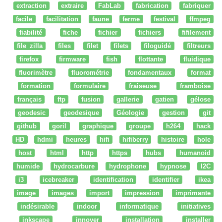
extraction
extraire
FabLab
fabrication
fabriquer
facile
facilitation
faune
ferme
festival
ffmpeg
fiabilité
fiche
fichier
fichiers
fifilement
file zilla
files
filet
filets
filoguidé
filtreurs
firefox
firmware
fish
flottante
fluidique
fluorimètre
fluorométrie
fondamentaux
format
formation
formulaire
fraiseuse
framboise
français
ftp
fusion
gallerie
gatien
gélose
geodesic
geodesique
Géologie
gestion
git
github
goril
graphique
groupe
h264
hack
HD
hdmi
heures
hifi
hifiberry
histoire
hole
host
html
http
https
hubs
humanoid
humide
hydrocarbure
hydrophone
hypnose
I2C
i3
icebreaker
identification
identifier
ikea
image
images
import
impression
imprimante
indésirable
indoor
informatique
initiatives
inkscape
innover
installation
installer