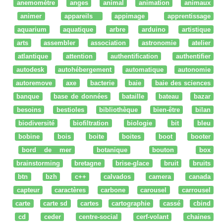
anemomètre
anges
animal
animation
animaux
animer
appareils
appimage
apprentissage
aquarium
aquatique
arbre
arduino
artistique
arts
assembler
association
astronomie
atelier
atlantique
attention
authentification
authentifier
autodesk
autohébergement
automatique
autonomie
autoremove
axe
bacterie
baie
baie des sciences
banque
base de données
bataille
bateau
bazar
besoins
bestioles
bibliothèque
bien-être
bilan
biodiversité
biofiltration
biologie
bit
bleu
bobine
bois
boite
boites
boot
booter
bord de mer
botanique
bouton
box
brainstorming
bretagne
brise-glace
bruit
bruits
btn
bzh
c++
calvados
camera
canada
capteur
caractères
carbone
carousel
carrousel
carte
carte sd
cartes
cartographie
cassé
cbind
cd
ceder
centre-social
cerf-volant
chaines