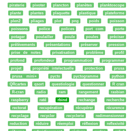
piraterie
pivoter
plancton
planètes
planktoscope
plante
plantes
plaquette
plastique
plateforme
plen2
pliages
plot
png
poids
poisson
poissons
police
polices
port com
porte
potager
poulailler
poule
poules
préciser
prélèvements
présentations
préserver
pression
prise de notes
privatisation
problème
profil
profond
profondeur
programmation
programmer
projet
propriété intelectuelle
protection
prusa
prusa mini+
pycto
pyctogramme
python
QRcartes
qsort
questiologie
questionner
R cran
R-cran
radio
ram
rangement
rasbian
raspberry
raté
rbind
rechange
recherche
rectorat
recupération
récupérer
récurence
recyclage
recycler
recyclerie
redimensionner
reduction
réduire
réemploi
réflexion
reflexivité