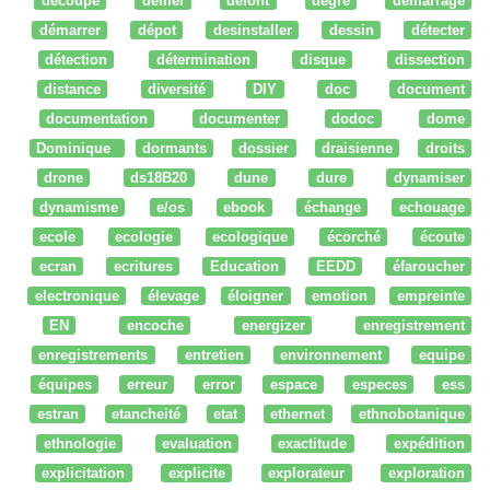
découpe
défiler
defont
degré
démarrage
démarrer
dépot
desinstaller
dessin
détecter
détection
détermination
disque
dissection
distance
diversité
DIY
doc
document
documentation
documenter
dodoc
dome
Dominique
dormants
dossier
draisienne
droits
drone
ds18B20
dune
dure
dynamiser
dynamisme
e/os
ebook
échange
echouage
ecole
ecologie
ecologique
écorché
écoute
ecran
ecritures
Education
EEDD
éfaroucher
electronique
élevage
éloigner
emotion
empreinte
EN
encoche
energizer
enregistrement
enregistrements
entretien
environnement
equipe
équipes
erreur
error
espace
especes
ess
estran
etancheité
etat
ethernet
ethnobotanique
ethnologie
evaluation
exactitude
expédition
explicitation
explicite
explorateur
exploration