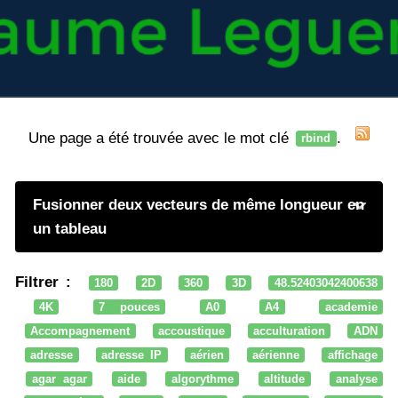
Une page a été trouvée avec le mot clé
.
rbind
Fusionner deux vecteurs de même longueur en
un tableau
Filtrer :
180
2D
360
3D
48.52403042400638
4K
7 pouces
A0
A4
academie
Accompagnement
accoustique
acculturation
ADN
adresse
adresse IP
aérien
aérienne
affichage
agar agar
aide
algorythme
altitude
analyse