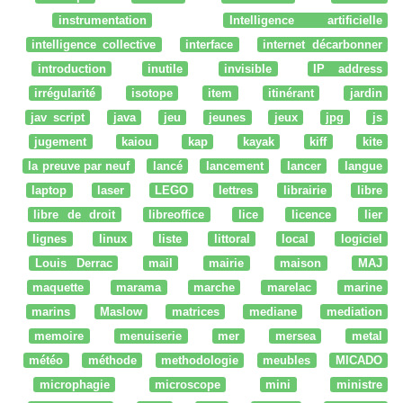
instrumentation
Intelligence artificielle
intelligence collective
interface
internet décarbonner
introduction
inutile
invisible
IP address
irrégularité
isotope
item
itinérant
jardin
jav script
java
jeu
jeunes
jeux
jpg
js
jugement
kaiou
kap
kayak
kiff
kite
la preuve par neuf
lancé
lancement
lancer
langue
laptop
laser
LEGO
lettres
librairie
libre
libre de droit
libreoffice
lice
licence
lier
lignes
linux
liste
littoral
local
logiciel
Louis Derrac
mail
mairie
maison
MAJ
maquette
marama
marche
marelac
marine
marins
Maslow
matrices
mediane
mediation
memoire
menuiserie
mer
mersea
metal
météo
méthode
methodologie
meubles
MICADO
microphagie
microscope
mini
ministre