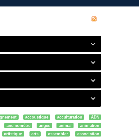
gnement
accoustique
acculturation
ADN
anemomètre
anges
animal
animation
artistique
arts
assembler
association