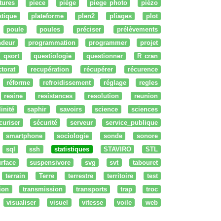
tures
piece
piège
piege photo
piézo
stique
plateforme
plen2
pliages
plot
poule
poules
préciser
prélèvements
ndeur
programmation
programmer
projet
qsort
questiologie
questionner
R cran
ctorat
recupération
récupérer
récurence
réforme
refroidissement
réglage
regles
resine
resistances
resolution
reunion
linité
saphir
savoirs
science
sciences
curiser
sécurité
serveur
service_publique
smartphone
sociologie
sonde
sonore
sql
ssh
statistiques
STAVIRO
STL
rface
suspensivore
svg
svt
tabouret
terrain
Terre
terrestre
territoire
test
tion
transmission
transports
trap
troc
visualiser
visuel
vitesse
voile
web