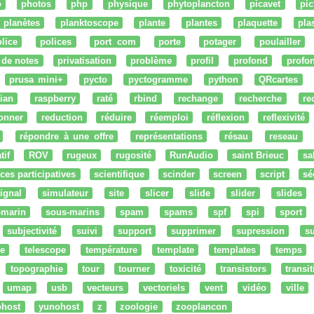
o
photos
php
physique
phytoplancton
picavet
pic
planètes
planktoscope
plante
plantes
plaquette
pla
lice
polices
port com
porte
potager
poulailler
 de notes
privatisation
problème
profil
profond
profo
prusa mini+
pycto
pyctogramme
python
QRcartes
ian
raspberry
raté
rbind
rechange
recherche
re
onner
reduction
réduire
réemploi
réflexion
reflexivité
répondre à une offre
représentations
résau
reseau
tif
ROV
rugeux
rugosité
RunAudio
saint Brieuc
sa
ces participatives
scientifique
scinder
screen
script
sé
ignal
simulateur
site
slicer
slide
slider
slides
-marin
sous-marins
spam
spams
spf
spi
sport
subjectivité
suivi
support
supprimer
supression
su
e
telescope
température
template
templates
temps
topographie
tour
tourner
toxicité
transistors
transi
umap
usb
vecteurs
vectoriels
vent
vidéo
ville
ohost
yunohost
z
zoologie
zooplancon