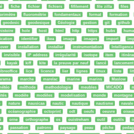
té
fiche
fichier
fichiers
fifilement
file zilla
files
uorimètre
fluorométrie
fondamentaux
format
formation
geodesic
geodesique
Géologie
gestion
git
github
histoire
hole
host
html
http
https
hubs
huma
fication
identifier
ikea
image
images
import
imp
nover
installation
installer
instrumentation
Intelligence 
invisible
IP address
irrégularité
isotope
item
itinéra
kayak
kiff
kite
la preuve par neuf
lancé
lancement
libreoffice
lice
licence
lier
lignes
linux
liste
li
arama
marche
marelac
marine
marins
Maslow
météo
méthode
methodologie
meubles
MICADO
m
ités
modèle
modèles
modelisation
monde
montagne
e
nature
nausicaa
nautic
nautique
nautisme
navale
océanographie
octoprint
odt
oeufs
oeuvre
oisea
i
orne
orthographe
os
ouistreham
outil
outils
o
r
passation
patrons
paysage
peau
pêche
pedag