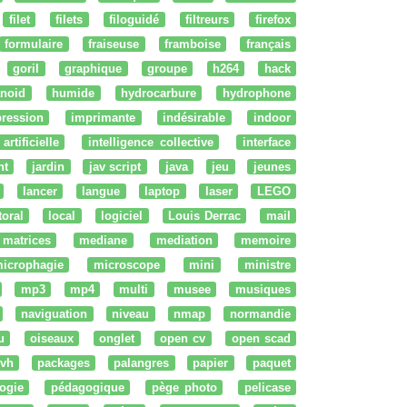
filet
filets
filoguidé
filtreurs
firefox
formulaire
fraiseuse
framboise
français
goril
graphique
groupe
h264
hack
noid
humide
hydrocarbure
hydrophone
ression
imprimante
indésirable
indoor
artificielle
intelligence collective
interface
nt
jardin
jav script
java
jeu
jeunes
lancer
langue
laptop
laser
LEGO
ttoral
local
logiciel
Louis Derrac
mail
matrices
mediane
mediation
memoire
icrophagie
microscope
mini
ministre
mp3
mp4
multi
musee
musiques
naviguation
niveau
nmap
normandie
u
oiseaux
onglet
open cv
open scad
vh
packages
palangres
papier
paquet
ogie
pédagogique
pège photo
pelicase