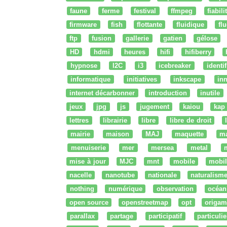
faune
ferme
festival
ffmpeg
fiabili
firmware
fish
flottante
fluidique
fl
ftp
fusion
gallerie
gatien
gélose
HD
hdmi
heures
hifi
hifiberry
hypnose
I2C
i3
icebreaker
identi
informatique
initiatives
inkscape
in
internet décarbonner
introduction
inutile
jeux
jpg
js
jugement
kaiou
kap
lettres
librairie
libre
libre de droit
mairie
maison
MAJ
maquette
m
menuiserie
mer
mersea
metal
mise à jour
MJC
mnt
mobile
mobil
nacelle
nanotube
nationale
naturalism
nothing
numérique
observation
océan
open source
openstreetmap
opt
origam
parallax
partage
participatif
particulie