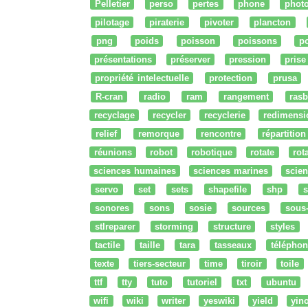
Pelletier
perso
pertes
phone
phot
pilotage
piraterie
pivoter
plancton
png
poids
poisson
poissons
po
présentations
préserver
pression
prise
propriété intelectuelle
protection
prusa
R-cran
radio
ram
rangement
rasb
recyclage
recycler
recyclerie
redimensi
relief
remorque
rencontre
répartition
réunions
robot
robotique
rotate
rota
sciences humaines
sciences marines
scien
servo
set
sets
shapefile
shp
s
sonores
sons
sosie
sources
sous
stlreparer
storming
structure
styles
tactile
taille
tara
tasseaux
téléphon
texte
tiers-secteur
time
tiroir
toile
ttf
tty
tuto
tutoriel
txt
ubuntu
wifi
wiki
writer
yeswiki
yield
yin