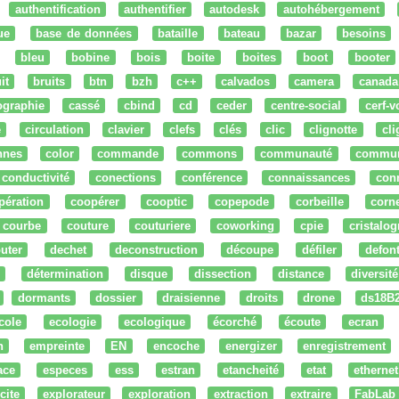
authentification
authentifier
autodesk
autohébergement
ue
base de données
bataille
bateau
bazar
besoins
bleu
bobine
bois
boite
boites
boot
booter
it
bruits
btn
bzh
c++
calvados
camera
canada
ographie
cassé
cbind
cd
ceder
centre-social
cerf-v
e
circulation
clavier
clefs
clés
clic
clignotte
cl
nnes
color
commande
commons
communauté
commu
conductivité
conections
conférence
connaissances
con
pération
coopérer
cooptic
copepode
corbeille
corn
courbe
couture
couturiere
coworking
cpie
cristalog
uter
dechet
deconstruction
découpe
défiler
defon
détermination
disque
dissection
distance
diversité
dormants
dossier
draisienne
droits
drone
ds18B
cole
ecologie
ecologique
écorché
écoute
ecran
n
empreinte
EN
encoche
energizer
enregistrement
ace
especes
ess
estran
etancheité
etat
ethernet
cite
explorateur
exploration
extraction
extraire
FabLab