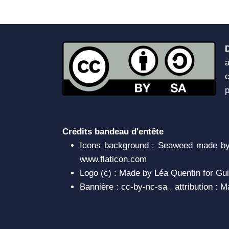
a
c
Crédits bandeau d'entête
Icons background : Seaweed made by 
www.flaticon.com
Logo (c) : Made by Léa Quentin for Gui
Bannière : cc-by-nc-sa , attribution :