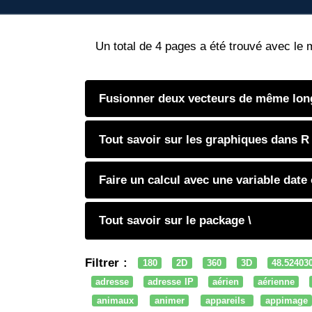
Un total de 4 pages a été trouvé avec le 
Fusionner deux vecteurs de même lon
Tout savoir sur les graphiques dans R
Faire un calcul avec une variable date
Tout savoir sur le package \
Filtrer :
180
2D
360
3D
48.52403
adresse
adresse IP
aérien
aérienne
animaux
animer
appareils
appimage