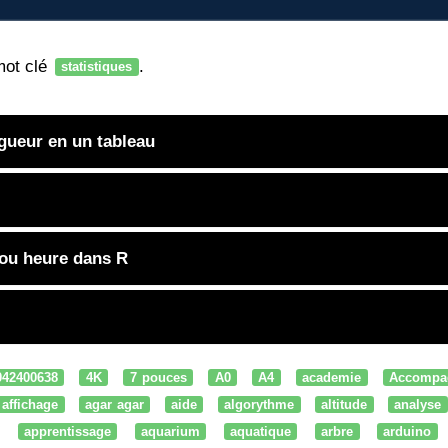
mot clé
.
statistiques
gueur en un tableau
 ou heure dans R
042400638
4K
7 pouces
A0
A4
academie
Accompa
affichage
agar agar
aide
algorythme
altitude
analyse
apprentissage
aquarium
aquatique
arbre
arduino