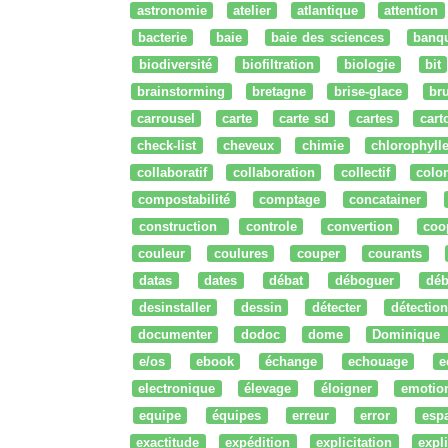
astronomie
atelier
atlantique
attention
bacterie
baie
baie des sciences
banq
biodiversité
biofiltration
biologie
bit
brainstorming
bretagne
brise-glace
bru
carrousel
carte
carte sd
cartes
cart
check-list
cheveux
chimie
chlorophyll
collaboratif
collaboration
collectif
colo
compostabilité
comptage
concatainer
construction
controle
convertion
coo
couleur
coulures
couper
courants
datas
dates
débat
déboguer
déb
desinstaller
dessin
détecter
détection
documenter
dodoc
dome
Dominique
e/os
ebook
échange
echouage
e
electronique
élevage
éloigner
emotio
equipe
équipes
erreur
error
esp
exactitude
expédition
explicitation
expli