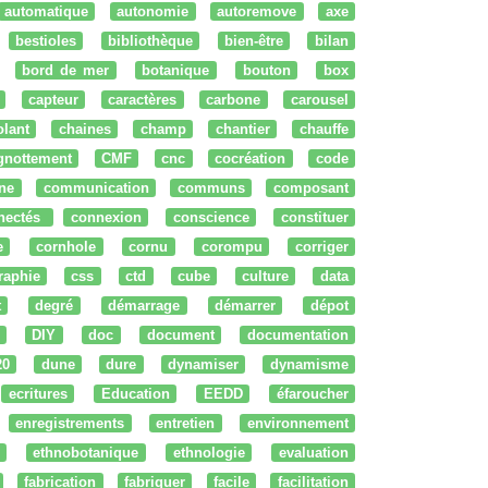
automatique
autonomie
autoremove
axe
bestioles
bibliothèque
bien-être
bilan
bord de mer
botanique
bouton
box
capteur
caractères
carbone
carousel
olant
chaines
champ
chantier
chauffe
ignottement
CMF
cnc
cocréation
code
ne
communication
communs
composant
nectés
connexion
conscience
constituer
e
cornhole
cornu
corompu
corriger
raphie
css
ctd
cube
culture
data
t
degré
démarrage
démarrer
dépot
DIY
doc
document
documentation
20
dune
dure
dynamiser
dynamisme
ecritures
Education
EEDD
éfaroucher
enregistrements
entretien
environnement
ethnobotanique
ethnologie
evaluation
fabrication
fabriquer
facile
facilitation