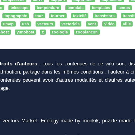
e
telescope
température
template
templates
temps
topographie
tour
tourner
toxicité
transistors
transi
umap
usb
vecteurs
vectoriels
vent
vidéo
ville
ohost
yunohost
z
zoologie
zooplancon
Droits d'auteurs :
tous les contenues de ce wiki sont di
ttribution, partage dans les mêmes conditions ; l'auteur à c
ontenues peuvent avoir d'autres modalités et d'autres aute
page.
vectors Market, Ecology made by monkik, puzzle made b