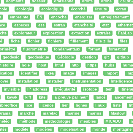
dormants
dossier
draisienne
droits
drone
ds18B
cole
ecologie
ecologique
écorché
écoute
ecran
n
empreinte
EN
encoche
energizer
enregistrement
ace
especes
ess
estran
etancheité
etat
ethernet
cite
explorateur
exploration
extraction
extraire
FabLab
té
fiche
fichier
fichiers
fifilement
file zilla
files
uorimètre
fluorométrie
fondamentaux
format
formation
geodesic
geodesique
Géologie
gestion
git
github
histoire
hole
host
html
http
https
hubs
huma
fication
identifier
ikea
image
images
import
imp
nover
installation
installer
instrumentation
Intelligence 
invisible
IP address
irrégularité
isotope
item
itinéra
kayak
kiff
kite
la preuve par neuf
lancé
lancement
libreoffice
lice
licence
lier
lignes
linux
liste
li
arama
marche
marelac
marine
marins
Maslow
météo
méthode
methodologie
meubles
MICADO
m
ités
modèle
modèles
modelisation
monde
montagne