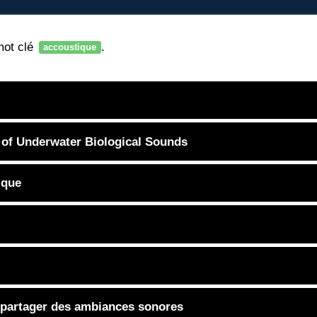
mot clé
.
accoustique
y of Underwater Biological Sounds
ique
 partager des ambiances sonores