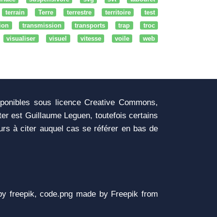
terrain
Terre
terrestre
territoire
test
tion
transmission
transports
trap
troc
visualiser
visuel
vitesse
voile
web
sponibles sous licence Creative Commons,
iter est Guillaume Leguen, toutefois certains
urs à citer auquel cas se référer en bas de
y freepik, code.png made by Freepik from