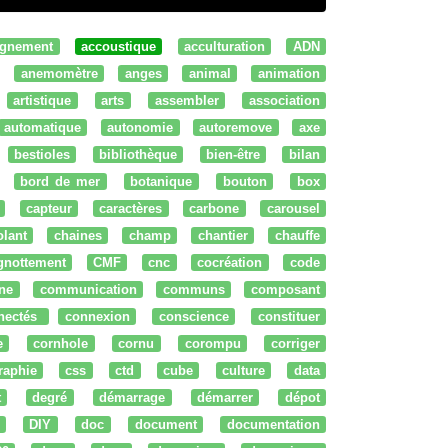
gnement
accoustique
acculturation
ADN
anemomètre
anges
animal
animation
artistique
arts
assembler
association
automatique
autonomie
autoremove
axe
bestioles
bibliothèque
bien-être
bilan
bord de mer
botanique
bouton
box
capteur
caractères
carbone
carousel
olant
chaines
champ
chantier
chauffe
ignottement
CMF
cnc
cocréation
code
ne
communication
communs
composant
nectés
connexion
conscience
constituer
e
cornhole
cornu
corompu
corriger
raphie
css
ctd
cube
culture
data
t
degré
démarrage
démarrer
dépot
DIY
doc
document
documentation