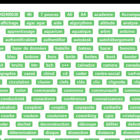
042400638
4K
7 pouces
A0
A4
academie
Accompa
affichage
agar agar
aide
algorythme
altitude
analyse
apprentissage
aquarium
aquatique
arbre
arduino
authentification
authentifier
autodesk
autohébergement
ue
base de données
bataille
bateau
bazar
besoins
bleu
bobine
bois
boite
boites
boot
booter
it
bruits
btn
bzh
c++
calvados
camera
canada
ographie
cassé
cbind
cd
ceder
centre-social
cerf-v
e
circulation
clavier
clefs
clés
clic
clignotte
cl
nnes
color
commande
commons
communauté
commu
conductivité
conections
conférence
connaissances
con
pération
coopérer
cooptic
copepode
corbeille
corn
courbe
couture
couturiere
coworking
cpie
cristalog
uter
dechet
deconstruction
découpe
défiler
defon
détermination
disque
dissection
distance
diversité