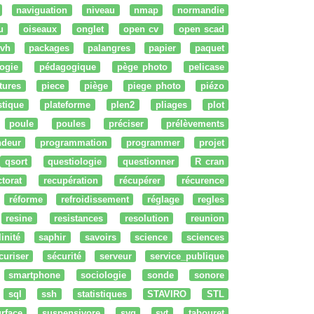
naviguation
niveau
nmap
normandie
u
oiseaux
onglet
open cv
open scad
vh
packages
palangres
papier
paquet
ogie
pédagogique
pège photo
pelicase
tures
piece
piège
piege photo
piézo
stique
plateforme
plen2
pliages
plot
poule
poules
préciser
prélèvements
ndeur
programmation
programmer
projet
qsort
questiologie
questionner
R cran
ctorat
recupération
récupérer
récurence
réforme
refroidissement
réglage
regles
resine
resistances
resolution
reunion
linité
saphir
savoirs
science
sciences
curiser
sécurité
serveur
service_publique
smartphone
sociologie
sonde
sonore
sql
ssh
statistiques
STAVIRO
STL
rface
suspensivore
svg
svt
tabouret