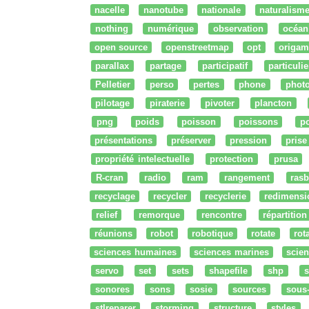
nacelle
nanotube
nationale
naturalism
nothing
numérique
observation
océan
open source
openstreetmap
opt
origam
parallax
partage
participatif
particulie
Pelletier
perso
pertes
phone
phot
pilotage
piraterie
pivoter
plancton
png
poids
poisson
poissons
po
présentations
préserver
pression
prise
propriété intelectuelle
protection
prusa
R-cran
radio
ram
rangement
rasb
recyclage
recycler
recyclerie
redimensi
relief
remorque
rencontre
répartition
réunions
robot
robotique
rotate
rota
sciences humaines
sciences marines
scien
servo
set
sets
shapefile
shp
s
sonores
sons
sosie
sources
sous
stlreparer
storming
structure
styles