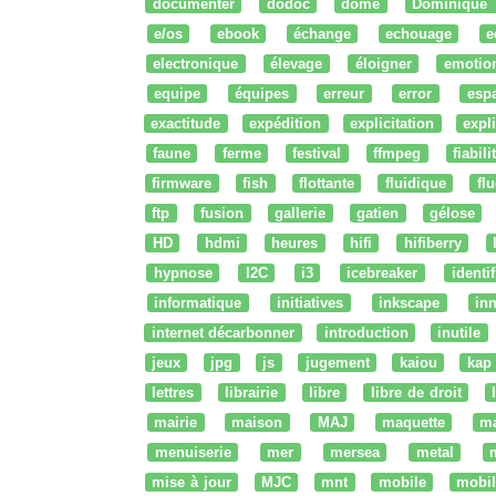
documenter
dodoc
dome
Dominique
e/os
ebook
échange
echouage
e
electronique
élevage
éloigner
emotio
equipe
équipes
erreur
error
esp
exactitude
expédition
explicitation
expli
faune
ferme
festival
ffmpeg
fiabili
firmware
fish
flottante
fluidique
fl
ftp
fusion
gallerie
gatien
gélose
HD
hdmi
heures
hifi
hifiberry
hypnose
I2C
i3
icebreaker
identi
informatique
initiatives
inkscape
in
internet décarbonner
introduction
inutile
jeux
jpg
js
jugement
kaiou
kap
lettres
librairie
libre
libre de droit
mairie
maison
MAJ
maquette
m
menuiserie
mer
mersea
metal
mise à jour
MJC
mnt
mobile
mobil