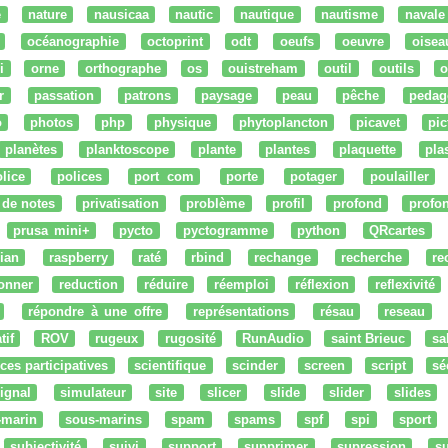
e
nature
nausicaa
nautic
nautique
nautisme
navale
océanographie
octoprint
odt
oeufs
oeuvre
oisea
i
orne
orthographe
os
ouistreham
outil
outils
o
r
passation
patrons
paysage
peau
pêche
pedag
o
photos
php
physique
phytoplancton
picavet
pic
planètes
planktoscope
plante
plantes
plaquette
pla
lice
polices
port com
porte
potager
poulailler
 de notes
privatisation
problème
profil
profond
profo
prusa mini+
pycto
pyctogramme
python
QRcartes
ian
raspberry
raté
rbind
rechange
recherche
re
onner
reduction
réduire
réemploi
réflexion
reflexivité
répondre à une offre
représentations
résau
reseau
tif
ROV
rugeux
rugosité
RunAudio
saint Brieuc
sa
ces participatives
scientifique
scinder
screen
script
sé
ignal
simulateur
site
slicer
slide
slider
slides
-marin
sous-marins
spam
spams
spf
spi
sport
subjectivité
suivi
support
supprimer
supression
su