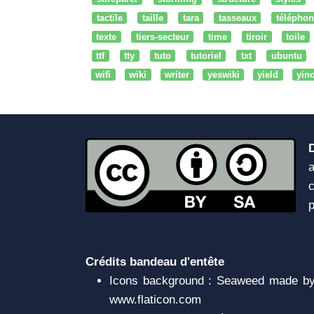
tactile
taille
tara
tasseaux
téléphon
texte
tiers-secteur
time
tiroir
toile
ttf
tty
tuto
tutoriel
txt
ubuntu
wifi
wiki
writer
yeswiki
yield
yin
a
c
Crédits bandeau d'entête
Icons background : Seaweed made by 
www.flaticon.com