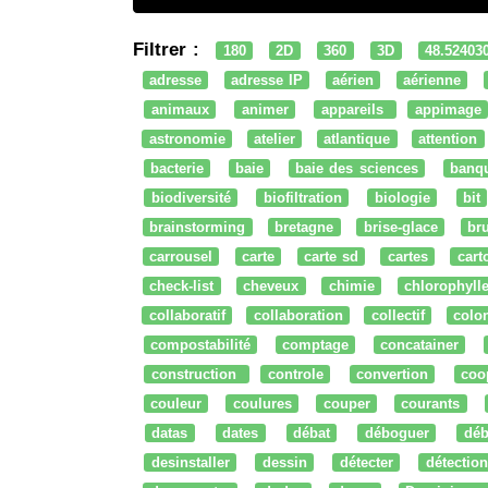
Filtrer :
180
2D
360
3D
48.52403
adresse
adresse IP
aérien
aérienne
animaux
animer
appareils
appimage
astronomie
atelier
atlantique
attention
bacterie
baie
baie des sciences
banq
biodiversité
biofiltration
biologie
bit
brainstorming
bretagne
brise-glace
bru
carrousel
carte
carte sd
cartes
cart
check-list
cheveux
chimie
chlorophyll
collaboratif
collaboration
collectif
colo
compostabilité
comptage
concatainer
construction
controle
convertion
coo
couleur
coulures
couper
courants
datas
dates
débat
déboguer
déb
desinstaller
dessin
détecter
détection