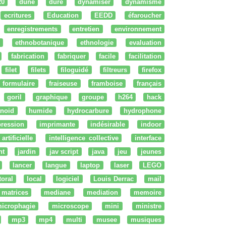
20
dune
dure
dynamiser
dynamisme
ecritures
Education
EEDD
éfaroucher
enregistrements
entretien
environnement
ethnobotanique
ethnologie
evaluation
fabrication
fabriquer
facile
facilitation
filet
filets
filoguidé
filtreurs
firefox
formulaire
fraiseuse
framboise
français
goril
graphique
groupe
h264
hack
noid
humide
hydrocarbure
hydrophone
ression
imprimante
indésirable
indoor
artificielle
intelligence collective
interface
nt
jardin
jav script
java
jeu
jeunes
lancer
langue
laptop
laser
LEGO
ttoral
local
logiciel
Louis Derrac
mail
matrices
mediane
mediation
memoire
icrophagie
microscope
mini
ministre
mp3
mp4
multi
musee
musiques