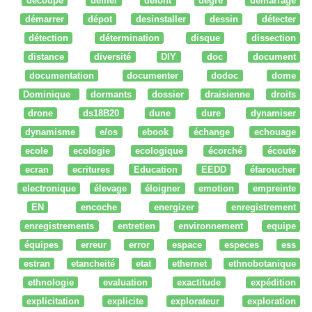
découpe
défiler
defont
degré
démarrage
démarrer
dépot
desinstaller
dessin
détecter
détection
détermination
disque
dissection
distance
diversité
DIY
doc
document
documentation
documenter
dodoc
dome
Dominique
dormants
dossier
draisienne
droits
drone
ds18B20
dune
dure
dynamiser
dynamisme
e/os
ebook
échange
echouage
ecole
ecologie
ecologique
écorché
écoute
ecran
ecritures
Education
EEDD
éfaroucher
electronique
élevage
éloigner
emotion
empreinte
EN
encoche
energizer
enregistrement
enregistrements
entretien
environnement
equipe
équipes
erreur
error
espace
especes
ess
estran
etancheité
etat
ethernet
ethnobotanique
ethnologie
evaluation
exactitude
expédition
explicitation
explicite
explorateur
exploration