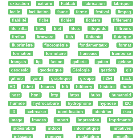
extraction
extraire
FabLab
fabrication
fabriquer
facile
facilitation
faune
ferme
festival
ffmpeg
fiabilité
fiche
fichier
fichiers
fifilement
file zilla
files
filet
filets
filoguidé
filtreurs
firefox
firmware
fish
flottante
fluidique
fluorimètre
fluorométrie
fondamentaux
format
formation
formulaire
fraiseuse
framboise
français
ftp
fusion
gallerie
gatien
gélose
geodesic
geodesique
Géologie
gestion
git
github
goril
graphique
groupe
h264
hack
HD
hdmi
heures
hifi
hifiberry
histoire
hole
host
html
http
https
hubs
humanoid
humide
hydrocarbure
hydrophone
hypnose
I2C
i3
icebreaker
identification
identifier
ikea
image
images
import
impression
imprimante
indésirable
indoor
informatique
initiatives
inkscape
innover
installation
installer