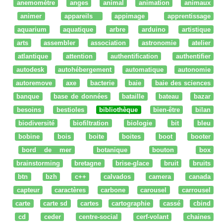
anemomètre
anges
animal
animation
animaux
animer
appareils
appimage
apprentissage
aquarium
aquatique
arbre
arduino
artistique
arts
assembler
association
astronomie
atelier
atlantique
attention
authentification
authentifier
autodesk
autohébergement
automatique
autonomie
autoremove
axe
bacterie
baie
baie des sciences
banque
base de données
bataille
bateau
bazar
besoins
bestioles
bibliothèque
bien-être
bilan
biodiversité
biofiltration
biologie
bit
bleu
bobine
bois
boite
boites
boot
booter
bord de mer
botanique
bouton
box
brainstorming
bretagne
brise-glace
bruit
bruits
btn
bzh
c++
calvados
camera
canada
capteur
caractères
carbone
carousel
carrousel
carte
carte sd
cartes
cartographie
cassé
cbind
cd
ceder
centre-social
cerf-volant
chaines