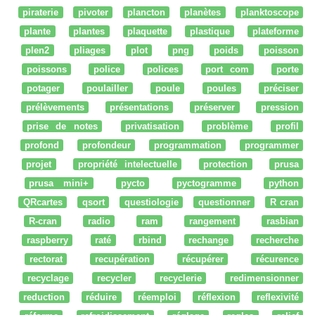
piraterie
pivoter
plancton
planètes
planktoscope
plante
plantes
plaquette
plastique
plateforme
plen2
pliages
plot
png
poids
poisson
poissons
police
polices
port com
porte
potager
poulailler
poule
poules
préciser
prélèvements
présentations
préserver
pression
prise de notes
privatisation
problème
profil
profond
profondeur
programmation
programmer
projet
propriété intelectuelle
protection
prusa
prusa mini+
pycto
pyctogramme
python
QRcartes
qsort
questiologie
questionner
R cran
R-cran
radio
ram
rangement
rasbian
raspberry
raté
rbind
rechange
recherche
rectorat
recupération
récupérer
récurence
recyclage
recycler
recyclerie
redimensionner
reduction
réduire
réemploi
réflexion
reflexivité