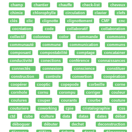
champ
chantier
chauffe
check-list
cheveux
chimie
chlorophylle
circulation
clavier
clefs
clés
clic
clignotte
clignottement
CMF
cnc
cocréation
code
collaboratif
collaboration
collectif
colonnes
color
commande
commons
communauté
commune
communication
communs
composant
compostabilité
comptage
concatainer
conductivité
conections
conférence
connaissances
connectés
connexion
conscience
constituer
construction
controle
convertion
coopération
coopérer
cooptic
copepode
corbeille
corne
cornhole
cornu
corompu
corriger
couleur
coulures
couper
courants
courbe
couture
couturiere
coworking
cpie
cristalographie
css
ctd
cube
culture
data
datas
dates
débat
déboguer
débuter
dechet
deconstruction