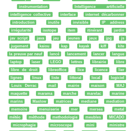
instrumentation
Intelligence artificielle
intelligence collective
interface
internet décarbonner
introduction
inutile
invisible
IP address
irrégularité
isotope
item
itinérant
jardin
jav script
java
jeu
jeunes
jeux
jpg
js
jugement
kaiou
kap
kayak
kiff
kite
la preuve par neuf
lancé
lancement
lancer
langue
laptop
laser
LEGO
lettres
librairie
libre
libre de droit
libreoffice
lice
licence
lier
lignes
linux
liste
littoral
local
logiciel
Louis Derrac
mail
mairie
maison
MAJ
maquette
marama
marche
marelac
marine
marins
Maslow
matrices
mediane
mediation
memoire
menuiserie
mer
mersea
metal
météo
méthode
methodologie
meubles
MICADO
microphagie
microscope
mini
ministre