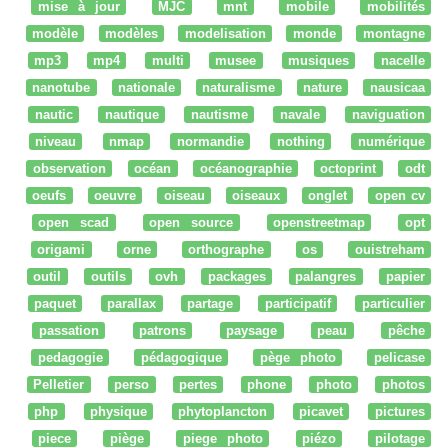
mise à jour
MJC
mnt
mobile
mobilités
modèle
modèles
modelisation
monde
montagne
mp3
mp4
multi
musee
musiques
nacelle
nanotube
nationale
naturalisme
nature
nausicaa
nautic
nautique
nautisme
navale
naviguation
niveau
nmap
normandie
nothing
numérique
observation
océan
océanographie
octoprint
odt
oeufs
oeuvre
oiseau
oiseaux
onglet
open cv
open scad
open source
openstreetmap
opt
origami
orne
orthographe
os
ouistreham
outil
outils
ovh
packages
palangres
papier
paquet
parallax
partage
participatif
particulier
passation
patrons
paysage
peau
pêche
pedagogie
pédagogique
pège photo
pelicase
Pelletier
perso
pertes
phone
photo
photos
php
physique
phytoplancton
picavet
pictures
piece
piège
piege photo
piézo
pilotage