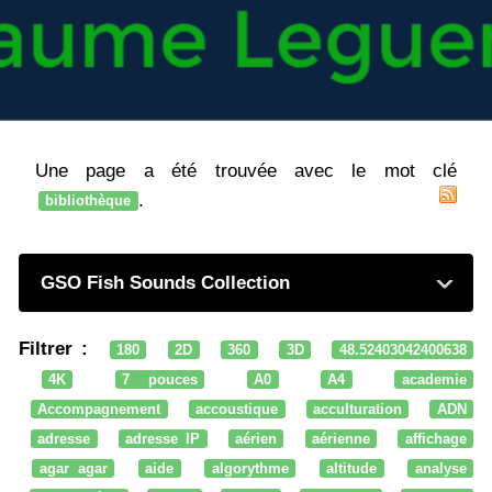
Une page a été trouvée avec le mot clé
.
bibliothèque
GSO Fish Sounds Collection
Filtrer :
180
2D
360
3D
48.52403042400638
4K
7 pouces
A0
A4
academie
Accompagnement
accoustique
acculturation
ADN
adresse
adresse IP
aérien
aérienne
affichage
agar agar
aide
algorythme
altitude
analyse