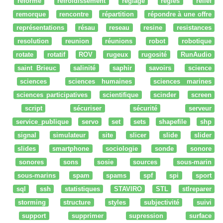
réforme
refroidissement
réglage
regles
relief
remorque
rencontre
répartition
répondre à une offre
représentations
résau
reseau
resine
resistances
resolution
reunion
réunions
robot
robotique
rotate
rotatif
ROV
rugeux
rugosité
RunAudio
saint Brieuc
salinité
saphir
savoirs
science
sciences
sciences humaines
sciences marines
sciences participatives
scientifique
scinder
screen
script
sécuriser
sécurité
serveur
service_publique
servo
set
sets
shapefile
shp
signal
simulateur
site
slicer
slide
slider
slides
smartphone
sociologie
sonde
sonore
sonores
sons
sosie
sources
sous-marin
sous-marins
spam
spams
spf
spi
sport
sql
ssh
statistiques
STAVIRO
STL
stlreparer
storming
structure
styles
subjectivité
suivi
support
supprimer
supression
surface