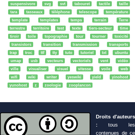
suspensivore
svg
svt
tabouret
tactile
taille
tara
tasseaux
téléphone
telescope
température
template
templates
temps
terrain
Terre
terrestre
territoire
test
texte
tiers-secteur
time
tiroir
toile
topographie
tour
tourner
toxicité
transistors
transition
transmission
transports
trap
troc
ttf
tty
tuto
tutoriel
txt
ubuntu
umap
usb
vecteurs
vectoriels
vent
vidéo
ville
visualiser
visuel
vitesse
voile
web
wifi
wiki
writer
yeswiki
yield
yinohost
yunohost
z
zoologie
zooplancon
Droits d'auteurs
:
tous les
contenues de ce