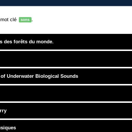
e mot clé
.
sons
ns des forêts du monde.
y of Underwater Biological Sounds
rry
usiques