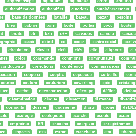
apprentissage
aquarium
aquatique
arbre
arduino
authentification
authentifier
autodesk
autohébergement
ue
base de données
bataille
bateau
bazar
besoins
bleu
bobine
bois
boite
boites
boot
booter
it
bruits
btn
bzh
c++
calvados
camera
canada
ographie
cassé
cbind
cd
ceder
centre-social
cerf-v
e
circulation
clavier
clefs
clés
clic
clignotte
cl
nnes
color
commande
commons
communauté
commu
conductivité
conections
conférence
connaissances
con
pération
coopérer
cooptic
copepode
corbeille
corn
courbe
couture
couturiere
coworking
cpie
cristalog
uter
dechet
deconstruction
découpe
défiler
defon
détermination
disque
dissection
distance
diversité
dormants
dossier
draisienne
droits
drone
ds18B
cole
ecologie
ecologique
écorché
écoute
ecran
n
empreinte
EN
encoche
energizer
enregistrement
ace
especes
ess
estran
etancheité
etat
ethernet