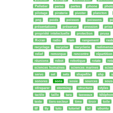
Pelletier
perso
pertes
phone
phot
pilotage
piraterie
pivoter
plancton
png
poids
poisson
poissons
po
présentations
préserver
pression
prise
propriété intelectuelle
protection
prusa
R-cran
radio
ram
rangement
rasb
recyclage
recycler
recyclerie
redimensi
relief
remorque
rencontre
répartition
réunions
robot
robotique
rotate
rota
sciences humaines
sciences marines
scien
servo
set
sets
shapefile
shp
s
sonores
sons
sosie
sources
sous
stlreparer
storming
structure
styles
tactile
taille
tara
tasseaux
téléphon
texte
tiers-secteur
time
tiroir
toile
ttf
tty
tuto
tutoriel
txt
ubuntu