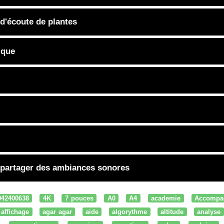
 d'écoute de plantes
ique
 partager des ambiances sonores
042400638
4K
7 pouces
A0
A4
academie
Accompa
affichage
agar agar
aide
algorythme
altitude
analyse