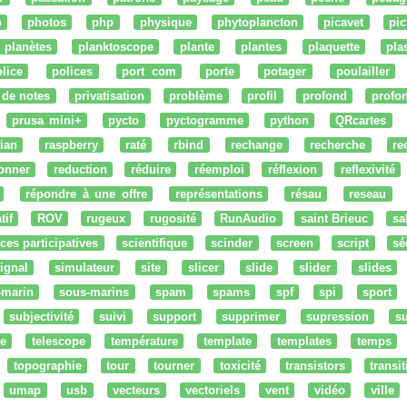
o
photos
php
physique
phytoplancton
picavet
pic
planètes
planktoscope
plante
plantes
plaquette
pla
lice
polices
port com
porte
potager
poulailler
 de notes
privatisation
problème
profil
profond
profo
prusa mini+
pycto
pyctogramme
python
QRcartes
ian
raspberry
raté
rbind
rechange
recherche
re
onner
reduction
réduire
réemploi
réflexion
reflexivité
répondre à une offre
représentations
résau
reseau
tif
ROV
rugeux
rugosité
RunAudio
saint Brieuc
sa
ces participatives
scientifique
scinder
screen
script
sé
ignal
simulateur
site
slicer
slide
slider
slides
-marin
sous-marins
spam
spams
spf
spi
sport
subjectivité
suivi
support
supprimer
supression
su
e
telescope
température
template
templates
temps
topographie
tour
tourner
toxicité
transistors
transi
umap
usb
vecteurs
vectoriels
vent
vidéo
ville