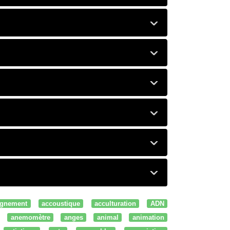
gnement
accoustique
acculturation
ADN
anemomètre
anges
animal
animation