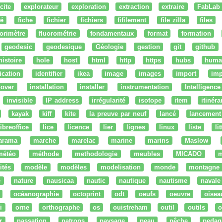
cite
explorateur
exploration
extraction
extraire
FabLab
té
fiche
fichier
fichiers
fifilement
file zilla
files
uorimètre
fluorométrie
fondamentaux
format
formation
geodesic
geodesique
Géologie
gestion
git
github
histoire
hole
host
html
http
https
hubs
huma
fication
identifier
ikea
image
images
import
imp
nover
installation
installer
instrumentation
Intelligence 
invisible
IP address
irrégularité
isotope
item
itinéra
kayak
kiff
kite
la preuve par neuf
lancé
lancement
libreoffice
lice
licence
lier
lignes
linux
liste
li
arama
marche
marelac
marine
marins
Maslow
météo
méthode
methodologie
meubles
MICADO
m
ités
modèle
modèles
modelisation
monde
montagne
e
nature
nausicaa
nautic
nautique
nautisme
navale
océanographie
octoprint
odt
oeufs
oeuvre
oisea
i
orne
orthographe
os
ouistreham
outil
outils
o
r
passation
patrons
paysage
peau
pêche
pedag