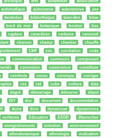
artistique
arts
assembler
association
automatique
autonomie
autoremove
axe
bestioles
bibliothèque
bien-être
bilan
bord de mer
botanique
bouton
box
capteur
caractères
carbone
carousel
olant
chaines
champ
chantier
chauffe
ignottement
CMF
cnc
cocréation
code
ne
communication
communs
composant
nectés
connexion
conscience
constituer
e
cornhole
cornu
corompu
corriger
raphie
css
ctd
cube
culture
data
t
degré
démarrage
démarrer
dépot
DIY
doc
document
documentation
20
dune
dure
dynamiser
dynamisme
ecritures
Education
EEDD
éfaroucher
enregistrements
entretien
environnement
ethnobotanique
ethnologie
evaluation