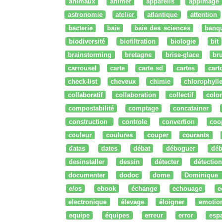
animaux
animer
appareils
appimage
astronomie
atelier
atlantique
attention
bacterie
baie
baie des sciences
banq
biodiversité
biofiltration
biologie
bit
brainstorming
bretagne
brise-glace
bru
carrousel
carte
carte sd
cartes
cart
check-list
cheveux
chimie
chlorophyll
collaboratif
collaboration
collectif
colo
compostabilité
comptage
concatainer
construction
controle
convertion
coo
couleur
coulures
couper
courants
datas
dates
débat
déboguer
déb
desinstaller
dessin
détecter
détection
documenter
dodoc
dome
Dominique
e/os
ebook
échange
echouage
e
electronique
élevage
éloigner
emotio
equipe
équipes
erreur
error
esp