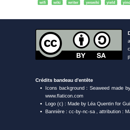
wifi
wiki
writer
yeswiki
yield
yin
a
c
Crédits bandeau d'entête
Icons background : Seaweed made by 
www.flaticon.com
Logo (c) : Made by Léa Quentin for Gui
Bannière : cc-by-nc-sa , attribution :