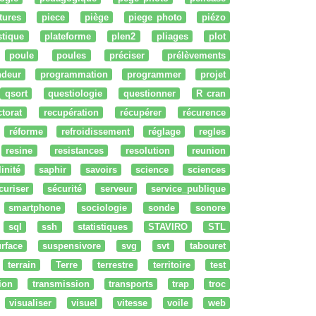
tures
piece
piège
piege photo
piézo
stique
plateforme
plen2
pliages
plot
poule
poules
préciser
prélèvements
ndeur
programmation
programmer
projet
qsort
questiologie
questionner
R cran
ctorat
recupération
récupérer
récurence
réforme
refroidissement
réglage
regles
resine
resistances
resolution
reunion
linité
saphir
savoirs
science
sciences
curiser
sécurité
serveur
service_publique
smartphone
sociologie
sonde
sonore
sql
ssh
statistiques
STAVIRO
STL
rface
suspensivore
svg
svt
tabouret
terrain
Terre
terrestre
territoire
test
tion
transmission
transports
trap
troc
visualiser
visuel
vitesse
voile
web