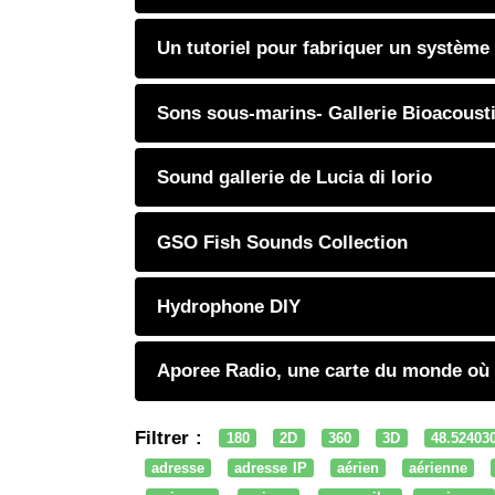
Un tutoriel pour fabriquer un système
Sons sous-marins- Gallerie Bioacoust
Sound gallerie de Lucia di Iorio
GSO Fish Sounds Collection
Hydrophone DIY
Aporee Radio, une carte du monde où
Filtrer :
180
2D
360
3D
48.52403
adresse
adresse IP
aérien
aérienne