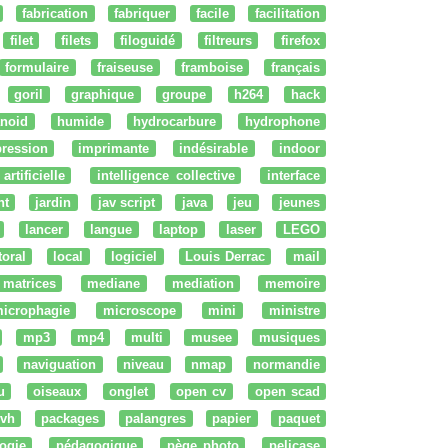
fabrication
fabriquer
facile
facilitation
filet
filets
filoguidé
filtreurs
firefox
formulaire
fraiseuse
framboise
français
goril
graphique
groupe
h264
hack
noid
humide
hydrocarbure
hydrophone
ression
imprimante
indésirable
indoor
artificielle
intelligence collective
interface
nt
jardin
jav script
java
jeu
jeunes
lancer
langue
laptop
laser
LEGO
ttoral
local
logiciel
Louis Derrac
mail
matrices
mediane
mediation
memoire
icrophagie
microscope
mini
ministre
mp3
mp4
multi
musee
musiques
naviguation
niveau
nmap
normandie
u
oiseaux
onglet
open cv
open scad
vh
packages
palangres
papier
paquet
ogie
pédagogique
pège photo
pelicase