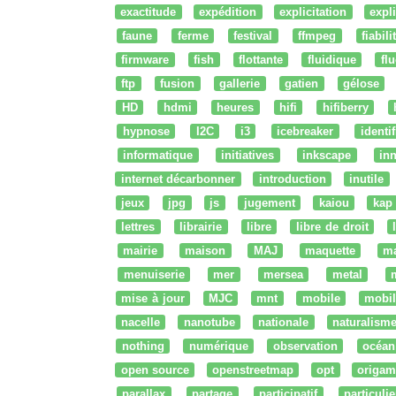
exactitude
expédition
explicitation
expli
faune
ferme
festival
ffmpeg
fiabili
firmware
fish
flottante
fluidique
fl
ftp
fusion
gallerie
gatien
gélose
HD
hdmi
heures
hifi
hifiberry
hypnose
I2C
i3
icebreaker
identi
informatique
initiatives
inkscape
in
internet décarbonner
introduction
inutile
jeux
jpg
js
jugement
kaiou
kap
lettres
librairie
libre
libre de droit
mairie
maison
MAJ
maquette
m
menuiserie
mer
mersea
metal
mise à jour
MJC
mnt
mobile
mobil
nacelle
nanotube
nationale
naturalism
nothing
numérique
observation
océan
open source
openstreetmap
opt
origam
parallax
partage
participatif
particulie