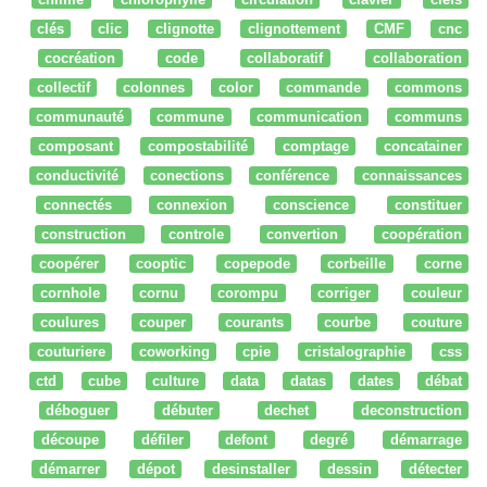
clés
clic
clignotte
clignottement
CMF
cnc
cocréation
code
collaboratif
collaboration
collectif
colonnes
color
commande
commons
communauté
commune
communication
communs
composant
compostabilité
comptage
concatainer
conductivité
conections
conférence
connaissances
connectés
connexion
conscience
constituer
construction
controle
convertion
coopération
coopérer
cooptic
copepode
corbeille
corne
cornhole
cornu
corompu
corriger
couleur
coulures
couper
courants
courbe
couture
couturiere
coworking
cpie
cristalographie
css
ctd
cube
culture
data
datas
dates
débat
déboguer
débuter
dechet
deconstruction
découpe
défiler
defont
degré
démarrage
démarrer
dépot
desinstaller
dessin
détecter