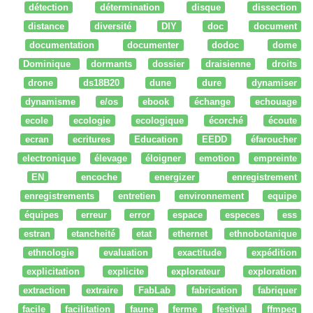
détection
détermination
disque
dissection
distance
diversité
DIY
doc
document
documentation
documenter
dodoc
dome
Dominique
dormants
dossier
draisienne
droits
drone
ds18B20
dune
dure
dynamiser
dynamisme
e/os
ebook
échange
echouage
ecole
ecologie
ecologique
écorché
écoute
ecran
ecritures
Education
EEDD
éfaroucher
electronique
élevage
éloigner
emotion
empreinte
EN
encoche
energizer
enregistrement
enregistrements
entretien
environnement
equipe
équipes
erreur
error
espace
especes
ess
estran
etancheité
etat
ethernet
ethnobotanique
ethnologie
evaluation
exactitude
expédition
explicitation
explicite
explorateur
exploration
extraction
extraire
FabLab
fabrication
fabriquer
facile
facilitation
faune
ferme
festival
ffmpeg