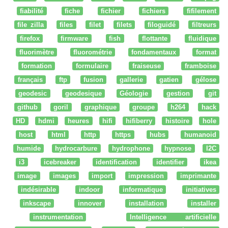
fiabilité
fiche
fichier
fichiers
fifilement
file zilla
files
filet
filets
filoguidé
filtreurs
firefox
firmware
fish
flottante
fluidique
fluorimètre
fluorométrie
fondamentaux
format
formation
formulaire
fraiseuse
framboise
français
ftp
fusion
gallerie
gatien
gélose
geodesic
geodesique
Géologie
gestion
git
github
goril
graphique
groupe
h264
hack
HD
hdmi
heures
hifi
hifiberry
histoire
hole
host
html
http
https
hubs
humanoid
humide
hydrocarbure
hydrophone
hypnose
I2C
i3
icebreaker
identification
identifier
ikea
image
images
import
impression
imprimante
indésirable
indoor
informatique
initiatives
inkscape
innover
installation
installer
instrumentation
Intelligence artificielle