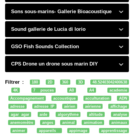
Sons sous-marins- Gallerie Bioacoustique
Sound gallerie de Lucia di Iorio
GSO Fish Sounds Collection
CPS Drone un drone sous marin DIY
Filtrer :
180
2D
360
3D
48.52403042400638
4K
7 pouces
A0
A4
academie
Accompagnement
accoustique
acculturation
ADN
adresse
adresse IP
aérien
aérienne
affichage
agar agar
aide
algorythme
altitude
analyse
anemomètre
anges
animal
animation
animaux
animer
appareils
appimage
apprentissage