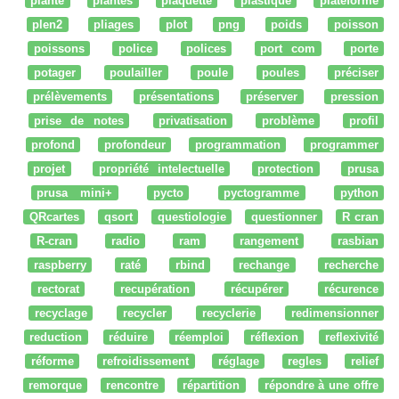
plante
plantes
plaquette
plastique
plateforme
plen2
pliages
plot
png
poids
poisson
poissons
police
polices
port com
porte
potager
poulailler
poule
poules
préciser
prélèvements
présentations
préserver
pression
prise de notes
privatisation
problème
profil
profond
profondeur
programmation
programmer
projet
propriété intelectuelle
protection
prusa
prusa mini+
pycto
pyctogramme
python
QRcartes
qsort
questiologie
questionner
R cran
R-cran
radio
ram
rangement
rasbian
raspberry
raté
rbind
rechange
recherche
rectorat
recupération
récupérer
récurence
recyclage
recycler
recyclerie
redimensionner
reduction
réduire
réemploi
réflexion
reflexivité
réforme
refroidissement
réglage
regles
relief
remorque
rencontre
répartition
répondre à une offre