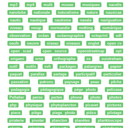
mp3
mp4
multi
musee
musiques
nacelle
nanotube
nationale
naturalisme
nature
nausicaa
nautic
nautique
nautisme
navale
naviguation
niveau
nmap
normandie
nothing
numérique
observation
océan
océanographie
octoprint
odt
oeufs
oeuvre
oiseau
oiseaux
onglet
open cv
open scad
open source
openstreetmap
opt
origami
orne
orthographe
os
ouistreham
outil
outils
ovh
packages
palangres
papier
paquet
parallax
partage
participatif
particulier
passation
patrons
paysage
peau
pêche
pedagogie
pédagogique
pège photo
pelicase
Pelletier
perso
pertes
phone
photo
photos
php
physique
phytoplancton
picavet
pictures
piece
piège
piege photo
piézo
pilotage
piraterie
pivoter
plancton
planètes
planktoscope