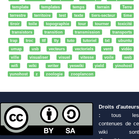
template
templates
temps
terrain
Terre
terrestre
territoire
test
texte
tiers-secteur
time
tiroir
toile
topographie
tour
tourner
toxicité
transistors
transition
transmission
transports
trap
troc
ttf
tty
tuto
tutoriel
txt
ubuntu
umap
usb
vecteurs
vectoriels
vent
vidéo
ville
visualiser
visuel
vitesse
voile
web
wifi
wiki
writer
yeswiki
yield
yinohost
yunohost
z
zoologie
zooplancon
Droits d'auteurs
:
tous les
contenues de ce
wiki sont