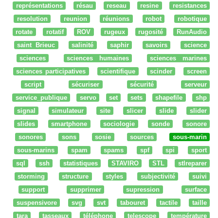
représentations
résau
reseau
resine
resistances
resolution
reunion
réunions
robot
robotique
rotate
rotatif
ROV
rugeux
rugosité
RunAudio
saint Brieuc
salinité
saphir
savoirs
science
sciences
sciences humaines
sciences marines
sciences participatives
scientifique
scinder
screen
script
sécuriser
sécurité
serveur
service_publique
servo
set
sets
shapefile
shp
signal
simulateur
site
slicer
slide
slider
slides
smartphone
sociologie
sonde
sonore
sonores
sons
sosie
sources
sous-marin
sous-marins
spam
spams
spf
spi
sport
sql
ssh
statistiques
STAVIRO
STL
stlreparer
storming
structure
styles
subjectivité
suivi
support
supprimer
supression
surface
suspensivore
svg
svt
tabouret
tactile
taille
tara
tasseaux
téléphone
telescope
température