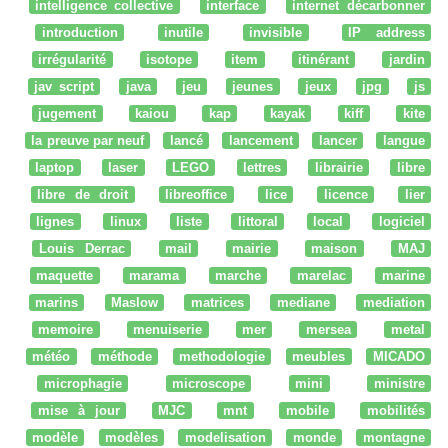
intelligence collective
interface
internet décarbonner
introduction
inutile
invisible
IP address
irrégularité
isotope
item
itinérant
jardin
jav script
java
jeu
jeunes
jeux
jpg
js
jugement
kaiou
kap
kayak
kiff
kite
la preuve par neuf
lancé
lancement
lancer
langue
laptop
laser
LEGO
lettres
librairie
libre
libre de droit
libreoffice
lice
licence
lier
lignes
linux
liste
littoral
local
logiciel
Louis Derrac
mail
mairie
maison
MAJ
maquette
marama
marche
marelac
marine
marins
Maslow
matrices
mediane
mediation
memoire
menuiserie
mer
mersea
metal
météo
méthode
methodologie
meubles
MICADO
microphagie
microscope
mini
ministre
mise à jour
MJC
mnt
mobile
mobilités
modèle
modèles
modelisation
monde
montagne