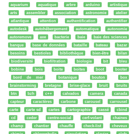
aquarium
aquatique
arbre
arduino
artistique
arts
assembler
association
astronomie
atelier
atlantique
attention
authentification
authentifier
autodesk
autohébergement
automatique
autonomie
autoremove
axe
bacterie
baie
baie des sciences
banque
base de données
bataille
bateau
bazar
besoins
bestioles
bibliothèque
bien-être
bilan
biodiversité
biofiltration
biologie
bit
bleu
bobine
bois
boite
boites
boot
booter
bord de mer
botanique
bouton
box
brainstorming
bretagne
brise-glace
bruit
bruits
btn
bzh
c++
calvados
camera
canada
capteur
caractères
carbone
carousel
carrousel
carte
carte sd
cartes
cartographie
cassé
cbind
cd
ceder
centre-social
cerf-volant
chaines
champ
chantier
chauffe
check-list
cheveux
chimie
chlorophylle
circulation
clavier
clefs