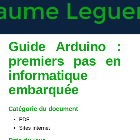
Guide Arduino :
premiers pas en
informatique
embarquée
Catégorie du document
PDF
Sites internet