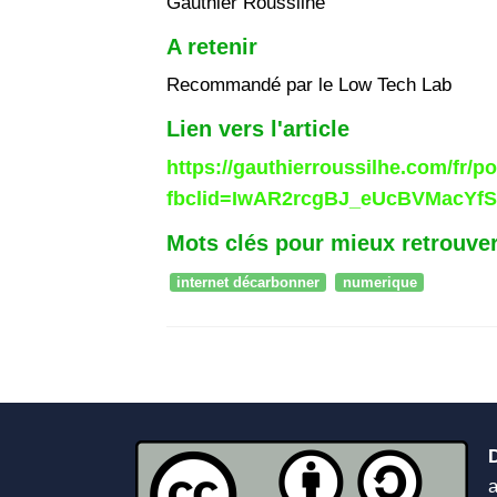
Gauthier Roussilhe
A retenir
Recommandé par le Low Tech Lab
Lien vers l'article
https://gauthierroussilhe.com/fr/p
fbclid=IwAR2rcgBJ_eUcBVMacY
Mots clés pour mieux retrouver
internet décarbonner
numerique
a