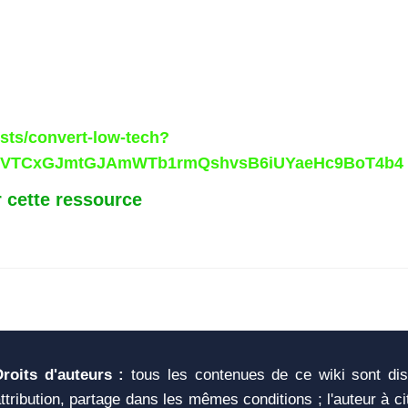
osts/convert-low-tech?
fSVTCxGJmtGJAmWTb1rmQshvsB6iUYaeHc9BoT4b4
 cette ressource
Droits d'auteurs :
tous les contenues de ce wiki sont di
ttribution, partage dans les mêmes conditions ; l'auteur à c