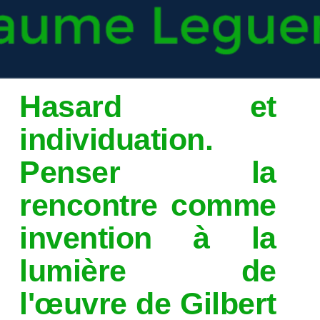
Hasard et
individuation.
Penser la
rencontre comme
invention à la
lumière de
l'œuvre de Gilbert